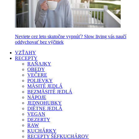
Neviete cez leto skutočne vypnúť? Slow living vás naučí
oddychovať bez výčitiek
VZŤAHY
RECEPTY
RAŇAJKY
OBEDY
VEČERE
POLIEVKY
MÄSITÉ JEDLÁ
BEZMÄSITÉ JEDLÁ
NÁPOJE
JEDNOHUBKY
DIÉTNE JEDLÁ
VEGAN
DEZERTY
RAW
KUCHÁRKY
RECEPTY ŠÉFKUCHÁROV