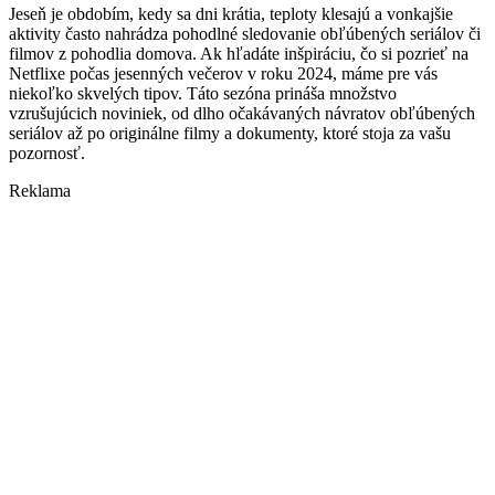
Jeseň je obdobím, kedy sa dni krátia, teploty klesajú a vonkajšie
aktivity často nahrádza pohodlné sledovanie obľúbených seriálov či
filmov z pohodlia domova. Ak hľadáte inšpiráciu, čo si pozrieť na
Netflixe počas jesenných večerov v roku 2024, máme pre vás
niekoľko skvelých tipov. Táto sezóna prináša množstvo
vzrušujúcich noviniek, od dlho očakávaných návratov obľúbených
seriálov až po originálne filmy a dokumenty, ktoré stoja za vašu
pozornosť.
Reklama