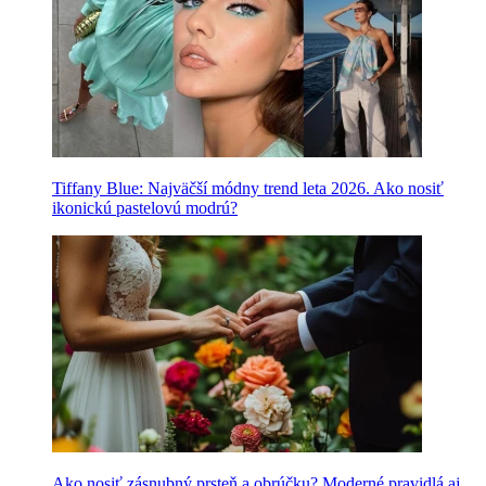
Tiffany Blue: Najväčší módny trend leta 2026. Ako nosiť
ikonickú pastelovú modrú?
Ako nosiť zásnubný prsteň a obrúčku? Moderné pravidlá aj