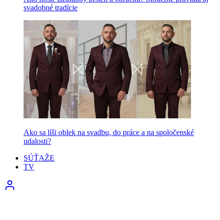
svadobné tradície
Ako sa líši oblek na svadbu, do práce a na spoločenské
udalosti?
SÚŤAŽE
TV