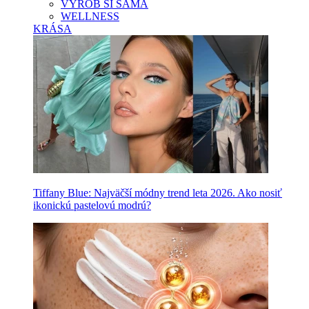
VYROB SI SAMA
WELLNESS
KRÁSA
Tiffany Blue: Najväčší módny trend leta 2026. Ako nosiť
ikonickú pastelovú modrú?