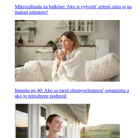
Mikrozáhrada na balkóne: Ako si vytvoriť zelenú oázu aj na
malom priestore?
Imunita po 40: Ako sa mení obranyschopnosť organizmu a
ako ju prirodzene podporiť