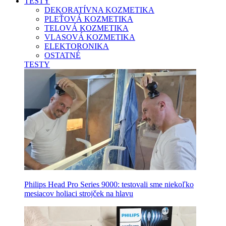
TESTY
DEKORATÍVNA KOZMETIKA
PLEŤOVÁ KOZMETIKA
TELOVÁ KOZMETIKA
VLASOVÁ KOZMETIKA
ELEKTORONIKA
OSTATNÉ
TESTY
Philips Head Pro Series 9000: testovali sme niekoľko
mesiacov holiaci strojček na hlavu