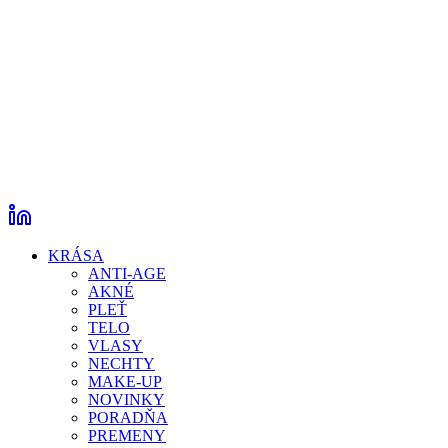
KRÁSA
ANTI-AGE
AKNÉ
PLEŤ
TELO
VLASY
NECHTY
MAKE-UP
NOVINKY
PORADŇA
PREMENY