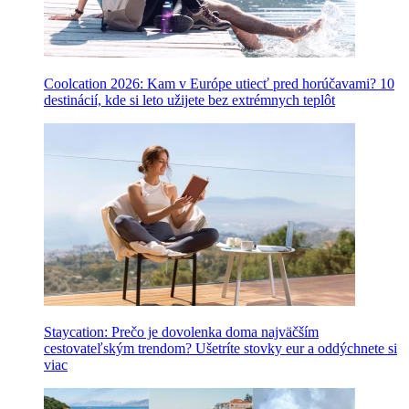
Coolcation 2026: Kam v Európe utiecť pred horúčavami? 10
destinácií, kde si leto užijete bez extrémnych teplôt
Staycation: Prečo je dovolenka doma najväčším
cestovateľským trendom? Ušetríte stovky eur a oddýchnete si
viac