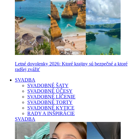
Letné dovolenky 2026: Ktoré krajiny sú bezpečné a ktoré
radšej zvážiť
SVADBA
SVADOBNÉ ŠATY
SVADOBNÉ ÚČESY
SVADOBNÉ LÍČENIE
SVADOBNÉ TORTY
SVADOBNÉ KYTICE
RADY A INŠPIRÁCIE
SVADBA