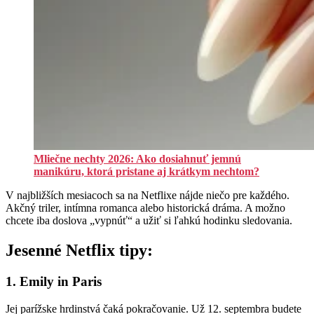
Mliečne nechty 2026: Ako dosiahnuť jemnú
manikúru, ktorá pristane aj krátkym nechtom?
V najbližších mesiacoch sa na Netflixe nájde niečo pre každého.
Akčný triler, intímna romanca alebo historická dráma. A možno
chcete iba doslova „vypnúť“ a užiť si ľahkú hodinku sledovania.
Jesenné Netflix tipy:
1. Emily in Paris
Jej parížske hrdinstvá čaká pokračovanie. Už 12. septembra budete