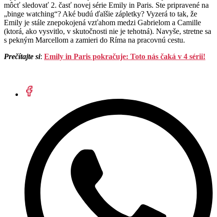
môcť sledovať 2. časť novej série Emily in Paris. Ste pripravené na
„binge watching“? Aké budú ďalšie zápletky? Vyzerá to tak, že
Emily je stále znepokojená vzťahom medzi Gabrielom a Camille
(ktorá, ako vysvitlo, v skutočnosti nie je tehotná). Navyše, stretne sa
s pekným Marcellom a zamieri do Ríma na pracovnú cestu.
Prečítajte si
:
Emily in Paris pokračuje: Toto nás čaká v 4 sérii!