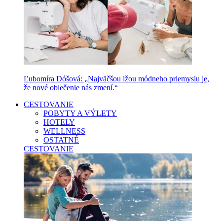
Ľubomíra Dóšová: „Najväčšou lžou módneho priemyslu je,
že nové oblečenie nás zmení.“
CESTOVANIE
POBYTY A VÝLETY
HOTELY
WELLNESS
OSTATNÉ
CESTOVANIE