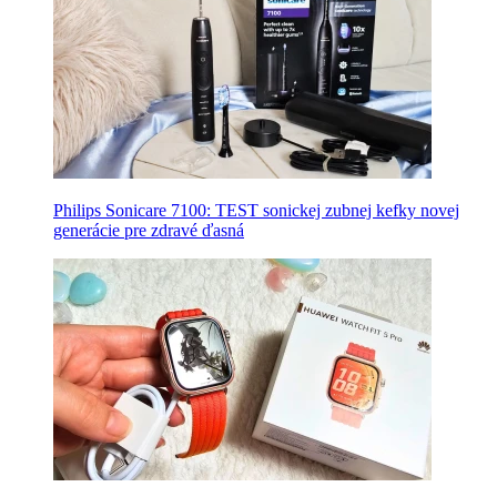
Philips Sonicare 7100: TEST sonickej zubnej kefky novej
generácie pre zdravé ďasná