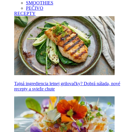
SMOOTHIES
PEČIVO
RECEPTY
Tajná ingrediencia letnej grilovačky? Dobrá nálada, nové
recepty a svieže chute