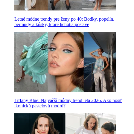
Letné módne trendy pre ženy po 40: Bodky, popelín,
bermudy a kúsky, ktoré lichotia postave
Tiffany Blue: Najväčší módny trend leta 2026. Ako nosiť
ikonickú pastelovú modrú?