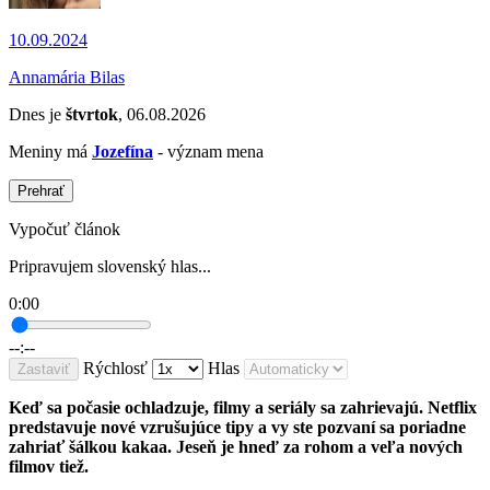
10.09.2024
Annamária Bilas
Dnes je
štvrtok
, 06.08.2026
Meniny má
Jozefína
- význam mena
Prehrať
Vypočuť článok
Pripravujem slovenský hlas...
0:00
--:--
Rýchlosť
Hlas
Zastaviť
Keď sa počasie ochladzuje, filmy a seriály sa zahrievajú. Netflix
predstavuje nové vzrušujúce tipy a vy ste pozvaní sa poriadne
zahriať šálkou kakaa. Jeseň je hneď za rohom a veľa nových
filmov tiež.