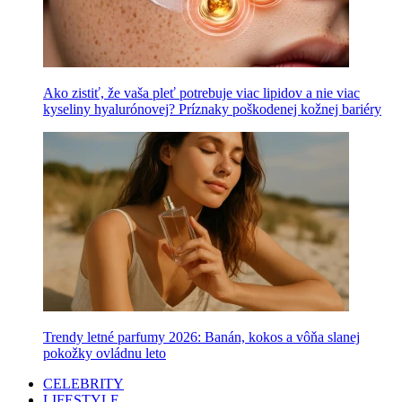
Ako zistiť, že vaša pleť potrebuje viac lipidov a nie viac
kyseliny hyalurónovej? Príznaky poškodenej kožnej bariéry
Trendy letné parfumy 2026: Banán, kokos a vôňa slanej
pokožky ovládnu leto
CELEBRITY
LIFESTYLE