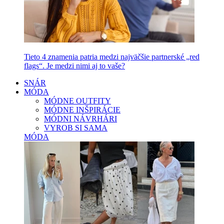
Tieto 4 znamenia patria medzi najväčšie partnerské „red
flags“. Je medzi nimi aj to vaše?
SNÁR
MÓDA
MÓDNE OUTFITY
MÓDNE INŠPIRÁCIE
MÓDNI NÁVRHÁRI
VYROB SI SAMA
MÓDA