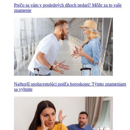
Prečo sa vám v posledných dňoch nedarí? Môže za to vaše
znamenie
Najhorší spolucestujúci podľa horoskopu: Týmto znameniam
sa vyhnite