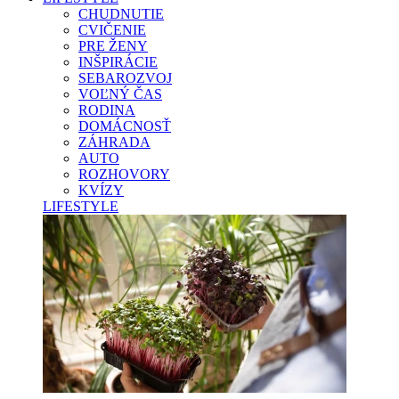
CHUDNUTIE
CVIČENIE
PRE ŽENY
INŠPIRÁCIE
SEBAROZVOJ
VOĽNÝ ČAS
RODINA
DOMÁCNOSŤ
ZÁHRADA
AUTO
ROZHOVORY
KVÍZY
LIFESTYLE