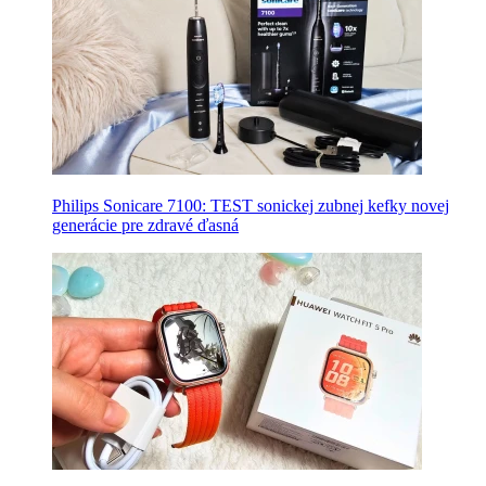
Philips Sonicare 7100: TEST sonickej zubnej kefky novej
generácie pre zdravé ďasná