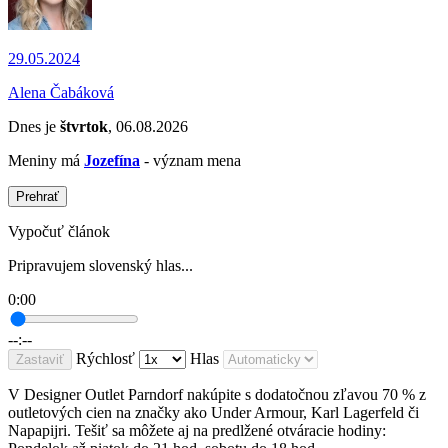
29.05.2024
Alena Čabáková
Dnes je
štvrtok
, 06.08.2026
Meniny má
Jozefína
- význam mena
Prehrať
Vypočuť článok
Pripravujem slovenský hlas...
0:00
--:--
Rýchlosť
Hlas
Zastaviť
V Designer Outlet Parndorf nakúpite s dodatočnou zľavou 70 % z
outletových cien na značky ako Under Armour, Karl Lagerfeld či
Napapijri. Tešiť sa môžete aj na p
redlžené otváracie hodiny: