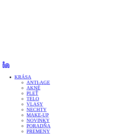
KRÁSA
ANTI-AGE
AKNÉ
PLEŤ
TELO
VLASY
NECHTY
MAKE-UP
NOVINKY
PORADŇA
PREMENY