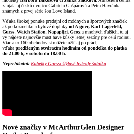
modelky
Barbora Bakošová či Janka Slačková
. Atmosféra centra
zaujala aj českú dvojicu Gabrielu Gašpárovú a Petra Havránka
známych z prvej série šou Love Island.
Vďaka širokej ponuke predajní od módnych a športových značiek
až po kozmetiku a bytové doplnky
od Aigner, Karl Lagerfeld,
Guess, Watch Station, Napapijri, Geox
a mnohých ďalších, tu aj
vy nájdete najnovšie must-have kúsky letnej sezóny pre celú rodinu.
Viac ako 160 obchodov si môžete užiť aj po práci,
vďaka
predlženým otváracím hodinám od pondelka do piatka
do 21.00 h, v sobotu do 18.00 h
.
Neprehliadni:
Kabelky Guess: štýlové hviezdy šatníka
Nové značky v
McArthurGlen Designer