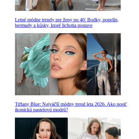
Letné módne trendy pre ženy po 40: Bodky, popelín,
bermudy a kúsky, ktoré lichotia postave
Tiffany Blue: Najväčší módny trend leta 2026. Ako nosiť
ikonickú pastelovú modrú?