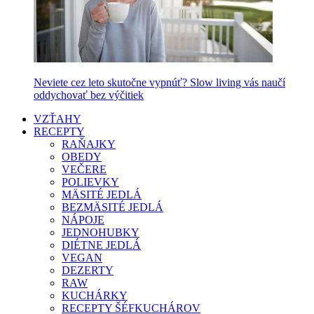
Neviete cez leto skutočne vypnúť? Slow living vás naučí
oddychovať bez výčitiek
VZŤAHY
RECEPTY
RAŇAJKY
OBEDY
VEČERE
POLIEVKY
MÄSITÉ JEDLÁ
BEZMÄSITÉ JEDLÁ
NÁPOJE
JEDNOHUBKY
DIÉTNE JEDLÁ
VEGAN
DEZERTY
RAW
KUCHÁRKY
RECEPTY ŠÉFKUCHÁROV