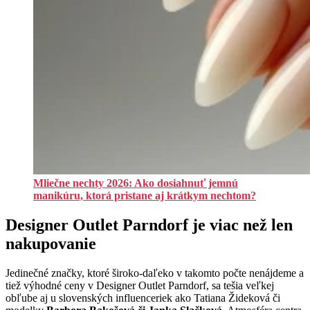
Mliečne nechty 2026: Ako dosiahnuť jemnú
manikúru, ktorá pristane aj krátkym nechtom?
Designer Outlet Parndorf je viac než len
nakupovanie
Jedinečné značky, ktoré široko-daľeko v takomto počte nenájdeme a
tiež výhodné ceny v Designer Outlet Parndorf, sa tešia veľkej
obľube aj u slovenských influenceriek ako Tatiana Žideková či