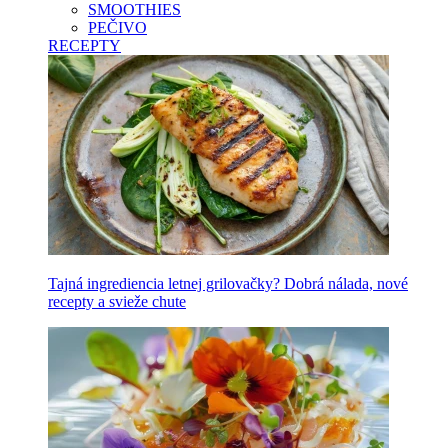
SMOOTHIES
PEČIVO
RECEPTY
Tajná ingrediencia letnej grilovačky? Dobrá nálada, nové
recepty a svieže chute