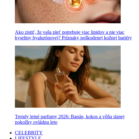
Ako zistiť, že vaša pleť potrebuje viac lipidov a nie viac
kyseliny hyalurónovej? Príznaky poškodenej kožnej bariéry
Trendy letné parfumy 2026: Banán, kokos a vôňa slanej
pokožky ovládnu leto
CELEBRITY
LIFESTYLE