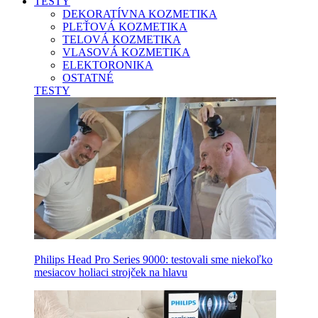
TESTY
DEKORATÍVNA KOZMETIKA
PLEŤOVÁ KOZMETIKA
TELOVÁ KOZMETIKA
VLASOVÁ KOZMETIKA
ELEKTORONIKA
OSTATNÉ
TESTY
Philips Head Pro Series 9000: testovali sme niekoľko
mesiacov holiaci strojček na hlavu