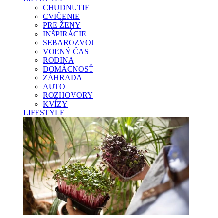
CHUDNUTIE
CVIČENIE
PRE ŽENY
INŠPIRÁCIE
SEBAROZVOJ
VOĽNÝ ČAS
RODINA
DOMÁCNOSŤ
ZÁHRADA
AUTO
ROZHOVORY
KVÍZY
LIFESTYLE