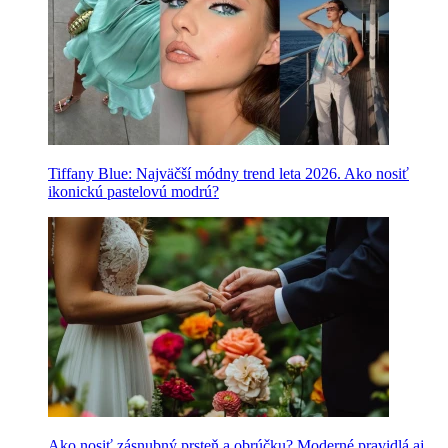
Tiffany Blue: Najväčší módny trend leta 2026. Ako nosiť
ikonickú pastelovú modrú?
Ako nosiť zásnubný prsteň a obrúčku? Moderné pravidlá aj