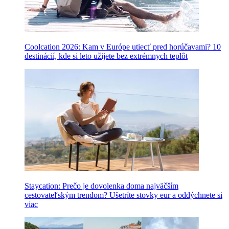
Coolcation 2026: Kam v Európe utiecť pred horúčavami? 10
destinácií, kde si leto užijete bez extrémnych teplôt
Staycation: Prečo je dovolenka doma najväčším
cestovateľským trendom? Ušetríte stovky eur a oddýchnete si
viac