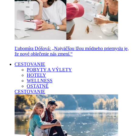
Ľubomíra Dóšová: „Najväčšou lžou módneho priemyslu je,
že nové oblečenie nás zmení.“
CESTOVANIE
POBYTY A VÝLETY
HOTELY
WELLNESS
OSTATNÉ
CESTOVANIE