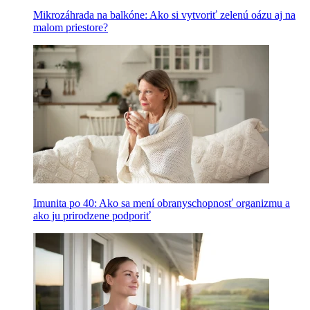
Mikrozáhrada na balkóne: Ako si vytvoriť zelenú oázu aj na
malom priestore?
Imunita po 40: Ako sa mení obranyschopnosť organizmu a
ako ju prirodzene podporiť