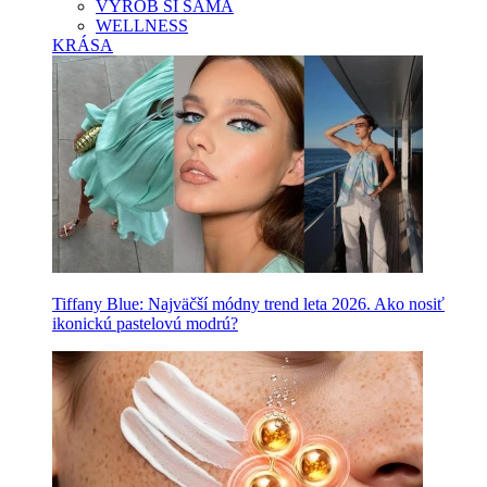
VYROB SI SAMA
WELLNESS
KRÁSA
Tiffany Blue: Najväčší módny trend leta 2026. Ako nosiť
ikonickú pastelovú modrú?