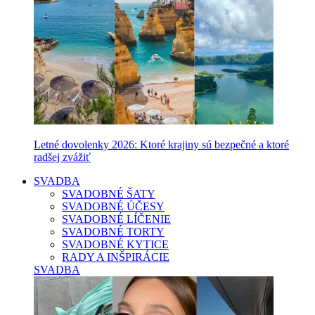
Letné dovolenky 2026: Ktoré krajiny sú bezpečné a ktoré
radšej zvážiť
SVADBA
SVADOBNÉ ŠATY
SVADOBNÉ ÚČESY
SVADOBNÉ LÍČENIE
SVADOBNÉ TORTY
SVADOBNÉ KYTICE
RADY A INŠPIRÁCIE
SVADBA