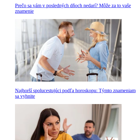
Prečo sa vám v posledných dňoch nedarí? Môže za to vaše
znamenie
Najhorší spolucestujúci podľa horoskopu: Týmto znameniam
sa vyhnite