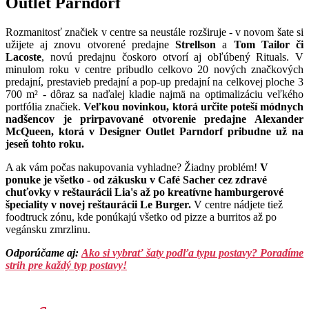
Outlet Parndorf
Rozmanitosť značiek v centre sa neustále rozširuje - v novom šate si
užijete aj znovu otvorené predajne
Strellson
a
Tom Tailor či
Lacoste
, novú predajnu čoskoro otvorí aj obľúbený Rituals.
V
minulom roku v centre pribudlo celkovo 20 nových značkových
predajní, prestavieb predajní a pop-up predajní na celkovej ploche 3
700 m² - dôraz sa naďalej kladie najmä na optimalizáciu veľkého
portfólia značiek.
Veľkou novinkou, ktorá určite poteší módnych
nadšencov je prirpavované otvorenie predajne Alexander
McQueen, ktorá v Designer Outlet Parndorf pribudne už na
jeseň tohto roku.
A ak vám počas nakupovania vyhladne? Žiadny problém!
V
ponuke je všetko - od zákusku v Café Sacher cez zdravé
chuťovky v reštaurácii Lia's až po kreatívne hamburgerové
špeciality v novej reštaurácii Le Burger.
V centre nádjete tiež
foodtruck zónu, kde ponúkajú všetko od pizze a burritos až po
vegánsku zmrzlinu.
Odporúčame aj:
Ako si vybrať šaty podľa typu postavy? Poradíme
strih pre každý typ postavy!