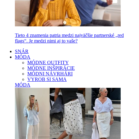
Tieto 4 znamenia patria medzi najväčšie partnerské „red
flags“. Je medzi nimi aj to vaše?
SNÁR
MÓDA
MÓDNE OUTFITY
MÓDNE INŠPIRÁCIE
MÓDNI NÁVRHÁRI
VYROB SI SAMA
MÓDA