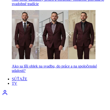
svadobné tradície
Ako sa líši oblek na svadbu, do práce a na spoločenské
udalosti?
SÚŤAŽE
TV