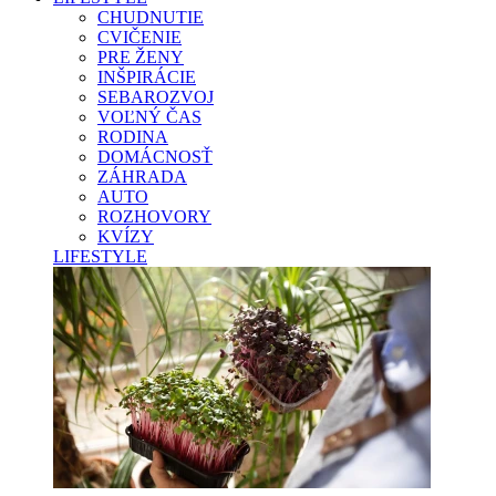
CHUDNUTIE
CVIČENIE
PRE ŽENY
INŠPIRÁCIE
SEBAROZVOJ
VOĽNÝ ČAS
RODINA
DOMÁCNOSŤ
ZÁHRADA
AUTO
ROZHOVORY
KVÍZY
LIFESTYLE