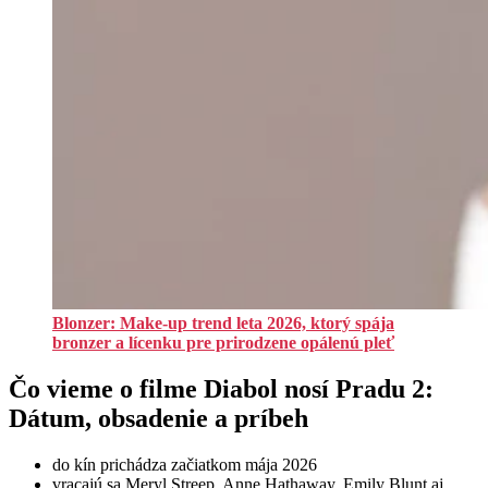
Blonzer: Make-up trend leta 2026, ktorý spája
bronzer a lícenku pre prirodzene opálenú pleť
Čo vieme o filme Diabol nosí Pradu 2:
Dátum, obsadenie a príbeh
do kín prichádza začiatkom mája 2026
vracajú sa Meryl Streep, Anne Hathaway, Emily Blunt aj