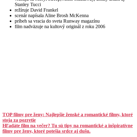
Stanley Tucci
režíruje David Frankel
scenár napísala Aline Brosh McKenna
príbeh sa vracia do sveta Runway magazínu
film nadväzuje na kultový originál z roku 2006
TOP filmy pre ženy: Najlepšie ženské a romantické filmy, ktoré
stoja za pozretie
Hľadáte film na večer? Tu sú tipy na romantické a inšpiratívne
filmy pre ženy, ktoré potešia srdce aj dušu.