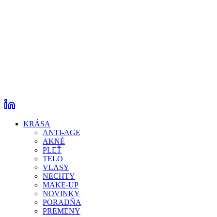
KRÁSA
ANTI-AGE
AKNÉ
PLEŤ
TELO
VLASY
NECHTY
MAKE-UP
NOVINKY
PORADŇA
PREMENY