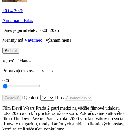
26.04.2026
Annamária Bilas
Dnes je
pondelok
, 10.08.2026
Meniny má
Vavrinec
- význam mena
Prehrať
Vypočuť článok
Pripravujem slovenský hlas...
0:00
--:--
Rýchlosť
Hlas
Zastaviť
Film Devil Wears Prada 2 patrí medzi najväčšie filmové udalosti
roka 2026 a do kín prichádza už čoskoro. Pokračovanie kultového
filmu The Devil Wears Prada z roku 2006 vracia divákov do sveta
Runway magazínu, módy, kariérnych ambícií a ikonických postáv,
ktoré sa stali súčasťou popkultúry.