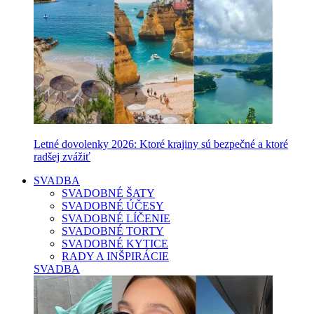
Letné dovolenky 2026: Ktoré krajiny sú bezpečné a ktoré
radšej zvážiť
SVADBA
SVADOBNÉ ŠATY
SVADOBNÉ ÚČESY
SVADOBNÉ LÍČENIE
SVADOBNÉ TORTY
SVADOBNÉ KYTICE
RADY A INŠPIRÁCIE
SVADBA