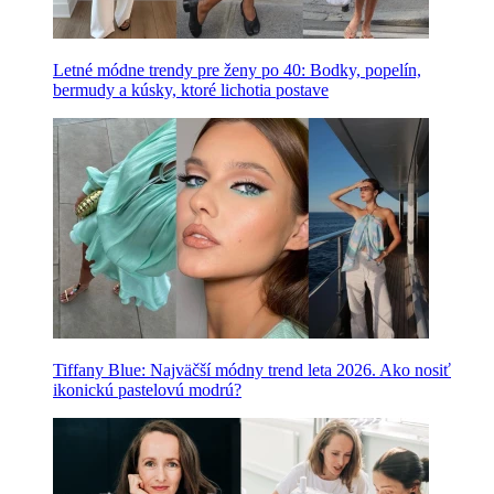
Letné módne trendy pre ženy po 40: Bodky, popelín,
bermudy a kúsky, ktoré lichotia postave
Tiffany Blue: Najväčší módny trend leta 2026. Ako nosiť
ikonickú pastelovú modrú?