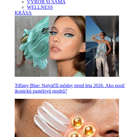
VYROB SI SAMA
WELLNESS
KRÁSA
Tiffany Blue: Najväčší módny trend leta 2026. Ako nosiť
ikonickú pastelovú modrú?