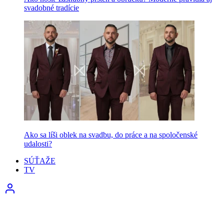
svadobné tradície
Ako sa líši oblek na svadbu, do práce a na spoločenské
udalosti?
SÚŤAŽE
TV