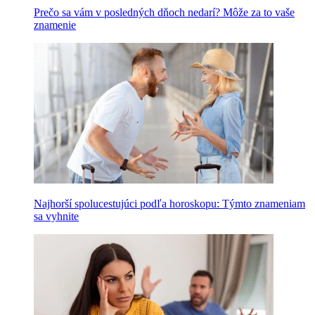
Prečo sa vám v posledných dňoch nedarí? Môže za to vaše
znamenie
Najhorší spolucestujúci podľa horoskopu: Týmto znameniam
sa vyhnite