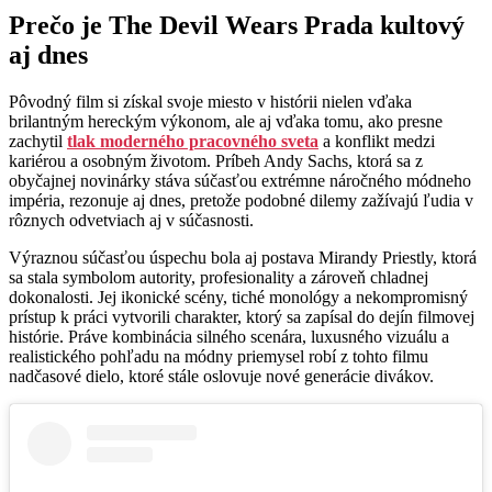
Prečo je The Devil Wears Prada kultový
aj dnes
Pôvodný film si získal svoje miesto v histórii nielen vďaka
brilantným hereckým výkonom, ale aj vďaka tomu, ako presne
zachytil
tlak moderného pracovného sveta
a konflikt medzi
kariérou a osobným životom. Príbeh Andy Sachs, ktorá sa z
obyčajnej novinárky stáva súčasťou extrémne náročného módneho
impéria, rezonuje aj dnes, pretože podobné dilemy zažívajú ľudia v
rôznych odvetviach aj v súčasnosti.
Výraznou súčasťou úspechu bola aj postava Mirandy Priestly, ktorá
sa stala symbolom autority, profesionality a zároveň chladnej
dokonalosti. Jej ikonické scény, tiché monológy a nekompromisný
prístup k práci vytvorili charakter, ktorý sa zapísal do dejín filmovej
histórie. Práve kombinácia silného scenára, luxusného vizuálu a
realistického pohľadu na módny priemysel robí z tohto filmu
nadčasové dielo, ktoré stále oslovuje nové generácie divákov.