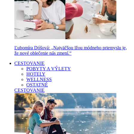
Ľubomíra Dóšová: „Najväčšou lžou módneho priemyslu je,
že nové oblečenie nás zmení.“
CESTOVANIE
POBYTY A VÝLETY
HOTELY
WELLNESS
OSTATNÉ
CESTOVANIE