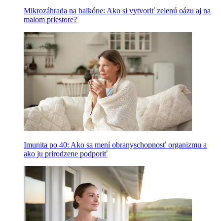
Mikrozáhrada na balkóne: Ako si vytvoriť zelenú oázu aj na
malom priestore?
Imunita po 40: Ako sa mení obranyschopnosť organizmu a
ako ju prirodzene podporiť