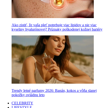
Ako zistiť, že vaša pleť potrebuje viac lipidov a nie viac
kyseliny hyalurónovej? Príznaky poškodenej kožnej bariéry
Trendy letné parfumy 2026: Banán, kokos a vôňa slanej
pokožky ovládnu leto
CELEBRITY
LIFESTYLE