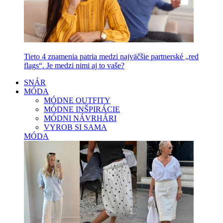
Tieto 4 znamenia patria medzi najväčšie partnerské „red
flags“. Je medzi nimi aj to vaše?
SNÁR
MÓDA
MÓDNE OUTFITY
MÓDNE INŠPIRÁCIE
MÓDNI NÁVRHÁRI
VYROB SI SAMA
MÓDA