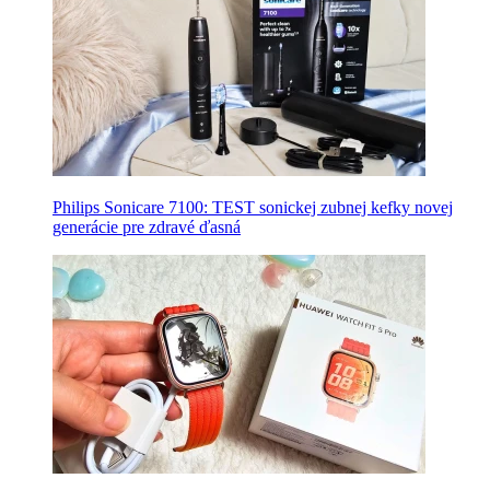
Philips Sonicare 7100: TEST sonickej zubnej kefky novej
generácie pre zdravé ďasná