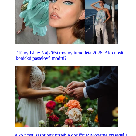
Tiffany Blue: Najväčší módny trend leta 2026. Ako nosiť
ikonickú pastelovú modrú?
Ako nosiť zásnubný prsteň a obrúčku? Moderné pravidlá aj