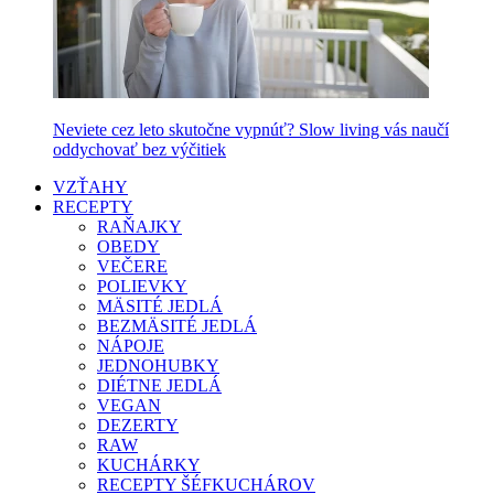
Neviete cez leto skutočne vypnúť? Slow living vás naučí
oddychovať bez výčitiek
VZŤAHY
RECEPTY
RAŇAJKY
OBEDY
VEČERE
POLIEVKY
MÄSITÉ JEDLÁ
BEZMÄSITÉ JEDLÁ
NÁPOJE
JEDNOHUBKY
DIÉTNE JEDLÁ
VEGAN
DEZERTY
RAW
KUCHÁRKY
RECEPTY ŠÉFKUCHÁROV