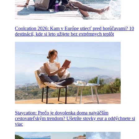
Coolcation 2026: Kam v Európe utiecť pred horúčavami? 10
destinácií, kde si leto užijete bez extrémnych teplôt
Staycation: Prečo je dovolenka doma najväčším
cestovateľským trendom? Ušetríte stovky eur a oddýchnete si
viac