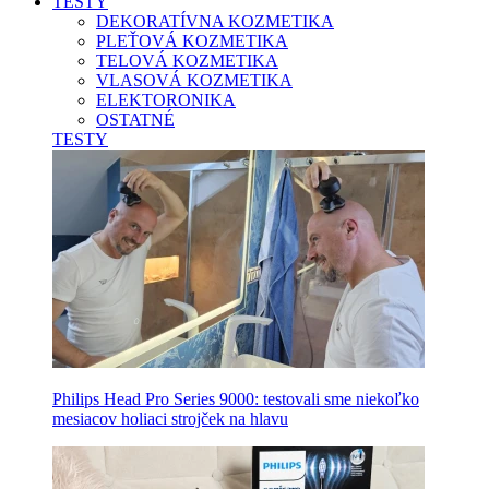
TESTY
DEKORATÍVNA KOZMETIKA
PLEŤOVÁ KOZMETIKA
TELOVÁ KOZMETIKA
VLASOVÁ KOZMETIKA
ELEKTORONIKA
OSTATNÉ
TESTY
Philips Head Pro Series 9000: testovali sme niekoľko
mesiacov holiaci strojček na hlavu