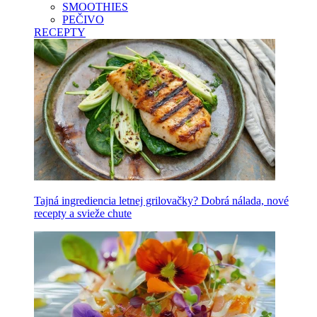
SMOOTHIES
PEČIVO
RECEPTY
Tajná ingrediencia letnej grilovačky? Dobrá nálada, nové
recepty a svieže chute