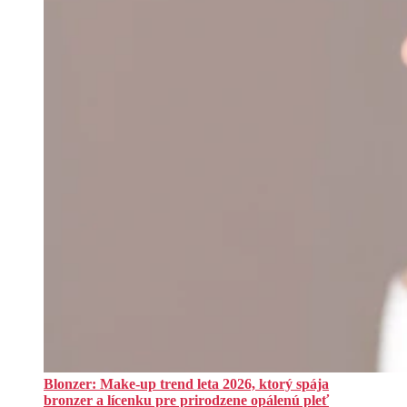
Blonzer: Make-up trend leta 2026, ktorý spája
bronzer a lícenku pre prirodzene opálenú pleť