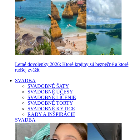
Letné dovolenky 2026: Ktoré krajiny sú bezpečné a ktoré
radšej zvážiť
SVADBA
SVADOBNÉ ŠATY
SVADOBNÉ ÚČESY
SVADOBNÉ LÍČENIE
SVADOBNÉ TORTY
SVADOBNÉ KYTICE
RADY A INŠPIRÁCIE
SVADBA