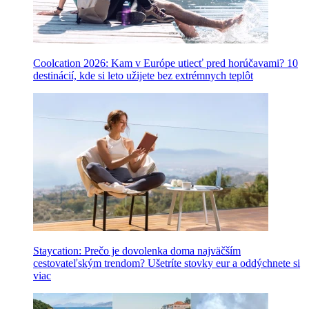
Coolcation 2026: Kam v Európe utiecť pred horúčavami? 10
destinácií, kde si leto užijete bez extrémnych teplôt
Staycation: Prečo je dovolenka doma najväčším
cestovateľským trendom? Ušetríte stovky eur a oddýchnete si
viac