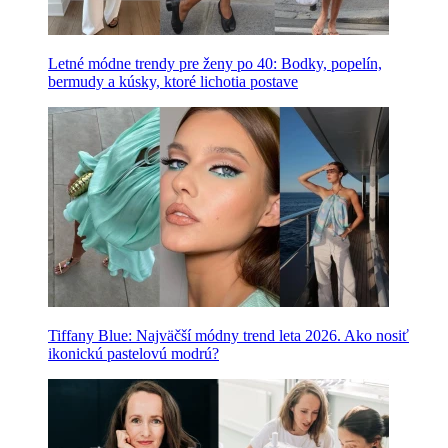
Letné módne trendy pre ženy po 40: Bodky, popelín,
bermudy a kúsky, ktoré lichotia postave
Tiffany Blue: Najväčší módny trend leta 2026. Ako nosiť
ikonickú pastelovú modrú?