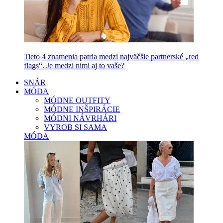
Tieto 4 znamenia patria medzi najväčšie partnerské „red
flags“. Je medzi nimi aj to vaše?
SNÁR
MÓDA
MÓDNE OUTFITY
MÓDNE INŠPIRÁCIE
MÓDNI NÁVRHÁRI
VYROB SI SAMA
MÓDA