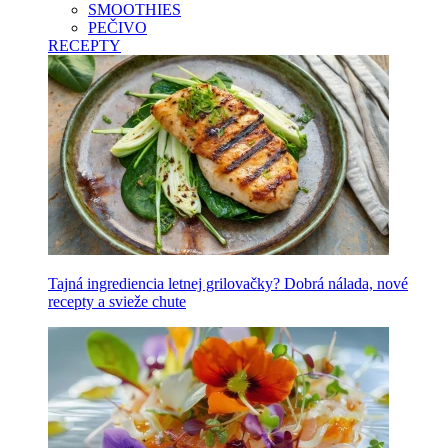
SMOOTHIES
PEČIVO
RECEPTY
Tajná ingrediencia letnej grilovačky? Dobrá nálada, nové
recepty a svieže chute