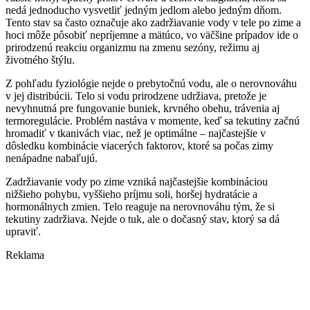
nedá jednoducho vysvetliť jedným jedlom alebo jedným dňom.
Tento stav sa často označuje ako zadržiavanie vody v tele po zime a
hoci môže pôsobiť nepríjemne a mätúco, vo väčšine prípadov ide o
prirodzenú reakciu organizmu na zmenu sezóny, režimu aj
životného štýlu.
Z pohľadu fyziológie nejde o prebytočnú vodu, ale o nerovnováhu
v jej distribúcii. Telo si vodu prirodzene udržiava, pretože je
nevyhnutná pre fungovanie buniek, krvného obehu, trávenia aj
termoregulácie. Problém nastáva v momente, keď sa tekutiny začnú
hromadiť v tkanivách viac, než je optimálne – najčastejšie v
dôsledku kombinácie viacerých faktorov, ktoré sa počas zimy
nenápadne nabaľujú.
Zadržiavanie vody po zime vzniká najčastejšie kombináciou
nižšieho pohybu, vyššieho príjmu soli, horšej hydratácie a
hormonálnych zmien. Telo reaguje na nerovnováhu tým, že si
tekutiny zadržiava. Nejde o tuk, ale o dočasný stav, ktorý sa dá
upraviť.
Reklama