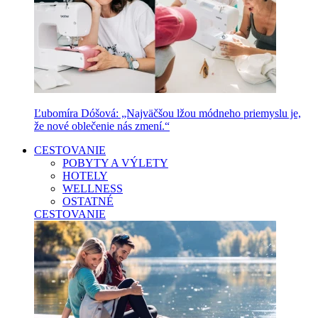
Ľubomíra Dóšová: „Najväčšou lžou módneho priemyslu je,
že nové oblečenie nás zmení.“
CESTOVANIE
POBYTY A VÝLETY
HOTELY
WELLNESS
OSTATNÉ
CESTOVANIE