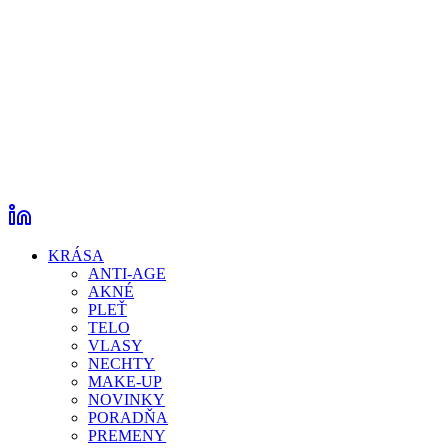
KRÁSA
ANTI-AGE
AKNÉ
PLEŤ
TELO
VLASY
NECHTY
MAKE-UP
NOVINKY
PORADŇA
PREMENY