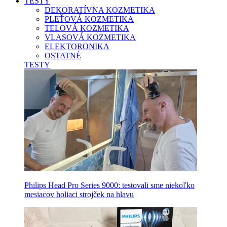
TESTY
DEKORATÍVNA KOZMETIKA
PLEŤOVÁ KOZMETIKA
TELOVÁ KOZMETIKA
VLASOVÁ KOZMETIKA
ELEKTORONIKA
OSTATNÉ
TESTY
Philips Head Pro Series 9000: testovali sme niekoľko
mesiacov holiaci strojček na hlavu