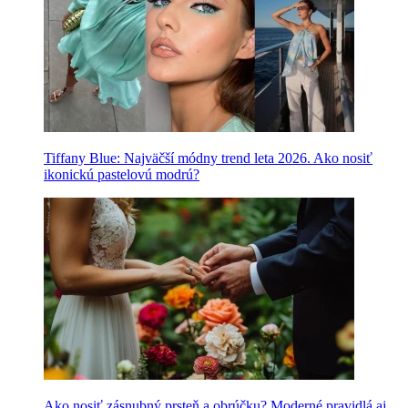
Tiffany Blue: Najväčší módny trend leta 2026. Ako nosiť
ikonickú pastelovú modrú?
Ako nosiť zásnubný prsteň a obrúčku? Moderné pravidlá aj