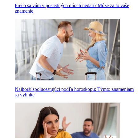
Prečo sa vám v posledných dňoch nedarí? Môže za to vaše
znamenie
Najhorší spolucestujúci podľa horoskopu: Týmto znameniam
sa vyhnite