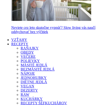
Neviete cez leto skutočne vypnúť? Slow living vás naučí
oddychovať bez výčitiek
VZŤAHY
RECEPTY
RAŇAJKY
OBEDY
VEČERE
POLIEVKY
MÄSITÉ JEDLÁ
BEZMÄSITÉ JEDLÁ
NÁPOJE
JEDNOHUBKY
DIÉTNE JEDLÁ
VEGAN
DEZERTY
RAW
KUCHÁRKY
RECEPTY ŠÉFKUCHÁROV