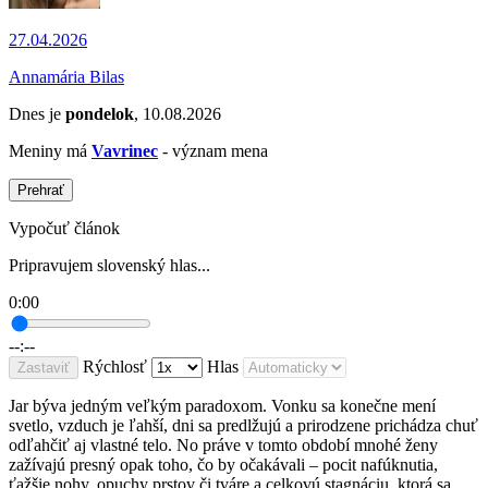
27.04.2026
Annamária Bilas
Dnes je
pondelok
, 10.08.2026
Meniny má
Vavrinec
- význam mena
Prehrať
Vypočuť článok
Pripravujem slovenský hlas...
0:00
--:--
Rýchlosť
Hlas
Zastaviť
Jar býva jedným veľkým paradoxom. Vonku sa konečne mení
svetlo, vzduch je ľahší, dni sa predlžujú a prirodzene prichádza chuť
odľahčiť aj vlastné telo. No práve v tomto období mnohé ženy
zažívajú presný opak toho, čo by očakávali – pocit nafúknutia,
ťažšie nohy, opuchy prstov či tváre a celkovú stagnáciu, ktorá sa