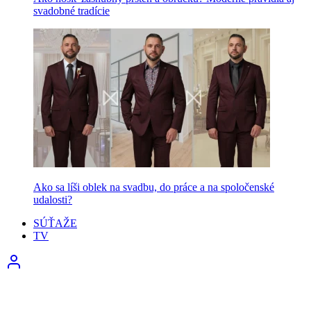
svadobné tradície
Ako sa líši oblek na svadbu, do práce a na spoločenské
udalosti?
SÚŤAŽE
TV