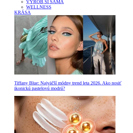
VYROB SI SAMA
WELLNESS
KRÁSA
Tiffany Blue: Najväčší módny trend leta 2026. Ako nosiť
ikonickú pastelovú modrú?