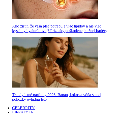
Ako zistiť, že vaša pleť potrebuje viac lipidov a nie viac
kyseliny hyalurónovej? Príznaky poškodenej kožnej bariéry
Trendy letné parfumy 2026: Banán, kokos a vôňa slanej
pokožky ovládnu leto
CELEBRITY
LIFESTYLE