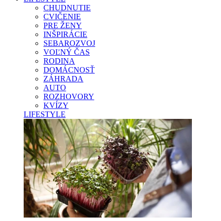
CHUDNUTIE
CVIČENIE
PRE ŽENY
INŠPIRÁCIE
SEBAROZVOJ
VOĽNÝ ČAS
RODINA
DOMÁCNOSŤ
ZÁHRADA
AUTO
ROZHOVORY
KVÍZY
LIFESTYLE