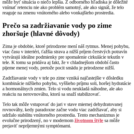
môže byť situácia o niečo lepšia. Z odborného hľadiska je dôležité
vnímať retenciu nie ako problém samotný, ale ako signál, že telo
reaguje na zmenu vnútorného alebo vonkajšieho prostredia.
Prečo sa zadržiavanie vody po zime
zhoršuje (hlavné dôvody)
Zima je obdobie, ktoré prirodzene mení náš rytmus. Menej pohybu,
viac času v interiéri, ťažšia strava a nižší príjem čerstvých potravín
vytvárajú ideálne podmienky pre spomalenie cirkulácie tekutín v
tele. K tomu sa pridáva aj fakt, že v chladnejšom období často
pijeme menej vody, pretože pocit smädu je prirodzene nižší.
Zadržiavanie vody v tele po zime vzniká najčastejšie v dôsledku
kombinácie nižšieho pohybu, vyššieho príjmu soli, horšej hydratácie
a hormonálnych zmien. Telo si vodu neukladá náhodne, ale ako
reakciu na nerovnováhu, ktorú sa snaží stabilizovať.
Telo tak môže vstupovať do jari v stave miernej dehydratovanej
rovnováhy, kedy paradoxne začne vodu viac zadržiavať, aby si
udržalo stabilitu vnútorného prostredia. Tento mechanizmus je
evolučne prirodzený, no v modernom
životnom štýle
sa môže
prejaviť nepríjemnými symptómami.