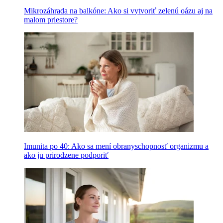
Mikrozáhrada na balkóne: Ako si vytvoriť zelenú oázu aj na
malom priestore?
Imunita po 40: Ako sa mení obranyschopnosť organizmu a
ako ju prirodzene podporiť