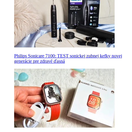
Philips Sonicare 7100: TEST sonickej zubnej kefky novej
generácie pre zdravé ďasná