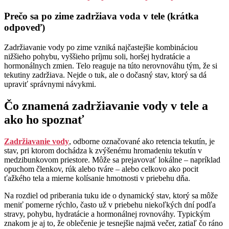
Prečo sa po zime zadržiava voda v tele (krátka
odpoveď)
Zadržiavanie vody po zime vzniká najčastejšie kombináciou
nižšieho pohybu, vyššieho príjmu soli, horšej hydratácie a
hormonálnych zmien. Telo reaguje na túto nerovnováhu tým, že si
tekutiny zadržiava. Nejde o tuk, ale o dočasný stav, ktorý sa dá
upraviť správnymi návykmi.
Čo znamená zadržiavanie vody v tele a
ako ho spoznať
Zadržiavanie vody
, odborne označované ako retencia tekutín, je
stav, pri ktorom dochádza k zvýšenému hromadeniu tekutín v
medzibunkovom priestore. Môže sa prejavovať lokálne – napríklad
opuchom členkov, rúk alebo tváre – alebo celkovo ako pocit
ťažkého tela a mierne kolísanie hmotnosti v priebehu dňa.
Na rozdiel od priberania tuku ide o dynamický stav, ktorý sa môže
meniť pomerne rýchlo, často už v priebehu niekoľkých dní podľa
stravy, pohybu, hydratácie a hormonálnej rovnováhy. Typickým
znakom je aj to, že oblečenie je tesnejšie najmä večer, zatiaľ čo ráno