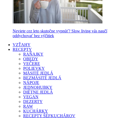
Neviete cez leto skutočne vypnúť? Slow living vás naučí
oddychovať bez výčitiek
VZŤAHY
RECEPTY
RAŇAJKY
OBEDY
VEČERE
POLIEVKY
MÄSITÉ JEDLÁ
BEZMÄSITÉ JEDLÁ
NÁPOJE
JEDNOHUBKY
DIÉTNE JEDLÁ
VEGAN
DEZERTY
RAW
KUCHÁRKY
RECEPTY ŠÉFKUCHÁROV