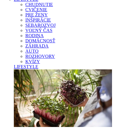
CHUDNUTIE
CVIČENIE
PRE ŽENY
INŠPIRÁCIE
SEBAROZVOJ
VOĽNÝ ČAS
RODINA
DOMÁCNOSŤ
ZÁHRADA
AUTO
ROZHOVORY
KVÍZY
LIFESTYLE