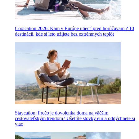
Coolcation 2026: Kam v Európe utiecť pred horúčavami? 10
destinácií, kde si leto užijete bez extrémnych teplôt
Staycation: Prečo je dovolenka doma najväčším
cestovateľským trendom? Ušetríte stovky eur a oddýchnete si
viac