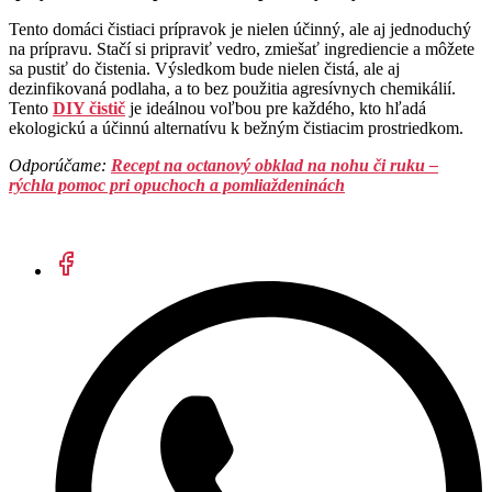
Tento domáci čistiaci prípravok je nielen účinný, ale aj jednoduchý
na prípravu. Stačí si pripraviť vedro, zmiešať ingrediencie a môžete
sa pustiť do čistenia. Výsledkom bude nielen čistá, ale aj
dezinfikovaná podlaha, a to bez použitia agresívnych chemikálií.
Tento
DIY čistič
je ideálnou voľbou pre každého, kto hľadá
ekologickú a účinnú alternatívu k bežným čistiacim prostriedkom.
Odporúčame:
Recept na octanový obklad na nohu či ruku –
rýchla pomoc pri opuchoch a pomliaždeninách