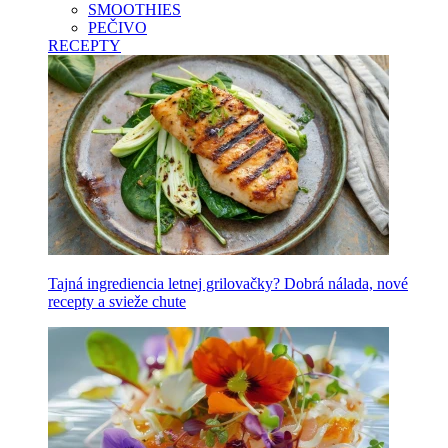
SMOOTHIES
PEČIVO
RECEPTY
Tajná ingrediencia letnej grilovačky? Dobrá nálada, nové
recepty a svieže chute