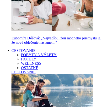
Ľubomíra Dóšová: „Najväčšou lžou módneho priemyslu je,
že nové oblečenie nás zmení.“
CESTOVANIE
POBYTY A VÝLETY
HOTELY
WELLNESS
OSTATNÉ
CESTOVANIE