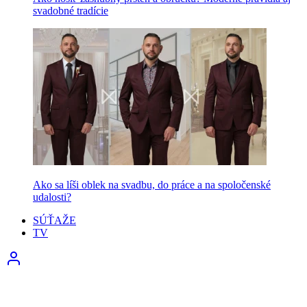
svadobné tradície
Ako sa líši oblek na svadbu, do práce a na spoločenské
udalosti?
SÚŤAŽE
TV