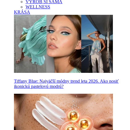
VYROB SI SAMA
WELLNESS
KRÁSA
Tiffany Blue: Najväčší módny trend leta 2026. Ako nosiť
ikonickú pastelovú modrú?