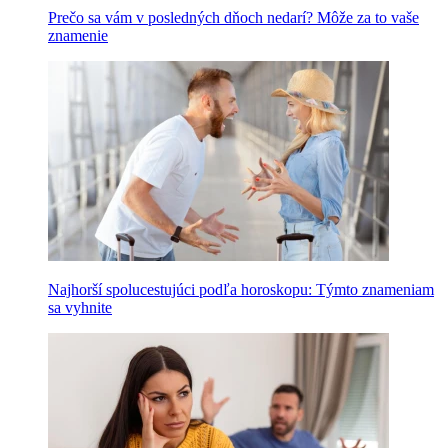
Prečo sa vám v posledných dňoch nedarí? Môže za to vaše
znamenie
Najhorší spolucestujúci podľa horoskopu: Týmto znameniam
sa vyhnite