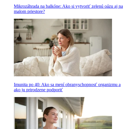
Mikrozáhrada na balkóne: Ako si vytvoriť zelenú oázu aj na
malom priestore?
Imunita po 40: Ako sa mení obranyschopnosť organizmu a
ako ju prirodzene podporiť