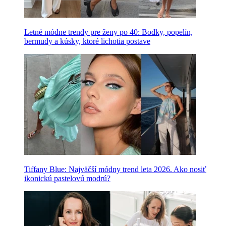
Letné módne trendy pre ženy po 40: Bodky, popelín,
bermudy a kúsky, ktoré lichotia postave
Tiffany Blue: Najväčší módny trend leta 2026. Ako nosiť
ikonickú pastelovú modrú?