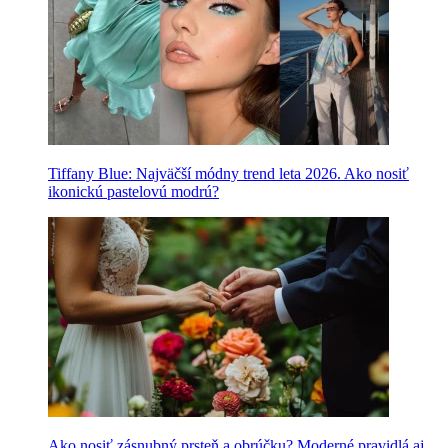
Tiffany Blue: Najväčší módny trend leta 2026. Ako nosiť
ikonickú pastelovú modrú?
Ako nosiť zásnubný prsteň a obrúčku? Moderné pravidlá aj