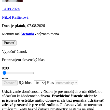
14.08.2024
Nikol Kaštierová
Dnes je
piatok
, 07.08.2026
Meniny má
Štefánia
- význam mena
Prehrať
Vypočuť článok
Pripravujem slovenský hlas...
0:00
--:--
Rýchlosť
Hlas
Zastaviť
Udržiavanie domácnosti v čistote je pre mnohých z nás dôležitou
súčasťou každodenného života.
Pravidelné čistenie nielenže
prispieva k estetike nášho domova, ale tiež pomáha udržiavať
zdravé prostredie pre celú rodinu.
Občas sa však stretneme so
situáciami, kedy bežné čistiace prostriedky nestačia na silné