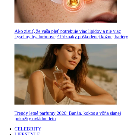
Ako zistiť, že vaša pleť potrebuje viac lipidov a nie viac
kyseliny hyalurónovej? Príznaky poškodenej kožnej bariéry
Trendy letné parfumy 2026: Banán, kokos a vôňa slanej
pokožky ovládnu leto
CELEBRITY
LIFESTYLE