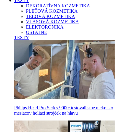
TESTY
DEKORATÍVNA KOZMETIKA
PLEŤOVÁ KOZMETIKA
TELOVÁ KOZMETIKA
VLASOVÁ KOZMETIKA
ELEKTORONIKA
OSTATNÉ
TESTY
Philips Head Pro Series 9000: testovali sme niekoľko
mesiacov holiaci strojček na hlavu