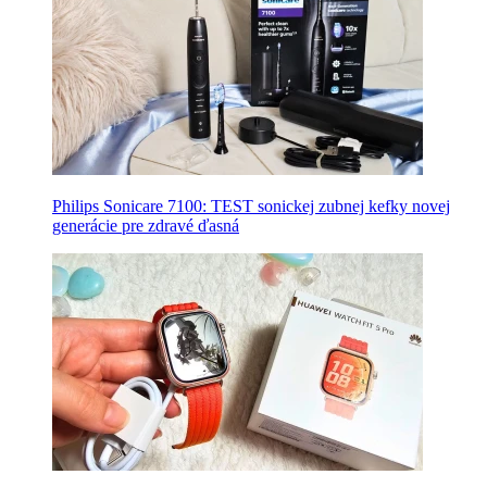
Philips Sonicare 7100: TEST sonickej zubnej kefky novej
generácie pre zdravé ďasná