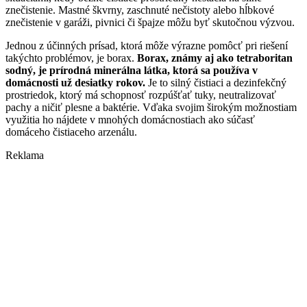
znečistenie. Mastné škvrny, zaschnuté nečistoty alebo hĺbkové
znečistenie v garáži, pivnici či špajze môžu byť skutočnou výzvou.
Jednou z účinných prísad, ktorá môže výrazne pomôcť pri riešení
takýchto problémov, je borax.
Borax, známy aj ako tetraboritan
sodný, je prírodná minerálna látka, ktorá sa používa v
domácnosti už desiatky rokov.
Je to silný čistiaci a dezinfekčný
prostriedok, ktorý má schopnosť rozpúšťať tuky, neutralizovať
pachy a ničiť plesne a baktérie. Vďaka svojim širokým možnostiam
využitia ho nájdete v mnohých domácnostiach ako súčasť
domáceho čistiaceho arzenálu.
Reklama