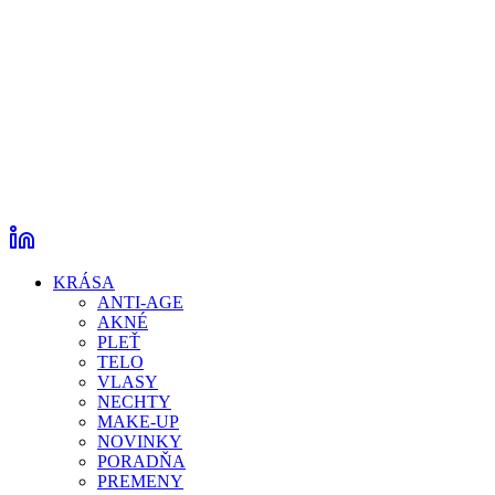
KRÁSA
ANTI-AGE
AKNÉ
PLEŤ
TELO
VLASY
NECHTY
MAKE-UP
NOVINKY
PORADŇA
PREMENY