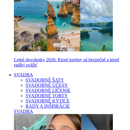
Letné dovolenky 2026: Ktoré krajiny sú bezpečné a ktoré
radšej zvážiť
SVADBA
SVADOBNÉ ŠATY
SVADOBNÉ ÚČESY
SVADOBNÉ LÍČENIE
SVADOBNÉ TORTY
SVADOBNÉ KYTICE
RADY A INŠPIRÁCIE
SVADBA