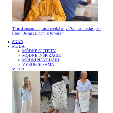
Tieto 4 znamenia patria medzi najväčšie partnerské „red
flags“. Je medzi nimi aj to vaše?
SNÁR
MÓDA
MÓDNE OUTFITY
MÓDNE INŠPIRÁCIE
MÓDNI NÁVRHÁRI
VYROB SI SAMA
MÓDA