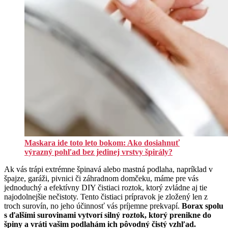
Maskara ide toto leto bokom: Ako dosiahnuť
výrazný pohľad bez jedinej vrstvy špirály?
Ak vás trápi extrémne špinavá alebo mastná podlaha, napríklad v
špajze, garáži, pivnici či záhradnom domčeku, máme pre vás
jednoduchý a efektívny DIY čistiaci roztok, ktorý zvládne aj tie
najodolnejšie nečistoty. Tento čistiaci prípravok je zložený len z
troch surovín, no jeho účinnosť vás príjemne prekvapí.
Borax spolu
s ďalšími surovinami vytvorí silný roztok, ktorý prenikne do
špiny a vráti vašim podlahám ich pôvodný čistý vzhľad.