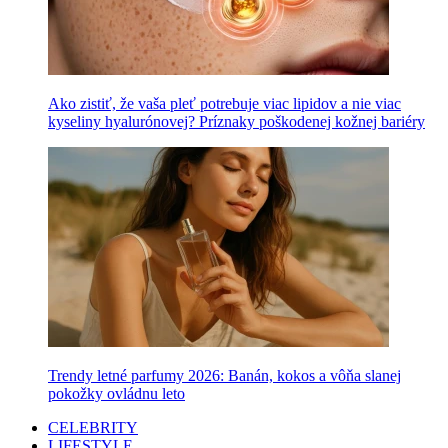
Ako zistiť, že vaša pleť potrebuje viac lipidov a nie viac
kyseliny hyalurónovej? Príznaky poškodenej kožnej bariéry
Trendy letné parfumy 2026: Banán, kokos a vôňa slanej
pokožky ovládnu leto
CELEBRITY
LIFESTYLE