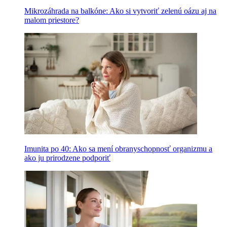
Mikrozáhrada na balkóne: Ako si vytvoriť zelenú oázu aj na
malom priestore?
Imunita po 40: Ako sa mení obranyschopnosť organizmu a
ako ju prirodzene podporiť