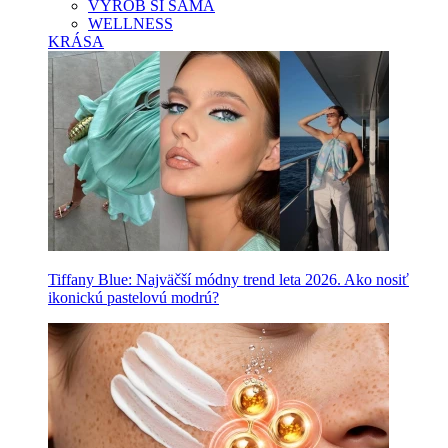
VYROB SI SAMA
WELLNESS
KRÁSA
Tiffany Blue: Najväčší módny trend leta 2026. Ako nosiť
ikonickú pastelovú modrú?