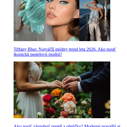
Tiffany Blue: Najväčší módny trend leta 2026. Ako nosiť
ikonickú pastelovú modrú?
Ako nosiť zásnubný prsteň a obrúčku? Moderné pravidlá aj