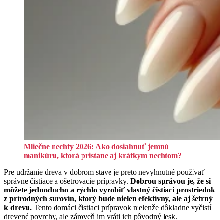
Mliečne nechty 2026: Ako dosiahnuť jemnú
manikúru, ktorá pristane aj krátkym nechtom?
Pre udržanie dreva v dobrom stave je preto nevyhnutné používať
správne čistiace a ošetrovacie prípravky.
Dobrou správou je, že si
môžete jednoducho a rýchlo vyrobiť vlastný čistiaci prostriedok
z prírodných surovín, ktorý bude nielen efektívny, ale aj šetrný
k drevu.
Tento domáci čistiaci prípravok nielenže dôkladne vyčistí
drevené povrchy, ale zároveň im vráti ich pôvodný lesk.