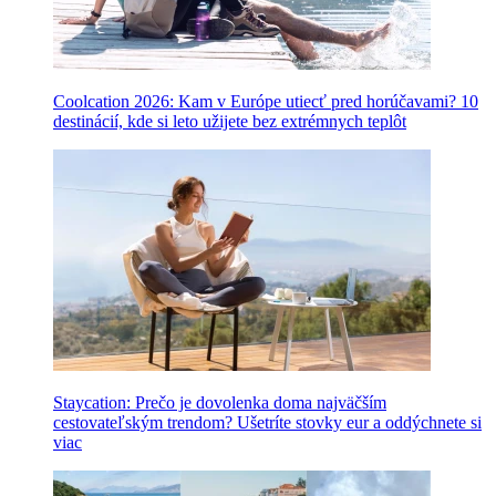
Coolcation 2026: Kam v Európe utiecť pred horúčavami? 10
destinácií, kde si leto užijete bez extrémnych teplôt
Staycation: Prečo je dovolenka doma najväčším
cestovateľským trendom? Ušetríte stovky eur a oddýchnete si
viac