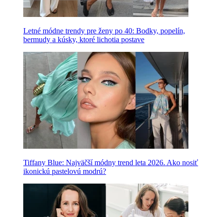
Letné módne trendy pre ženy po 40: Bodky, popelín,
bermudy a kúsky, ktoré lichotia postave
Tiffany Blue: Najväčší módny trend leta 2026. Ako nosiť
ikonickú pastelovú modrú?