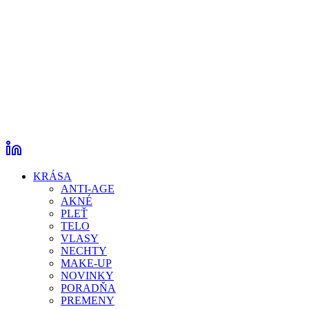
KRÁSA
ANTI-AGE
AKNÉ
PLEŤ
TELO
VLASY
NECHTY
MAKE-UP
NOVINKY
PORADŇA
PREMENY