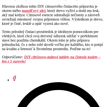
Hlavnou zložkou tohto DIY citrusového čistiaceho prípravku je
okrem iného
mandľový olej
, ktorý drevo vyživí a dodá mu lesk,
aký mal kedysi. Citrusové esencie odstraňujú nečistoty a zároveň
osviežujú miestnosť svojou príjemnou vôňou. Výsledkom je drevo,
ktoré je čisté, lesklé a opäť vyzerá ako nové.
Tento prírodný čistiaci prostriedok je ideálnym pomocníkom pre
všetkých, ktorí chcú svoj drevený nábytok udržať v perfektnom
stave bez použitia chemikálií. Okrem toho je jeho príprava
jednoduchá, čo z neho robí skvelú voľbu pre každého, kto si potrpí
na kvalitu a šetrnosť k životnému prostrediu. Poďme na to!
Odporúčame:
DIY citrónovo-mätové tablety na čistenie toalety –
len z 5 surovín!