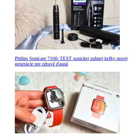
Philips Sonicare 7100: TEST sonickej zubnej kefky novej
generácie pre zdravé ďasná