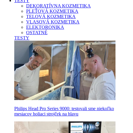
TESTY
DEKORATÍVNA KOZMETIKA
PLEŤOVÁ KOZMETIKA
TELOVÁ KOZMETIKA
VLASOVÁ KOZMETIKA
ELEKTORONIKA
OSTATNÉ
TESTY
Philips Head Pro Series 9000: testovali sme niekoľko
mesiacov holiaci strojček na hlavu