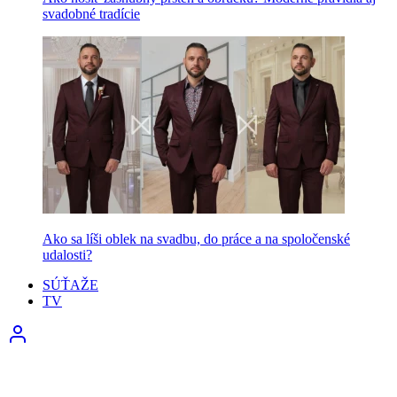
svadobné tradície
Ako sa líši oblek na svadbu, do práce a na spoločenské
udalosti?
SÚŤAŽE
TV