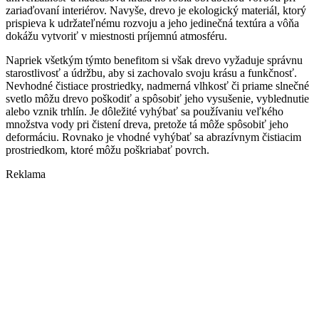
zariaďovaní interiérov. Navyše, drevo je ekologický materiál, ktorý
prispieva k udržateľnému rozvoju a jeho jedinečná textúra a vôňa
dokážu vytvoriť v miestnosti príjemnú atmosféru.
Napriek všetkým týmto benefitom si však drevo vyžaduje správnu
starostlivosť a údržbu, aby si zachovalo svoju krásu a funkčnosť.
Nevhodné čistiace prostriedky, nadmerná vlhkosť či priame slnečné
svetlo môžu drevo poškodiť a spôsobiť jeho vysušenie, vyblednutie
alebo vznik trhlín. Je dôležité vyhýbať sa používaniu veľkého
množstva vody pri čistení dreva, pretože tá môže spôsobiť jeho
deformáciu. Rovnako je vhodné vyhýbať sa abrazívnym čistiacim
prostriedkom, ktoré môžu poškriabať povrch.
Reklama