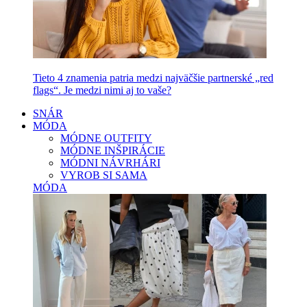
Tieto 4 znamenia patria medzi najväčšie partnerské „red
flags“. Je medzi nimi aj to vaše?
SNÁR
MÓDA
MÓDNE OUTFITY
MÓDNE INŠPIRÁCIE
MÓDNI NÁVRHÁRI
VYROB SI SAMA
MÓDA