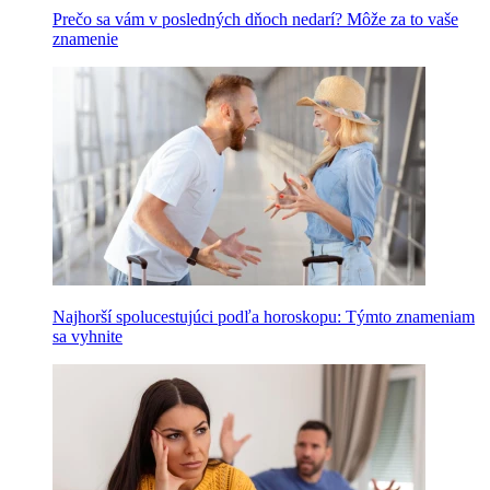
Prečo sa vám v posledných dňoch nedarí? Môže za to vaše
znamenie
Najhorší spolucestujúci podľa horoskopu: Týmto znameniam
sa vyhnite