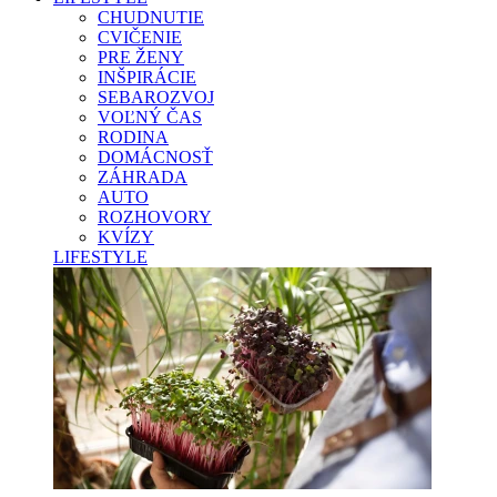
CHUDNUTIE
CVIČENIE
PRE ŽENY
INŠPIRÁCIE
SEBAROZVOJ
VOĽNÝ ČAS
RODINA
DOMÁCNOSŤ
ZÁHRADA
AUTO
ROZHOVORY
KVÍZY
LIFESTYLE