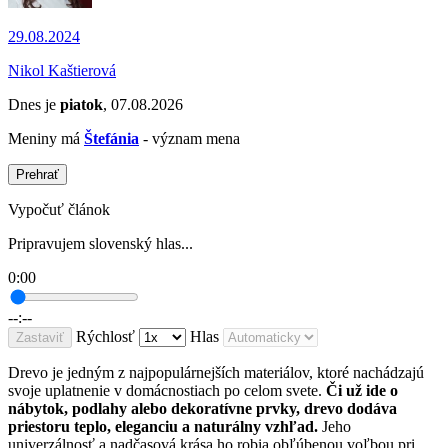
29.08.2024
Nikol Kaštierová
Dnes je
piatok
, 07.08.2026
Meniny má
Štefánia
- význam mena
Prehrať
Vypočuť článok
Pripravujem slovenský hlas...
0:00
--:--
Rýchlosť
Hlas
Zastaviť
Drevo je jedným z najpopulárnejších materiálov, ktoré nachádzajú
svoje uplatnenie v domácnostiach po celom svete.
Či už ide o
nábytok, podlahy alebo dekoratívne prvky, drevo dodáva
priestoru teplo, eleganciu a naturálny vzhľad.
Jeho
univerzálnosť a nadčasová krása ho robia obľúbenou voľbou pri