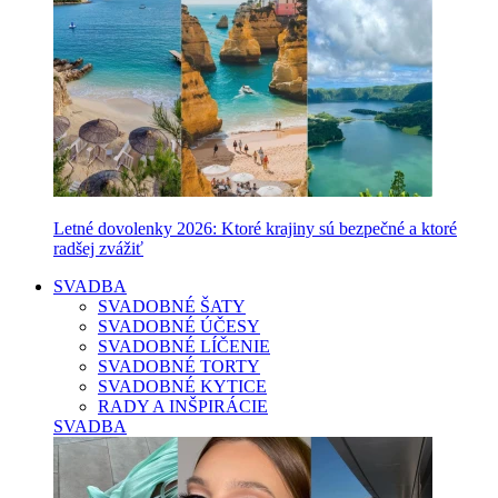
Letné dovolenky 2026: Ktoré krajiny sú bezpečné a ktoré
radšej zvážiť
SVADBA
SVADOBNÉ ŠATY
SVADOBNÉ ÚČESY
SVADOBNÉ LÍČENIE
SVADOBNÉ TORTY
SVADOBNÉ KYTICE
RADY A INŠPIRÁCIE
SVADBA