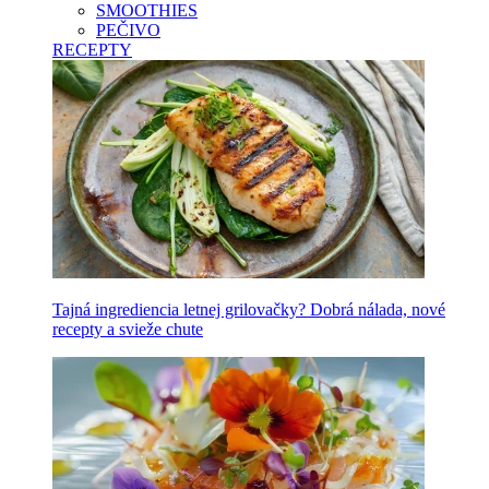
SMOOTHIES
PEČIVO
RECEPTY
Tajná ingrediencia letnej grilovačky? Dobrá nálada, nové
recepty a svieže chute