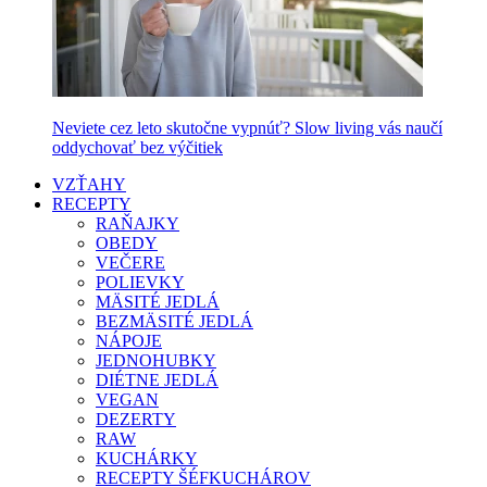
Neviete cez leto skutočne vypnúť? Slow living vás naučí
oddychovať bez výčitiek
VZŤAHY
RECEPTY
RAŇAJKY
OBEDY
VEČERE
POLIEVKY
MÄSITÉ JEDLÁ
BEZMÄSITÉ JEDLÁ
NÁPOJE
JEDNOHUBKY
DIÉTNE JEDLÁ
VEGAN
DEZERTY
RAW
KUCHÁRKY
RECEPTY ŠÉFKUCHÁROV