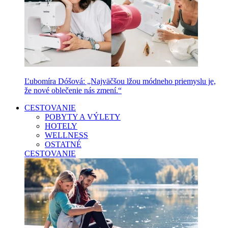
Ľubomíra Dóšová: „Najväčšou lžou módneho priemyslu je,
že nové oblečenie nás zmení.“
CESTOVANIE
POBYTY A VÝLETY
HOTELY
WELLNESS
OSTATNÉ
CESTOVANIE