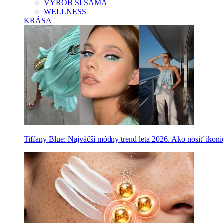
VYROB SI SAMA
WELLNESS
KRÁSA
Tiffany Blue: Najväčší módny trend leta 2026. Ako nosiť ikon