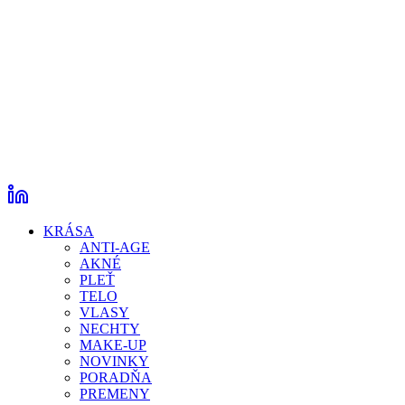
KRÁSA
ANTI-AGE
AKNÉ
PLEŤ
TELO
VLASY
NECHTY
MAKE-UP
NOVINKY
PORADŇA
PREMENY