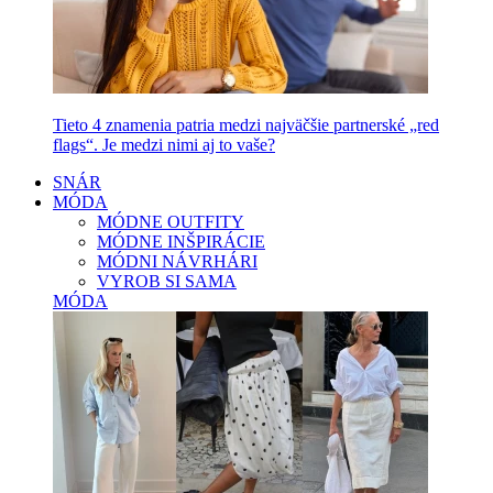
Tieto 4 znamenia patria medzi najväčšie partnerské „red
flags“. Je medzi nimi aj to vaše?
SNÁR
MÓDA
MÓDNE OUTFITY
MÓDNE INŠPIRÁCIE
MÓDNI NÁVRHÁRI
VYROB SI SAMA
MÓDA