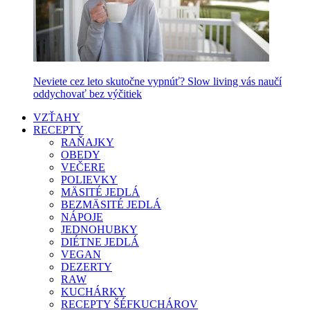
Neviete cez leto skutočne vypnúť? Slow living vás naučí
oddychovať bez výčitiek
VZŤAHY
RECEPTY
RAŇAJKY
OBEDY
VEČERE
POLIEVKY
MÄSITÉ JEDLÁ
BEZMÄSITÉ JEDLÁ
NÁPOJE
JEDNOHUBKY
DIÉTNE JEDLÁ
VEGAN
DEZERTY
RAW
KUCHÁRKY
RECEPTY ŠÉFKUCHÁROV