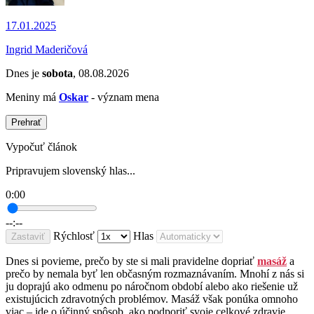
17.01.2025
Ingrid Maderičová
Dnes je
sobota
, 08.08.2026
Meniny má
Oskar
- význam mena
Prehrať
Vypočuť článok
Pripravujem slovenský hlas...
0:00
--:--
Rýchlosť
Hlas
Zastaviť
Dnes si povieme, prečo by ste si mali pravidelne dopriať
masáž
a
prečo by nemala byť len občasným rozmaznávaním. Mnohí z nás si
ju doprajú ako odmenu po náročnom období alebo ako riešenie už
existujúcich zdravotných problémov. Masáž však ponúka omnoho
viac – ide o účinný spôsob, ako podporiť svoje celkové zdravie,