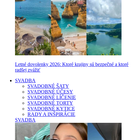
Letné dovolenky 2026: Ktoré krajiny sú bezpečné a ktoré
radšej zvážiť
SVADBA
SVADOBNÉ ŠATY
SVADOBNÉ ÚČESY
SVADOBNÉ LÍČENIE
SVADOBNÉ TORTY
SVADOBNÉ KYTICE
RADY A INŠPIRÁCIE
SVADBA