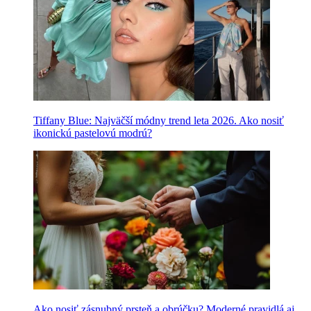
Tiffany Blue: Najväčší módny trend leta 2026. Ako nosiť
ikonickú pastelovú modrú?
Ako nosiť zásnubný prsteň a obrúčku? Moderné pravidlá aj