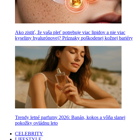
Ako zistiť, že vaša pleť potrebuje viac lipidov a nie viac
kyseliny hyalurónovej? Príznaky poškodenej kožnej bariéry
Trendy letné parfumy 2026: Banán, kokos a vôňa slanej
pokožky ovládnu leto
CELEBRITY
LIFESTYLE