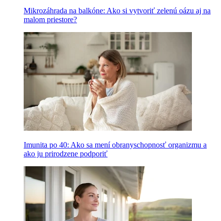
Mikrozáhrada na balkóne: Ako si vytvoriť zelenú oázu aj na
malom priestore?
Imunita po 40: Ako sa mení obranyschopnosť organizmu a
ako ju prirodzene podporiť