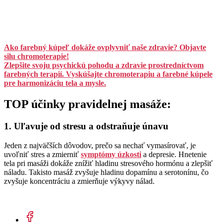
Ako farebný kúpeľ dokáže ovplyvniť naše zdravie? Objavte
silu chromoterapie!
Zlepšite svoju psychickú pohodu a zdravie prostredníctvom
farebných terapií. Vyskúšajte chromoterapiu a farebné kúpele
pre harmonizáciu tela a mysle.
TOP účinky pravidelnej masáže:
1. Uľavuje od stresu a odstraňuje únavu
Jeden z najväčších dôvodov, prečo sa nechať vymasírovať, je
uvoľniť stres a zmierniť
symptómy úzkosti
a depresie. Hnetenie
tela pri masáži dokáže znížiť hladinu stresového hormónu a zlepšiť
náladu. Takisto masáž zvyšuje hladinu dopamínu a serotonínu, čo
zvyšuje koncentráciu a zmierňuje výkyvy nálad.