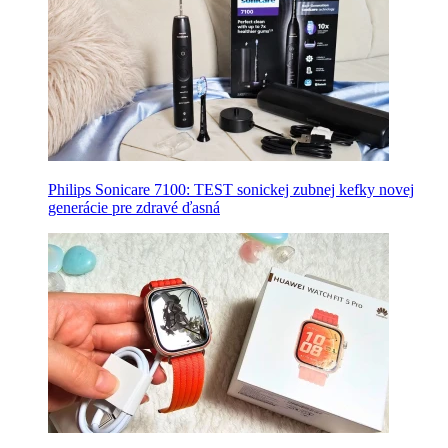
Philips Sonicare 7100: TEST sonickej zubnej kefky novej
generácie pre zdravé ďasná