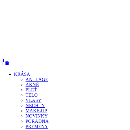
KRÁSA
ANTI-AGE
AKNÉ
PLEŤ
TELO
VLASY
NECHTY
MAKE-UP
NOVINKY
PORADŇA
PREMENY