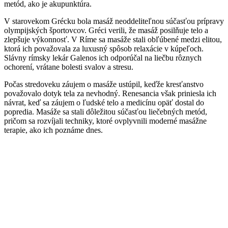
metód, ako je akupunktúra.
V starovekom Grécku bola masáž neoddeliteľnou súčasťou prípravy
olympijských športovcov. Gréci verili, že masáž posilňuje telo a
zlepšuje výkonnosť. V Ríme sa masáže stali obľúbené medzi elitou,
ktorá ich považovala za luxusný spôsob relaxácie v kúpeľoch.
Slávny rímsky lekár Galenos ich odporúčal na liečbu rôznych
ochorení, vrátane bolesti svalov a stresu.
Počas stredoveku záujem o masáže ustúpil, keďže kresťanstvo
považovalo dotyk tela za nevhodný. Renesancia však priniesla ich
návrat, keď sa záujem o ľudské telo a medicínu opäť dostal do
popredia. Masáže sa stali dôležitou súčasťou liečebných metód,
pričom sa rozvíjali techniky, ktoré ovplyvnili moderné masážne
terapie, ako ich poznáme dnes.