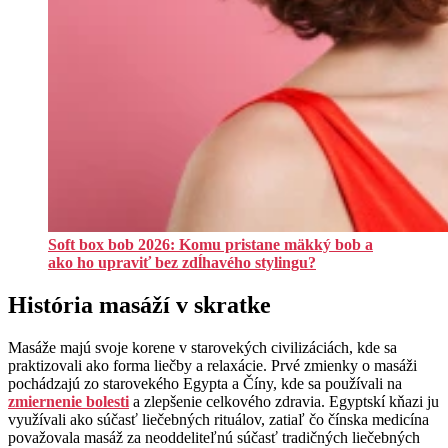
Soft box bob 2026: Komu pristane mäkký bob a
ako ho upraviť bez zdĺhavého stylingu?
História masáží v skratke
Masáže majú svoje korene v starovekých civilizáciách, kde sa
praktizovali ako forma liečby a relaxácie. Prvé zmienky o masáži
pochádzajú zo starovekého Egypta a Číny, kde sa používali na
zmiernenie bolesti
a zlepšenie celkového zdravia. Egyptskí kňazi ju
využívali ako súčasť liečebných rituálov, zatiaľ čo čínska medicína
považovala masáž za neoddeliteľnú súčasť tradičných liečebných