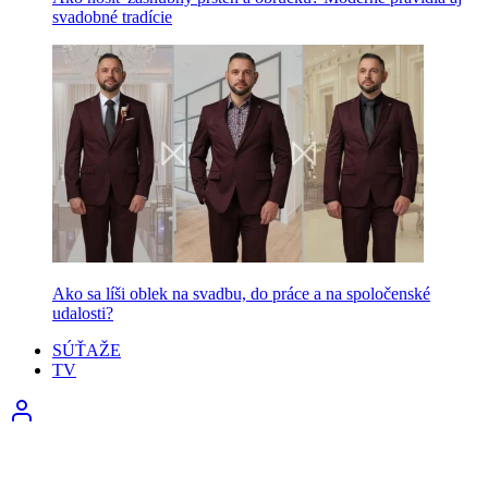
svadobné tradície
Ako sa líši oblek na svadbu, do práce a na spoločenské
udalosti?
SÚŤAŽE
TV