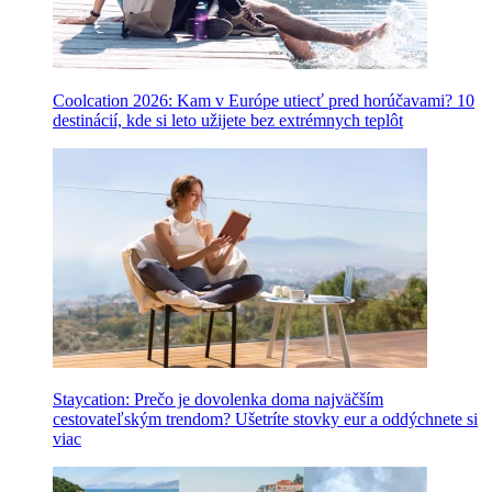
Coolcation 2026: Kam v Európe utiecť pred horúčavami? 10
destinácií, kde si leto užijete bez extrémnych teplôt
Staycation: Prečo je dovolenka doma najväčším
cestovateľským trendom? Ušetríte stovky eur a oddýchnete si
viac