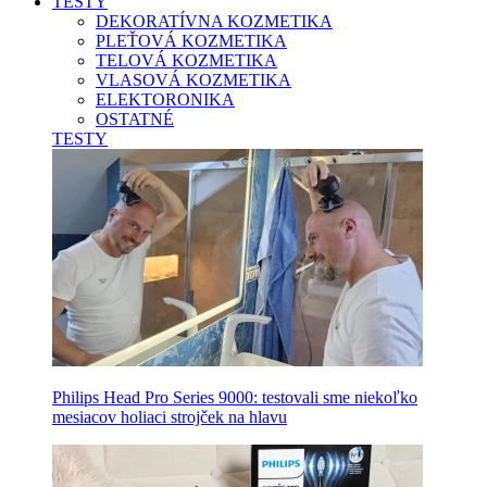
TESTY
DEKORATÍVNA KOZMETIKA
PLEŤOVÁ KOZMETIKA
TELOVÁ KOZMETIKA
VLASOVÁ KOZMETIKA
ELEKTORONIKA
OSTATNÉ
TESTY
Philips Head Pro Series 9000: testovali sme niekoľko
mesiacov holiaci strojček na hlavu