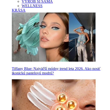
VYROB SI SAMA
WELLNESS
KRÁSA
Tiffany Blue: Najväčší módny trend leta 2026. Ako nosiť
ikonickú pastelovú modrú?