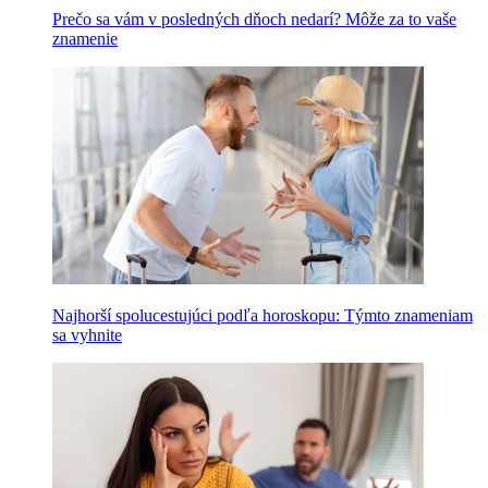
Prečo sa vám v posledných dňoch nedarí? Môže za to vaše
znamenie
Najhorší spolucestujúci podľa horoskopu: Týmto znameniam
sa vyhnite