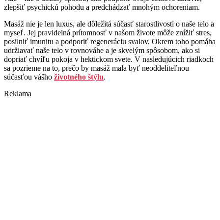
zlepšiť psychickú pohodu a predchádzať mnohým ochoreniam.
Masáž nie je len luxus, ale dôležitá súčasť starostlivosti o naše telo a
myseľ. Jej pravidelná prítomnosť v našom živote môže znížiť stres,
posilniť imunitu a podporiť regeneráciu svalov. Okrem toho pomáha
udržiavať naše telo v rovnováhe a je skvelým spôsobom, ako si
dopriať chvíľu pokoja v hektickom svete. V nasledujúcich riadkoch
sa pozrieme na to, prečo by masáž mala byť neoddeliteľnou
súčasťou vášho
životného štýlu
.
Reklama