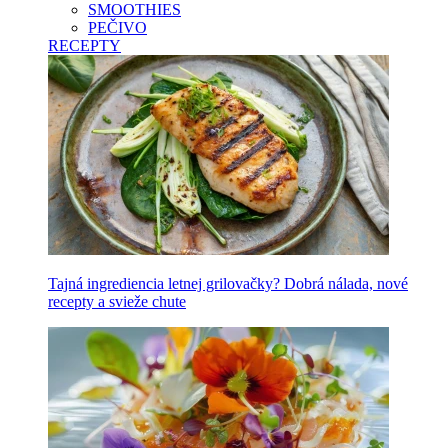
SMOOTHIES
PEČIVO
RECEPTY
Tajná ingrediencia letnej grilovačky? Dobrá nálada, nové
recepty a svieže chute