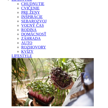
CHUDNUTIE
CVIČENIE
PRE ŽENY
INŠPIRÁCIE
SEBAROZVOJ
VOĽNÝ ČAS
RODINA
DOMÁCNOSŤ
ZÁHRADA
AUTO
ROZHOVORY
KVÍZY
LIFESTYLE