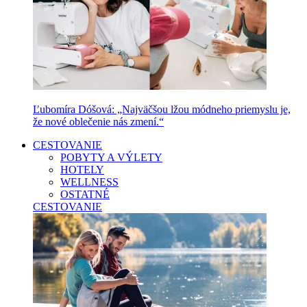
Ľubomíra Dóšová: „Najväčšou lžou módneho priemyslu je,
že nové oblečenie nás zmení.“
CESTOVANIE
POBYTY A VÝLETY
HOTELY
WELLNESS
OSTATNÉ
CESTOVANIE