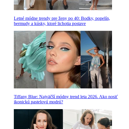
Letné módne trendy pre ženy po 40: Bodky, popelín,
bermudy a kúsky, ktoré lichotia postave
Tiffany Blue: Najväčší módny trend leta 2026. Ako nosiť
ikonickú pastelovú modrú?