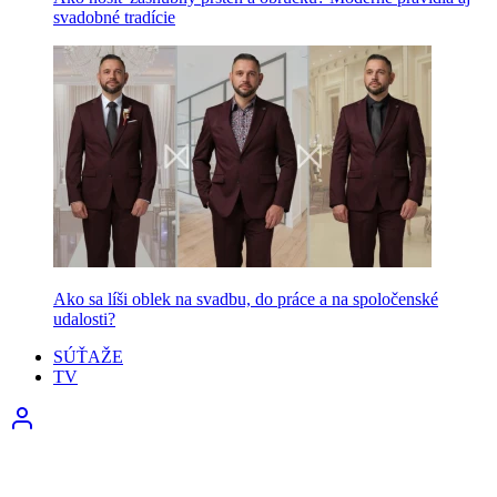
svadobné tradície
Ako sa líši oblek na svadbu, do práce a na spoločenské
udalosti?
SÚŤAŽE
TV