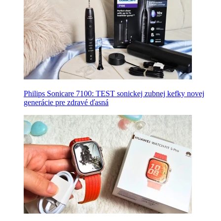
Philips Sonicare 7100: TEST sonickej zubnej kefky novej
generácie pre zdravé ďasná