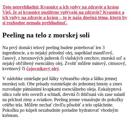
Toto neprehliadni: Kvasnice a ich vplyv na zdravie a krásu
Vieš, že aj kvasnice pozitívne vplývajú na zdravie? Kvasnice a
ich vplyv na zdravie a krásu – to je naša dnešná téma, ktorú by
si rozhodne nemala prehliadnuť.
Peeling na telo z morskej soli
Na prvý domáci telový peeling budete potrebovať len 3
ingrediencie, a to nejaký prírodný olej, napríklad mandľový,
ľanový, z hroznových jadierok či vlašských orechov, morskú soľ a
nejaký obľúbený esenciálny olej. Zvoliť môžete mätový, citrusový,
kvetinový či
čajovníkový olej
.
V nádobke zmiešajte pol šálky vybraného oleja a šálku jemnej
morskej soli. Obe prísady rozmiešajte do jednotnej hmoty a zmes
rozvoňajte pätnástimi kvapkami esenciálneho oleja. Eukalyptová
silica vaše telo osvieži a schladí, drevitá či ihličnatá vás zase naladí
na príchod zimy a sviatkov. Peeling jemne vmasírujte do pokožky
celého tela. Môžete nechať chvíľu pôsobiť a telo opláchnite.
Pokožku po kúpeli nezabudnite poriadne hydratovať vhodným
krémom.