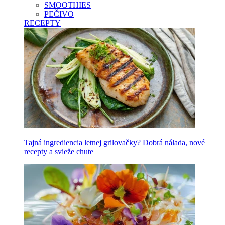
SMOOTHIES
PEČIVO
RECEPTY
Tajná ingrediencia letnej grilovačky? Dobrá nálada, nové
recepty a svieže chute