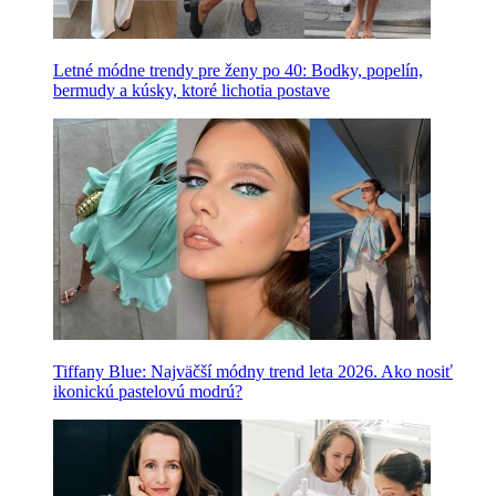
Letné módne trendy pre ženy po 40: Bodky, popelín,
bermudy a kúsky, ktoré lichotia postave
Tiffany Blue: Najväčší módny trend leta 2026. Ako nosiť
ikonickú pastelovú modrú?