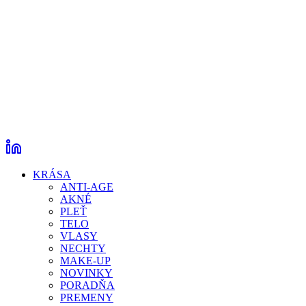
KRÁSA
ANTI-AGE
AKNÉ
PLEŤ
TELO
VLASY
NECHTY
MAKE-UP
NOVINKY
PORADŇA
PREMENY