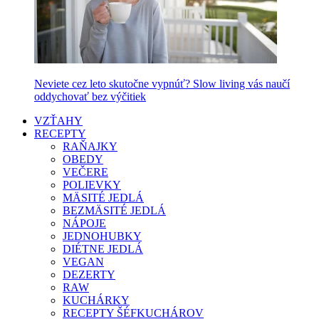
Neviete cez leto skutočne vypnúť? Slow living vás naučí
oddychovať bez výčitiek
VZŤAHY
RECEPTY
RAŇAJKY
OBEDY
VEČERE
POLIEVKY
MÄSITÉ JEDLÁ
BEZMÄSITÉ JEDLÁ
NÁPOJE
JEDNOHUBKY
DIÉTNE JEDLÁ
VEGAN
DEZERTY
RAW
KUCHÁRKY
RECEPTY ŠÉFKUCHÁROV