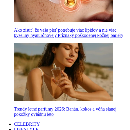
Ako zistiť, že vaša pleť potrebuje viac lipidov a nie viac
kyseliny hyalurónovej? Príznaky poškodenej kožnej bariéry
Trendy letné parfumy 2026: Banán, kokos a vôňa slanej
pokožky ovládnu leto
CELEBRITY
LIFESTYLE