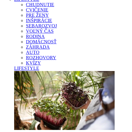
CHUDNUTIE
CVIČENIE
PRE ŽENY
INŠPIRÁCIE
SEBAROZVOJ
VOĽNÝ ČAS
RODINA
DOMÁCNOSŤ
ZÁHRADA
AUTO
ROZHOVORY
KVÍZY
LIFESTYLE