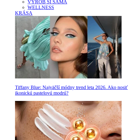
VYROB SI SAMA
WELLNESS
KRÁSA
Tiffany Blue: Najväčší módny trend leta 2026. Ako nosiť
ikonickú pastelovú modrú?