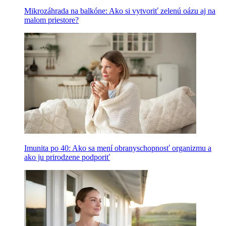
Mikrozáhrada na balkóne: Ako si vytvoriť zelenú oázu aj na
malom priestore?
Imunita po 40: Ako sa mení obranyschopnosť organizmu a
ako ju prirodzene podporiť