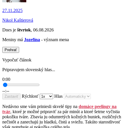
27.11.2025
Nikol Kaštierová
Dnes je
štvrtok
, 06.08.2026
Meniny má
Jozefína
- význam mena
Prehrať
Vypočuť článok
Pripravujem slovenský hlas...
0:00
--:--
Rýchlosť
Hlas
Zastaviť
Nedávno sme vám priniesli skvelé tipy na
domáce peelingy na
tvár
, ktoré je možné pripraviť za pár minút a ktoré šetrne vyčistia
pokožku tváre. Zbavia ju odumretých kožných buniek, rozličných
nečistôt a zanechajú ju hladkú, čistú a sviežu. Takúto starostlivosť
však potrebuje aj pokožka celého tela.