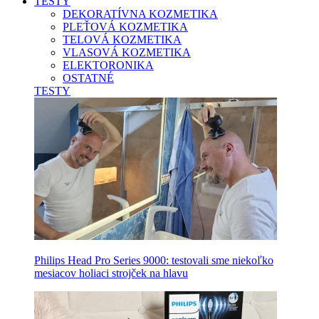
TESTY
DEKORATÍVNA KOZMETIKA
PLEŤOVÁ KOZMETIKA
TELOVÁ KOZMETIKA
VLASOVÁ KOZMETIKA
ELEKTORONIKA
OSTATNÉ
TESTY
Philips Head Pro Series 9000: testovali sme niekoľko
mesiacov holiaci strojček na hlavu