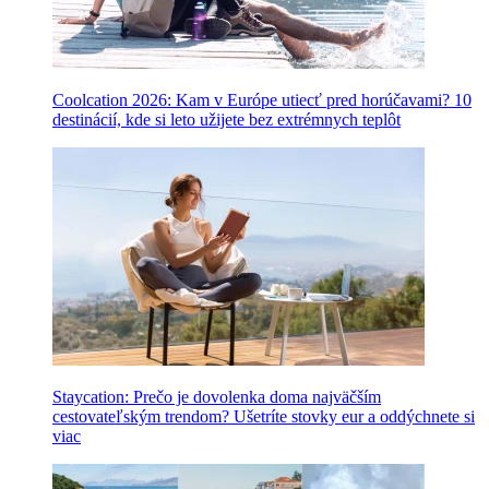
Coolcation 2026: Kam v Európe utiecť pred horúčavami? 10
destinácií, kde si leto užijete bez extrémnych teplôt
Staycation: Prečo je dovolenka doma najväčším
cestovateľským trendom? Ušetríte stovky eur a oddýchnete si
viac