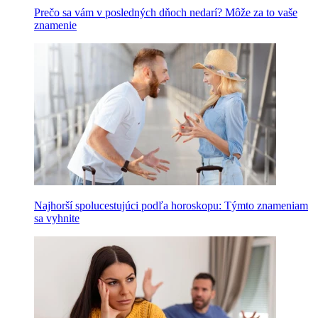
Prečo sa vám v posledných dňoch nedarí? Môže za to vaše
znamenie
Najhorší spolucestujúci podľa horoskopu: Týmto znameniam
sa vyhnite