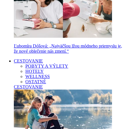
Ľubomíra Dóšová: „Najväčšou lžou módneho priemyslu je,
že nové oblečenie nás zmení.“
CESTOVANIE
POBYTY A VÝLETY
HOTELY
WELLNESS
OSTATNÉ
CESTOVANIE