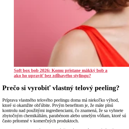
Soft box bob 2026: Komu pristane mäkký bob a
ako ho upraviť bez zdĺhavého stylingu?
Prečo si vyrobiť vlastný telový peeling?
Príprava vlastného telového peelingu doma má niekoľko výhod,
ktoré si okamžite obľúbite. Prvým benefitom je, že máte plnú
kontrolu nad použitými ingredienciami, čo znamená, že sa vyhnete
zbytočným chemikáliám, parabénom alebo umelým vôňam, ktoré sú
často prítomné v komerčných produktoch.