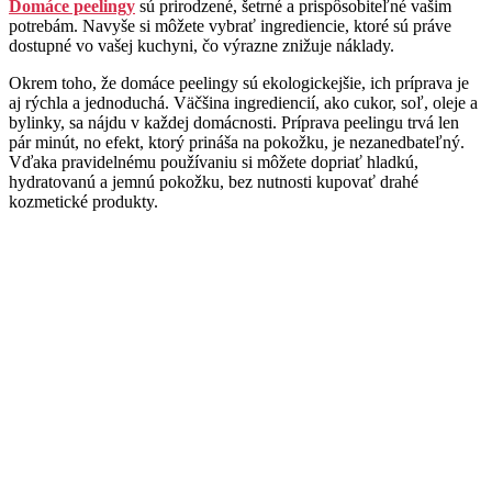
Domáce peelingy
sú prirodzené, šetrné a prispôsobiteľné vašim
potrebám. Navyše si môžete vybrať ingrediencie, ktoré sú práve
dostupné vo vašej kuchyni, čo výrazne znižuje náklady.
Okrem toho, že domáce peelingy sú ekologickejšie, ich príprava je
aj rýchla a jednoduchá. Väčšina ingrediencií, ako cukor, soľ, oleje a
bylinky, sa nájdu v každej domácnosti. Príprava peelingu trvá len
pár minút, no efekt, ktorý prináša na pokožku, je nezanedbateľný.
Vďaka pravidelnému používaniu si môžete dopriať hladkú,
hydratovanú a jemnú pokožku, bez nutnosti kupovať drahé
kozmetické produkty.