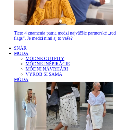
Tieto 4 znamenia patria medzi najväčšie partnerské „red
flags“. Je medzi nimi aj to vaše?
SNÁR
MÓDA
MÓDNE OUTFITY
MÓDNE INŠPIRÁCIE
MÓDNI NÁVRHÁRI
VYROB SI SAMA
MÓDA