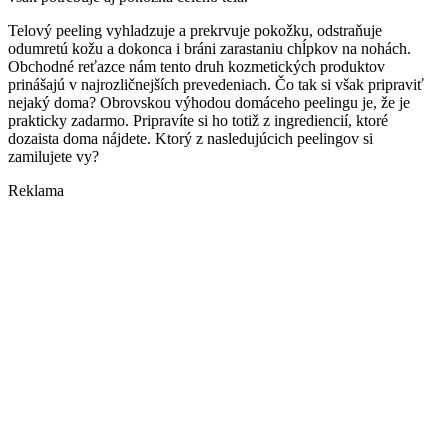
Telový peeling vyhladzuje a prekrvuje pokožku, odstraňuje
odumretú kožu a dokonca i bráni zarastaniu chĺpkov na nohách.
Obchodné reťazce nám tento druh kozmetických produktov
prinášajú v najrozličnejších prevedeniach. Čo tak si však pripraviť
nejaký doma? Obrovskou výhodou domáceho peelingu je, že je
prakticky zadarmo. Pripravíte si ho totiž z ingrediencií, ktoré
dozaista doma nájdete. Ktorý z nasledujúcich peelingov si
zamilujete vy?
Reklama