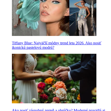
Tiffany Blue: Najväčší módny trend leta 2026. Ako nosiť
ikonickú pastelovú modrú?
Ako nosiť zásnubný prsteň a obrúčku? Moderné pravidlá aj