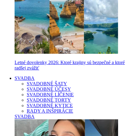
Letné dovolenky 2026: Ktoré krajiny sú bezpečné a ktoré
radšej zvážiť
SVADBA
SVADOBNÉ ŠATY
SVADOBNÉ ÚČESY
SVADOBNÉ LÍČENIE
SVADOBNÉ TORTY
SVADOBNÉ KYTICE
RADY A INŠPIRÁCIE
SVADBA