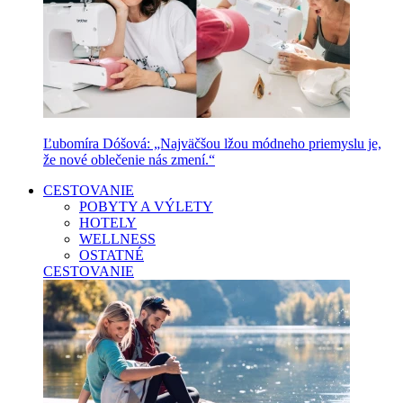
Ľubomíra Dóšová: „Najväčšou lžou módneho priemyslu je,
že nové oblečenie nás zmení.“
CESTOVANIE
POBYTY A VÝLETY
HOTELY
WELLNESS
OSTATNÉ
CESTOVANIE