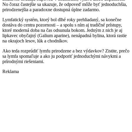
No čoraz častejšie sa ukazuje, že odpoveď môže byť jednoduchšia,
prirodzenejšia a paradoxne dostupná úplne zadarmo.
Lymfatický systém, ktorý bol dlhé roky prehliadaný, sa konečne
dostáva do centra pozornosti – a spolu s ním aj tradičné prístupy,
ktoré moderná doba na čas odsunula bokom. Jedným z nich je aj
lipkavec obyčajný (Galium aparine), nenápadná bylina, ktorá rastie
na okrajoch lesov, lúk a chodníkov.
Ako teda rozprúdiť lymfu prirodzene a bez výdavkov? Zistite, prečo
sa lymfa spomaľuje a ako ju podporiť jednoduchými návykmi a
prírodnými riešeniami.
Reklama