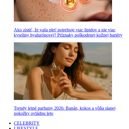
Ako zistiť, že vaša pleť potrebuje viac lipidov a nie viac
kyseliny hyalurónovej? Príznaky poškodenej kožnej bariéry
Trendy letné parfumy 2026: Banán, kokos a vôňa slanej
pokožky ovládnu leto
CELEBRITY
LIFESTYLE