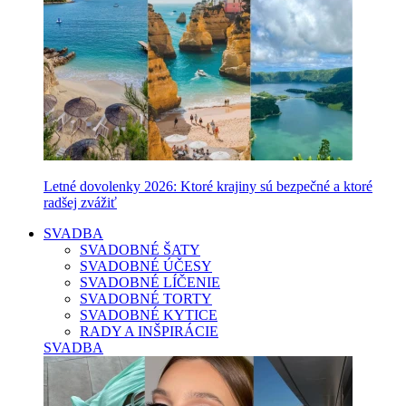
Letné dovolenky 2026: Ktoré krajiny sú bezpečné a ktoré
radšej zvážiť
SVADBA
SVADOBNÉ ŠATY
SVADOBNÉ ÚČESY
SVADOBNÉ LÍČENIE
SVADOBNÉ TORTY
SVADOBNÉ KYTICE
RADY A INŠPIRÁCIE
SVADBA