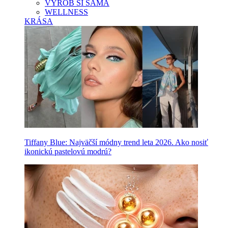
VYROB SI SAMA
WELLNESS
KRÁSA
Tiffany Blue: Najväčší módny trend leta 2026. Ako nosiť
ikonickú pastelovú modrú?