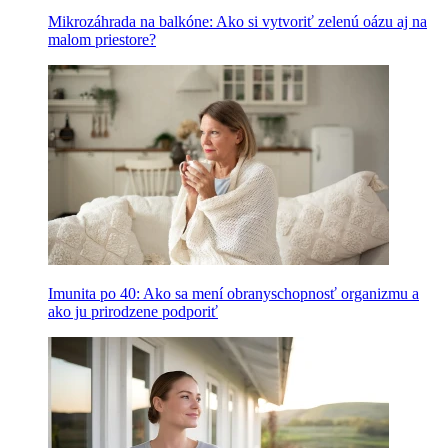
Mikrozáhrada na balkóne: Ako si vytvoriť zelenú oázu aj na
malom priestore?
Imunita po 40: Ako sa mení obranyschopnosť organizmu a
ako ju prirodzene podporiť