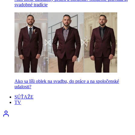
svadobné tradície
Ako sa líši oblek na svadbu, do práce a na spoločenské
udalosti?
SÚŤAŽE
TV