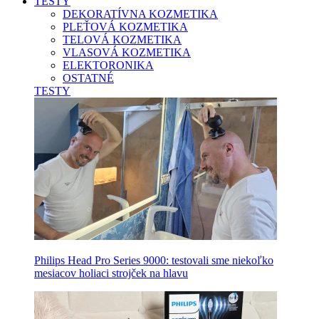
TESTY
DEKORATÍVNA KOZMETIKA
PLEŤOVÁ KOZMETIKA
TELOVÁ KOZMETIKA
VLASOVÁ KOZMETIKA
ELEKTORONIKA
OSTATNÉ
TESTY
Philips Head Pro Series 9000: testovali sme niekoľko
mesiacov holiaci strojček na hlavu