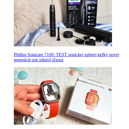
Philips Sonicare 7100: TEST sonickej zubnej kefky novej
generácie pre zdravé ďasná