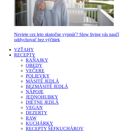
Neviete cez leto skutočne vypnúť? Slow living vás naučí
oddychovať bez výčitiek
VZŤAHY
RECEPTY
RAŇAJKY
OBEDY
VEČERE
POLIEVKY
MÄSITÉ JEDLÁ
BEZMÄSITÉ JEDLÁ
NÁPOJE
JEDNOHUBKY
DIÉTNE JEDLÁ
VEGAN
DEZERTY
RAW
KUCHÁRKY
RECEPTY ŠÉFKUCHÁROV