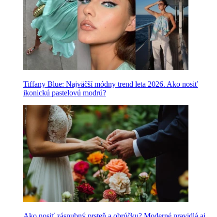
Tiffany Blue: Najväčší módny trend leta 2026. Ako nosiť
ikonickú pastelovú modrú?
Ako nosiť zásnubný prsteň a obrúčku? Moderné pravidlá aj