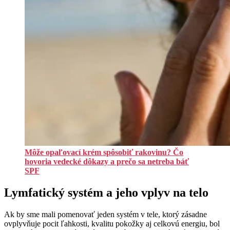
Môže opaľovací krém spôsobiť rakovinu? Čo
hovoria vedecké dôkazy a prečo sa netreba báť
SPF
Lymfatický systém a jeho vplyv na telo
Ak by sme mali pomenovať jeden systém v tele, ktorý zásadne
ovplyvňuje pocit ľahkosti, kvalitu pokožky aj celkovú energiu, bol