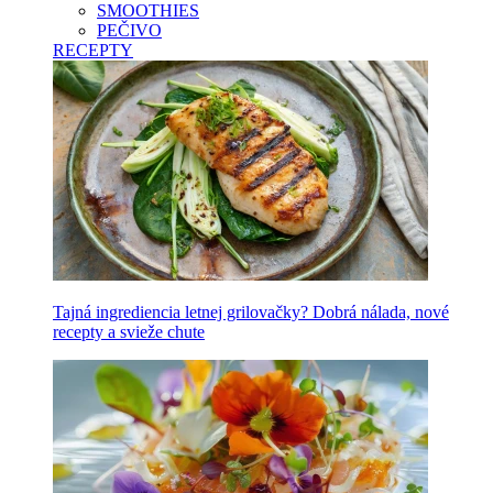
SMOOTHIES
PEČIVO
RECEPTY
Tajná ingrediencia letnej grilovačky? Dobrá nálada, nové
recepty a svieže chute