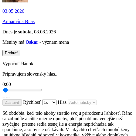
03.05.2026
Annamária Bilas
Dnes je
sobota
, 08.08.2026
Meniny má
Oskar
- význam mena
Prehrať
Vypočuť článok
Pripravujem slovenský hlas...
0:00
--:--
Rýchlosť
Hlas
Zastaviť
Sú obdobia, keď telo akoby stratilo svoju prirodzenú ľahkosť. Ráno
sa zobudíte a cítite mierne opuchy, pleť pôsobí unavenejšie než
zvyčajne, prstene sedia tesnejšie a energia neprichádza tak
spontánne, ako by ste očakávali. V takýchto chvíľach mnohé ženy
intuitívne hľadajú odpoveď v kozmetike, výžive alebo doplnkoch.