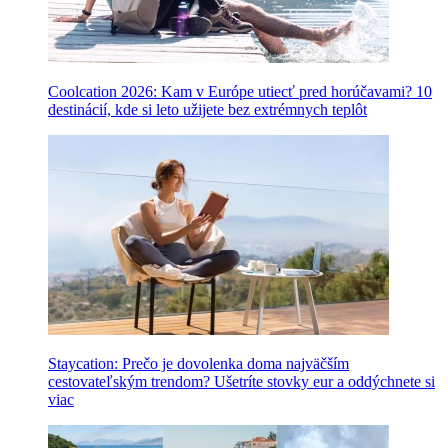
Coolcation 2026: Kam v Európe utiecť pred horúčavami? 10
destinácií, kde si leto užijete bez extrémnych teplôt
Staycation: Prečo je dovolenka doma najväčším
cestovateľským trendom? Ušetríte stovky eur a oddýchnete si
viac