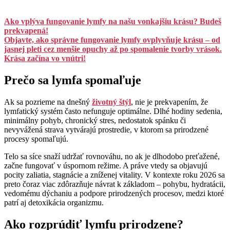
Ako vplýva fungovanie lymfy na našu vonkajšiu krásu? Budeš
prekvapená!
Objavte, ako správne fungovanie lymfy ovplyvňuje krásu – od
jasnej pleti cez menšie opuchy až po spomalenie tvorby vrások.
Krása začína vo vnútri!
Prečo sa lymfa spomaľuje
Ak sa pozrieme na dnešný
životný štýl
, nie je prekvapením, že
lymfatický systém často nefunguje optimálne. Dlhé hodiny sedenia,
minimálny pohyb, chronický stres, nedostatok spánku či
nevyvážená strava vytvárajú prostredie, v ktorom sa prirodzené
procesy spomaľujú.
Telo sa síce snaží udržať rovnováhu, no ak je dlhodobo preťažené,
začne fungovať v úspornom režime. A práve vtedy sa objavujú
pocity zaliatia, stagnácie a zníženej vitality. V kontexte roku 2026 sa
preto čoraz viac zdôrazňuje návrat k základom – pohybu, hydratácii,
vedomému dýchaniu a podpore prirodzených procesov, medzi ktoré
patrí aj detoxikácia organizmu.
Ako rozprúdiť lymfu prirodzene?