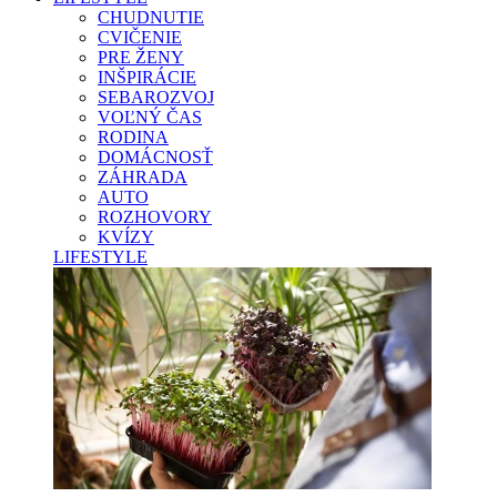
CHUDNUTIE
CVIČENIE
PRE ŽENY
INŠPIRÁCIE
SEBAROZVOJ
VOĽNÝ ČAS
RODINA
DOMÁCNOSŤ
ZÁHRADA
AUTO
ROZHOVORY
KVÍZY
LIFESTYLE