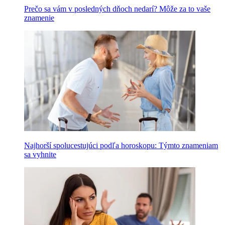
Prečo sa vám v posledných dňoch nedarí? Môže za to vaše
znamenie
Najhorší spolucestujúci podľa horoskopu: Týmto znameniam
sa vyhnite