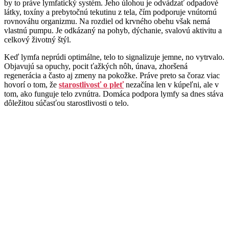
by to práve lymfatický systém. Jeho úlohou je odvádzať odpadové
látky, toxíny a prebytočnú tekutinu z tela, čím podporuje vnútornú
rovnováhu organizmu. Na rozdiel od krvného obehu však nemá
vlastnú pumpu. Je odkázaný na pohyb, dýchanie, svalovú aktivitu a
celkový životný štýl.
Keď lymfa neprúdi optimálne, telo to signalizuje jemne, no vytrvalo.
Objavujú sa opuchy, pocit ťažkých nôh, únava, zhoršená
regenerácia a často aj zmeny na pokožke. Práve preto sa čoraz viac
hovorí o tom, že
starostlivosť o pleť
nezačína len v kúpeľni, ale v
tom, ako funguje telo zvnútra. Domáca podpora lymfy sa dnes stáva
dôležitou súčasťou starostlivosti o telo.