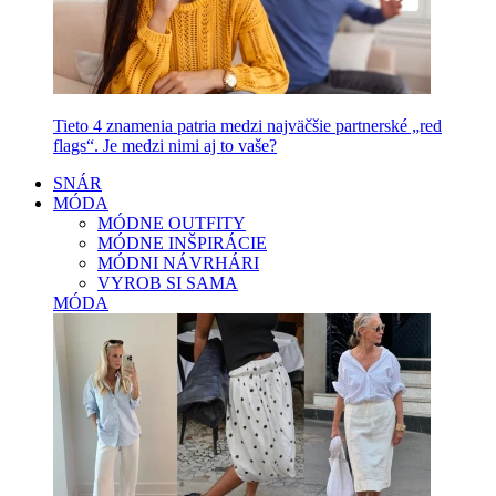
Tieto 4 znamenia patria medzi najväčšie partnerské „red
flags“. Je medzi nimi aj to vaše?
SNÁR
MÓDA
MÓDNE OUTFITY
MÓDNE INŠPIRÁCIE
MÓDNI NÁVRHÁRI
VYROB SI SAMA
MÓDA