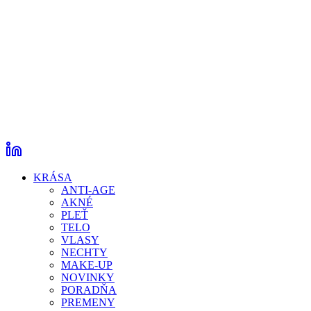
KRÁSA
ANTI-AGE
AKNÉ
PLEŤ
TELO
VLASY
NECHTY
MAKE-UP
NOVINKY
PORADŇA
PREMENY