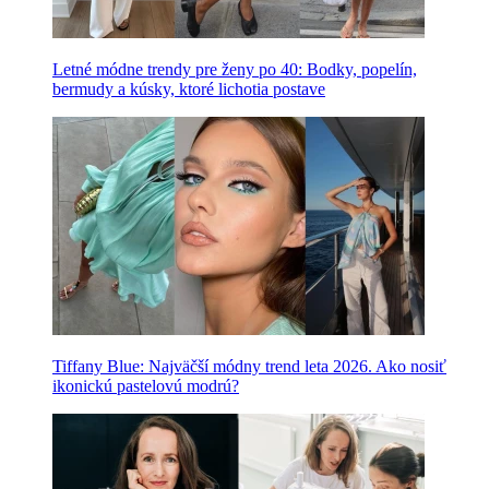
Letné módne trendy pre ženy po 40: Bodky, popelín,
bermudy a kúsky, ktoré lichotia postave
Tiffany Blue: Najväčší módny trend leta 2026. Ako nosiť
ikonickú pastelovú modrú?