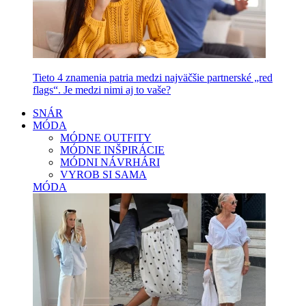
Tieto 4 znamenia patria medzi najväčšie partnerské „red
flags“. Je medzi nimi aj to vaše?
SNÁR
MÓDA
MÓDNE OUTFITY
MÓDNE INŠPIRÁCIE
MÓDNI NÁVRHÁRI
VYROB SI SAMA
MÓDA