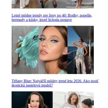
Letné módne trendy pre ženy po 40: Bodky, popelín,
bermudy a kúsky, ktoré lichotia postave
Tiffany Blue: Najväčší módny trend leta 2026. Ako nosiť
ikonickú pastelovú modrú?