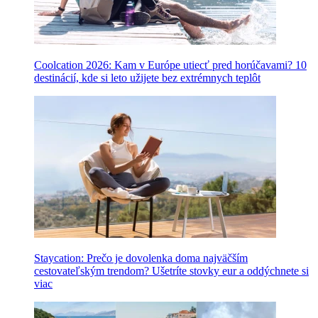
Coolcation 2026: Kam v Európe utiecť pred horúčavami? 10
destinácií, kde si leto užijete bez extrémnych teplôt
Staycation: Prečo je dovolenka doma najväčším
cestovateľským trendom? Ušetríte stovky eur a oddýchnete si
viac