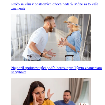
Prečo sa vám v posledných dňoch nedarí? Môže za to vaše
znamenie
Najhorší spolucestujúci podľa horoskopu: Týmto znameniam
sa vyhnite