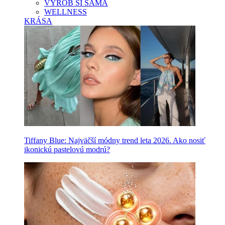
VYROB SI SAMA
WELLNESS
KRÁSA
Tiffany Blue: Najväčší módny trend leta 2026. Ako nosiť
ikonickú pastelovú modrú?