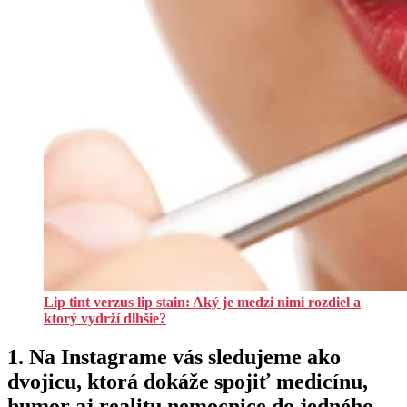
Lip tint verzus lip stain: Aký je medzi nimi rozdiel a
ktorý vydrží dlhšie?
1. Na Instagrame vás sledujeme ako
dvojicu, ktorá dokáže spojiť medicínu,
humor aj realitu nemocnice do jedného