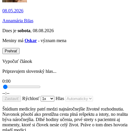
08.05.2026
Annamária Bilas
Dnes je
sobota
, 08.08.2026
Meniny má
Oskar
- význam mena
Prehrať
Vypočuť článok
Pripravujem slovenský hlas...
0:00
--:--
Rýchlosť
Hlas
Zastaviť
Štúdium medicíny patrí medzi najnáročnejšie životné rozhodnutia.
Navonok pôsobí ako prestížna cesta plná rešpektu a istoty, no realita
býva náročnejšia. Dlhé hodiny učenia, prvé strety s pacientmi aj
momenty, ktoré si človek nesie celý život. Práve o tom dnes hovoria
mladí medici.