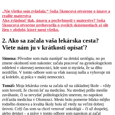
„Nie všetko som zvládala.“ Soňa Skoncová otvorene o únave a
realite materstva
Ako zvládnuť tlak, únavu a pochybnosti v materstve? Soňa
Skoncová otvorene prehovorila o svojich skúsenostiach aj sile
žien v období, ktoré mení všetko.
2. Ako sa začala vaša lekárska cesta?
Viete nám ju v krátkosti opísať?
Simona:
Pôvodne som mala nastúpiť na detskú urológiu, no po
zmene okolností som nakoniec začala pracovať na gynekologickom
oddelení v okresnej nemocnici, kde som si myslela, že sa dlho
nezdržím. V tomto odbore som sa však naozaj našla a vyhovuje mi
aj kolektív, aj práca v malej nemocnici.
Tomáš:
Moja lekárska cesta sa začala už na základnej škole – vždy
som hovoril, že chcem ísť na medicínu. Na strednej prišlo menšie
zaváhanie, či sa nevydať politologickým smerom, no napokon
zvíťazila medicína v Olomouci. Mesto bolo pomerne blízko môjho
rodného domova a kvalita školy bola už vtedy na veľmi dobrej
úrovni. Celý čas som sa chcel venovať onkológii – či už dospelej,
alebo detskej – a práve v tomto odbore som napokon aj začal