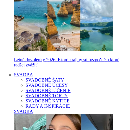
Letné dovolenky 2026: Ktoré krajiny sú bezpečné a ktoré
radšej zvážiť
SVADBA
SVADOBNÉ ŠATY
SVADOBNÉ ÚČESY
SVADOBNÉ LÍČENIE
SVADOBNÉ TORTY
SVADOBNÉ KYTICE
RADY A INŠPIRÁCIE
SVADBA