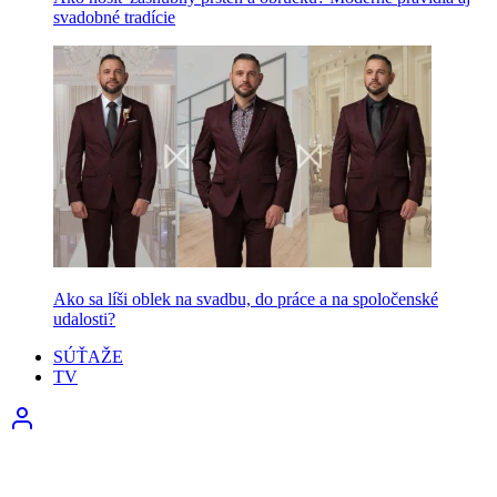
svadobné tradície
Ako sa líši oblek na svadbu, do práce a na spoločenské
udalosti?
SÚŤAŽE
TV