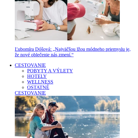
Ľubomíra Dóšová: „Najväčšou lžou módneho priemyslu je,
že nové oblečenie nás zmení.“
CESTOVANIE
POBYTY A VÝLETY
HOTELY
WELLNESS
OSTATNÉ
CESTOVANIE