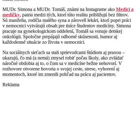
MUDr. Simona a MUDr. Tomáš, známi na Instagrame ako
Medici a
medičky
, patria medzi tých, ktorí túto realitu približujú bez filtrov.
Sú manželia, rodičia malého syna a zároveň lekári, ktorí popri práci
v nemocnici vytvárajú obsah pre tisíce študentov medicíny. Simona
pracuje na gynekologickom oddelení, Tomáš sa venuje detskej
onkológii. Spoločne prepájajú odborné skúsenosti, humor aj
každodenné situácie zo života v nemocnici.
Na sociálnych sieťach sa stali sprievodcami štúdiom aj praxou –
ukazujú, čo má (a nemá) zmysel robiť počas školy, ako zvládať
náročné obdobia aj to, o čom sa v medicíne bežne nehovorí. V
rozhovore otvorene hovoria o svojej ceste, strese, vyhorení aj
momentoch, ktoré im zmenili pohľad na prácu aj pacientov.
Reklama