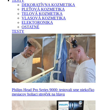
TESTY
DEKORATÍVNA KOZMETIKA
PLEŤOVÁ KOZMETIKA
TELOVÁ KOZMETIKA
VLASOVÁ KOZMETIKA
ELEKTORONIKA
OSTATNÉ
TESTY
Philips Head Pro Series 9000: testovali sme niekoľko
mesiacov holiaci strojček na hlavu