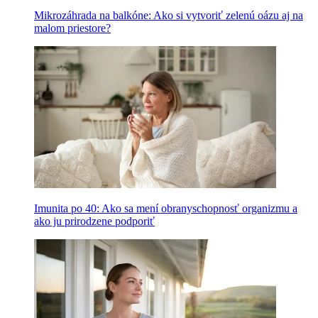
Mikrozáhrada na balkóne: Ako si vytvoriť zelenú oázu aj na
malom priestore?
Imunita po 40: Ako sa mení obranyschopnosť organizmu a
ako ju prirodzene podporiť