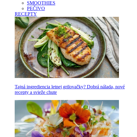
SMOOTHIES
PEČIVO
RECEPTY
Tajná ingrediencia letnej grilovačky? Dobrá nálada, nové
recepty a svieže chute