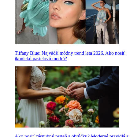
Tiffany Blue: Najväčší módny trend leta 2026. Ako nosiť
ikonickú pastelovú modrú?
Ako nosiť zásnubný prsteň a obrúčku? Moderné pravidlá aj