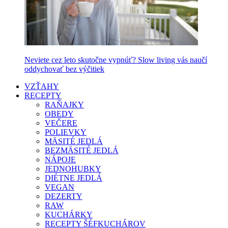
Neviete cez leto skutočne vypnúť? Slow living vás naučí
oddychovať bez výčitiek
VZŤAHY
RECEPTY
RAŇAJKY
OBEDY
VEČERE
POLIEVKY
MÄSITÉ JEDLÁ
BEZMÄSITÉ JEDLÁ
NÁPOJE
JEDNOHUBKY
DIÉTNE JEDLÁ
VEGAN
DEZERTY
RAW
KUCHÁRKY
RECEPTY ŠÉFKUCHÁROV