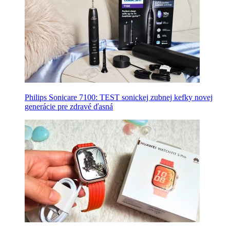
Philips Sonicare 7100: TEST sonickej zubnej kefky novej
generácie pre zdravé ďasná