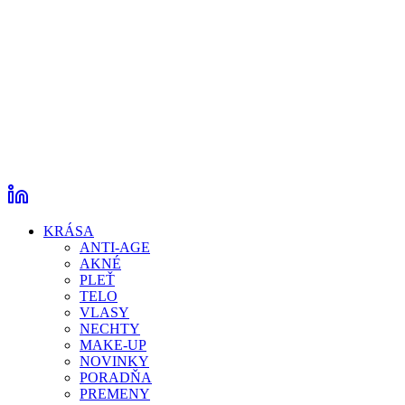
KRÁSA
ANTI-AGE
AKNÉ
PLEŤ
TELO
VLASY
NECHTY
MAKE-UP
NOVINKY
PORADŇA
PREMENY