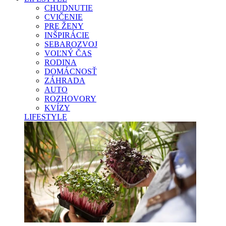
CHUDNUTIE
CVIČENIE
PRE ŽENY
INŠPIRÁCIE
SEBAROZVOJ
VOĽNÝ ČAS
RODINA
DOMÁCNOSŤ
ZÁHRADA
AUTO
ROZHOVORY
KVÍZY
LIFESTYLE