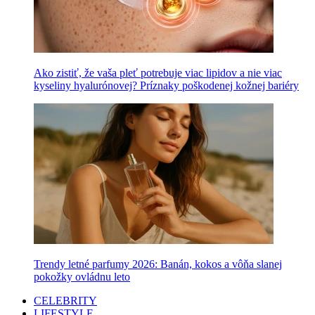
Ako zistiť, že vaša pleť potrebuje viac lipidov a nie viac
kyseliny hyalurónovej? Príznaky poškodenej kožnej bariéry
Trendy letné parfumy 2026: Banán, kokos a vôňa slanej
pokožky ovládnu leto
CELEBRITY
LIFESTYLE