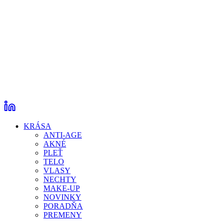
KRÁSA
ANTI-AGE
AKNÉ
PLEŤ
TELO
VLASY
NECHTY
MAKE-UP
NOVINKY
PORADŇA
PREMENY