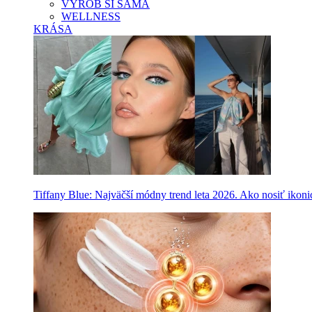
VYROB SI SAMA
WELLNESS
KRÁSA
Tiffany Blue: Najväčší módny trend leta 2026. Ako nosiť ikon