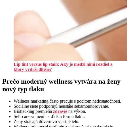
Lip tint verzus lip stain: Aký je medzi nimi rozdiel a
ktorý vydrží dlhšie?
Prečo moderný wellness vytvára na ženy
nový typ tlaku
Wellness marketing často pracuje s pocitom nedostatočnosti.
Sociálne siete podporujú neustále sebamonitorovanie.
Biohacking premieňa
zdravie
na výkon.
Self-care sa mení na ďalšiu formu tlaku.
Ženy strácajú dôveru vo vlastné telo.
Wellness priemysel profituje z nekonečnej sebakorekcie.