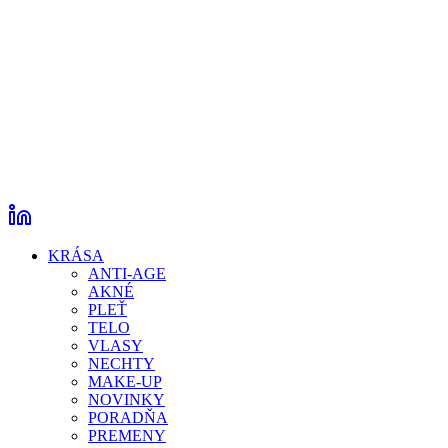
KRÁSA
ANTI-AGE
AKNÉ
PLEŤ
TELO
VLASY
NECHTY
MAKE-UP
NOVINKY
PORADŇA
PREMENY