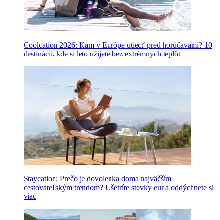
Coolcation 2026: Kam v Európe utiecť pred horúčavami? 10
destinácií, kde si leto užijete bez extrémnych teplôt
Staycation: Prečo je dovolenka doma najväčším
cestovateľským trendom? Ušetríte stovky eur a oddýchnete si
viac