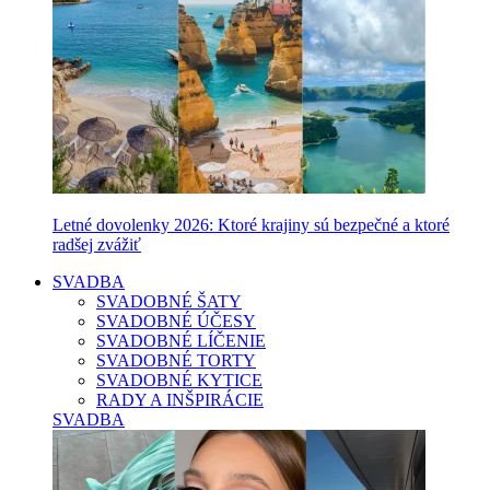
Letné dovolenky 2026: Ktoré krajiny sú bezpečné a ktoré
radšej zvážiť
SVADBA
SVADOBNÉ ŠATY
SVADOBNÉ ÚČESY
SVADOBNÉ LÍČENIE
SVADOBNÉ TORTY
SVADOBNÉ KYTICE
RADY A INŠPIRÁCIE
SVADBA