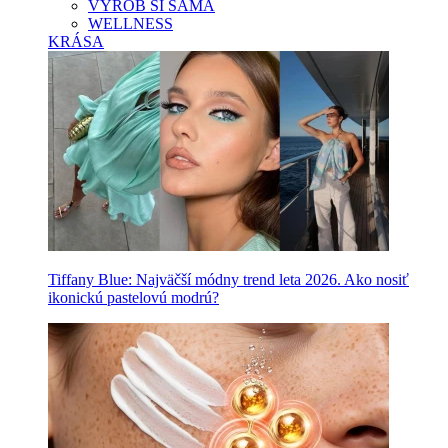
VYROB SI SAMA
WELLNESS
KRÁSA
Tiffany Blue: Najväčší módny trend leta 2026. Ako nosiť
ikonickú pastelovú modrú?