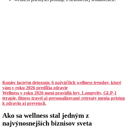
Koniec lacným detoxom: 6 najväčších wellness trendov, ktoré
vám v roku 2026 predĺžia zdravie
Wellness v roku 2026 mení pravidlá hry. Longevity, GLP-1
terapie, fitness travel aj personalizované retreaty menia prístup
k zdraviu aj prevencii.
Ako sa wellness stal jedným z
najvýnosnejších biznisov sveta