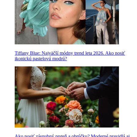
Tiffany Blue: Najväčší módny trend leta 2026. Ako nosiť
ikonickú pastelovú modrú?
Ako nosiť zásnubný prsteň a obrúčku? Moderné pravidlá aj