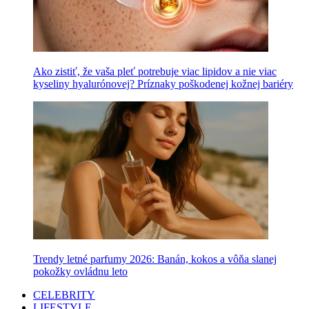
Ako zistiť, že vaša pleť potrebuje viac lipidov a nie viac
kyseliny hyalurónovej? Príznaky poškodenej kožnej bariéry
Trendy letné parfumy 2026: Banán, kokos a vôňa slanej
pokožky ovládnu leto
CELEBRITY
LIFESTYLE