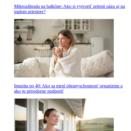
Mikrozáhrada na balkóne: Ako si vytvoriť zelenú oázu aj na
malom priestore?
Imunita po 40: Ako sa mení obranyschopnosť organizmu a
ako ju prirodzene podporiť