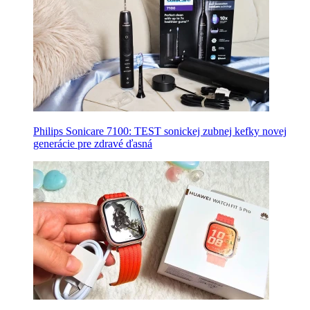
Philips Sonicare 7100: TEST sonickej zubnej kefky novej
generácie pre zdravé ďasná