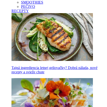
SMOOTHIES
PEČIVO
RECEPTY
Tajná ingrediencia letnej grilovačky? Dobrá nálada, nové
recepty a svieže chute