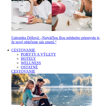
Ľubomíra Dóšová: „Najväčšou lžou módneho priemyslu je,
že nové oblečenie nás zmení.“
CESTOVANIE
POBYTY A VÝLETY
HOTELY
WELLNESS
OSTATNÉ
CESTOVANIE