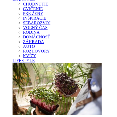
CHUDNUTIE
CVIČENIE
PRE ŽENY
INŠPIRÁCIE
SEBAROZVOJ
VOĽNÝ ČAS
RODINA
DOMÁCNOSŤ
ZÁHRADA
AUTO
ROZHOVORY
KVÍZY
LIFESTYLE