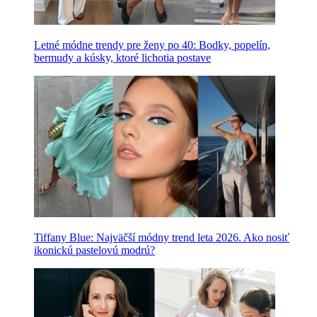
Letné módne trendy pre ženy po 40: Bodky, popelín,
bermudy a kúsky, ktoré lichotia postave
Tiffany Blue: Najväčší módny trend leta 2026. Ako nosiť
ikonickú pastelovú modrú?