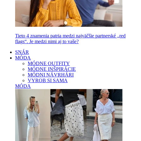
Tieto 4 znamenia patria medzi najväčšie partnerské „red
flags“. Je medzi nimi aj to vaše?
SNÁR
MÓDA
MÓDNE OUTFITY
MÓDNE INŠPIRÁCIE
MÓDNI NÁVRHÁRI
VYROB SI SAMA
MÓDA