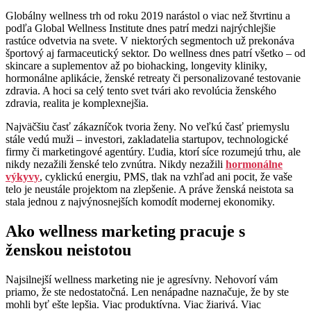
Globálny wellness trh od roku 2019 narástol o viac než štvrtinu a
podľa Global Wellness Institute dnes patrí medzi najrýchlejšie
rastúce odvetvia na svete. V niektorých segmentoch už prekonáva
športový aj farmaceutický sektor. Do wellness dnes patrí všetko – od
skincare a suplementov až po biohacking, longevity kliniky,
hormonálne aplikácie, ženské retreaty či personalizované testovanie
zdravia. A hoci sa celý tento svet tvári ako revolúcia ženského
zdravia, realita je komplexnejšia.
Najväčšiu časť zákazníčok tvoria ženy. No veľkú časť priemyslu
stále vedú muži – investori, zakladatelia startupov, technologické
firmy či marketingové agentúry. Ľudia, ktorí síce rozumejú trhu, ale
nikdy nezažili ženské telo zvnútra. Nikdy nezažili
hormonálne
výkyvy
, cyklickú energiu, PMS, tlak na vzhľad ani pocit, že vaše
telo je neustále projektom na zlepšenie. A práve ženská neistota sa
stala jednou z najvýnosnejších komodít modernej ekonomiky.
Ako wellness marketing pracuje s
ženskou neistotou
Najsilnejší wellness marketing nie je agresívny. Nehovorí vám
priamo, že ste nedostatočná. Len nenápadne naznačuje, že by ste
mohli byť ešte lepšia. Viac produktívna. Viac žiarivá. Viac