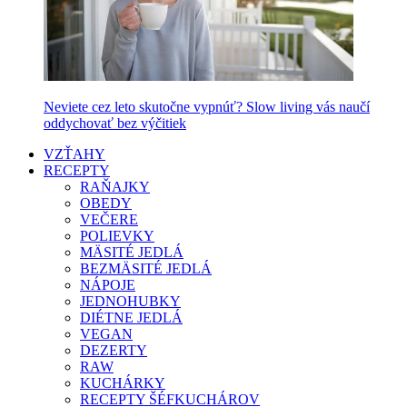
Neviete cez leto skutočne vypnúť? Slow living vás naučí
oddychovať bez výčitiek
VZŤAHY
RECEPTY
RAŇAJKY
OBEDY
VEČERE
POLIEVKY
MÄSITÉ JEDLÁ
BEZMÄSITÉ JEDLÁ
NÁPOJE
JEDNOHUBKY
DIÉTNE JEDLÁ
VEGAN
DEZERTY
RAW
KUCHÁRKY
RECEPTY ŠÉFKUCHÁROV