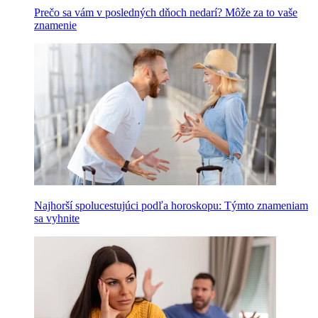
Prečo sa vám v posledných dňoch nedarí? Môže za to vaše
znamenie
Najhorší spolucestujúci podľa horoskopu: Týmto znameniam
sa vyhnite