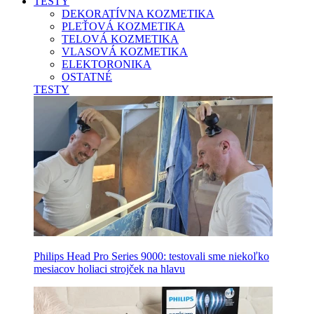
TESTY
DEKORATÍVNA KOZMETIKA
PLEŤOVÁ KOZMETIKA
TELOVÁ KOZMETIKA
VLASOVÁ KOZMETIKA
ELEKTORONIKA
OSTATNÉ
TESTY
Philips Head Pro Series 9000: testovali sme niekoľko
mesiacov holiaci strojček na hlavu