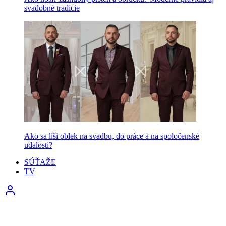
svadobné tradície
Ako sa líši oblek na svadbu, do práce a na spoločenské
udalosti?
SÚŤAŽE
TV