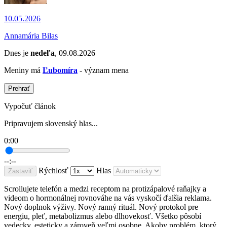
10.05.2026
Annamária Bilas
Dnes je
nedeľa
, 09.08.2026
Meniny má
Ľubomíra
- význam mena
Prehrať
Vypočuť článok
Pripravujem slovenský hlas...
0:00
--:--
Rýchlosť
Hlas
Zastaviť
Scrollujete telefón a medzi receptom na protizápalové raňajky a
videom o hormonálnej rovnováhe na vás vyskočí ďalšia reklama.
Nový doplnok výživy. Nový ranný rituál. Nový protokol pre
energiu, pleť, metabolizmus alebo dlhovekosť. Všetko pôsobí
vedecky, esteticky a zároveň veľmi osobne. Akoby problém, ktorý