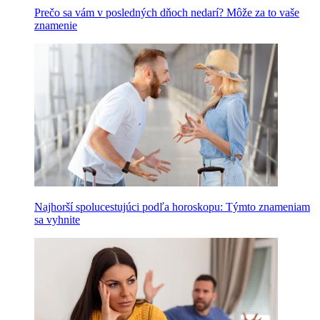
Prečo sa vám v posledných dňoch nedarí? Môže za to vaše
znamenie
Najhorší spolucestujúci podľa horoskopu: Týmto znameniam
sa vyhnite