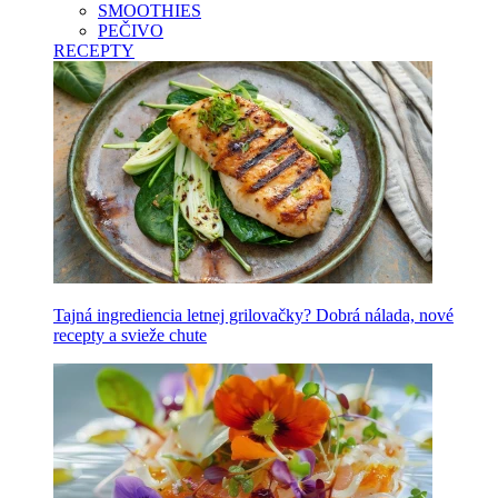
SMOOTHIES
PEČIVO
RECEPTY
Tajná ingrediencia letnej grilovačky? Dobrá nálada, nové
recepty a svieže chute