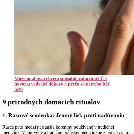
Môže opaľovací krém spôsobiť rakovinu? Čo
hovoria vedecké dôkazy a prečo sa netreba báť
SPF
9 prírodných domácich rituálov
1. Rascové semienka: Jemný liek proti nadúvaniu
Rasca patrí medzi najstaršie koreniny používané v tradičnej
medicíne. V ajurvéde a tradičnej iránskej medicíne je známa svojimi