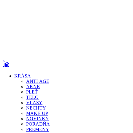
KRÁSA
ANTI-AGE
AKNÉ
PLEŤ
TELO
VLASY
NECHTY
MAKE-UP
NOVINKY
PORADŇA
PREMENY