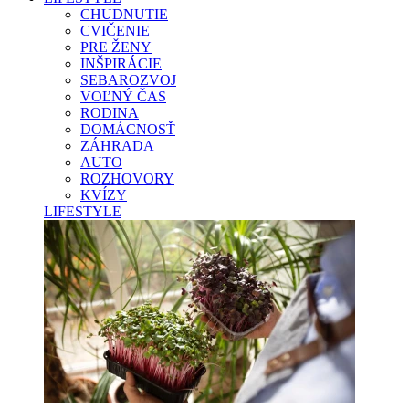
CHUDNUTIE
CVIČENIE
PRE ŽENY
INŠPIRÁCIE
SEBAROZVOJ
VOĽNÝ ČAS
RODINA
DOMÁCNOSŤ
ZÁHRADA
AUTO
ROZHOVORY
KVÍZY
LIFESTYLE