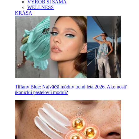
VYROB SI SAMA
WELLNESS
KRÁSA
Tiffany Blue: Najväčší módny trend leta 2026. Ako nosiť
ikonickú pastelovú modrú?