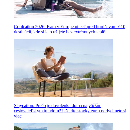
Coolcation 2026: Kam v Európe utiecť pred horúčavami? 10
destinácií, kde si leto užijete bez extrémnych teplôt
Staycation: Prečo je dovolenka doma najväčším
cestovateľským trendom? Ušetríte stovky eur a oddýchnete si
viac