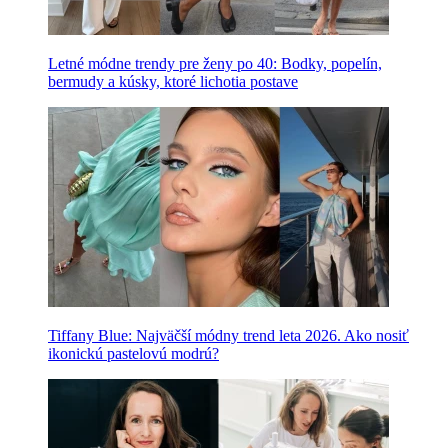
Letné módne trendy pre ženy po 40: Bodky, popelín,
bermudy a kúsky, ktoré lichotia postave
Tiffany Blue: Najväčší módny trend leta 2026. Ako nosiť
ikonickú pastelovú modrú?