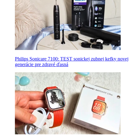
Philips Sonicare 7100: TEST sonickej zubnej kefky novej
generácie pre zdravé ďasná