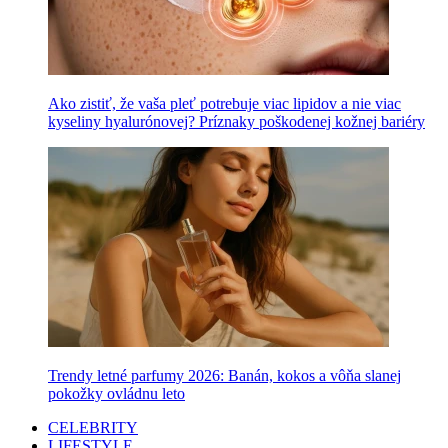
Ako zistiť, že vaša pleť potrebuje viac lipidov a nie viac
kyseliny hyalurónovej? Príznaky poškodenej kožnej bariéry
Trendy letné parfumy 2026: Banán, kokos a vôňa slanej
pokožky ovládnu leto
CELEBRITY
LIFESTYLE