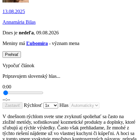
13.08.2025
Annamária Bilas
Dnes je
nedeľa
, 09.08.2026
Meniny má
Ľubomíra
- význam mena
Prehrať
Vypočuť článok
Pripravujem slovenský hlas...
0:00
--:--
Rýchlosť
Hlas
Zastaviť
V dnešnom rýchlom svete sme zvyknutí spoliehať sa často na
zložité metódy, sofistikované kozmetické produkty a doplnky, ktoré
sľubujú aj rýchle výsledky. Často však prehliadame, že mnohé z
týchto riešení nájdeme už vo vlastnej kuchyni či kúpeľni. A hoci sa
v tomto smere vyskytuje množstvo kontroverzných názorov, príroda