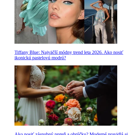
Tiffany Blue: Najväčší módny trend leta 2026. Ako nosiť
ikonickú pastelovú modrú?
Ako nosiť zásnubný prsteň a obrúčku? Moderné pravidlá aj