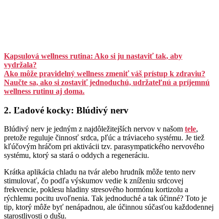
Kapsulová wellness rutina: Ako si ju nastaviť tak, aby
vydržala?
Ako môže pravidelný wellness zmeniť váš prístup k zdraviu?
Naučte sa, ako si zostaviť jednoduchú, udržateľnú a príjemnú
wellness rutinu aj doma.
2. Ľadové kocky: Blúdivý nerv
Blúdivý nerv je jedným z najdôležitejších nervov v našom
tele
,
pretože reguluje činnosť srdca, pľúc a tráviaceho systému. Je tiež
kľúčovým hráčom pri aktivácii tzv. parasympatického nervového
systému, ktorý sa stará o oddych a regeneráciu.
Krátka aplikácia chladu na tvár alebo hrudník môže tento nerv
stimulovať, čo podľa výskumov vedie k zníženiu srdcovej
frekvencie, poklesu hladiny stresového hormónu kortizolu a
rýchlemu pocitu uvoľnenia. Tak jednoduché a tak účinné? Toto je
tip, ktorý môže byť nenápadnou, ale účinnou súčasťou každodennej
starostlivosti o dušu.