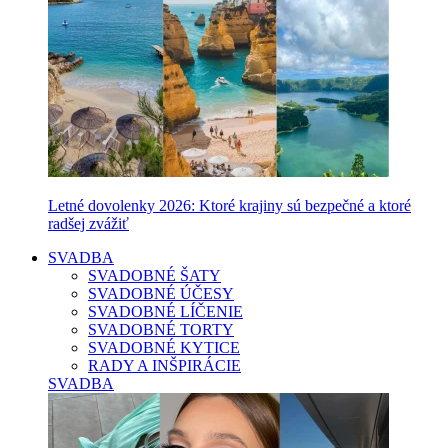
Letné dovolenky 2026: Ktoré krajiny sú bezpečné a ktoré
radšej zvážiť
SVADBA
SVADOBNÉ ŠATY
SVADOBNÉ ÚČESY
SVADOBNÉ LÍČENIE
SVADOBNÉ TORTY
SVADOBNÉ KYTICE
RADY A INŠPIRÁCIE
SVADBA