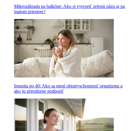
Mikrozáhrada na balkóne: Ako si vytvoriť zelenú oázu aj na
malom priestore?
Imunita po 40: Ako sa mení obranyschopnosť organizmu a
ako ju prirodzene podporiť