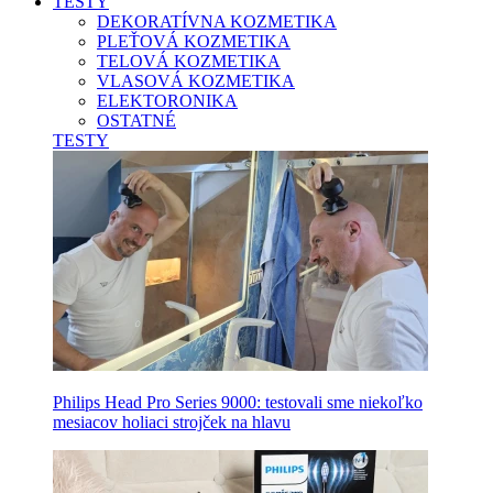
TESTY
DEKORATÍVNA KOZMETIKA
PLEŤOVÁ KOZMETIKA
TELOVÁ KOZMETIKA
VLASOVÁ KOZMETIKA
ELEKTORONIKA
OSTATNÉ
TESTY
Philips Head Pro Series 9000: testovali sme niekoľko
mesiacov holiaci strojček na hlavu