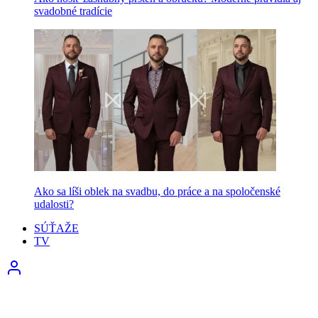
svadobné tradície
Ako sa líši oblek na svadbu, do práce a na spoločenské
udalosti?
SÚŤAŽE
TV