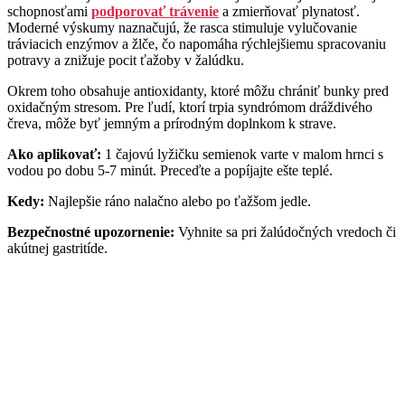
schopnosťami
podporovať trávenie
a zmierňovať plynatosť.
Moderné výskumy naznačujú, že rasca stimuluje vylučovanie
tráviacich enzýmov a žlče, čo napomáha rýchlejšiemu spracovaniu
potravy a znižuje pocit ťažoby v žalúdku.
Okrem toho obsahuje antioxidanty, ktoré môžu chrániť bunky pred
oxidačným stresom. Pre ľudí, ktorí trpia syndrómom dráždivého
čreva, môže byť jemným a prírodným doplnkom k strave.
Ako aplikovať:
1 čajovú lyžičku semienok varte v malom hrnci s
vodou po dobu 5-7 minút. Preceďte a popíjajte ešte teplé.
Kedy:
Najlepšie ráno nalačno alebo po ťažšom jedle.
Bezpečnostné upozornenie:
Vyhnite sa pri žalúdočných vredoch či
akútnej gastritíde.