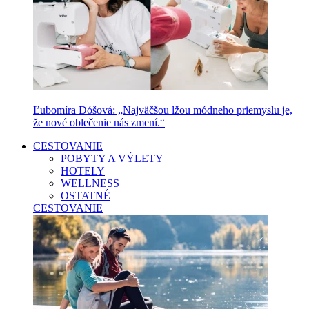
Ľubomíra Dóšová: „Najväčšou lžou módneho priemyslu je,
že nové oblečenie nás zmení.“
CESTOVANIE
POBYTY A VÝLETY
HOTELY
WELLNESS
OSTATNÉ
CESTOVANIE