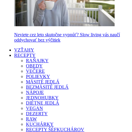
Neviete cez leto skutočne vypnúť? Slow living vás naučí
oddychovať bez výčitiek
VZŤAHY
RECEPTY
RAŇAJKY
OBEDY
VEČERE
POLIEVKY
MÄSITÉ JEDLÁ
BEZMÄSITÉ JEDLÁ
NÁPOJE
JEDNOHUBKY
DIÉTNE JEDLÁ
VEGAN
DEZERTY
RAW
KUCHÁRKY
RECEPTY ŠÉFKUCHÁROV