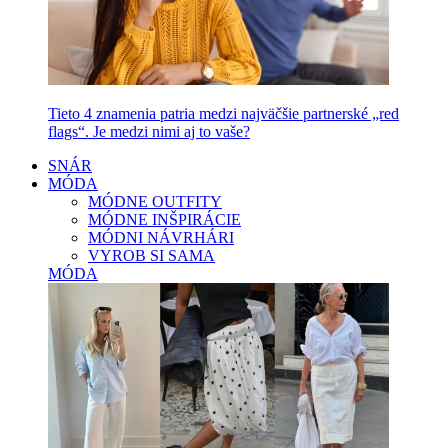
Tieto 4 znamenia patria medzi najväčšie partnerské „red
flags“. Je medzi nimi aj to vaše?
SNÁR
MÓDA
MÓDNE OUTFITY
MÓDNE INŠPIRÁCIE
MÓDNI NÁVRHÁRI
VYROB SI SAMA
MÓDA