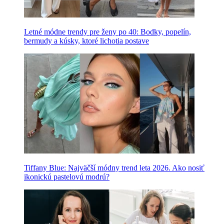
Letné módne trendy pre ženy po 40: Bodky, popelín,
bermudy a kúsky, ktoré lichotia postave
Tiffany Blue: Najväčší módny trend leta 2026. Ako nosiť
ikonickú pastelovú modrú?