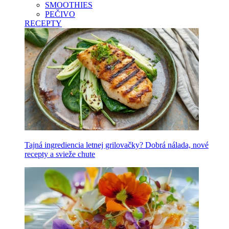
SMOOTHIES
PEČIVO
RECEPTY
Tajná ingrediencia letnej grilovačky? Dobrá nálada, nové
recepty a svieže chute