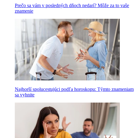
Prečo sa vám v posledných dňoch nedarí? Môže za to vaše
znamenie
Najhorší spolucestujúci podľa horoskopu: Týmto znameniam
sa vyhnite