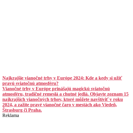
Najkrajšie vianočné trhy v Európe 2024: Kde a kedy si užiť
pravú sviatočnú atmosféru?
Vianočné trhy v Európe prinášajú magickú sviatočnú
atmosféru, tradičné remeslá a chutné jedlá. Objavte zoznam 15
najkrajších vianočných trhov, ktoré môžete navštíviť v roku
2024, a zažite pravé vianočné čaro v mestách ako Viedeň,
Štrasburg či Praha.
Reklama