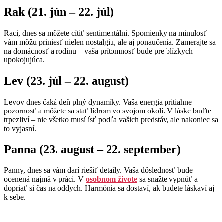
Rak (21. jún – 22. júl)
Raci, dnes sa môžete cítiť sentimentálni. Spomienky na minulosť
vám môžu priniesť nielen nostalgiu, ale aj ponaučenia. Zamerajte sa
na domácnosť a rodinu – vaša prítomnosť bude pre blízkych
upokojujúca.
Lev (23. júl – 22. august)
Levov dnes čaká deň plný dynamiky. Vaša energia pritiahne
pozornosť a môžete sa stať lídrom vo svojom okolí. V láske buďte
trpezliví – nie všetko musí ísť podľa vašich predstáv, ale nakoniec sa
to vyjasní.
Panna (23. august – 22. september)
Panny, dnes sa vám darí riešiť detaily. Vaša dôslednosť bude
ocenená najmä v práci. V
osobnom živote
sa snažte vypnúť a
dopriať si čas na oddych. Harmónia sa dostaví, ak budete láskaví aj
k sebe.