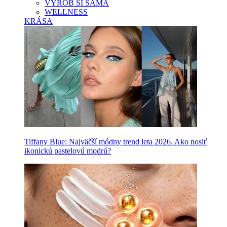
VYROB SI SAMA
WELLNESS
KRÁSA
Tiffany Blue: Najväčší módny trend leta 2026. Ako nosiť
ikonickú pastelovú modrú?