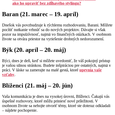
ako ho upraviť bez zdĺhavého stylingu?
Baran (21. marec – 19. apríl)
Dnešok vás povzbudzuje k rýchlemu rozhodovaniu, Barani. Môžete
pocítiť nutkanie vrhnúť sa do nových projektov. Dávajte si však
pozor na impulzívnosť, najmä vo finančných otázkach. V osobnom
živote sa otvára priestor na vyriešenie drobných nedorozumení.
Býk (20. apríl – 20. máj)
Býci, dnes je deň, keď si môžete uvedomiť, že váš pokojný prístup
je vašou silnou stránkou. Budete inšpiráciou pre ostatných, najmä v
práci. V láske sa zamerajte na malé gestá, ktoré
upevnia vaše
vzťahy
.
Blíženci (21. máj – 20. jún)
Vaša komunikácia je dnes na vysokej úrovni, Blíženci. Čakajú vás
úspešné rozhovory, ktoré môžu priniesť nové príležitosti. V
osobnom živote sa nebojte otvoriť témy, ktoré ste doteraz odkladali
– nájdete pochopenie.