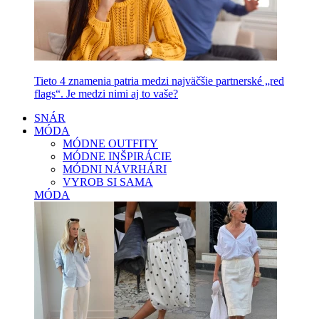
Tieto 4 znamenia patria medzi najväčšie partnerské „red
flags“. Je medzi nimi aj to vaše?
SNÁR
MÓDA
MÓDNE OUTFITY
MÓDNE INŠPIRÁCIE
MÓDNI NÁVRHÁRI
VYROB SI SAMA
MÓDA