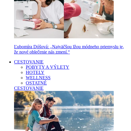
Ľubomíra Dóšová: „Najväčšou lžou módneho priemyslu je,
že nové oblečenie nás zmení.“
CESTOVANIE
POBYTY A VÝLETY
HOTELY
WELLNESS
OSTATNÉ
CESTOVANIE