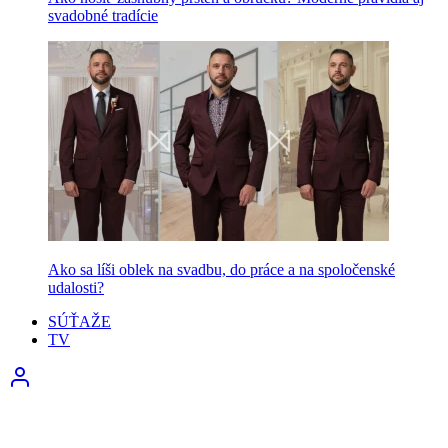
svadobné tradície
Ako sa líši oblek na svadbu, do práce a na spoločenské
udalosti?
SÚŤAŽE
TV