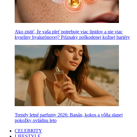
Ako zistiť, že vaša pleť potrebuje viac lipidov a nie viac
kyseliny hyalurónovej? Príznaky poškodenej kožnej bariéry
Trendy letné parfumy 2026: Banán, kokos a vôňa slanej
pokožky ovládnu leto
CELEBRITY
LIFESTYLE