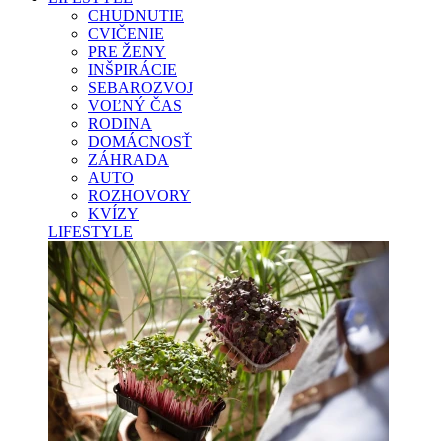
CHUDNUTIE
CVIČENIE
PRE ŽENY
INŠPIRÁCIE
SEBAROZVOJ
VOĽNÝ ČAS
RODINA
DOMÁCNOSŤ
ZÁHRADA
AUTO
ROZHOVORY
KVÍZY
LIFESTYLE