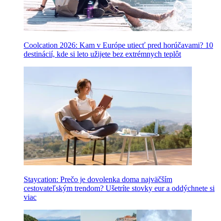
Coolcation 2026: Kam v Európe utiecť pred horúčavami? 10
destinácií, kde si leto užijete bez extrémnych teplôt
Staycation: Prečo je dovolenka doma najväčším
cestovateľským trendom? Ušetríte stovky eur a oddýchnete si
viac