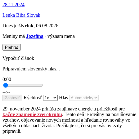
28.11.2024
Lenka Biba Slovak
Dnes je
štvrtok
, 06.08.2026
Meniny má
Jozefína
- význam mena
Prehrať
Vypočuť článok
Pripravujem slovenský hlas...
0:00
--:--
Rýchlosť
Hlas
Zastaviť
29. november 2024 prináša zaujímavé energie a príležitosti pre
každé znamenie zverokruhu
. Tento deň je ideálny na posilňovanie
vzťahov, objavovanie nových možností a hľadanie rovnováhy vo
všetkých oblastiach života. Prečítajte si, čo si pre vás hviezdy
pripravili.