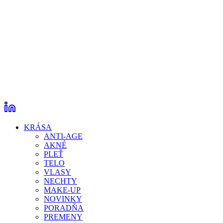
KRÁSA
ANTI-AGE
AKNÉ
PLEŤ
TELO
VLASY
NECHTY
MAKE-UP
NOVINKY
PORADŇA
PREMENY