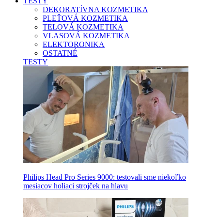
TESTY
DEKORATÍVNA KOZMETIKA
PLEŤOVÁ KOZMETIKA
TELOVÁ KOZMETIKA
VLASOVÁ KOZMETIKA
ELEKTORONIKA
OSTATNÉ
TESTY
Philips Head Pro Series 9000: testovali sme niekoľko
mesiacov holiaci strojček na hlavu