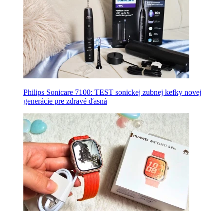
Philips Sonicare 7100: TEST sonickej zubnej kefky novej
generácie pre zdravé ďasná