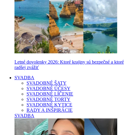
Letné dovolenky 2026: Ktoré krajiny sú bezpečné a ktoré
radšej zvážiť
SVADBA
SVADOBNÉ ŠATY
SVADOBNÉ ÚČESY
SVADOBNÉ LÍČENIE
SVADOBNÉ TORTY
SVADOBNÉ KYTICE
RADY A INŠPIRÁCIE
SVADBA