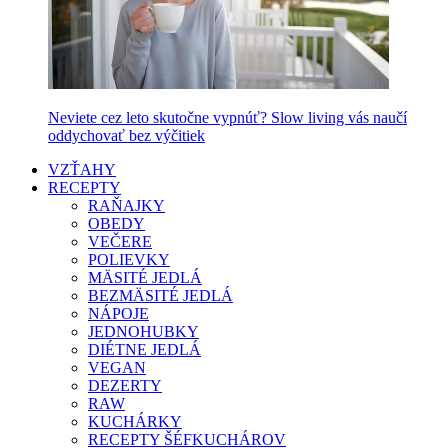
Neviete cez leto skutočne vypnúť? Slow living vás naučí
oddychovať bez výčitiek
VZŤAHY
RECEPTY
RAŇAJKY
OBEDY
VEČERE
POLIEVKY
MÄSITÉ JEDLÁ
BEZMÄSITÉ JEDLÁ
NÁPOJE
JEDNOHUBKY
DIÉTNE JEDLÁ
VEGAN
DEZERTY
RAW
KUCHÁRKY
RECEPTY ŠÉFKUCHÁROV