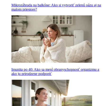
Mikrozáhrada na balkóne: Ako si vytvoriť zelenú oázu aj na
malom priestore?
Imunita po 40: Ako sa mení obranyschopnosť organizmu a
ako ju prirodzene podporiť