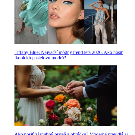
Tiffany Blue: Najväčší módny trend leta 2026. Ako nosiť
ikonickú pastelovú modrú?
Ako nosiť zásnubný prsteň a obrúčku? Moderné pravidlá aj