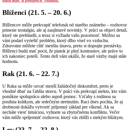
nahradiť a podporiť vitalitu.
Blíženci (21. 5. – 20. 6.)
Blížencov môže prekvapiť telefonát od starého známeho – rozhovor
prinesie nostalgiu, ale aj zaujímavé novinky. V práci sa objaví detail,
ktorý ste prehliadli, a teraz si vyžiada vašu pozornosť. Možno sa
vám podarí vyriešiť problém, ktorý dlho visel vo vzduchu.
Zdravotne môžete cítiť menšiu únavu, preto si doprajte prestávky.
Blíženci budú mať pocit, že piatok je plný kontrastov, ale práve to
ich nakoniec poteší. Tento deň vám ukáže, že staré väzby majú stále
hodnotu.
Rak (21. 6. – 22. 7.)
U Raka sa môže ozvať menší žalúdočný diskomfort, preto je
vhodné dbať na ľahšiu stravu. V práci vás prekvapí niekto, kto vám
ponúkne spoluprácu alebo aspoň pomoc. Vzťahy s rodinou sa
posilnia krátkym, ale srdečným stretnutím. Raci dnes pocítia, že aj
drobnosti dokážu vytvoriť príjemný základ pre víkend. Ak sa
necháte viesť intuíciou, vyhnete sa zbytočnému konfliktu. Večer
vám môže spríjemniť rozhovor, ktorý vás zblíži s niekým blízkym.
Lev (23. 7. – 22. 8.)