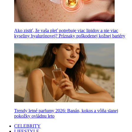
Ako zistiť, že vaša pleť potrebuje viac lipidov a nie viac
kyseliny hyalurónovej? Príznaky poškodenej kožnej bariéry
Trendy letné parfumy 2026: Banán, kokos a vôňa slanej
pokožky ovládnu leto
CELEBRITY
LIFESTYLE