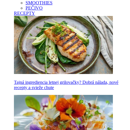
SMOOTHIES
PEČIVO
RECEPTY
Tajná ingrediencia letnej grilovačky? Dobrá nálada, nové
recepty a svieže chute