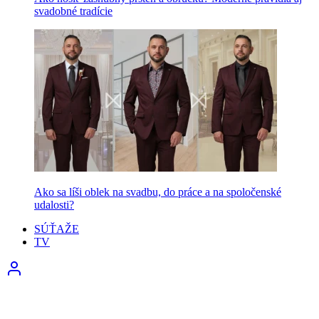
svadobné tradície
Ako sa líši oblek na svadbu, do práce a na spoločenské
udalosti?
SÚŤAŽE
TV