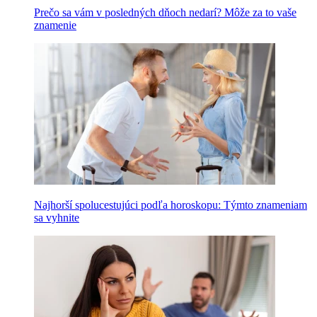
Prečo sa vám v posledných dňoch nedarí? Môže za to vaše
znamenie
Najhorší spolucestujúci podľa horoskopu: Týmto znameniam
sa vyhnite