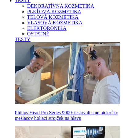
TESTY
DEKORATÍVNA KOZMETIKA
PLEŤOVÁ KOZMETIKA
TELOVÁ KOZMETIKA
VLASOVÁ KOZMETIKA
ELEKTORONIKA
OSTATNÉ
TESTY
Philips Head Pro Series 9000: testovali sme niekoľko
mesiacov holiaci strojček na hlavu