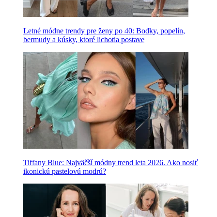
Letné módne trendy pre ženy po 40: Bodky, popelín,
bermudy a kúsky, ktoré lichotia postave
Tiffany Blue: Najväčší módny trend leta 2026. Ako nosiť
ikonickú pastelovú modrú?