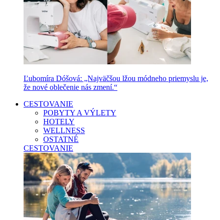
Ľubomíra Dóšová: „Najväčšou lžou módneho priemyslu je,
že nové oblečenie nás zmení.“
CESTOVANIE
POBYTY A VÝLETY
HOTELY
WELLNESS
OSTATNÉ
CESTOVANIE