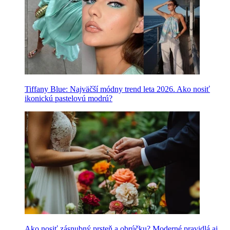
Tiffany Blue: Najväčší módny trend leta 2026. Ako nosiť
ikonickú pastelovú modrú?
Ako nosiť zásnubný prsteň a obrúčku? Moderné pravidlá aj