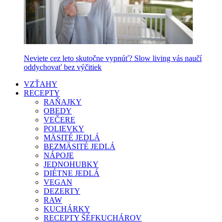
Neviete cez leto skutočne vypnúť? Slow living vás naučí
oddychovať bez výčitiek
VZŤAHY
RECEPTY
RAŇAJKY
OBEDY
VEČERE
POLIEVKY
MÄSITÉ JEDLÁ
BEZMÄSITÉ JEDLÁ
NÁPOJE
JEDNOHUBKY
DIÉTNE JEDLÁ
VEGAN
DEZERTY
RAW
KUCHÁRKY
RECEPTY ŠÉFKUCHÁROV