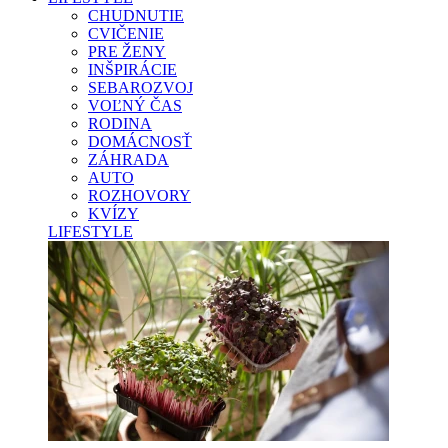
CHUDNUTIE
CVIČENIE
PRE ŽENY
INŠPIRÁCIE
SEBAROZVOJ
VOĽNÝ ČAS
RODINA
DOMÁCNOSŤ
ZÁHRADA
AUTO
ROZHOVORY
KVÍZY
LIFESTYLE