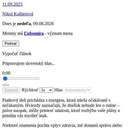
11.09.2025
Nikol Kaštierová
Dnes je
nedeľa
, 09.08.2026
Meniny má
Ľubomíra
- význam mena
Prehrať
Vypočuť článok
Pripravujem slovenský hlas...
0:00
--:--
Rýchlosť
Hlas
Zastaviť
Piatkový deň prichádza s energiou, ktorá mieša očakávané s
nečakaným. Hviezdy naznačujú, že dnešok nebude len o rutine –
práve naopak, môže priniesť udalosti, ktoré rozhýbu vaše plány a
prinútia vás myslieť inak.
Niektoré znamenia pocítia vplyv zdravia, iné dostanú správu alebo