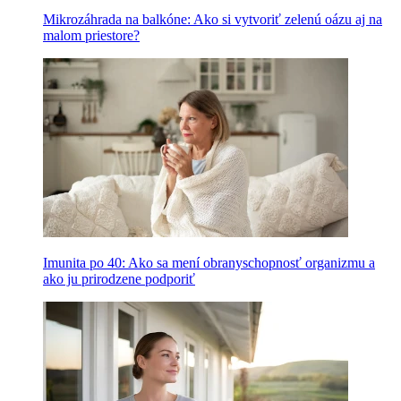
Mikrozáhrada na balkóne: Ako si vytvoriť zelenú oázu aj na
malom priestore?
Imunita po 40: Ako sa mení obranyschopnosť organizmu a
ako ju prirodzene podporiť