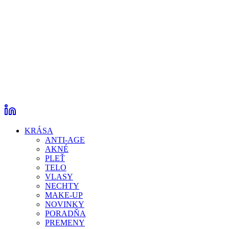
KRÁSA
ANTI-AGE
AKNÉ
PLEŤ
TELO
VLASY
NECHTY
MAKE-UP
NOVINKY
PORADŇA
PREMENY