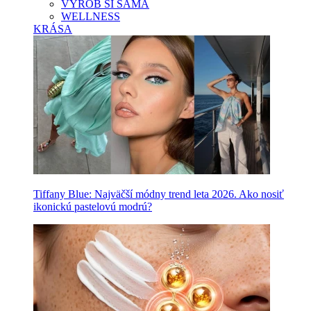
VYROB SI SAMA
WELLNESS
KRÁSA
Tiffany Blue: Najväčší módny trend leta 2026. Ako nosiť
ikonickú pastelovú modrú?