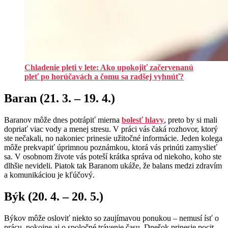
Chladenie pleti v lete: Ako upokojiť začervenanú
pleť po horúčavách a čomu sa radšej vyhnúť?
Baran (21. 3. – 19. 4.)
Baranov môže dnes potrápiť mierna
bolesť hlavy
, preto by si mali
dopriať viac vody a menej stresu. V práci vás čaká rozhovor, ktorý
ste nečakali, no nakoniec prinesie užitočné informácie. Jeden kolega
môže prekvapiť úprimnou poznámkou, ktorá vás prinúti zamyslieť
sa. V osobnom živote vás poteší krátka správa od niekoho, koho ste
dlhšie nevideli. Piatok tak Baranom ukáže, že balans medzi zdravím
a komunikáciou je kľúčový.
Býk (20. 4. – 20. 5.)
Býkov môže osloviť niekto so zaujímavou ponukou – nemusí ísť o
prácu, pokojne aj o spoločné trávenie času. Dnešok prinesie pocit,