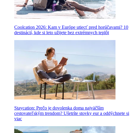
Coolcation 2026: Kam v Európe utiecť pred horúčavami? 10
destinácií, kde si leto užijete bez extrémnych teplôt
Staycation: Prečo je dovolenka doma najväčším
cestovateľským trendom? Ušetríte stovky eur a oddýchnete si
viac