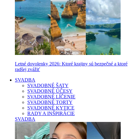
Letné dovolenky 2026: Ktoré krajiny sú bezpečné a ktoré
radšej zvážiť
SVADBA
SVADOBNÉ ŠATY
SVADOBNÉ ÚČESY
SVADOBNÉ LÍČENIE
SVADOBNÉ TORTY
SVADOBNÉ KYTICE
RADY A INŠPIRÁCIE
SVADBA