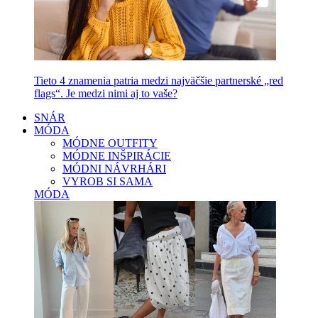
Tieto 4 znamenia patria medzi najväčšie partnerské „red
flags“. Je medzi nimi aj to vaše?
SNÁR
MÓDA
MÓDNE OUTFITY
MÓDNE INŠPIRÁCIE
MÓDNI NÁVRHÁRI
VYROB SI SAMA
MÓDA