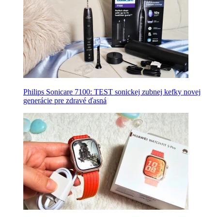
Philips Sonicare 7100: TEST sonickej zubnej kefky novej
generácie pre zdravé ďasná