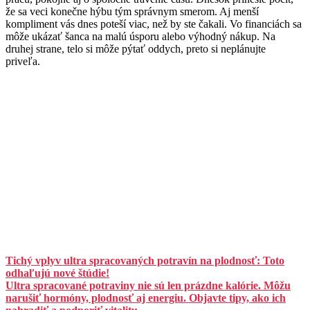
že sa veci konečne hýbu tým správnym smerom. Aj menší
kompliment vás dnes poteší viac, než by ste čakali. Vo financiách sa
môže ukázať šanca na malú úsporu alebo výhodný nákup. Na
druhej strane, telo si môže pýtať oddych, preto si neplánujte
priveľa.
Tichý vplyv ultra spracovaných potravín na plodnosť: Toto
odhaľujú nové štúdie!
Ultra spracované potraviny nie sú len prázdne kalórie. Môžu
narušiť hormóny, plodnosť aj energiu. Objavte tipy, ako ich