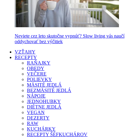
Neviete cez leto skutočne vypnúť? Slow living vás naučí
oddychovať bez výčitiek
VZŤAHY
RECEPTY
RAŇAJKY
OBEDY
VEČERE
POLIEVKY
MÄSITÉ JEDLÁ
BEZMÄSITÉ JEDLÁ
NÁPOJE
JEDNOHUBKY
DIÉTNE JEDLÁ
VEGAN
DEZERTY
RAW
KUCHÁRKY
RECEPTY ŠÉFKUCHÁROV