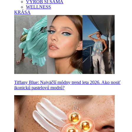
VYROB SI SAMA
WELLNESS
KRÁSA
Tiffany Blue: Najväčší módny trend leta 2026. Ako nosiť
ikonickú pastelovú modrú?