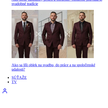
svadobné tradície
Ako sa líši oblek na svadbu, do práce a na spoločenské
udalosti?
SÚŤAŽE
TV