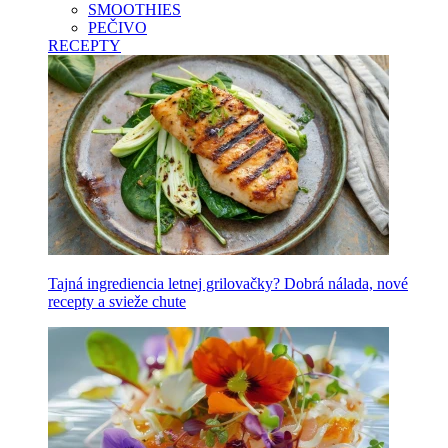
SMOOTHIES
PEČIVO
RECEPTY
Tajná ingrediencia letnej grilovačky? Dobrá nálada, nové
recepty a svieže chute