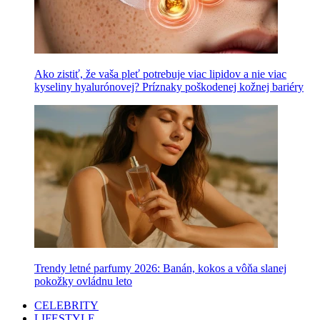
Ako zistiť, že vaša pleť potrebuje viac lipidov a nie viac
kyseliny hyalurónovej? Príznaky poškodenej kožnej bariéry
Trendy letné parfumy 2026: Banán, kokos a vôňa slanej
pokožky ovládnu leto
CELEBRITY
LIFESTYLE