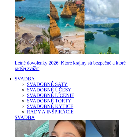
Letné dovolenky 2026: Ktoré krajiny sú bezpečné a ktoré
radšej zvážiť
SVADBA
SVADOBNÉ ŠATY
SVADOBNÉ ÚČESY
SVADOBNÉ LÍČENIE
SVADOBNÉ TORTY
SVADOBNÉ KYTICE
RADY A INŠPIRÁCIE
SVADBA