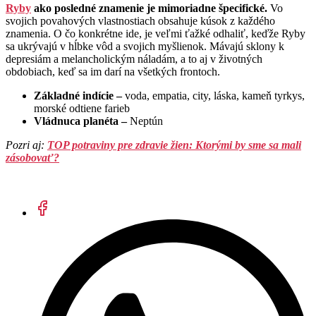
Ryby
ako posledné znamenie je mimoriadne špecifické.
Vo
svojich povahových vlastnostiach obsahuje kúsok z každého
znamenia. O čo konkrétne ide, je veľmi ťažké odhaliť, keďže Ryby
sa ukrývajú v hĺbke vôd a svojich myšlienok. Mávajú sklony k
depresiám a melancholickým náladám, a to aj v životných
obdobiach, keď sa im darí na všetkých frontoch.
Základné indície –
voda, empatia, city, láska, kameň tyrkys,
morské odtiene farieb
Vládnuca planéta –
Neptún
Pozri aj:
TOP potraviny pre zdravie žien: Ktorými by sme sa mali
zásobovať?