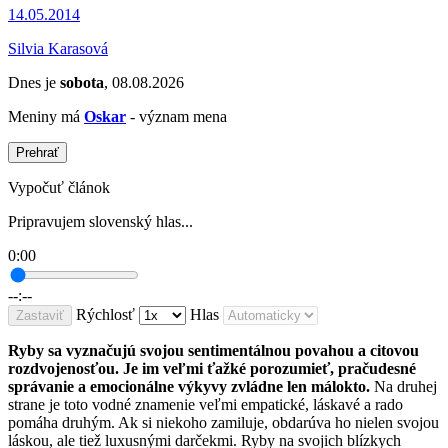
14.05.2014
Silvia Karasová
Dnes je
sobota
, 08.08.2026
Meniny má
Oskar
- význam mena
Prehrať
Vypočuť článok
Pripravujem slovenský hlas...
0:00
--:--
Rýchlosť
Hlas
Zastaviť
Ryby sa vyznačujú svojou sentimentálnou povahou a citovou
rozdvojenosťou. Je im veľmi ťažké porozumieť, pračudesné
správanie a emocionálne výkyvy zvládne len málokto.
Na druhej
strane je toto vodné znamenie veľmi empatické, láskavé a rado
pomáha druhým. Ak si niekoho zamiluje, obdarúva ho nielen svojou
láskou, ale tiež luxusnými darčekmi. Ryby na svojich blízkych