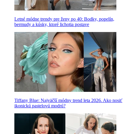
Letné módne trendy pre ženy po 40: Bodky, popelín,
bermudy a kúsky, ktoré lichotia postave
Tiffany Blue: Najväčší módny trend leta 2026. Ako nosiť
ikonickú pastelovú modrú?