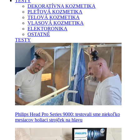
TESTY
DEKORATÍVNA KOZMETIKA
PLEŤOVÁ KOZMETIKA
TELOVÁ KOZMETIKA
VLASOVÁ KOZMETIKA
ELEKTORONIKA
OSTATNÉ
TESTY
Philips Head Pro Series 9000: testovali sme niekoľko
mesiacov holiaci strojček na hlavu