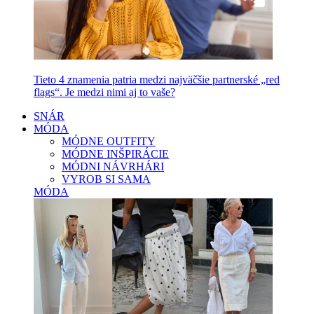
Tieto 4 znamenia patria medzi najväčšie partnerské „red
flags“. Je medzi nimi aj to vaše?
SNÁR
MÓDA
MÓDNE OUTFITY
MÓDNE INŠPIRÁCIE
MÓDNI NÁVRHÁRI
VYROB SI SAMA
MÓDA