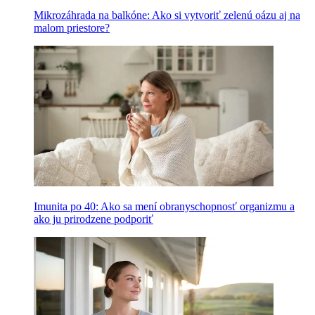
Mikrozáhrada na balkóne: Ako si vytvoriť zelenú oázu aj na
malom priestore?
Imunita po 40: Ako sa mení obranyschopnosť organizmu a
ako ju prirodzene podporiť