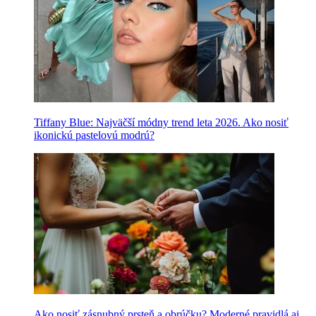
Tiffany Blue: Najväčší módny trend leta 2026. Ako nosiť
ikonickú pastelovú modrú?
Ako nosiť zásnubný prsteň a obrúčku? Moderné pravidlá aj