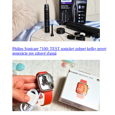
Philips Sonicare 7100: TEST sonickej zubnej kefky novej
generácie pre zdravé ďasná