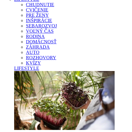
CHUDNUTIE
CVIČENIE
PRE ŽENY
INŠPIRÁCIE
SEBAROZVOJ
VOĽNÝ ČAS
RODINA
DOMÁCNOSŤ
ZÁHRADA
AUTO
ROZHOVORY
KVÍZY
LIFESTYLE