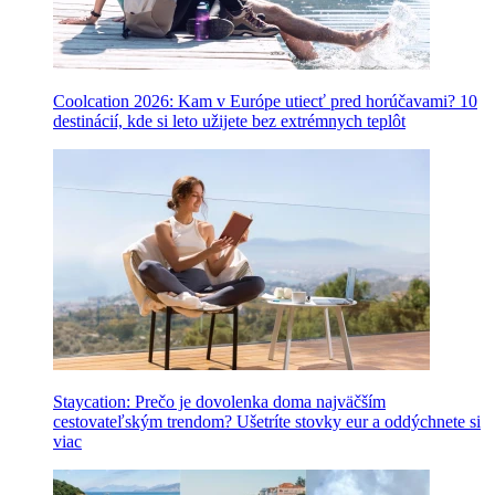
Coolcation 2026: Kam v Európe utiecť pred horúčavami? 10
destinácií, kde si leto užijete bez extrémnych teplôt
Staycation: Prečo je dovolenka doma najväčším
cestovateľským trendom? Ušetríte stovky eur a oddýchnete si
viac