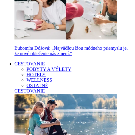
Ľubomíra Dóšová: „Najväčšou lžou módneho priemyslu je,
že nové oblečenie nás zmení.“
CESTOVANIE
POBYTY A VÝLETY
HOTELY
WELLNESS
OSTATNÉ
CESTOVANIE