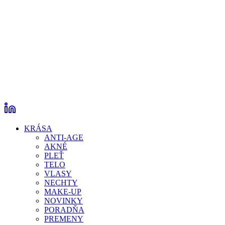
KRÁSA
ANTI-AGE
AKNÉ
PLEŤ
TELO
VLASY
NECHTY
MAKE-UP
NOVINKY
PORADŇA
PREMENY