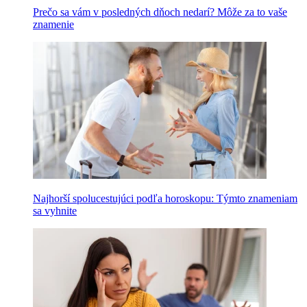
Prečo sa vám v posledných dňoch nedarí? Môže za to vaše
znamenie
Najhorší spolucestujúci podľa horoskopu: Týmto znameniam
sa vyhnite