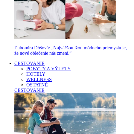
Ľubomíra Dóšová: „Najväčšou lžou módneho priemyslu je,
že nové oblečenie nás zmení.“
CESTOVANIE
POBYTY A VÝLETY
HOTELY
WELLNESS
OSTATNÉ
CESTOVANIE