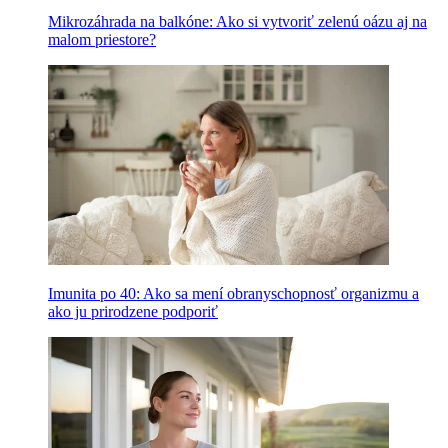
Mikrozáhrada na balkóne: Ako si vytvoriť zelenú oázu aj na
malom priestore?
Imunita po 40: Ako sa mení obranyschopnosť organizmu a
ako ju prirodzene podporiť