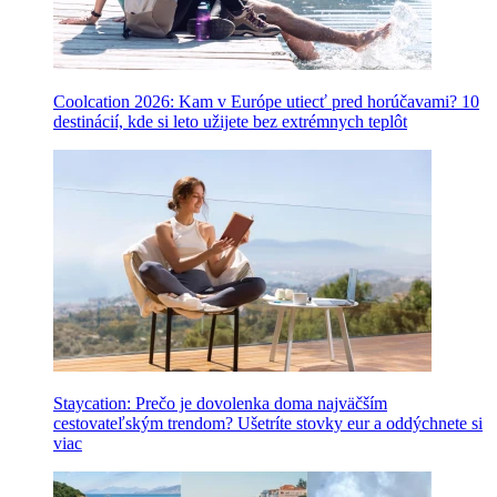
Coolcation 2026: Kam v Európe utiecť pred horúčavami? 10
destinácií, kde si leto užijete bez extrémnych teplôt
Staycation: Prečo je dovolenka doma najväčším
cestovateľským trendom? Ušetríte stovky eur a oddýchnete si
viac