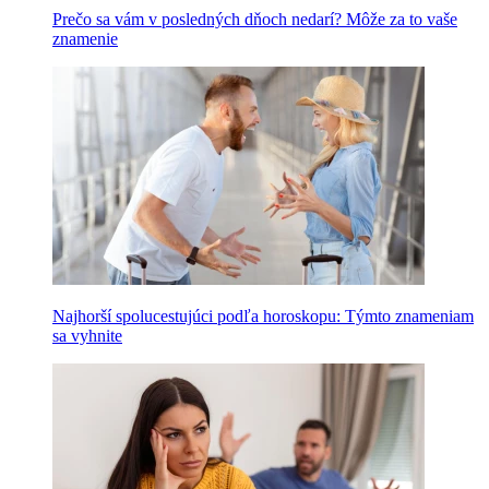
Prečo sa vám v posledných dňoch nedarí? Môže za to vaše
znamenie
Najhorší spolucestujúci podľa horoskopu: Týmto znameniam
sa vyhnite