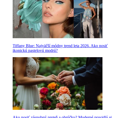
Tiffany Blue: Najväčší módny trend leta 2026. Ako nosiť
ikonickú pastelovú modrú?
Ako nosiť zásnubný prsteň a obrúčku? Moderné pravidlá aj