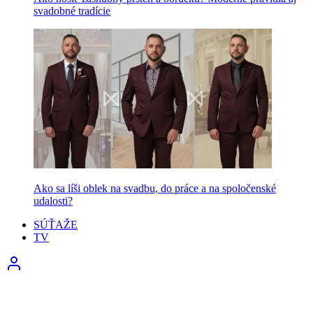
svadobné tradície
Ako sa líši oblek na svadbu, do práce a na spoločenské
udalosti?
SÚŤAŽE
TV