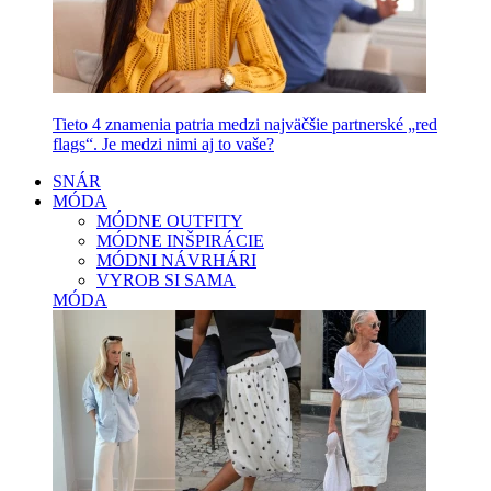
Tieto 4 znamenia patria medzi najväčšie partnerské „red
flags“. Je medzi nimi aj to vaše?
SNÁR
MÓDA
MÓDNE OUTFITY
MÓDNE INŠPIRÁCIE
MÓDNI NÁVRHÁRI
VYROB SI SAMA
MÓDA