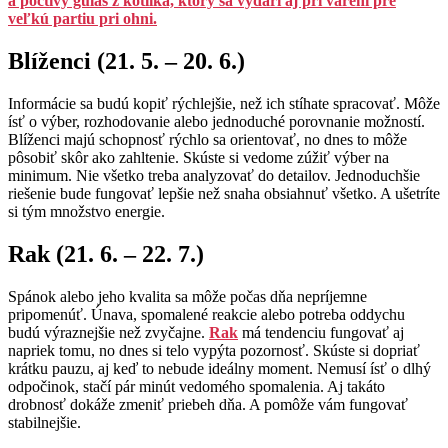
a poctivý guláš z kotlíka, ktorý sa vydarí aj pri varení pre
veľkú partiu pri ohni.
Blíženci (21. 5. – 20. 6.)
Informácie sa budú kopiť rýchlejšie, než ich stíhate spracovať. Môže
ísť o výber, rozhodovanie alebo jednoduché porovnanie možností.
Blíženci majú schopnosť rýchlo sa orientovať, no dnes to môže
pôsobiť skôr ako zahltenie. Skúste si vedome zúžiť výber na
minimum. Nie všetko treba analyzovať do detailov. Jednoduchšie
riešenie bude fungovať lepšie než snaha obsiahnuť všetko. A ušetríte
si tým množstvo energie.
Rak (21. 6. – 22. 7.)
Spánok alebo jeho kvalita sa môže počas dňa nepríjemne
pripomenúť. Únava, spomalené reakcie alebo potreba oddychu
budú výraznejšie než zvyčajne.
Rak
má tendenciu fungovať aj
napriek tomu, no dnes si telo vypýta pozornosť. Skúste si dopriať
krátku pauzu, aj keď to nebude ideálny moment. Nemusí ísť o dlhý
odpočinok, stačí pár minút vedomého spomalenia. Aj takáto
drobnosť dokáže zmeniť priebeh dňa. A pomôže vám fungovať
stabilnejšie.