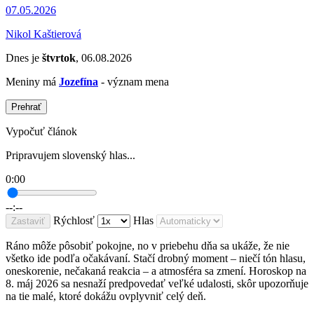
07.05.2026
Nikol Kaštierová
Dnes je
štvrtok
, 06.08.2026
Meniny má
Jozefína
- význam mena
Prehrať
Vypočuť článok
Pripravujem slovenský hlas...
0:00
--:--
Rýchlosť
Hlas
Zastaviť
Ráno môže pôsobiť pokojne, no v priebehu dňa sa ukáže, že nie
všetko ide podľa očakávaní. Stačí drobný moment – niečí tón hlasu,
oneskorenie, nečakaná reakcia – a atmosféra sa zmení. Horoskop na
8. máj 2026 sa nesnaží predpovedať veľké udalosti, skôr upozorňuje
na tie malé, ktoré dokážu ovplyvniť celý deň.