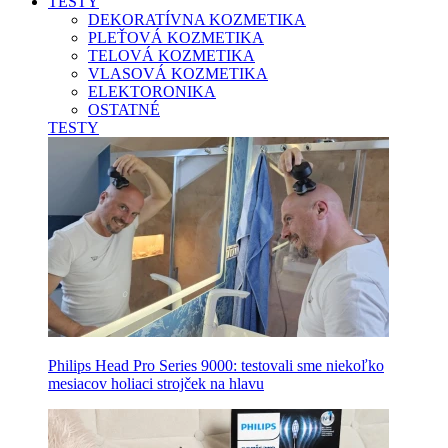
TESTY
DEKORATÍVNA KOZMETIKA
PLEŤOVÁ KOZMETIKA
TELOVÁ KOZMETIKA
VLASOVÁ KOZMETIKA
ELEKTORONIKA
OSTATNÉ
TESTY
Philips Head Pro Series 9000: testovali sme niekoľko
mesiacov holiaci strojček na hlavu