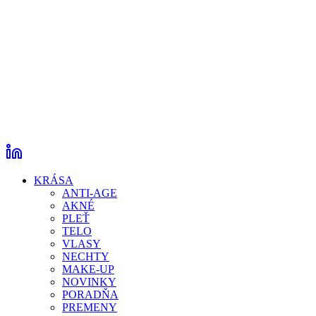
KRÁSA
ANTI-AGE
AKNÉ
PLEŤ
TELO
VLASY
NECHTY
MAKE-UP
NOVINKY
PORADŇA
PREMENY