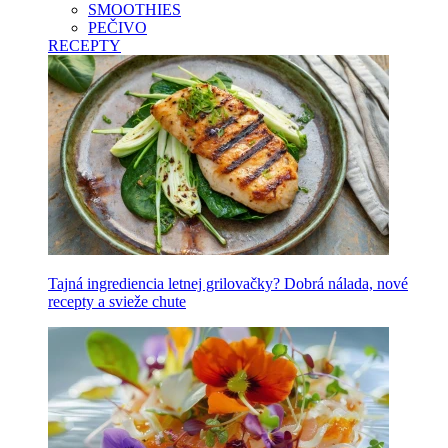
SMOOTHIES
PEČIVO
RECEPTY
Tajná ingrediencia letnej grilovačky? Dobrá nálada, nové
recepty a svieže chute