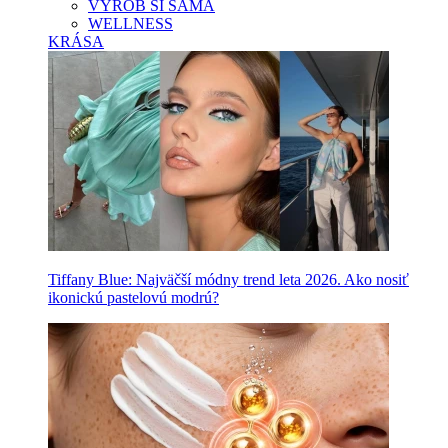
VYROB SI SAMA
WELLNESS
KRÁSA
Tiffany Blue: Najväčší módny trend leta 2026. Ako nosiť
ikonickú pastelovú modrú?