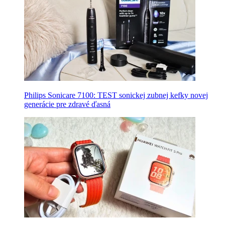
Philips Sonicare 7100: TEST sonickej zubnej kefky novej
generácie pre zdravé ďasná