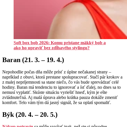
Soft box bob 2026: Komu pristane mäkký bob a
ako ho upraviť bez zdĺhavého stylingu?
Baran (21. 3. – 19. 4.)
Nepohodlie počas dňa môže prísť z úplne nečakanej strany –
napríklad z obuvi, ktorá prestane spolupracovať. Stačí pár krokov a
z malej nepríjemnosti sa stane niečo, čo vás bude sprevádzať celé
hodiny. Baran má tendenciu to ignorovať a ísť ďalej, no dnes sa to
nemusí vyplatiť. Skúste situáciu vyriešiť hneď, kým je ešte
zvládnuteľná. Aj malá úprava alebo krátka pauza dokáže zmeniť
komfort. Telo vám tým dá jasný signál, že sa oplatí spomaliť.
Býk (20. 4. – 20. 5.)
Nákup potravín
sa môže vyvíjať inak, než ste si pôvodne