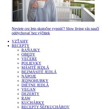
Neviete cez leto skutočne vypnúť? Slow living vás naučí
oddychovať bez výčitiek
VZŤAHY
RECEPTY
RAŇAJKY
OBEDY
VEČERE
POLIEVKY
MÄSITÉ JEDLÁ
BEZMÄSITÉ JEDLÁ
NÁPOJE
JEDNOHUBKY
DIÉTNE JEDLÁ
VEGAN
DEZERTY
RAW
KUCHÁRKY
RECEPTY ŠÉFKUCHÁROV