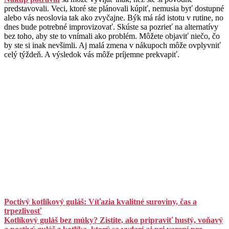
predstavovali. Veci, ktoré ste plánovali kúpiť, nemusia byť dostupné
alebo vás neoslovia tak ako zvyčajne. Býk má rád istotu v rutine, no
dnes bude potrebné improvizovať. Skúste sa pozrieť na alternatívy
bez toho, aby ste to vnímali ako problém. Môžete objaviť niečo, čo
by ste si inak nevšimli. Aj malá zmena v nákupoch môže ovplyvniť
celý týždeň. A výsledok vás môže príjemne prekvapiť.
Poctivý kotlíkový guláš: Víťazia kvalitné suroviny, čas a
trpezlivosť
Kotlíkový guláš bez múky? Zistite, ako pripraviť hustý, voňavý