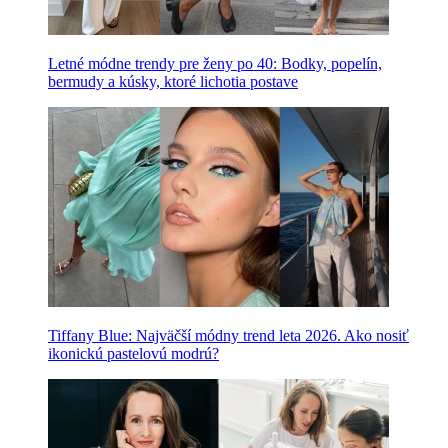
Letné módne trendy pre ženy po 40: Bodky, popelín,
bermudy a kúsky, ktoré lichotia postave
Tiffany Blue: Najväčší módny trend leta 2026. Ako nosiť
ikonickú pastelovú modrú?