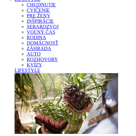
CHUDNUTIE
CVIČENIE
PRE ŽENY
INŠPIRÁCIE
SEBAROZVOJ
VOĽNÝ ČAS
RODINA
DOMÁCNOSŤ
ZÁHRADA
AUTO
ROZHOVORY
KVÍZY
LIFESTYLE