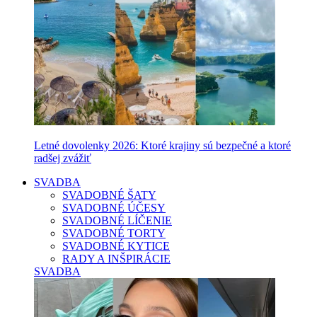
Letné dovolenky 2026: Ktoré krajiny sú bezpečné a ktoré
radšej zvážiť
SVADBA
SVADOBNÉ ŠATY
SVADOBNÉ ÚČESY
SVADOBNÉ LÍČENIE
SVADOBNÉ TORTY
SVADOBNÉ KYTICE
RADY A INŠPIRÁCIE
SVADBA