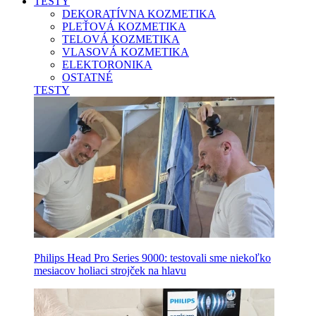
TESTY
DEKORATÍVNA KOZMETIKA
PLEŤOVÁ KOZMETIKA
TELOVÁ KOZMETIKA
VLASOVÁ KOZMETIKA
ELEKTORONIKA
OSTATNÉ
TESTY
Philips Head Pro Series 9000: testovali sme niekoľko
mesiacov holiaci strojček na hlavu