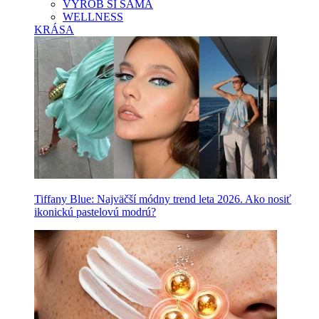
VYROB SI SAMA
WELLNESS
KRÁSA
Tiffany Blue: Najväčší módny trend leta 2026. Ako nosiť
ikonickú pastelovú modrú?