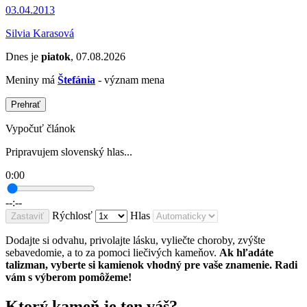
03.04.2013
Silvia Karasová
Dnes je
piatok
, 07.08.2026
Meniny má
Štefánia
- význam mena
Prehrať
Vypočuť článok
Pripravujem slovenský hlas...
0:00
--:--
Rýchlosť
Hlas
Zastaviť
Dodajte si odvahu, privolajte lásku, vyliečte choroby, zvýšte
sebavedomie, a to za pomoci liečivých kameňov.
Ak hľadáte
talizman, vyberte si kamienok vhodný pre vaše znamenie. Radi
vám s výberom pomôžeme!
Ktorý kameň je ten váš?