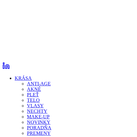
KRÁSA
ANTI-AGE
AKNÉ
PLEŤ
TELO
VLASY
NECHTY
MAKE-UP
NOVINKY
PORADŇA
PREMENY