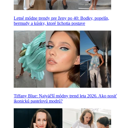
Letné módne trendy pre ženy po 40: Bodky, popelín,
bermudy a kúsky, ktoré lichotia postave
Tiffany Blue: Najväčší módny trend leta 2026. Ako nosiť
ikonickú pastelovú modrú?