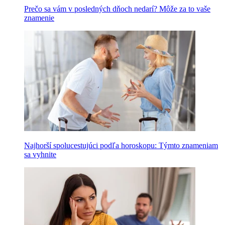
Prečo sa vám v posledných dňoch nedarí? Môže za to vaše
znamenie
Najhorší spolucestujúci podľa horoskopu: Týmto znameniam
sa vyhnite