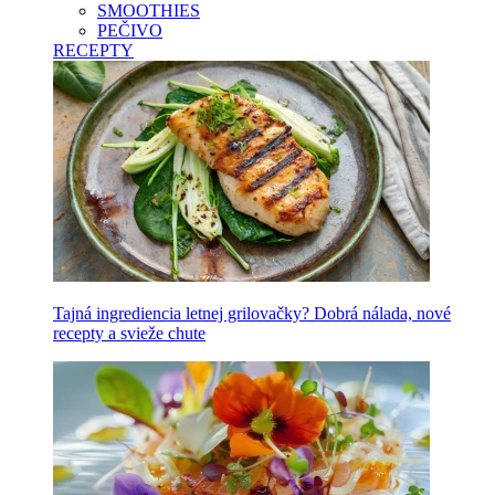
SMOOTHIES
PEČIVO
RECEPTY
Tajná ingrediencia letnej grilovačky? Dobrá nálada, nové
recepty a svieže chute