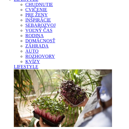
CHUDNUTIE
CVIČENIE
PRE ŽENY
INŠPIRÁCIE
SEBAROZVOJ
VOĽNÝ ČAS
RODINA
DOMÁCNOSŤ
ZÁHRADA
AUTO
ROZHOVORY
KVÍZY
LIFESTYLE