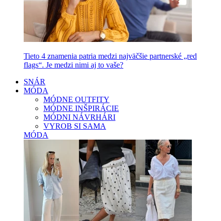
Tieto 4 znamenia patria medzi najväčšie partnerské „red
flags“. Je medzi nimi aj to vaše?
SNÁR
MÓDA
MÓDNE OUTFITY
MÓDNE INŠPIRÁCIE
MÓDNI NÁVRHÁRI
VYROB SI SAMA
MÓDA