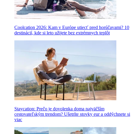
Coolcation 2026: Kam v Európe utiecť pred horúčavami? 10
destinácií, kde si leto užijete bez extrémnych teplôt
Staycation: Prečo je dovolenka doma najväčším
cestovateľským trendom? Ušetríte stovky eur a oddýchnete si
viac