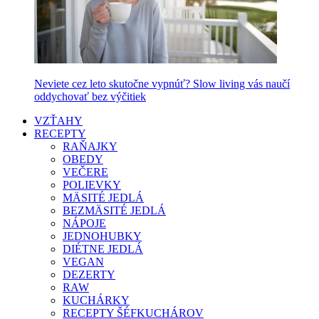
Neviete cez leto skutočne vypnúť? Slow living vás naučí
oddychovať bez výčitiek
VZŤAHY
RECEPTY
RAŇAJKY
OBEDY
VEČERE
POLIEVKY
MÄSITÉ JEDLÁ
BEZMÄSITÉ JEDLÁ
NÁPOJE
JEDNOHUBKY
DIÉTNE JEDLÁ
VEGAN
DEZERTY
RAW
KUCHÁRKY
RECEPTY ŠÉFKUCHÁROV