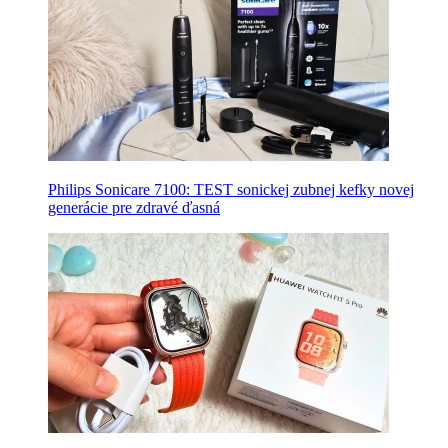
Philips Sonicare 7100: TEST sonickej zubnej kefky novej
generácie pre zdravé ďasná