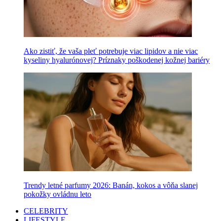
Ako zistiť, že vaša pleť potrebuje viac lipidov a nie viac
kyseliny hyalurónovej? Príznaky poškodenej kožnej bariéry
Trendy letné parfumy 2026: Banán, kokos a vôňa slanej
pokožky ovládnu leto
CELEBRITY
LIFESTYLE