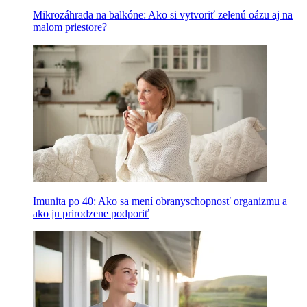
Mikrozáhrada na balkóne: Ako si vytvoriť zelenú oázu aj na
malom priestore?
Imunita po 40: Ako sa mení obranyschopnosť organizmu a
ako ju prirodzene podporiť