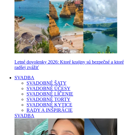
Letné dovolenky 2026: Ktoré krajiny sú bezpečné a ktoré
radšej zvážiť
SVADBA
SVADOBNÉ ŠATY
SVADOBNÉ ÚČESY
SVADOBNÉ LÍČENIE
SVADOBNÉ TORTY
SVADOBNÉ KYTICE
RADY A INŠPIRÁCIE
SVADBA