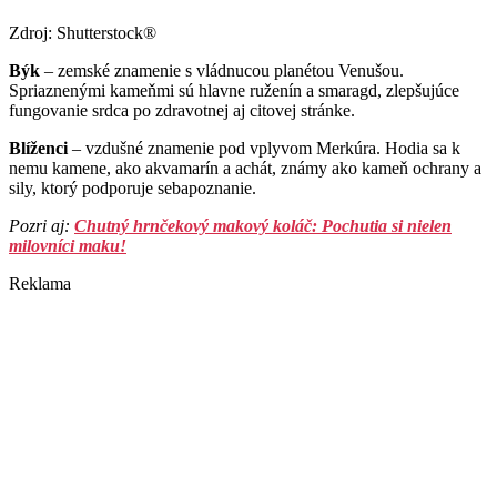
Zdroj: Shutterstock®
Býk
– zemské znamenie s vládnucou planétou Venušou.
Spriaznenými kameňmi sú hlavne ruženín a smaragd, zlepšujúce
fungovanie srdca po zdravotnej aj citovej stránke.
Blíženci
– vzdušné znamenie pod vplyvom Merkúra. Hodia sa k
nemu kamene, ako akvamarín a achát, známy ako kameň ochrany a
sily, ktorý podporuje sebapoznanie.
Pozri aj:
Chutný hrnčekový makový koláč: Pochutia si nielen
milovníci maku!
Reklama