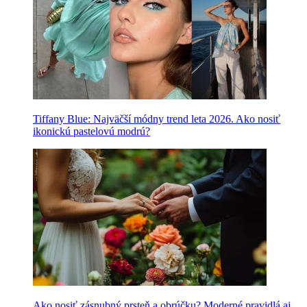
Tiffany Blue: Najväčší módny trend leta 2026. Ako nosiť
ikonickú pastelovú modrú?
Ako nosiť zásnubný prsteň a obrúčku? Moderné pravidlá aj