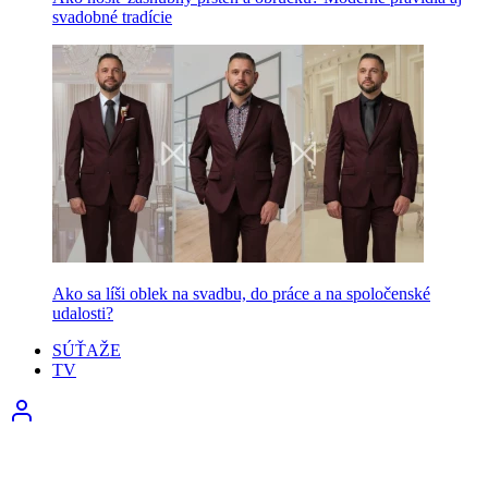
svadobné tradície
Ako sa líši oblek na svadbu, do práce a na spoločenské
udalosti?
SÚŤAŽE
TV