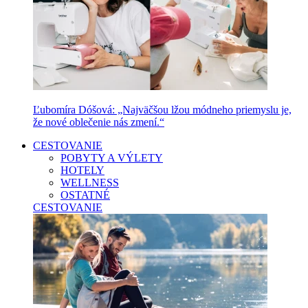
Ľubomíra Dóšová: „Najväčšou lžou módneho priemyslu je,
že nové oblečenie nás zmení.“
CESTOVANIE
POBYTY A VÝLETY
HOTELY
WELLNESS
OSTATNÉ
CESTOVANIE