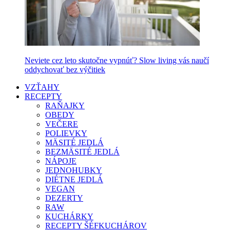
Neviete cez leto skutočne vypnúť? Slow living vás naučí
oddychovať bez výčitiek
VZŤAHY
RECEPTY
RAŇAJKY
OBEDY
VEČERE
POLIEVKY
MÄSITÉ JEDLÁ
BEZMÄSITÉ JEDLÁ
NÁPOJE
JEDNOHUBKY
DIÉTNE JEDLÁ
VEGAN
DEZERTY
RAW
KUCHÁRKY
RECEPTY ŠÉFKUCHÁROV