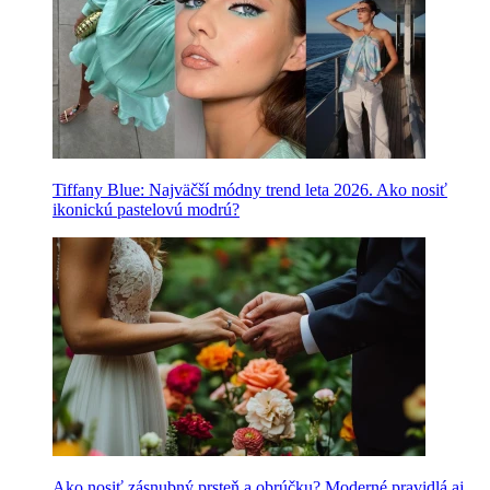
Tiffany Blue: Najväčší módny trend leta 2026. Ako nosiť
ikonickú pastelovú modrú?
Ako nosiť zásnubný prsteň a obrúčku? Moderné pravidlá aj