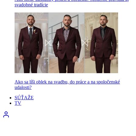
svadobné tradície
Ako sa líši oblek na svadbu, do práce a na spoločenské
udalosti?
SÚŤAŽE
TV