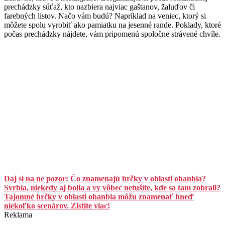
prechádzky súťaž, kto nazbiera najviac gaštanov, žaluďov či
farebných listov. Načo vám budú? Napríklad na veniec, ktorý si
môžete spolu vyrobiť ako pamiatku na jesenné rande. Poklady, ktoré
počas prechádzky nájdete, vám pripomenú spoločne strávené chvíle.
Daj si na ne pozor: Čo znamenajú hrčky v oblasti ohanbia?
Svrbia, niekedy aj bolia a vy vôbec netušíte, kde sa tam zobrali?
Tajomné hrčky v oblasti ohanbia môžu znamenať hneď
niekoľko scenárov. Zistite viac!
Reklama