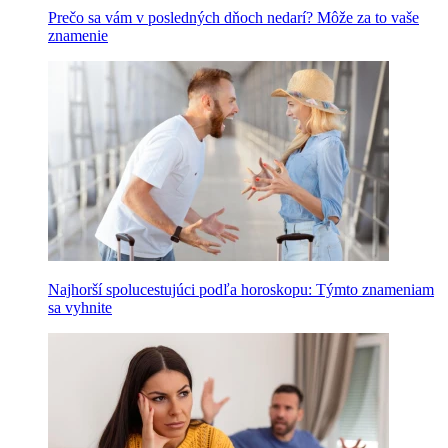
Prečo sa vám v posledných dňoch nedarí? Môže za to vaše
znamenie
Najhorší spolucestujúci podľa horoskopu: Týmto znameniam
sa vyhnite