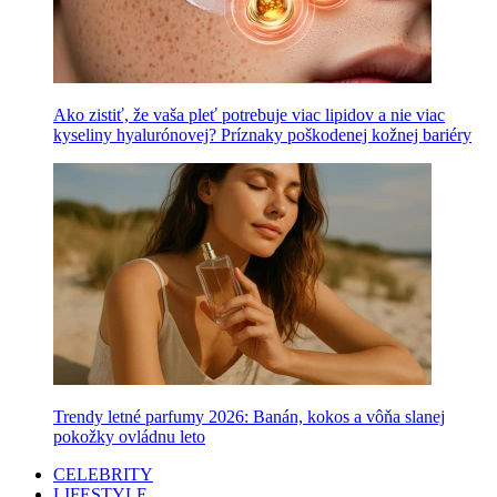
Ako zistiť, že vaša pleť potrebuje viac lipidov a nie viac
kyseliny hyalurónovej? Príznaky poškodenej kožnej bariéry
Trendy letné parfumy 2026: Banán, kokos a vôňa slanej
pokožky ovládnu leto
CELEBRITY
LIFESTYLE