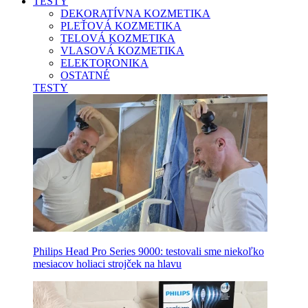
TESTY
DEKORATÍVNA KOZMETIKA
PLEŤOVÁ KOZMETIKA
TELOVÁ KOZMETIKA
VLASOVÁ KOZMETIKA
ELEKTORONIKA
OSTATNÉ
TESTY
Philips Head Pro Series 9000: testovali sme niekoľko
mesiacov holiaci strojček na hlavu