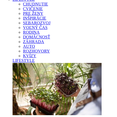
CHUDNUTIE
CVIČENIE
PRE ŽENY
INŠPIRÁCIE
SEBAROZVOJ
VOĽNÝ ČAS
RODINA
DOMÁCNOSŤ
ZÁHRADA
AUTO
ROZHOVORY
KVÍZY
LIFESTYLE