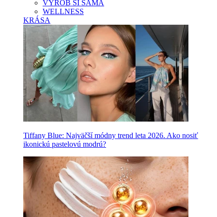
VYROB SI SAMA
WELLNESS
KRÁSA
Tiffany Blue: Najväčší módny trend leta 2026. Ako nosiť
ikonickú pastelovú modrú?