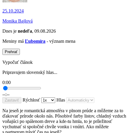
25.10.2024
Monika Bajlová
Dnes je
nedeľa
, 09.08.2026
Meniny má
Ľubomíra
- význam mena
Prehrať
Vypočuť článok
Pripravujem slovenský hlas...
0:00
--:--
Rýchlosť
Hlas
Zastaviť
Na jeseň je romantická atmosféra v plnom prúde a môžeme za to
ďakovať prírode okolo nás. Pôsobivé farby listov, chladný vzduch
voňajúci po spálenom dreve a kde-tu hmla, to je príležitosť
vychutnať si spoločné chvíle vonku i vnútri. Ako môžete
s partnerom tráviť čas na jeseň?