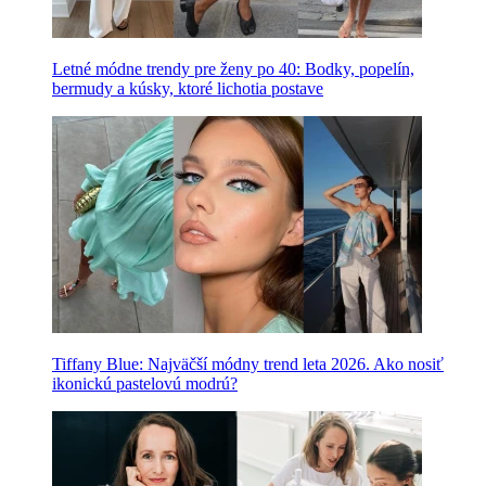
Letné módne trendy pre ženy po 40: Bodky, popelín,
bermudy a kúsky, ktoré lichotia postave
Tiffany Blue: Najväčší módny trend leta 2026. Ako nosiť
ikonickú pastelovú modrú?