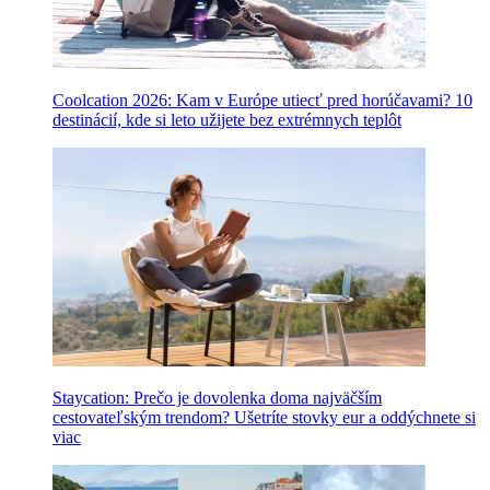
Coolcation 2026: Kam v Európe utiecť pred horúčavami? 10
destinácií, kde si leto užijete bez extrémnych teplôt
Staycation: Prečo je dovolenka doma najväčším
cestovateľským trendom? Ušetríte stovky eur a oddýchnete si
viac