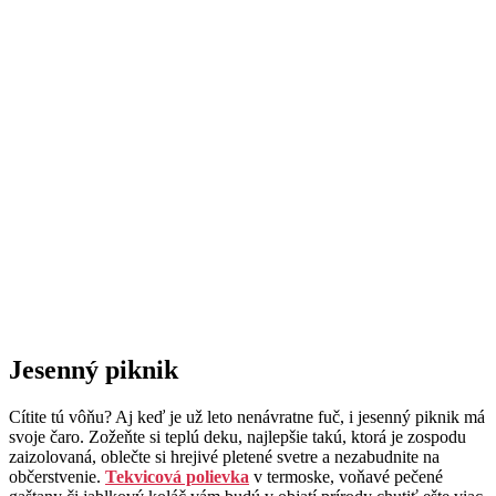
Jesenný piknik
Cítite tú vôňu? Aj keď je už leto nenávratne fuč, i jesenný piknik má
svoje čaro. Zožeňte si teplú deku, najlepšie takú, ktorá je zospodu
zaizolovaná, oblečte si hrejivé pletené svetre a nezabudnite na
občerstvenie.
Tekvicová polievka
v termoske, voňavé pečené