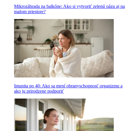
Mikrozáhrada na balkóne: Ako si vytvoriť zelenú oázu aj na
malom priestore?
Imunita po 40: Ako sa mení obranyschopnosť organizmu a
ako ju prirodzene podporiť