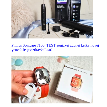
Philips Sonicare 7100: TEST sonickej zubnej kefky novej
generácie pre zdravé ďasná