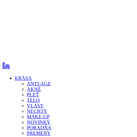
KRÁSA
ANTI-AGE
AKNÉ
PLEŤ
TELO
VLASY
NECHTY
MAKE-UP
NOVINKY
PORADŇA
PREMENY