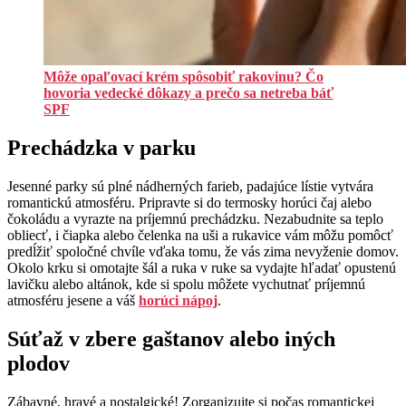
Môže opaľovací krém spôsobiť rakovinu? Čo
hovoria vedecké dôkazy a prečo sa netreba báť
SPF
Prechádzka v parku
Jesenné parky sú plné nádherných farieb, padajúce lístie vytvára
romantickú atmosféru. Pripravte si do termosky horúci čaj alebo
čokoládu a vyrazte na príjemnú prechádzku. Nezabudnite sa teplo
obliecť, i čiapka alebo čelenka na uši a rukavice vám môžu pomôcť
predĺžiť spoločné chvíle vďaka tomu, že vás zima nevyženie domov.
Okolo krku si omotajte šál a ruka v ruke sa vydajte hľadať opustenú
lavičku alebo altánok, kde si spolu môžete vychutnať príjemnú
atmosféru jesene a váš
horúci nápoj
.
Súťaž v zbere gaštanov alebo iných
plodov
Zábavné, hravé a nostalgické! Zorganizujte si počas romantickej