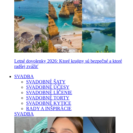
Letné dovolenky 2026: Ktoré krajiny sú bezpečné a ktoré
radšej zvážiť
SVADBA
SVADOBNÉ ŠATY
SVADOBNÉ ÚČESY
SVADOBNÉ LÍČENIE
SVADOBNÉ TORTY
SVADOBNÉ KYTICE
RADY A INŠPIRÁCIE
SVADBA