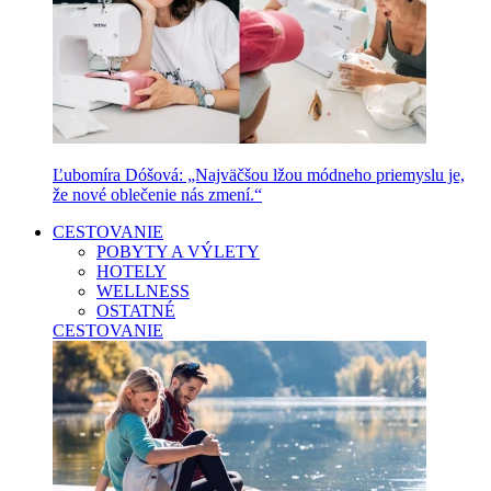
Ľubomíra Dóšová: „Najväčšou lžou módneho priemyslu je,
že nové oblečenie nás zmení.“
CESTOVANIE
POBYTY A VÝLETY
HOTELY
WELLNESS
OSTATNÉ
CESTOVANIE