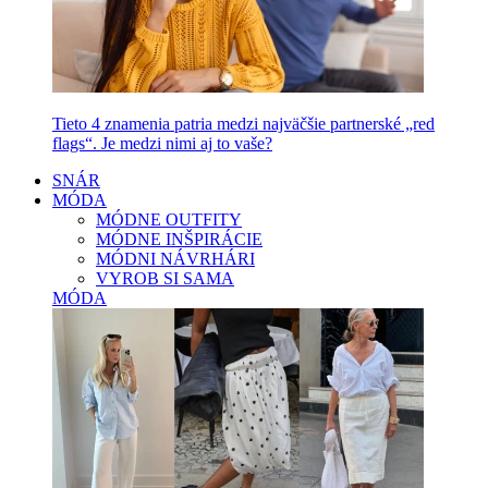
Tieto 4 znamenia patria medzi najväčšie partnerské „red
flags“. Je medzi nimi aj to vaše?
SNÁR
MÓDA
MÓDNE OUTFITY
MÓDNE INŠPIRÁCIE
MÓDNI NÁVRHÁRI
VYROB SI SAMA
MÓDA