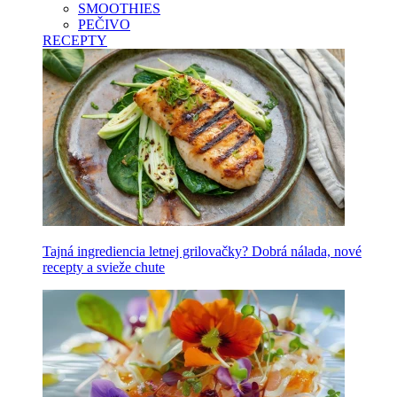
SMOOTHIES
PEČIVO
RECEPTY
Tajná ingrediencia letnej grilovačky? Dobrá nálada, nové
recepty a svieže chute