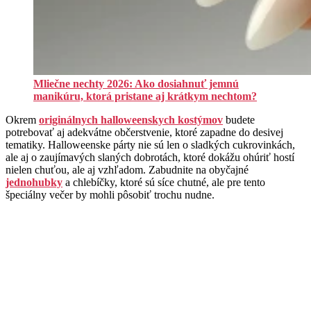
Mliečne nechty 2026: Ako dosiahnuť jemnú
manikúru, ktorá pristane aj krátkym nechtom?
Okrem
originálnych halloweenskych kostýmov
budete
potrebovať aj adekvátne občerstvenie, ktoré zapadne do desivej
tematiky. Halloweenske párty nie sú len o sladkých cukrovinkách,
ale aj o zaujímavých slaných dobrotách, ktoré dokážu ohúriť hostí
nielen chuťou, ale aj vzhľadom. Zabudnite na obyčajné
jednohubky
a chlebíčky, ktoré sú síce chutné, ale pre tento
špeciálny večer by mohli pôsobiť trochu nudne.