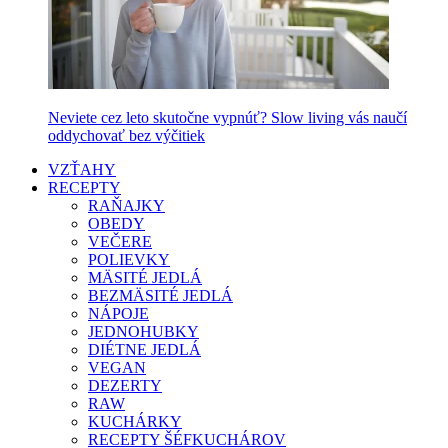
Neviete cez leto skutočne vypnúť? Slow living vás naučí
oddychovať bez výčitiek
VZŤAHY
RECEPTY
RAŇAJKY
OBEDY
VEČERE
POLIEVKY
MÄSITÉ JEDLÁ
BEZMÄSITÉ JEDLÁ
NÁPOJE
JEDNOHUBKY
DIÉTNE JEDLÁ
VEGAN
DEZERTY
RAW
KUCHÁRKY
RECEPTY ŠÉFKUCHÁROV