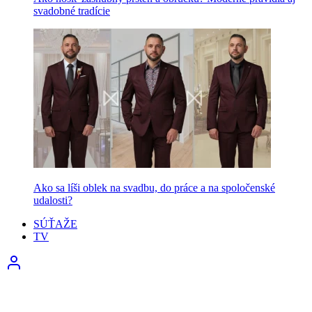
svadobné tradície
Ako sa líši oblek na svadbu, do práce a na spoločenské
udalosti?
SÚŤAŽE
TV