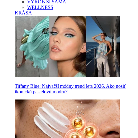
VYROB SI SAMA
WELLNESS
KRÁSA
Tiffany Blue: Najväčší módny trend leta 2026. Ako nosiť
ikonickú pastelovú modrú?