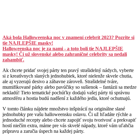
Aká bola Halloweenska noc v znamení celebrít 2023? Pozrite si
tie NAJLEPŠIE masky!
Halloweenska noc je za nami - a toto boli tie NAJLEPŠIE
masky! Či už slovenské alebo zahraničné celebrity sa nedali
zahambiť.
Ak chcete pridať svojej párty ten pravý strašidelný nádych, vyberte
si z kreatívnych slaných jednohubiek, ktoré nielenže skvele chutia,
ale aj vyzerajú desivo a zábavne zároveň. Strašidelné tváre,
mumifikované párky alebo pavúčiky so sušienok – fantázii sa medze
nekladú! Tieto tematické pochúťky dodajú vašej párty tú správnu
atmosféru a hostia budú nadšení z každého jedla, ktoré ochutnajú.
V tomto článku nájdete množstvo inšpirácií na originálne slané
jednohubky pre vašu halloweensku oslavu. Či už hľadáte rýchle a
jednoduché recepty alebo chcete zapojiť svoju tvorivosť a prekvapiť
hostí niečím extra, máme pre vás skvelé nápady, ktoré vám uľahčia
prípravu a zaručia úspech na každej párty.