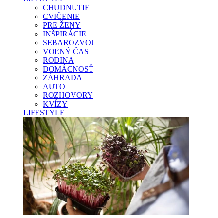
CHUDNUTIE
CVIČENIE
PRE ŽENY
INŠPIRÁCIE
SEBAROZVOJ
VOĽNÝ ČAS
RODINA
DOMÁCNOSŤ
ZÁHRADA
AUTO
ROZHOVORY
KVÍZY
LIFESTYLE