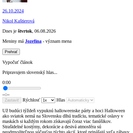
26.10.2024
Nikol Kaštierová
Dnes je
štvrtok
, 06.08.2026
Meniny má
Jozefína
- význam mena
Prehrať
Vypočuť článok
Pripravujem slovenský hlas...
0:00
--:--
Rýchlosť
Hlas
Zastaviť
Už budúci týždeň vypuknú halloweenske párty a hoci Halloween
ako sviatok nemá na Slovensku dlhú tradíciu, tematické oslavy v
maskách si každým rokom získavajú čoraz viac fanúšikov.
Strašidelné kostýmy, dekorácie a desivá atmosféra sú
neodmysliteľnou súčasťou týchto akcií, ktoré prinášajú veľa zábavy