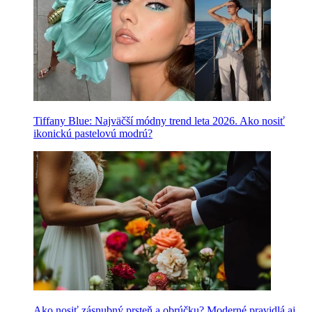
Tiffany Blue: Najväčší módny trend leta 2026. Ako nosiť
ikonickú pastelovú modrú?
Ako nosiť zásnubný prsteň a obrúčku? Moderné pravidlá aj