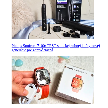
Philips Sonicare 7100: TEST sonickej zubnej kefky novej
generácie pre zdravé ďasná