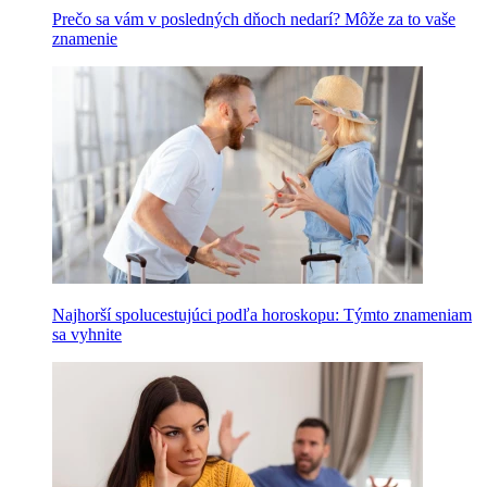
Prečo sa vám v posledných dňoch nedarí? Môže za to vaše
znamenie
Najhorší spolucestujúci podľa horoskopu: Týmto znameniam
sa vyhnite