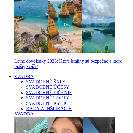
Letné dovolenky 2026: Ktoré krajiny sú bezpečné a ktoré
radšej zvážiť
SVADBA
SVADOBNÉ ŠATY
SVADOBNÉ ÚČESY
SVADOBNÉ LÍČENIE
SVADOBNÉ TORTY
SVADOBNÉ KYTICE
RADY A INŠPIRÁCIE
SVADBA