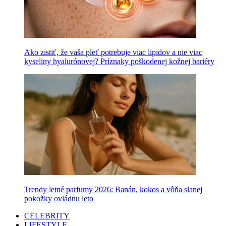
Ako zistiť, že vaša pleť potrebuje viac lipidov a nie viac
kyseliny hyalurónovej? Príznaky poškodenej kožnej bariéry
Trendy letné parfumy 2026: Banán, kokos a vôňa slanej
pokožky ovládnu leto
CELEBRITY
LIFESTYLE