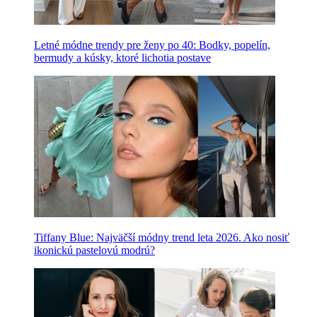
Letné módne trendy pre ženy po 40: Bodky, popelín,
bermudy a kúsky, ktoré lichotia postave
Tiffany Blue: Najväčší módny trend leta 2026. Ako nosiť
ikonickú pastelovú modrú?