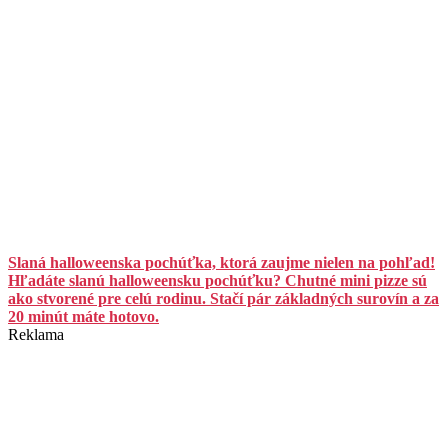
Slaná halloweenska pochúťka, ktorá zaujme nielen na pohľad!
Hľadáte slanú halloweensku pochúťku? Chutné mini pizze sú
ako stvorené pre celú rodinu. Stačí pár základných surovín a za
20 minút máte hotovo.
Reklama