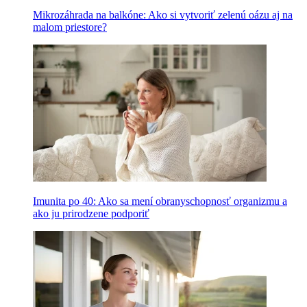
Mikrozáhrada na balkóne: Ako si vytvoriť zelenú oázu aj na
malom priestore?
Imunita po 40: Ako sa mení obranyschopnosť organizmu a
ako ju prirodzene podporiť