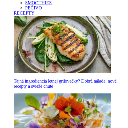
SMOOTHIES
PEČIVO
RECEPTY
Tajná ingrediencia letnej grilovačky? Dobrá nálada, nové
recepty a svieže chute