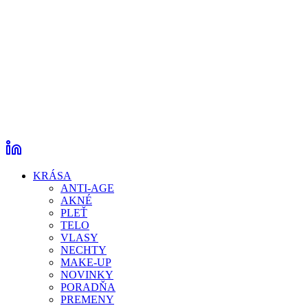
KRÁSA
ANTI-AGE
AKNÉ
PLEŤ
TELO
VLASY
NECHTY
MAKE-UP
NOVINKY
PORADŇA
PREMENY