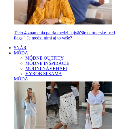
Tieto 4 znamenia patria medzi najväčšie partnerské „red
flags“. Je medzi nimi aj to vaše?
SNÁR
MÓDA
MÓDNE OUTFITY
MÓDNE INŠPIRÁCIE
MÓDNI NÁVRHÁRI
VYROB SI SAMA
MÓDA