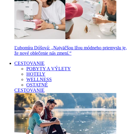
Ľubomíra Dóšová: „Najväčšou lžou módneho priemyslu je,
že nové oblečenie nás zmení.“
CESTOVANIE
POBYTY A VÝLETY
HOTELY
WELLNESS
OSTATNÉ
CESTOVANIE