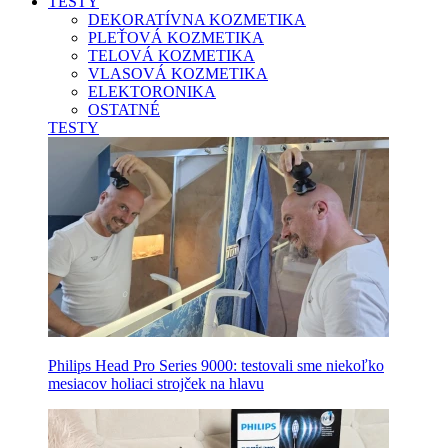
TESTY
DEKORATÍVNA KOZMETIKA
PLEŤOVÁ KOZMETIKA
TELOVÁ KOZMETIKA
VLASOVÁ KOZMETIKA
ELEKTORONIKA
OSTATNÉ
TESTY
Philips Head Pro Series 9000: testovali sme niekoľko
mesiacov holiaci strojček na hlavu