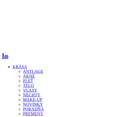
KRÁSA
ANTI-AGE
AKNÉ
PLEŤ
TELO
VLASY
NECHTY
MAKE-UP
NOVINKY
PORADŇA
PREMENY