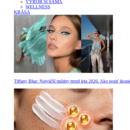
VYROB SI SAMA
WELLNESS
KRÁSA
Tiffany Blue: Najväčší módny trend leta 2026. Ako nosiť ikon