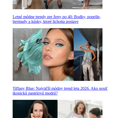
Letné módne trendy pre ženy po 40: Bodky, popelín,
bermudy a kúsky, ktoré lichotia postave
Tiffany Blue: Najväčší módny trend leta 2026. Ako nosiť
ikonickú pastelovú modrú?