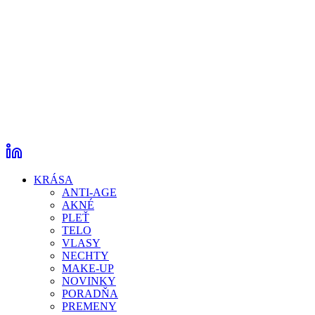
KRÁSA
ANTI-AGE
AKNÉ
PLEŤ
TELO
VLASY
NECHTY
MAKE-UP
NOVINKY
PORADŇA
PREMENY