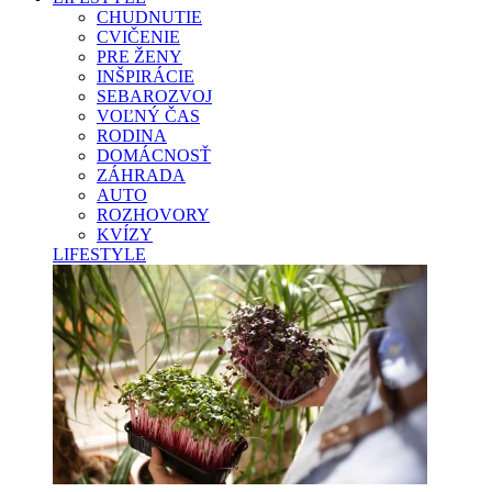
CHUDNUTIE
CVIČENIE
PRE ŽENY
INŠPIRÁCIE
SEBAROZVOJ
VOĽNÝ ČAS
RODINA
DOMÁCNOSŤ
ZÁHRADA
AUTO
ROZHOVORY
KVÍZY
LIFESTYLE