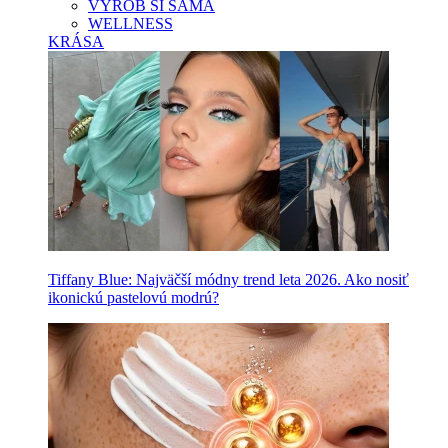
VYROB SI SAMA
WELLNESS
KRÁSA
Tiffany Blue: Najväčší módny trend leta 2026. Ako nosiť
ikonickú pastelovú modrú?