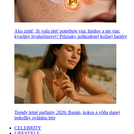
Ako zistiť, že vaša pleť potrebuje viac lipidov a nie viac
kyseliny hyalurónovej? Príznaky poškodenej kožnej bariéry
Trendy letné parfumy 2026: Banán, kokos a vôňa slanej
pokožky ovládnu leto
CELEBRITY
LIFESTYLE