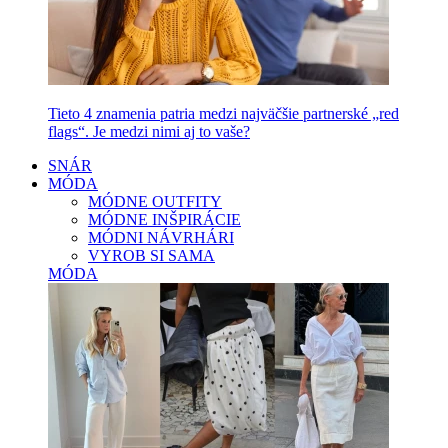
Tieto 4 znamenia patria medzi najväčšie partnerské „red
flags“. Je medzi nimi aj to vaše?
SNÁR
MÓDA
MÓDNE OUTFITY
MÓDNE INŠPIRÁCIE
MÓDNI NÁVRHÁRI
VYROB SI SAMA
MÓDA