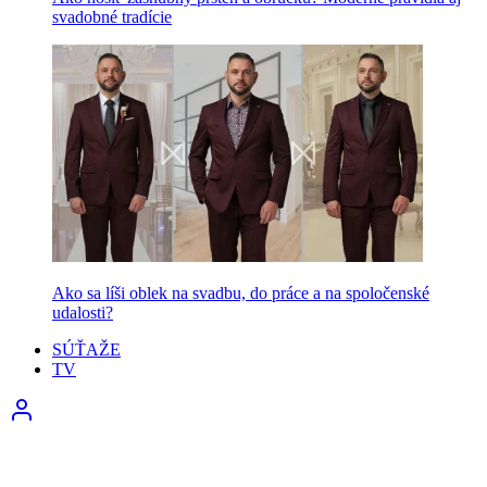
svadobné tradície
Ako sa líši oblek na svadbu, do práce a na spoločenské
udalosti?
SÚŤAŽE
TV