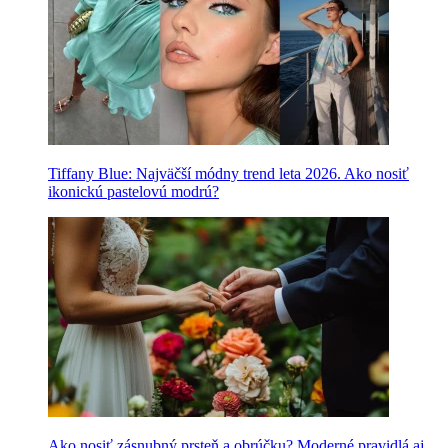
Tiffany Blue: Najväčší módny trend leta 2026. Ako nosiť
ikonickú pastelovú modrú?
Ako nosiť zásnubný prsteň a obrúčku? Moderné pravidlá aj