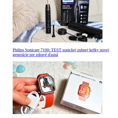
Philips Sonicare 7100: TEST sonickej zubnej kefky novej
generácie pre zdravé ďasná