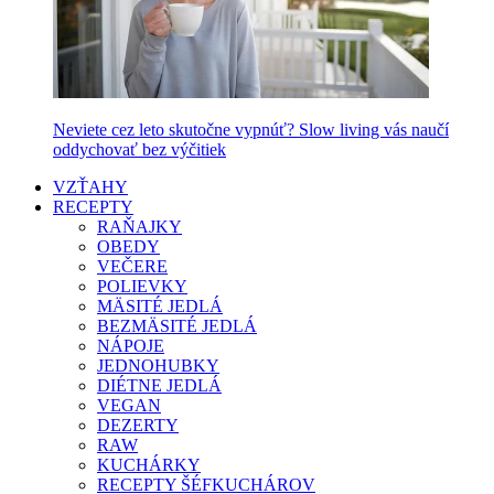
Neviete cez leto skutočne vypnúť? Slow living vás naučí
oddychovať bez výčitiek
VZŤAHY
RECEPTY
RAŇAJKY
OBEDY
VEČERE
POLIEVKY
MÄSITÉ JEDLÁ
BEZMÄSITÉ JEDLÁ
NÁPOJE
JEDNOHUBKY
DIÉTNE JEDLÁ
VEGAN
DEZERTY
RAW
KUCHÁRKY
RECEPTY ŠÉFKUCHÁROV