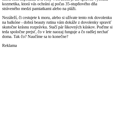
kozmetika, ktorá vás ochráni aj počas 35-stupňového dňa
stráveného medzi pamiatkami alebo na pláži.
Nezáleží, či cestujete k moru, alebo si užívate tento rok dovolenku
na balkóne - dobrá beauty rutina vám dokáže z dovolenky spraviť
skutočne krásnu rozprávku. Stačí pár šikovných kúskov. Poďme si
teda spoločne prejsť, čo v lete naozaj funguje a čo radšej nechať
doma. Tak čo? Naučíme sa to konečne?
Reklama