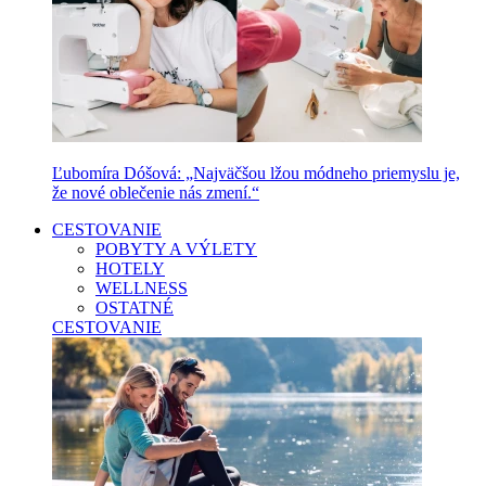
Ľubomíra Dóšová: „Najväčšou lžou módneho priemyslu je,
že nové oblečenie nás zmení.“
CESTOVANIE
POBYTY A VÝLETY
HOTELY
WELLNESS
OSTATNÉ
CESTOVANIE