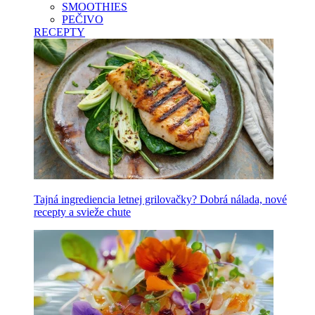
SMOOTHIES
PEČIVO
RECEPTY
Tajná ingrediencia letnej grilovačky? Dobrá nálada, nové
recepty a svieže chute