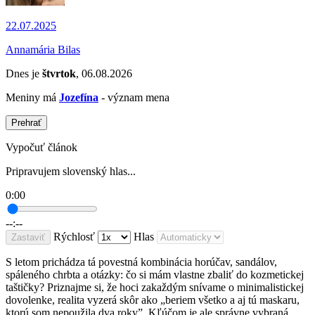
22.07.2025
Annamária Bilas
Dnes je
štvrtok
, 06.08.2026
Meniny má
Jozefína
- význam mena
Prehrať
Vypočuť článok
Pripravujem slovenský hlas...
0:00
--:--
Rýchlosť
Hlas
Zastaviť
S letom prichádza tá povestná kombinácia horúčav, sandálov,
spáleného chrbta a otázky: čo si mám vlastne zbaliť do kozmetickej
taštičky? Priznajme si, že hoci zakaždým snívame o minimalistickej
dovolenke, realita vyzerá skôr ako „beriem všetko a aj tú maskaru,
ktorú som nepoužila dva roky”. Kľúčom je ale správne vybraná