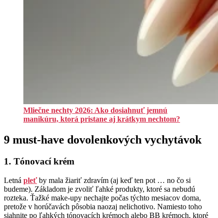
Mliečne nechty 2026: Ako dosiahnuť jemnú
manikúru, ktorá pristane aj krátkym nechtom?
9 must-have dovolenkových vychytávok
1. Tónovací krém
Letná
pleť
by mala žiariť zdravím (aj keď ten pot … no čo si
budeme). Základom je zvoliť ľahké produkty, ktoré sa nebudú
rozteka. Ťažké make-upy nechajte počas týchto mesiacov doma,
pretože v horúčavách pôsobia naozaj nelichotivo. Namiesto toho
siahnite po ľahkých tónovacích krémoch alebo BB krémoch, ktoré