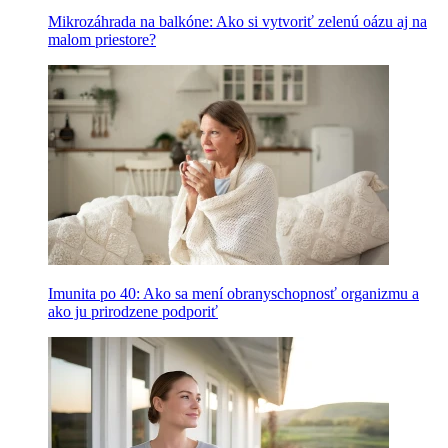
Mikrozáhrada na balkóne: Ako si vytvoriť zelenú oázu aj na
malom priestore?
Imunita po 40: Ako sa mení obranyschopnosť organizmu a
ako ju prirodzene podporiť