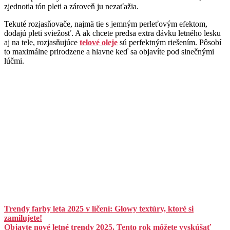
zjednotia tón pleti a zároveň ju nezaťažia.
Tekuté rozjasňovače, najmä tie s jemným perleťovým efektom,
dodajú pleti sviežosť. A ak chcete predsa extra dávku letného lesku
aj na tele, rozjasňujúce
telové oleje
sú perfektným riešením. Pôsobí
to maximálne prirodzene a hlavne keď sa objavíte pod slnečnými
lúčmi.
Trendy farby leta 2025 v líčení: Glowy textúry, ktoré si
zamilujete!
Objavte nové letné trendy 2025. Tento rok môžete vyskúšať