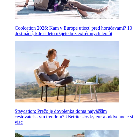
Coolcation 2026: Kam v Európe utiecť pred horúčavami? 10
destinácií, kde si leto užijete bez extrémnych teplôt
Staycation: Prečo je dovolenka doma najväčším
cestovateľským trendom? Ušetríte stovky eur a oddýchnete si
viac