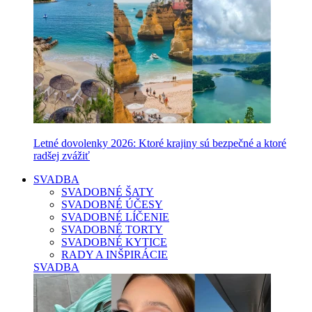
Letné dovolenky 2026: Ktoré krajiny sú bezpečné a ktoré
radšej zvážiť
SVADBA
SVADOBNÉ ŠATY
SVADOBNÉ ÚČESY
SVADOBNÉ LÍČENIE
SVADOBNÉ TORTY
SVADOBNÉ KYTICE
RADY A INŠPIRÁCIE
SVADBA