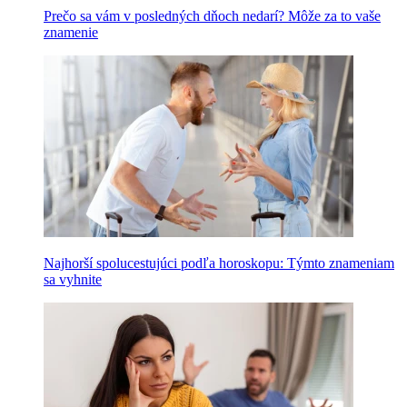
Prečo sa vám v posledných dňoch nedarí? Môže za to vaše
znamenie
Najhorší spolucestujúci podľa horoskopu: Týmto znameniam
sa vyhnite