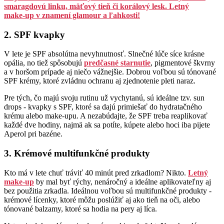
smaragdovú linku, mäťový tieň či korálový lesk. Letný
make‑up v znamení glamour a ľahkosti!
2. SPF kvapky
V lete je SPF absolútna nevyhnutnosť. Slnečné lúče síce krásne
opália, no tiež spôsobujú
predčasné starnutie
, pigmentové škvrny
a v horšom prípade aj niečo vážnejšie. Dobrou voľbou sú tónované
SPF krémy, ktoré zvládnu ochranu aj zjednotenie pleti naraz.
Pre tých, čo majú svoju rutinu už vychytanú, sú ideálne tzv. sun
drops - kvapky s SPF, ktoré sa dajú primiešať do hydratačného
krému alebo make-upu. A nezabúdajte, že SPF treba reaplikovať
každé dve hodiny, najmä ak sa potíte, kúpete alebo hoci iba pijete
Aperol pri bazéne.
3. Krémové multifunkčné produkty
Kto má v lete chuť tráviť 40 minút pred zrkadlom? Nikto.
Letný
make-up
by mal byť rýchy, nenáročný a ideálne aplikovateľny aj
bez použitia zrkadla. Ideálnou voľbou sú multifunkčné produkty -
krémové lícenky, ktoré môžu poslúžiť aj ako tieň na oči, alebo
tónované balzamy, ktoré sa hodia na pery aj líca.