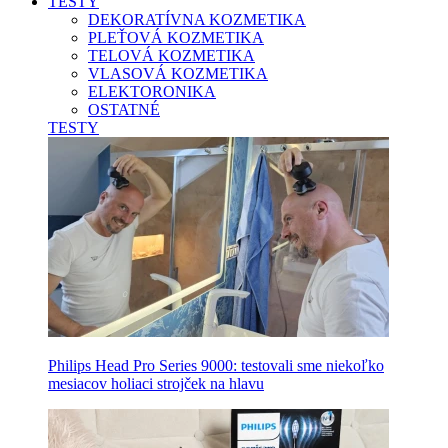
TESTY
DEKORATÍVNA KOZMETIKA
PLEŤOVÁ KOZMETIKA
TELOVÁ KOZMETIKA
VLASOVÁ KOZMETIKA
ELEKTORONIKA
OSTATNÉ
TESTY
Philips Head Pro Series 9000: testovali sme niekoľko
mesiacov holiaci strojček na hlavu