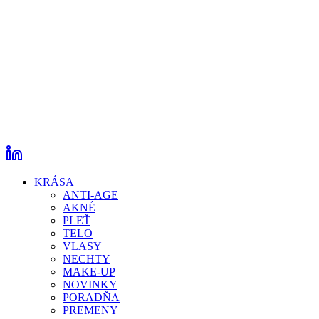
KRÁSA
ANTI-AGE
AKNÉ
PLEŤ
TELO
VLASY
NECHTY
MAKE-UP
NOVINKY
PORADŇA
PREMENY