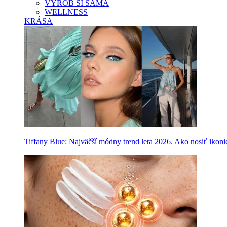
VYROB SI SAMA
WELLNESS
KRÁSA
Tiffany Blue: Najväčší módny trend leta 2026. Ako nosiť ikon