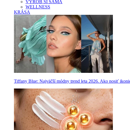
VYROB SI SAMA
WELLNESS
KRÁSA
Tiffany Blue: Najväčší módny trend leta 2026. Ako nosiť ikon