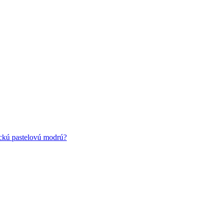
ickú pastelovú modrú?