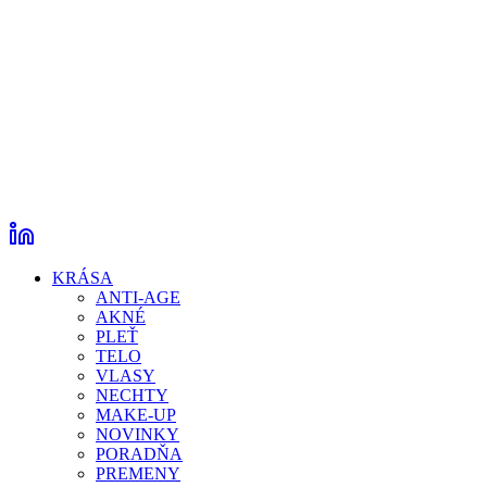
KRÁSA
ANTI-AGE
AKNÉ
PLEŤ
TELO
VLASY
NECHTY
MAKE-UP
NOVINKY
PORADŇA
PREMENY