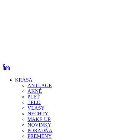
KRÁSA
ANTI-AGE
AKNÉ
PLEŤ
TELO
VLASY
NECHTY
MAKE-UP
NOVINKY
PORADŇA
PREMENY