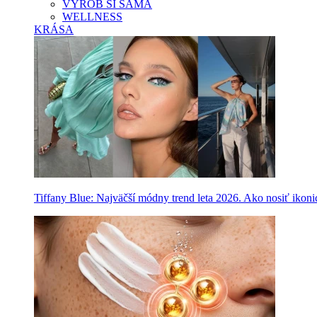
VYROB SI SAMA
WELLNESS
KRÁSA
Tiffany Blue: Najväčší módny trend leta 2026. Ako nosiť ikon