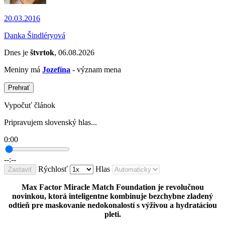
20.03.2016
Danka Šindléryová
Dnes je
štvrtok
, 06.08.2026
Meniny má
Jozefína
- význam mena
Prehrať
Vypočuť článok
Pripravujem slovenský hlas...
0:00
--:--
Rýchlosť
Hlas
Zastaviť
Max Factor Miracle Match Foundation je revolučnou
novinkou, ktorá inteligentne kombinuje bezchybne zladený
odtieň pre maskovanie nedokonalostí s výživou a hydratáciou
pleti.