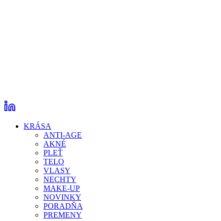
KRÁSA
ANTI-AGE
AKNÉ
PLEŤ
TELO
VLASY
NECHTY
MAKE-UP
NOVINKY
PORADŇA
PREMENY