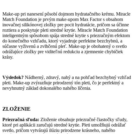
Make-up pri nanesení pôsobí dojmom hydratačného krému. Miracle
Match Foundation je prvým make-upom Max Factor s obsahom
inovačnej silikónovej zložky pre pocit hydratácie, pričom sa účinne
roztiera a poskytuje pleti stredné krytie. Miracle Match Foundation
inteligentným spôsobom spája stredné krytie s priezračným efektom
do konečného vzhľadu, ktorý vyjadruje perfektne bezchybnú, a
súčasne vyživenú a zvlhčenú pleť. Make-up je obohatený o svetlo
odrážajúce zložky pre viditeľnú redukciu a zjemnenie chybičiek
krásy.
Výsledok?
Nádherný, zdravý, nahý a na pohľad bezchybný vzhľad
pleti. Make-up zvýrazňuje prirodzený tón pleti, čo je perfektný a
nevyhnutný základ dokonalého nahého líčenia.
ZLOŽENIE
Priezračná sľuda:
Zloženie obsahuje priezračné čiastočky sľudy,
ktoré pri aplikácii zaručujú stredné krytie. Pleti umožňujú odrážať
svetlo, pričom vytvárajú ilúziu prirodzene krásneho, nahého