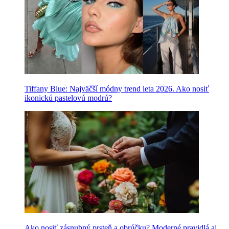
Tiffany Blue: Najväčší módny trend leta 2026. Ako nosiť
ikonickú pastelovú modrú?
Ako nosiť zásnubný prsteň a obrúčku? Moderné pravidlá aj