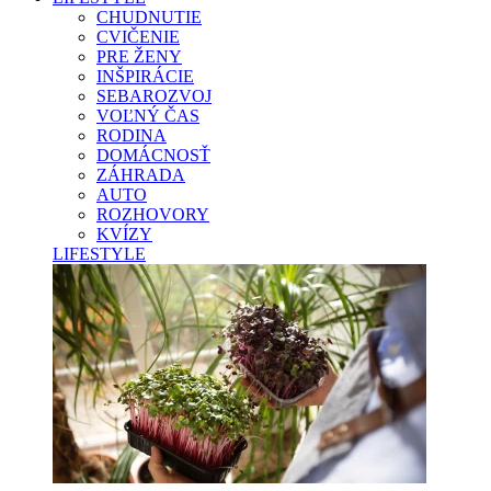
CHUDNUTIE
CVIČENIE
PRE ŽENY
INŠPIRÁCIE
SEBAROZVOJ
VOĽNÝ ČAS
RODINA
DOMÁCNOSŤ
ZÁHRADA
AUTO
ROZHOVORY
KVÍZY
LIFESTYLE