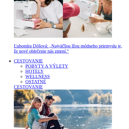
Ľubomíra Dóšová: „Najväčšou lžou módneho priemyslu je,
že nové oblečenie nás zmení.“
CESTOVANIE
POBYTY A VÝLETY
HOTELY
WELLNESS
OSTATNÉ
CESTOVANIE