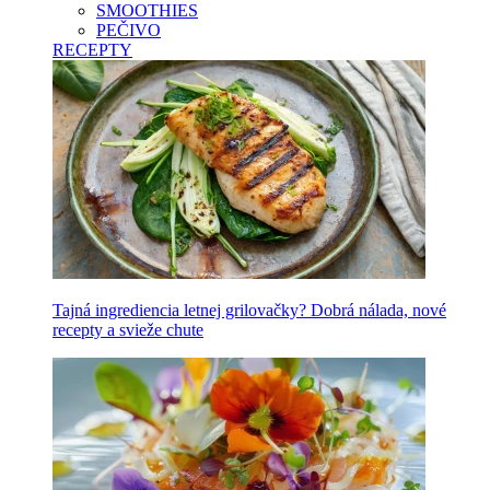
SMOOTHIES
PEČIVO
RECEPTY
Tajná ingrediencia letnej grilovačky? Dobrá nálada, nové
recepty a svieže chute