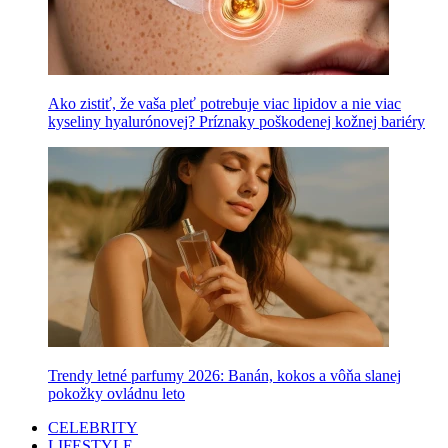
Ako zistiť, že vaša pleť potrebuje viac lipidov a nie viac
kyseliny hyalurónovej? Príznaky poškodenej kožnej bariéry
Trendy letné parfumy 2026: Banán, kokos a vôňa slanej
pokožky ovládnu leto
CELEBRITY
LIFESTYLE