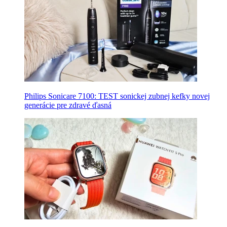
Philips Sonicare 7100: TEST sonickej zubnej kefky novej
generácie pre zdravé ďasná