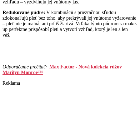
vzhľadu – vyzdvihujú jej vnútorný jas.
Redukované púdre:
V kombinácii s priezračnou sľudou
zdokonaľujú pleť bez toho, aby prekrývali jej vnútorné vyžarovanie
– pleť nie je matná, ani príliš žiarivá. Vďaka týmto púdrom sa make-
up perfektne prispôsobí pleti a vytvorí vzhľad, ktorý je len a len
váš.
Odporúčame prečítať:
Max Factor - Nová kolekcia rúžov
Marilyn Monroe™
Reklama