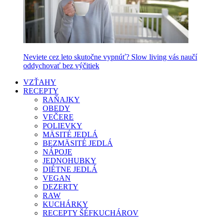
Neviete cez leto skutočne vypnúť? Slow living vás naučí
oddychovať bez výčitiek
VZŤAHY
RECEPTY
RAŇAJKY
OBEDY
VEČERE
POLIEVKY
MÄSITÉ JEDLÁ
BEZMÄSITÉ JEDLÁ
NÁPOJE
JEDNOHUBKY
DIÉTNE JEDLÁ
VEGAN
DEZERTY
RAW
KUCHÁRKY
RECEPTY ŠÉFKUCHÁROV