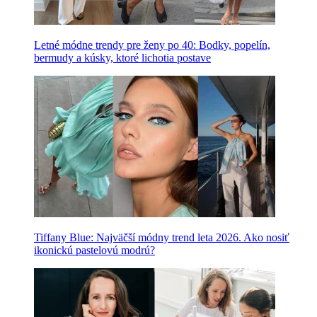
Letné módne trendy pre ženy po 40: Bodky, popelín,
bermudy a kúsky, ktoré lichotia postave
Tiffany Blue: Najväčší módny trend leta 2026. Ako nosiť
ikonickú pastelovú modrú?