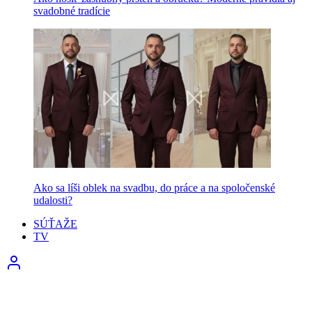
svadobné tradície
Ako sa líši oblek na svadbu, do práce a na spoločenské
udalosti?
SÚŤAŽE
TV