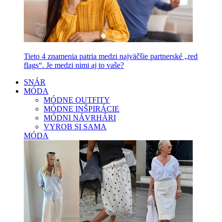
Tieto 4 znamenia patria medzi najväčšie partnerské „red
flags“. Je medzi nimi aj to vaše?
SNÁR
MÓDA
MÓDNE OUTFITY
MÓDNE INŠPIRÁCIE
MÓDNI NÁVRHÁRI
VYROB SI SAMA
MÓDA