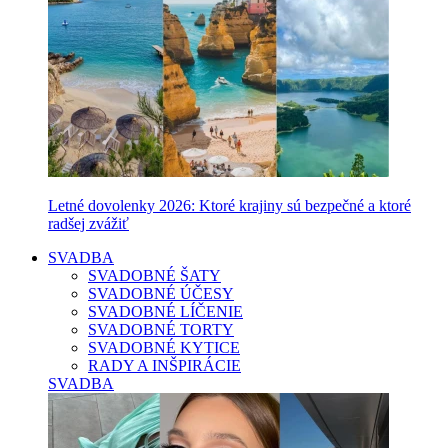
Letné dovolenky 2026: Ktoré krajiny sú bezpečné a ktoré
radšej zvážiť
SVADBA
SVADOBNÉ ŠATY
SVADOBNÉ ÚČESY
SVADOBNÉ LÍČENIE
SVADOBNÉ TORTY
SVADOBNÉ KYTICE
RADY A INŠPIRÁCIE
SVADBA