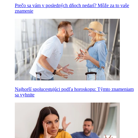
Prečo sa vám v posledných dňoch nedarí? Môže za to vaše
znamenie
Najhorší spolucestujúci podľa horoskopu: Týmto znameniam
sa vyhnite