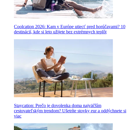
Coolcation 2026: Kam v Európe utiecť pred horúčavami? 10
destinácií, kde si leto užijete bez extrémnych teplôt
Staycation: Prečo je dovolenka doma najväčším
cestovateľským trendom? Ušetríte stovky eur a oddýchnete si
viac