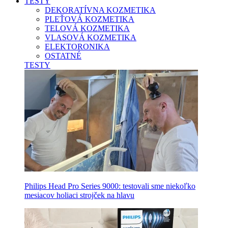
TESTY
DEKORATÍVNA KOZMETIKA
PLEŤOVÁ KOZMETIKA
TELOVÁ KOZMETIKA
VLASOVÁ KOZMETIKA
ELEKTORONIKA
OSTATNÉ
TESTY
Philips Head Pro Series 9000: testovali sme niekoľko
mesiacov holiaci strojček na hlavu