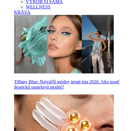
VYROB SI SAMA
WELLNESS
KRÁSA
Tiffany Blue: Najväčší módny trend leta 2026. Ako nosiť
ikonickú pastelovú modrú?