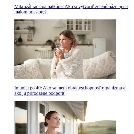
Mikrozáhrada na balkóne: Ako si vytvoriť zelenú oázu aj na
malom priestore?
Imunita po 40: Ako sa mení obranyschopnosť organizmu a
ako ju prirodzene podporiť