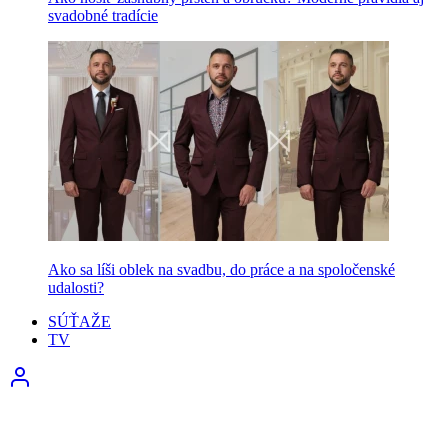
svadobné tradície
Ako sa líši oblek na svadbu, do práce a na spoločenské
udalosti?
SÚŤAŽE
TV