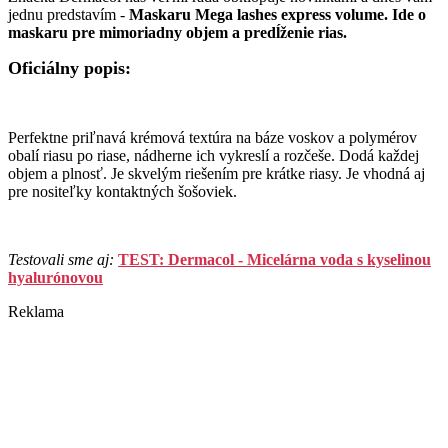
jednu predstavím -
Maskaru Mega lashes express volume. Ide o
maskaru pre mimoriadny objem a predĺženie rias.
Oficiálny popis:
Perfektne priľnavá krémová textúra na báze voskov a polymérov
obalí riasu po riase, nádherne ich vykreslí a rozčeše. Dodá každej
objem a plnosť. Je skvelým riešením pre krátke riasy. Je vhodná aj
pre nositeľky kontaktných šošoviek.
Testovali sme aj:
TEST: Dermacol - Micelárna voda s kyselinou
hyalurónovou
Reklama