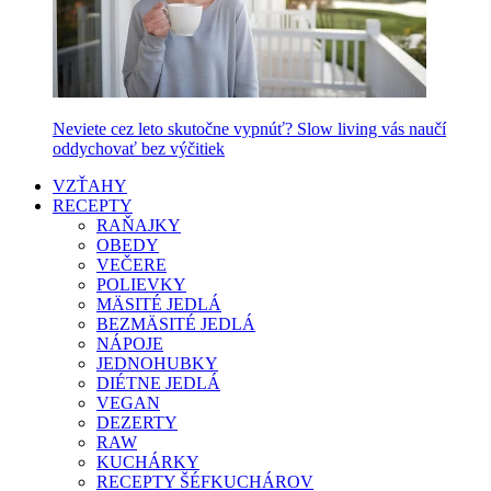
Neviete cez leto skutočne vypnúť? Slow living vás naučí
oddychovať bez výčitiek
VZŤAHY
RECEPTY
RAŇAJKY
OBEDY
VEČERE
POLIEVKY
MÄSITÉ JEDLÁ
BEZMÄSITÉ JEDLÁ
NÁPOJE
JEDNOHUBKY
DIÉTNE JEDLÁ
VEGAN
DEZERTY
RAW
KUCHÁRKY
RECEPTY ŠÉFKUCHÁROV