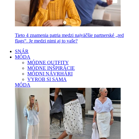
Tieto 4 znamenia patria medzi najväčšie partnerské „red
flags“. Je medzi nimi aj to vaše?
SNÁR
MÓDA
MÓDNE OUTFITY
MÓDNE INŠPIRÁCIE
MÓDNI NÁVRHÁRI
VYROB SI SAMA
MÓDA