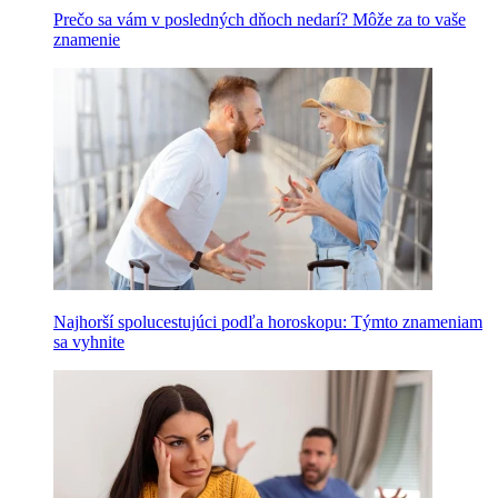
Prečo sa vám v posledných dňoch nedarí? Môže za to vaše
znamenie
Najhorší spolucestujúci podľa horoskopu: Týmto znameniam
sa vyhnite