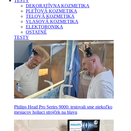
TESTY
DEKORATÍVNA KOZMETIKA
PLEŤOVÁ KOZMETIKA
TELOVÁ KOZMETIKA
VLASOVÁ KOZMETIKA
ELEKTORONIKA
OSTATNÉ
TESTY
Philips Head Pro Series 9000: testovali sme niekoľko
mesiacov holiaci strojček na hlavu