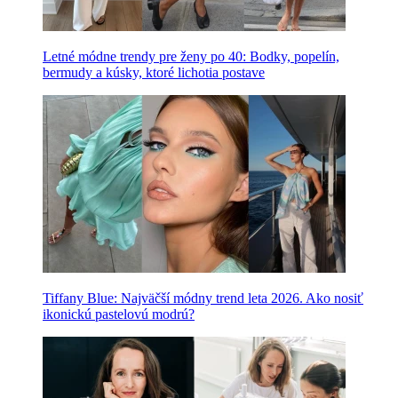
Letné módne trendy pre ženy po 40: Bodky, popelín,
bermudy a kúsky, ktoré lichotia postave
Tiffany Blue: Najväčší módny trend leta 2026. Ako nosiť
ikonickú pastelovú modrú?