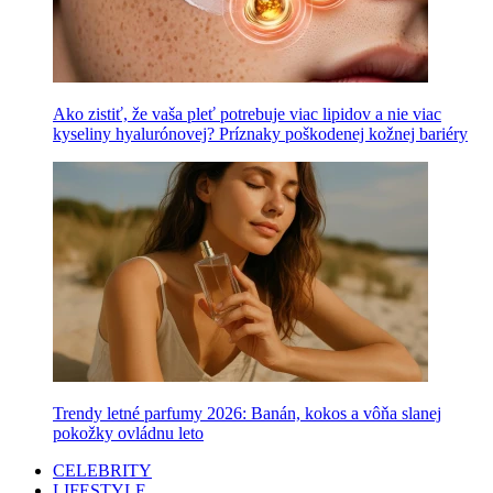
Ako zistiť, že vaša pleť potrebuje viac lipidov a nie viac
kyseliny hyalurónovej? Príznaky poškodenej kožnej bariéry
Trendy letné parfumy 2026: Banán, kokos a vôňa slanej
pokožky ovládnu leto
CELEBRITY
LIFESTYLE