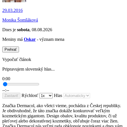
29.03.2016
Monika Šomšáková
Dnes je
sobota
, 08.08.2026
Meniny má
Oskar
- význam mena
Prehrať
Vypočuť článok
Pripravujem slovenský hlas...
0:00
--:--
Rýchlosť
Hlas
Zastaviť
Značka Dermacol, ako všetci vieme, pochádza z Českej republiky.
Je obdivuhodné, že táto značka dokáže konkurovať veľkým
kozmetickým gigantom. Design obalov, kvalitu produktov, či už
pleťovej alebo dekoratívnej kozmetiky, obľubuje čoraz viac žien.
Značka Dermacol nás veľmi rada obklopuje novinkami a dnes vám