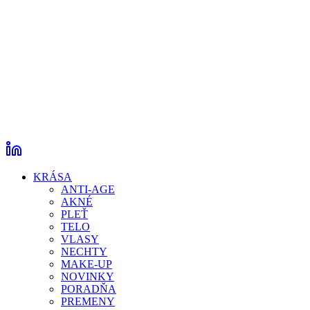
KRÁSA
ANTI-AGE
AKNÉ
PLEŤ
TELO
VLASY
NECHTY
MAKE-UP
NOVINKY
PORADŇA
PREMENY