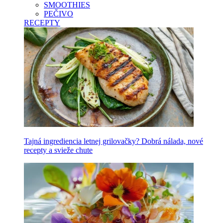
SMOOTHIES
PEČIVO
RECEPTY
Tajná ingrediencia letnej grilovačky? Dobrá nálada, nové
recepty a svieže chute