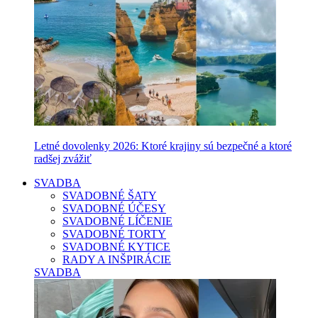
Letné dovolenky 2026: Ktoré krajiny sú bezpečné a ktoré
radšej zvážiť
SVADBA
SVADOBNÉ ŠATY
SVADOBNÉ ÚČESY
SVADOBNÉ LÍČENIE
SVADOBNÉ TORTY
SVADOBNÉ KYTICE
RADY A INŠPIRÁCIE
SVADBA