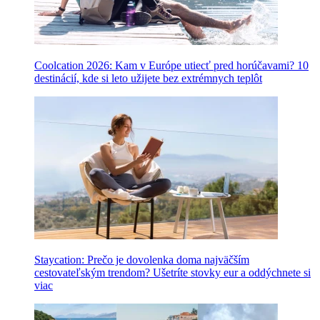
Coolcation 2026: Kam v Európe utiecť pred horúčavami? 10
destinácií, kde si leto užijete bez extrémnych teplôt
Staycation: Prečo je dovolenka doma najväčším
cestovateľským trendom? Ušetríte stovky eur a oddýchnete si
viac