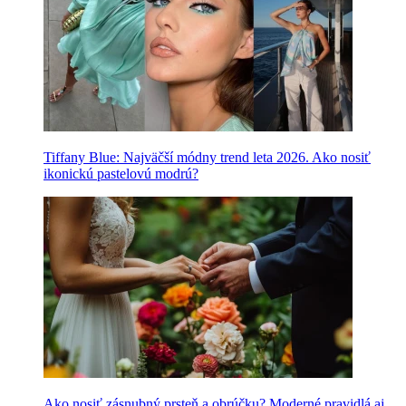
Tiffany Blue: Najväčší módny trend leta 2026. Ako nosiť
ikonickú pastelovú modrú?
Ako nosiť zásnubný prsteň a obrúčku? Moderné pravidlá aj