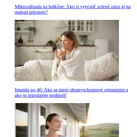
Mikrozáhrada na balkóne: Ako si vytvoriť zelenú oázu aj na
malom priestore?
Imunita po 40: Ako sa mení obranyschopnosť organizmu a
ako ju prirodzene podporiť