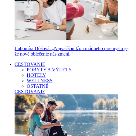
Ľubomíra Dóšová: „Najväčšou lžou módneho priemyslu je,
že nové oblečenie nás zmení.“
CESTOVANIE
POBYTY A VÝLETY
HOTELY
WELLNESS
OSTATNÉ
CESTOVANIE