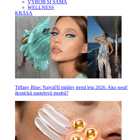
VYROB SI SAMA
WELLNESS
KRÁSA
Tiffany Blue: Najväčší módny trend leta 2026. Ako nosiť
ikonickú pastelovú modrú?