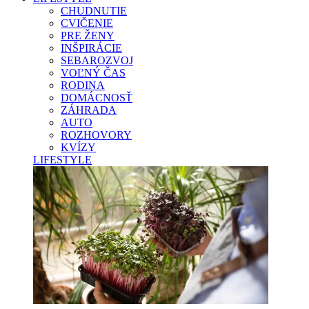
CHUDNUTIE
CVIČENIE
PRE ŽENY
INŠPIRÁCIE
SEBAROZVOJ
VOĽNÝ ČAS
RODINA
DOMÁCNOSŤ
ZÁHRADA
AUTO
ROZHOVORY
KVÍZY
LIFESTYLE