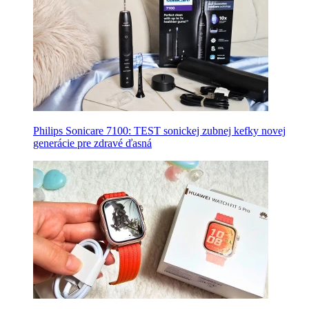
Philips Sonicare 7100: TEST sonickej zubnej kefky novej
generácie pre zdravé ďasná