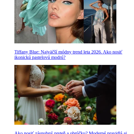
Tiffany Blue: Najväčší módny trend leta 2026. Ako nosiť
ikonickú pastelovú modrú?
Ako nosiť zásnubný prsteň a obrúčku? Moderné pravidlá aj