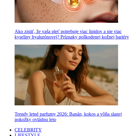
Ako zistiť, že vaša pleť potrebuje viac lipidov a nie viac
kyseliny hyalurónovej? Príznaky poškodenej kožnej bariéry
Trendy letné parfumy 2026: Banán, kokos a vôňa slanej
pokožky ovládnu leto
CELEBRITY
LIFESTYLE