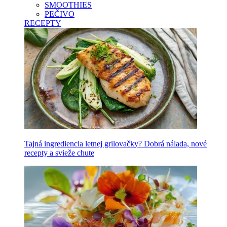
SMOOTHIES
PEČIVO
RECEPTY
Tajná ingrediencia letnej grilovačky? Dobrá nálada, nové
recepty a svieže chute