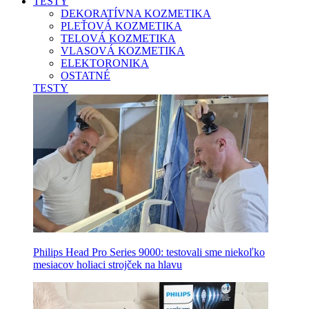
TESTY
DEKORATÍVNA KOZMETIKA
PLEŤOVÁ KOZMETIKA
TELOVÁ KOZMETIKA
VLASOVÁ KOZMETIKA
ELEKTORONIKA
OSTATNÉ
TESTY
Philips Head Pro Series 9000: testovali sme niekoľko
mesiacov holiaci strojček na hlavu