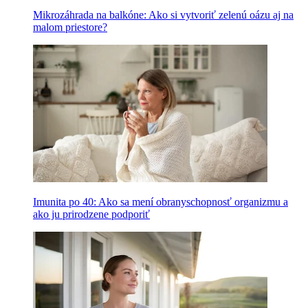
Mikrozáhrada na balkóne: Ako si vytvoriť zelenú oázu aj na
malom priestore?
Imunita po 40: Ako sa mení obranyschopnosť organizmu a
ako ju prirodzene podporiť