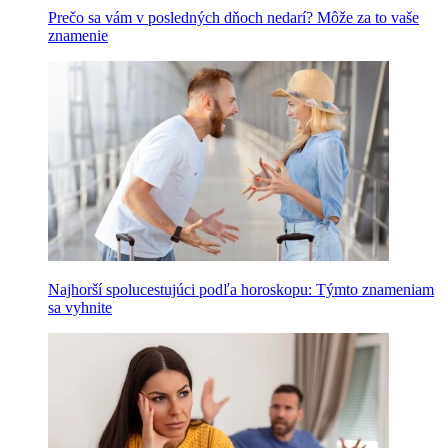
Prečo sa vám v posledných dňoch nedarí? Môže za to vaše
znamenie
Najhorší spolucestujúci podľa horoskopu: Týmto znameniam
sa vyhnite