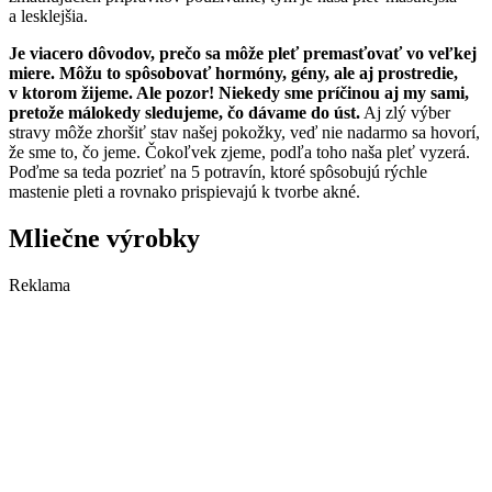
a lesklejšia.
Je viacero dôvodov, prečo sa môže pleť premasťovať vo veľkej
miere. Môžu to spôsobovať hormóny, gény, ale aj prostredie,
v ktorom žijeme. Ale pozor! Niekedy sme príčinou aj my sami,
pretože málokedy sledujeme, čo dávame do úst.
Aj zlý výber
stravy môže zhoršiť stav našej pokožky, veď nie nadarmo sa hovorí,
že sme to, čo jeme. Čokoľvek zjeme, podľa toho naša pleť vyzerá.
Poďme sa teda pozrieť na 5 potravín, ktoré spôsobujú rýchle
mastenie pleti a rovnako prispievajú k tvorbe akné.
Mliečne výrobky
Reklama