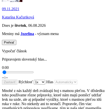
09.11.2021
Katarína Kačuriková
Dnes je
štvrtok
, 06.08.2026
Meniny má
Jozefína
- význam mena
Prehrať
Vypočuť článok
Pripravujem slovenský hlas...
0:00
--:--
Rýchlosť
Hlas
Zastaviť
Mnohé z nás každý deň zvádzajú boj s matnou pleťou. V dôsledku
toho používame rôzne prípravky, ktoré nám majú pomôcť udržať
lesk na uzde, ale aj prípadné vyrážky, ktoré s mastnou pleťou idú
ruka v ruke. No niekedy ani to nestačí. Popravde, čím viac
zmatňujúcich prípravkov používame, tým je naša pleť mastnejšia