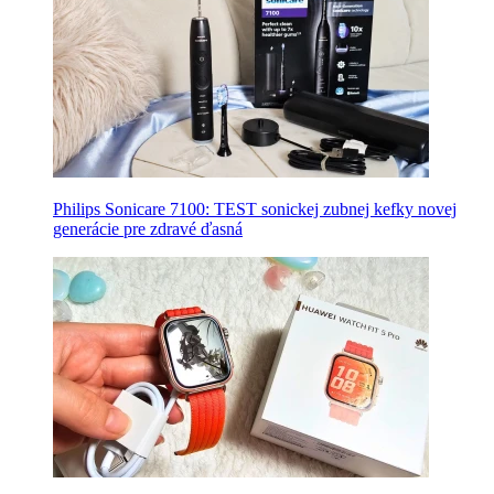
Philips Sonicare 7100: TEST sonickej zubnej kefky novej
generácie pre zdravé ďasná