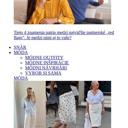
Tieto 4 znamenia patria medzi najväčšie partnerské „red
flags“. Je medzi nimi aj to vaše?
SNÁR
MÓDA
MÓDNE OUTFITY
MÓDNE INŠPIRÁCIE
MÓDNI NÁVRHÁRI
VYROB SI SAMA
MÓDA