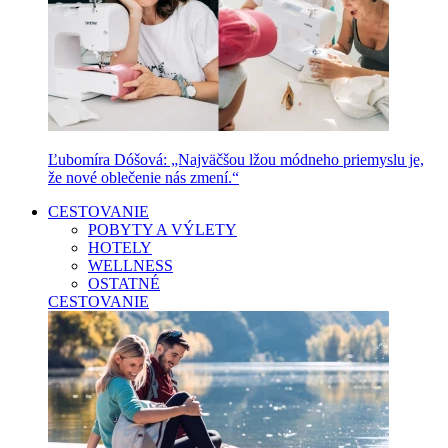
Ľubomíra Dóšová: „Najväčšou lžou módneho priemyslu je,
že nové oblečenie nás zmení.“
CESTOVANIE
POBYTY A VÝLETY
HOTELY
WELLNESS
OSTATNÉ
CESTOVANIE