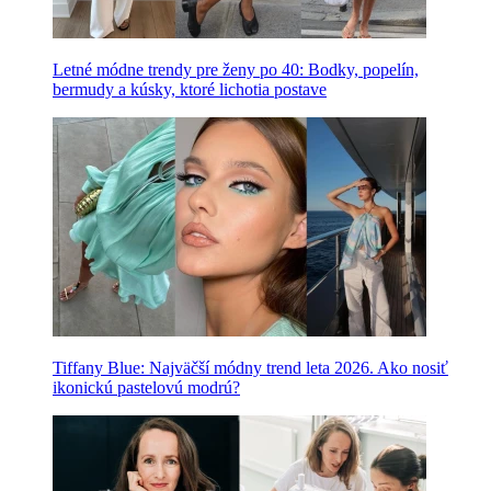
Letné módne trendy pre ženy po 40: Bodky, popelín,
bermudy a kúsky, ktoré lichotia postave
Tiffany Blue: Najväčší módny trend leta 2026. Ako nosiť
ikonickú pastelovú modrú?