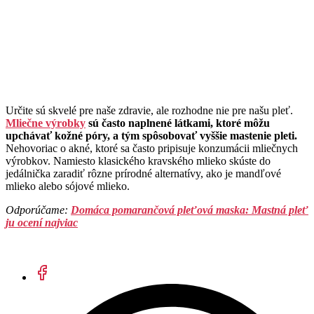
Určite sú skvelé pre naše zdravie, ale rozhodne nie pre našu pleť.
Mliečne výrobky
sú často naplnené látkami, ktoré môžu
upchávať kožné póry, a tým spôsobovať vyššie mastenie pleti.
Nehovoriac o akné, ktoré sa často pripisuje konzumácii mliečnych
výrobkov. Namiesto klasického kravského mlieko skúste do
jedálnička zaradiť rôzne prírodné alternatívy, ako je mandľové
mlieko alebo sójové mlieko.
Odporúčame:
Domáca pomarančová pleťová maska: Mastná pleť
ju ocení najviac