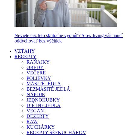
Neviete cez leto skutočne vypnúť? Slow living vás naučí
oddychovať bez výčitiek
VZŤAHY
RECEPTY
RAŇAJKY
OBEDY
VEČERE
POLIEVKY
MÄSITÉ JEDLÁ
BEZMÄSITÉ JEDLÁ
NÁPOJE
JEDNOHUBKY
DIÉTNE JEDLÁ
VEGAN
DEZERTY
RAW
KUCHÁRKY
RECEPTY ŠÉFKUCHÁROV