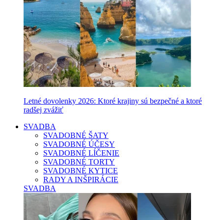
Letné dovolenky 2026: Ktoré krajiny sú bezpečné a ktoré
radšej zvážiť
SVADBA
SVADOBNÉ ŠATY
SVADOBNÉ ÚČESY
SVADOBNÉ LÍČENIE
SVADOBNÉ TORTY
SVADOBNÉ KYTICE
RADY A INŠPIRÁCIE
SVADBA