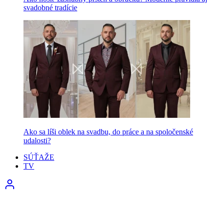
svadobné tradície
Ako sa líši oblek na svadbu, do práce a na spoločenské
udalosti?
SÚŤAŽE
TV