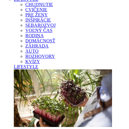
CHUDNUTIE
CVIČENIE
PRE ŽENY
INŠPIRÁCIE
SEBAROZVOJ
VOĽNÝ ČAS
RODINA
DOMÁCNOSŤ
ZÁHRADA
AUTO
ROZHOVORY
KVÍZY
LIFESTYLE