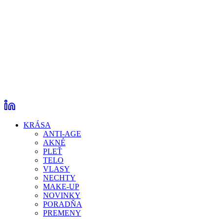
KRÁSA
ANTI-AGE
AKNÉ
PLEŤ
TELO
VLASY
NECHTY
MAKE-UP
NOVINKY
PORADŇA
PREMENY