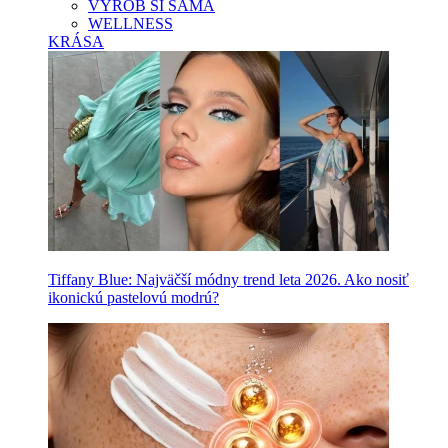
VYROB SI SAMA
WELLNESS
KRÁSA
Tiffany Blue: Najväčší módny trend leta 2026. Ako nosiť
ikonickú pastelovú modrú?