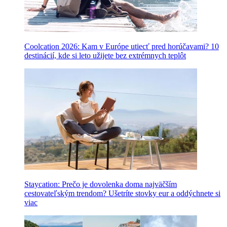
Coolcation 2026: Kam v Európe utiecť pred horúčavami? 10
destinácií, kde si leto užijete bez extrémnych teplôt
Staycation: Prečo je dovolenka doma najväčším
cestovateľským trendom? Ušetríte stovky eur a oddýchnete si
viac