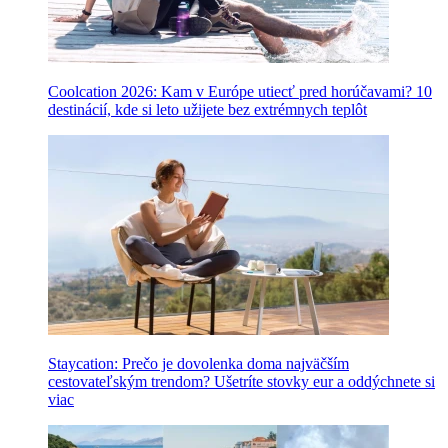
Coolcation 2026: Kam v Európe utiecť pred horúčavami? 10
destinácií, kde si leto užijete bez extrémnych teplôt
Staycation: Prečo je dovolenka doma najväčším
cestovateľským trendom? Ušetríte stovky eur a oddýchnete si
viac