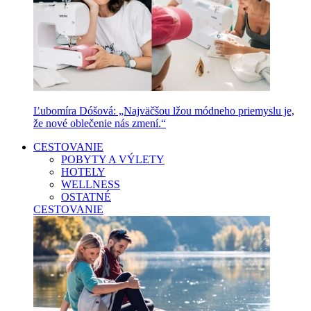
Ľubomíra Dóšová: „Najväčšou lžou módneho priemyslu je,
že nové oblečenie nás zmení.“
CESTOVANIE
POBYTY A VÝLETY
HOTELY
WELLNESS
OSTATNÉ
CESTOVANIE