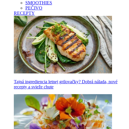
SMOOTHIES
PEČIVO
RECEPTY
Tajná ingrediencia letnej grilovačky? Dobrá nálada, nové
recepty a svieže chute