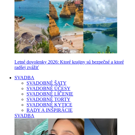
Letné dovolenky 2026: Ktoré krajiny sú bezpečné a ktoré
radšej zvážiť
SVADBA
SVADOBNÉ ŠATY
SVADOBNÉ ÚČESY
SVADOBNÉ LÍČENIE
SVADOBNÉ TORTY
SVADOBNÉ KYTICE
RADY A INŠPIRÁCIE
SVADBA