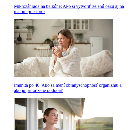
Mikrozáhrada na balkóne: Ako si vytvoriť zelenú oázu aj na
malom priestore?
Imunita po 40: Ako sa mení obranyschopnosť organizmu a
ako ju prirodzene podporiť