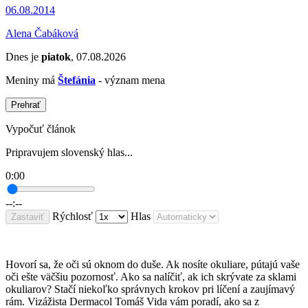
06.08.2014
Alena Čabáková
Dnes je
piatok
, 07.08.2026
Meniny má
Štefánia
- význam mena
Prehrať
Vypočuť článok
Pripravujem slovenský hlas...
0:00
--:--
Rýchlosť
Hlas
Zastaviť
Hovorí sa, že oči sú oknom do duše. Ak nosíte okuliare, pútajú vaše
oči ešte väčšiu pozornosť. Ako sa nalíčiť, ak ich skrývate za sklami
okuliarov? Stačí niekoľko správnych krokov pri líčení a zaujímavý
rám. Vizážista Dermacol Tomáš Vida vám poradí, ako sa z