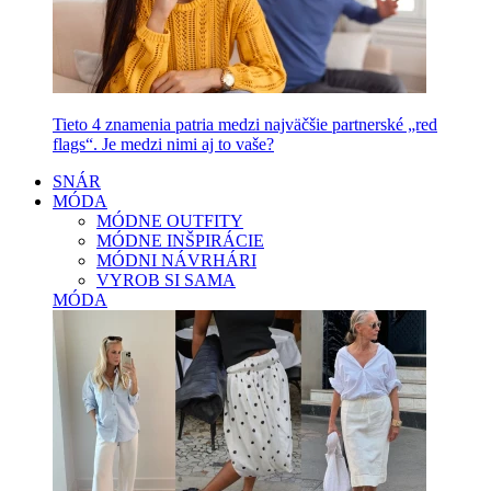
Tieto 4 znamenia patria medzi najväčšie partnerské „red
flags“. Je medzi nimi aj to vaše?
SNÁR
MÓDA
MÓDNE OUTFITY
MÓDNE INŠPIRÁCIE
MÓDNI NÁVRHÁRI
VYROB SI SAMA
MÓDA