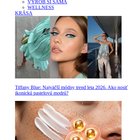
VYROB SI SAMA
WELLNESS
KRÁSA
Tiffany Blue: Najväčší módny trend leta 2026. Ako nosiť
ikonickú pastelovú modrú?