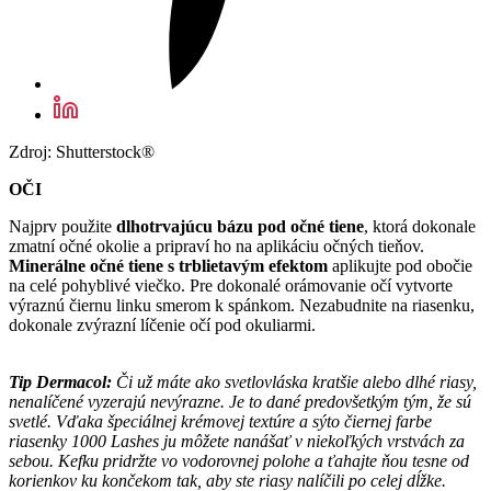
Zdroj: Shutterstock®
OČI
Najprv použite
dlhotrvajúcu bázu pod očné tiene
, ktorá dokonale
zmatní očné okolie a pripraví ho na aplikáciu očných tieňov.
Minerálne očné tiene s trblietavým efektom
aplikujte pod obočie
na celé pohyblivé viečko. Pre dokonalé orámovanie očí vytvorte
výraznú čiernu linku smerom k spánkom. Nezabudnite na riasenku,
dokonale zvýrazní líčenie očí pod okuliarmi.
Tip Dermacol:
Či už máte ako svetlovláska kratšie alebo dlhé riasy,
nenalíčené vyzerajú nevýrazne. Je to dané predovšetkým tým, že sú
svetlé.
Vďaka
špeciálnej krémovej textúre
a sýto čiernej farbe
riasenky 1000 Lashes ju môžete nanášať v niekoľkých vrstvách za
sebou. Kefku pridržte vo vodorovnej polohe a ťahajte ňou tesne od
korienkov ku končekom tak, aby ste riasy nalíčili po celej dĺžke.