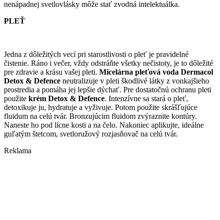
nenápadnej svetlovlásky môže stať zvodná intelektuálka.
PLEŤ
Jedna z dôležitých vecí pri starostlivosti o pleť je pravidelné
čistenie. Ráno i večer, vždy odstráňte všetky nečistoty, je to dôležité
pre zdravie a krásu vašej pleti.
Micelárna pleťová voda Dermacol
Detox & Defence
neutralizuje v pleti škodlivé látky z vonkajšieho
prostredia a pomáha jej lepšie dýchať. Pre dostatočnú ochranu pleti
použite
krém Detox & Defence
. Intenzívne sa stará o pleť,
detoxikuje ju, hydratuje a vyživuje. Potom použite skrášľujúce
fluidum na celú tvár. Bronzujúcim fluidom zvýraznite kontúry.
Naneste ho pod lícne kosti a na čelo. Nakoniec aplikujte, ideálne
guľatým štetcom, svetloružový rozjasňovač na celú tvár.
Reklama