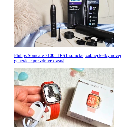
Philips Sonicare 7100: TEST sonickej zubnej kefky novej
generácie pre zdravé ďasná