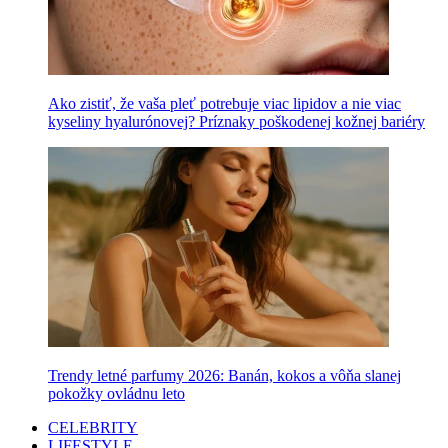
Ako zistiť, že vaša pleť potrebuje viac lipidov a nie viac
kyseliny hyalurónovej? Príznaky poškodenej kožnej bariéry
Trendy letné parfumy 2026: Banán, kokos a vôňa slanej
pokožky ovládnu leto
CELEBRITY
LIFESTYLE