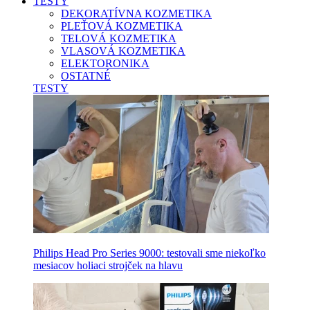
TESTY
DEKORATÍVNA KOZMETIKA
PLEŤOVÁ KOZMETIKA
TELOVÁ KOZMETIKA
VLASOVÁ KOZMETIKA
ELEKTORONIKA
OSTATNÉ
TESTY
Philips Head Pro Series 9000: testovali sme niekoľko
mesiacov holiaci strojček na hlavu