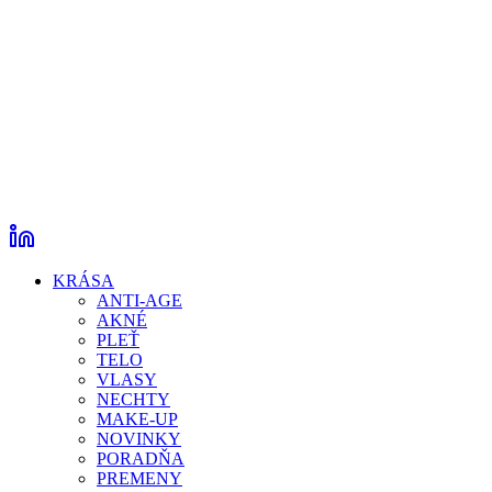
KRÁSA
ANTI-AGE
AKNÉ
PLEŤ
TELO
VLASY
NECHTY
MAKE-UP
NOVINKY
PORADŇA
PREMENY