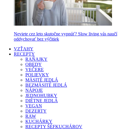
Neviete cez leto skutočne vypnúť? Slow living vás naučí
oddychovať bez výčitiek
VZŤAHY
RECEPTY
RAŇAJKY
OBEDY
VEČERE
POLIEVKY
MÄSITÉ JEDLÁ
BEZMÄSITÉ JEDLÁ
NÁPOJE
JEDNOHUBKY
DIÉTNE JEDLÁ
VEGAN
DEZERTY
RAW
KUCHÁRKY
RECEPTY ŠÉFKUCHÁROV