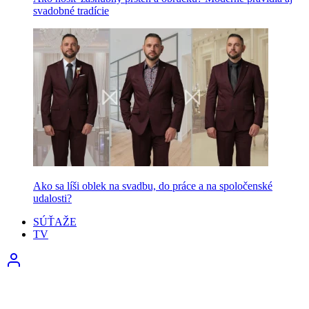
svadobné tradície
Ako sa líši oblek na svadbu, do práce a na spoločenské
udalosti?
SÚŤAŽE
TV