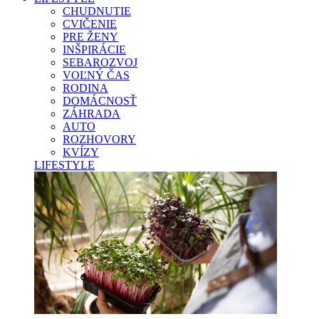
CHUDNUTIE
CVIČENIE
PRE ŽENY
INŠPIRÁCIE
SEBAROZVOJ
VOĽNÝ ČAS
RODINA
DOMÁCNOSŤ
ZÁHRADA
AUTO
ROZHOVORY
KVÍZY
LIFESTYLE