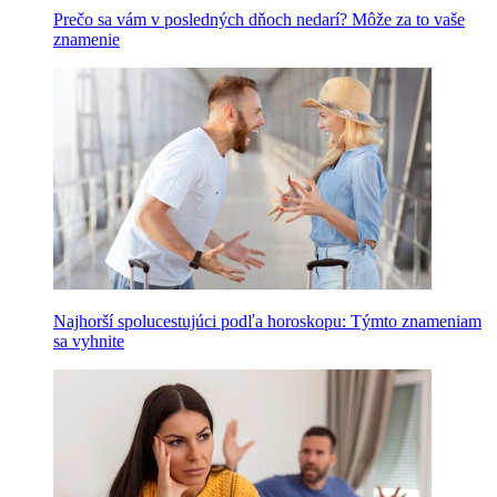
Prečo sa vám v posledných dňoch nedarí? Môže za to vaše
znamenie
Najhorší spolucestujúci podľa horoskopu: Týmto znameniam
sa vyhnite