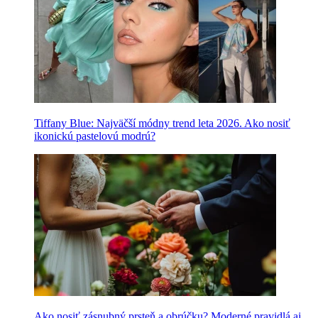
Tiffany Blue: Najväčší módny trend leta 2026. Ako nosiť
ikonickú pastelovú modrú?
Ako nosiť zásnubný prsteň a obrúčku? Moderné pravidlá aj