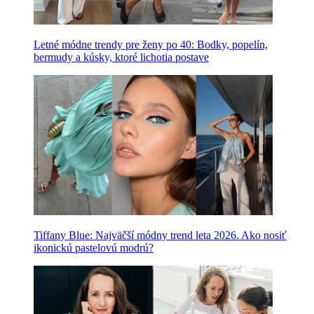
Letné módne trendy pre ženy po 40: Bodky, popelín,
bermudy a kúsky, ktoré lichotia postave
Tiffany Blue: Najväčší módny trend leta 2026. Ako nosiť
ikonickú pastelovú modrú?