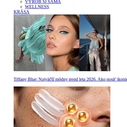
VYROB SI SAMA
WELLNESS
KRÁSA
Tiffany Blue: Najväčší módny trend leta 2026. Ako nosiť ikon