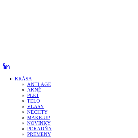
KRÁSA
ANTI-AGE
AKNÉ
PLEŤ
TELO
VLASY
NECHTY
MAKE-UP
NOVINKY
PORADŇA
PREMENY