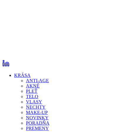
KRÁSA
ANTI-AGE
AKNÉ
PLEŤ
TELO
VLASY
NECHTY
MAKE-UP
NOVINKY
PORADŇA
PREMENY