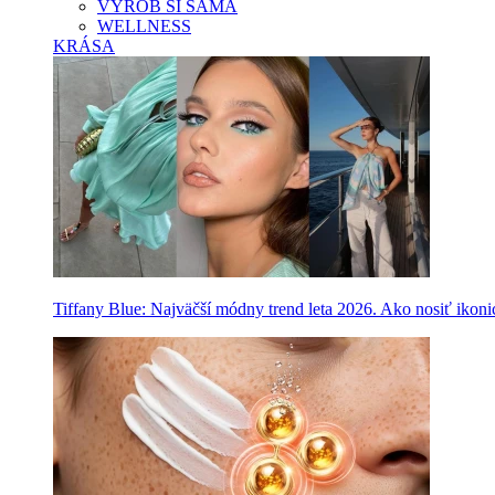
VYROB SI SAMA
WELLNESS
KRÁSA
Tiffany Blue: Najväčší módny trend leta 2026. Ako nosiť ikon