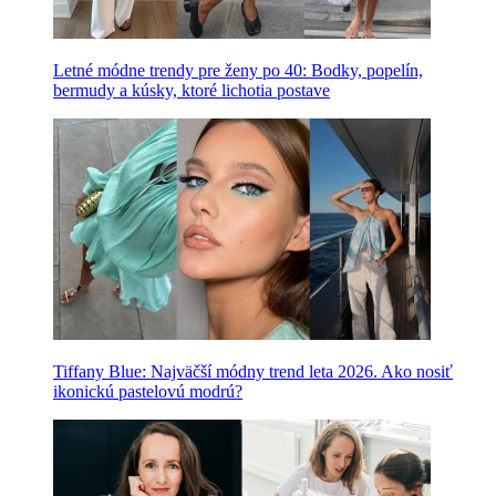
Letné módne trendy pre ženy po 40: Bodky, popelín,
bermudy a kúsky, ktoré lichotia postave
Tiffany Blue: Najväčší módny trend leta 2026. Ako nosiť
ikonickú pastelovú modrú?