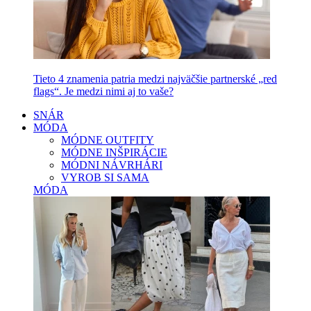
Tieto 4 znamenia patria medzi najväčšie partnerské „red
flags“. Je medzi nimi aj to vaše?
SNÁR
MÓDA
MÓDNE OUTFITY
MÓDNE INŠPIRÁCIE
MÓDNI NÁVRHÁRI
VYROB SI SAMA
MÓDA