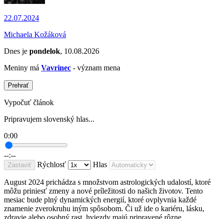
22.07.2024
Michaela Kožáková
Dnes je
pondelok
, 10.08.2026
Meniny má
Vavrinec
- význam mena
Prehrať
Vypočuť článok
Pripravujem slovenský hlas...
0:00
--:--
Rýchlosť
Hlas
Zastaviť
August 2024 prichádza s množstvom astrologických udalostí, ktoré
môžu priniesť zmeny a nové príležitosti do našich životov. Tento
mesiac bude plný dynamických energií, ktoré ovplyvnia každé
znamenie zverokruhu iným spôsobom. Či už ide o kariéru, lásku,
zdravie alebo osobný rast, hviezdy majú pripravené rôzne