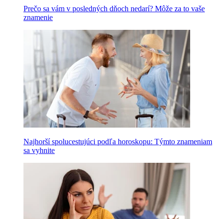
Prečo sa vám v posledných dňoch nedarí? Môže za to vaše
znamenie
Najhorší spolucestujúci podľa horoskopu: Týmto znameniam
sa vyhnite