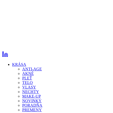
KRÁSA
ANTI-AGE
AKNÉ
PLEŤ
TELO
VLASY
NECHTY
MAKE-UP
NOVINKY
PORADŇA
PREMENY