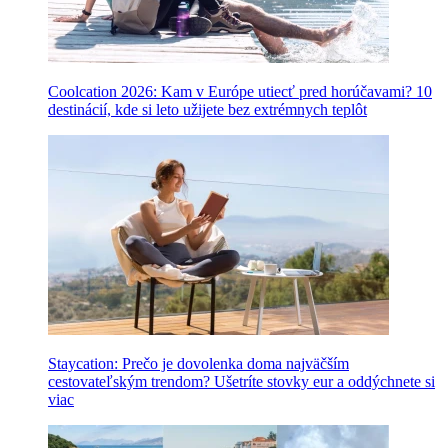
Coolcation 2026: Kam v Európe utiecť pred horúčavami? 10
destinácií, kde si leto užijete bez extrémnych teplôt
Staycation: Prečo je dovolenka doma najväčším
cestovateľským trendom? Ušetríte stovky eur a oddýchnete si
viac