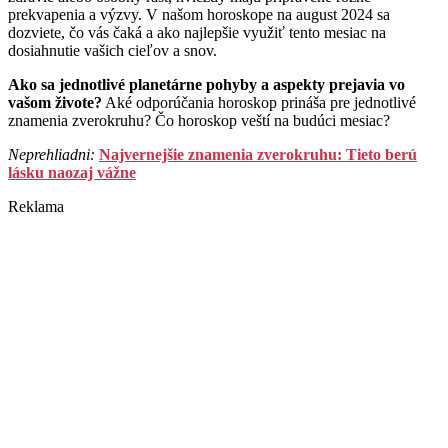
prekvapenia a výzvy. V našom horoskope na august 2024 sa
dozviete, čo vás čaká a ako najlepšie využiť tento mesiac na
dosiahnutie vašich cieľov a snov.
Ako sa jednotlivé planetárne pohyby a aspekty prejavia vo
vašom živote?
Aké odporúčania horoskop prináša pre jednotlivé
znamenia zverokruhu? Čo horoskop veští na budúci mesiac?
Neprehliadni:
Najvernejšie znamenia zverokruhu: Tieto berú
lásku naozaj vážne
Reklama