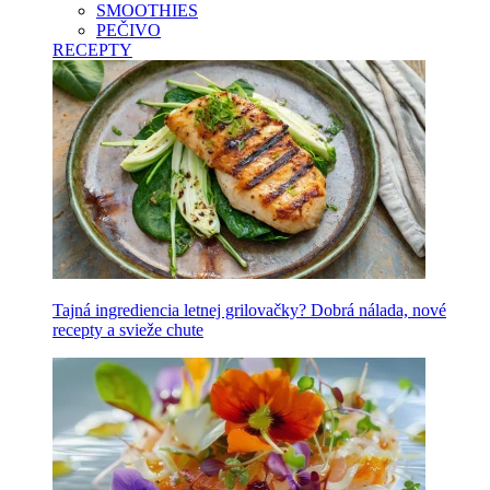
SMOOTHIES
PEČIVO
RECEPTY
Tajná ingrediencia letnej grilovačky? Dobrá nálada, nové
recepty a svieže chute