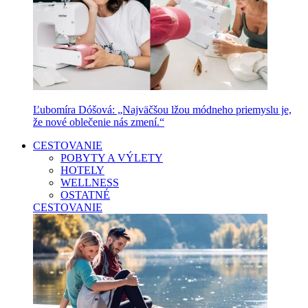
Ľubomíra Dóšová: „Najväčšou lžou módneho priemyslu je,
že nové oblečenie nás zmení.“
CESTOVANIE
POBYTY A VÝLETY
HOTELY
WELLNESS
OSTATNÉ
CESTOVANIE