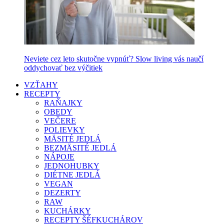
Neviete cez leto skutočne vypnúť? Slow living vás naučí
oddychovať bez výčitiek
VZŤAHY
RECEPTY
RAŇAJKY
OBEDY
VEČERE
POLIEVKY
MÄSITÉ JEDLÁ
BEZMÄSITÉ JEDLÁ
NÁPOJE
JEDNOHUBKY
DIÉTNE JEDLÁ
VEGAN
DEZERTY
RAW
KUCHÁRKY
RECEPTY ŠÉFKUCHÁROV