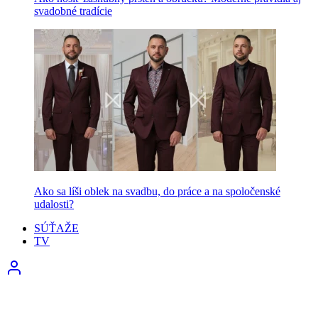
svadobné tradície
Ako sa líši oblek na svadbu, do práce a na spoločenské
udalosti?
SÚŤAŽE
TV