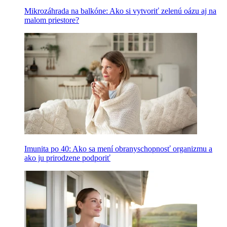
Mikrozáhrada na balkóne: Ako si vytvoriť zelenú oázu aj na
malom priestore?
Imunita po 40: Ako sa mení obranyschopnosť organizmu a
ako ju prirodzene podporiť