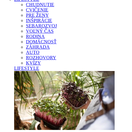
CHUDNUTIE
CVIČENIE
PRE ŽENY
INŠPIRÁCIE
SEBAROZVOJ
VOĽNÝ ČAS
RODINA
DOMÁCNOSŤ
ZÁHRADA
AUTO
ROZHOVORY
KVÍZY
LIFESTYLE