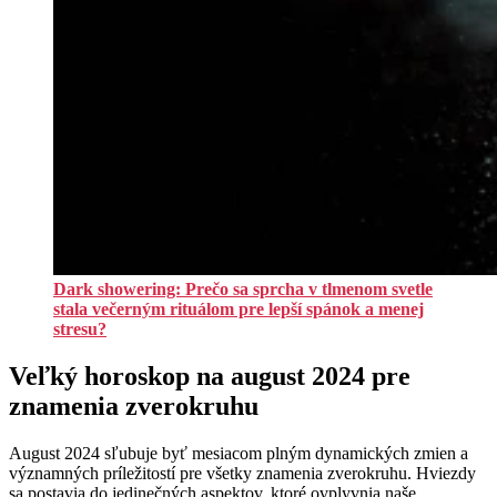
Dark showering: Prečo sa sprcha v tlmenom svetle
stala večerným rituálom pre lepší spánok a menej
stresu?
Veľký horoskop na august 2024 pre
znamenia zverokruhu
August 2024 sľubuje byť mesiacom plným dynamických zmien a
významných príležitostí pre všetky znamenia zverokruhu. Hviezdy
sa postavia do jedinečných aspektov, ktoré ovplyvnia naše