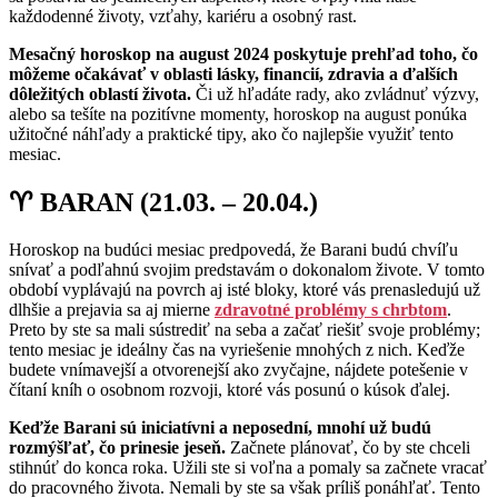
každodenné životy, vzťahy, kariéru a osobný rast.
Mesačný horoskop na august 2024 poskytuje prehľad toho, čo
môžeme očakávať v oblasti lásky, financií, zdravia a ďalších
dôležitých oblastí života.
Či už hľadáte rady, ako zvládnuť výzvy,
alebo sa tešíte na pozitívne momenty, horoskop na august ponúka
užitočné náhľady a praktické tipy, ako čo najlepšie využiť tento
mesiac.
♈ BARAN (21.03. – 20.04.)
Horoskop na budúci mesiac predpovedá, že Barani budú chvíľu
snívať a podľahnú svojim predstavám o dokonalom živote. V tomto
období vyplávajú na povrch aj isté bloky, ktoré vás prenasledujú už
dlhšie a prejavia sa aj mierne
zdravotné problémy s chrbtom
.
Preto by ste sa mali sústrediť na seba a začať riešiť svoje problémy;
tento mesiac je ideálny čas na vyriešenie mnohých z nich. Keďže
budete vnímavejší a otvorenejší ako zvyčajne, nájdete potešenie v
čítaní kníh o osobnom rozvoji, ktoré vás posunú o kúsok ďalej.
Keďže Barani sú iniciatívni a neposední, mnohí už budú
rozmýšľať, čo prinesie jeseň.
Začnete plánovať, čo by ste chceli
stihnúť do konca roka. Užili ste si voľna a pomaly sa začnete vracať
do pracovného života. Nemali by ste sa však príliš ponáhľať. Tento