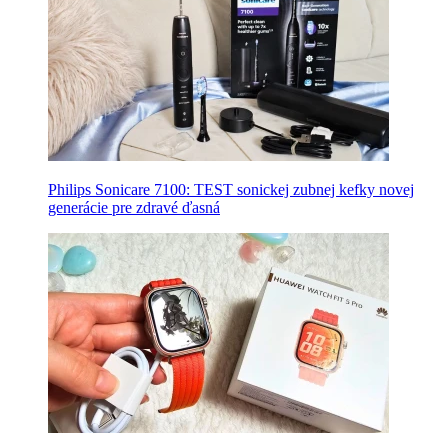
Philips Sonicare 7100: TEST sonickej zubnej kefky novej
generácie pre zdravé ďasná