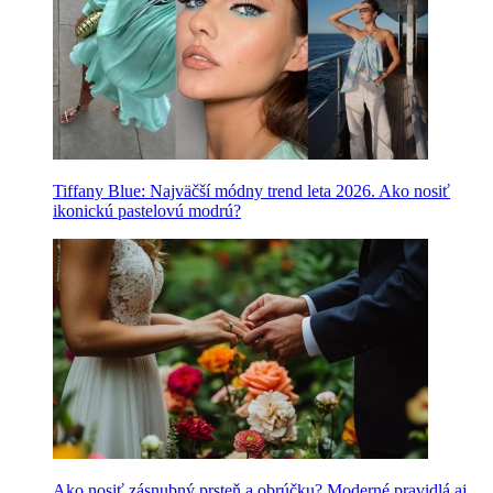
Tiffany Blue: Najväčší módny trend leta 2026. Ako nosiť
ikonickú pastelovú modrú?
Ako nosiť zásnubný prsteň a obrúčku? Moderné pravidlá aj