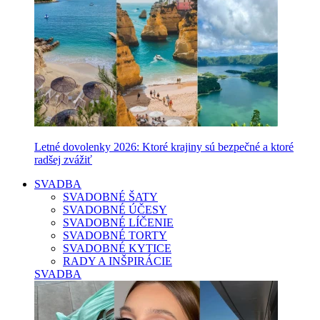
Letné dovolenky 2026: Ktoré krajiny sú bezpečné a ktoré
radšej zvážiť
SVADBA
SVADOBNÉ ŠATY
SVADOBNÉ ÚČESY
SVADOBNÉ LÍČENIE
SVADOBNÉ TORTY
SVADOBNÉ KYTICE
RADY A INŠPIRÁCIE
SVADBA