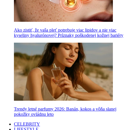
Ako zistiť, že vaša pleť potrebuje viac lipidov a nie viac
kyseliny hyalurónovej? Príznaky poškodenej kožnej bariéry
Trendy letné parfumy 2026: Banán, kokos a vôňa slanej
pokožky ovládnu leto
CELEBRITY
LIFESTYLE