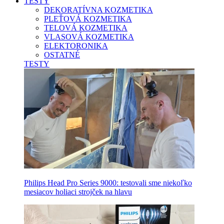
TESTY
DEKORATÍVNA KOZMETIKA
PLEŤOVÁ KOZMETIKA
TELOVÁ KOZMETIKA
VLASOVÁ KOZMETIKA
ELEKTORONIKA
OSTATNÉ
TESTY
Philips Head Pro Series 9000: testovali sme niekoľko
mesiacov holiaci strojček na hlavu