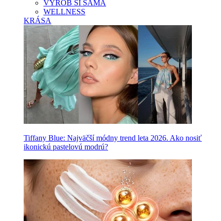
VYROB SI SAMA
WELLNESS
KRÁSA
Tiffany Blue: Najväčší módny trend leta 2026. Ako nosiť
ikonickú pastelovú modrú?