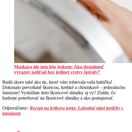
Maskara ide toto leto bokom: Ako dosiahnuť
výrazný pohľad bez jedinej vrstvy špirály?
Budú skoro také ako tie, ktoré vám robievala vaša babička!
Dokonalo prevoňané škoricou, krehké a chrumkavé – jednoducho
famózne! Vyskúšate tieto škoricové slimáky aj vy? Zistite, čo
budeme potrebovať na škoricové slimáky a ako postupovať.
Odporúčame:
Recept na krtkovu tortu: Lahodné mini tortičky s
banánom