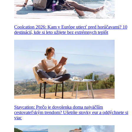
Coolcation 2026: Kam v Európe utiecť pred horúčavami? 10
destinácií, kde si leto užijete bez extrémnych teplôt
Staycation: Prečo je dovolenka doma najväčším
cestovateľským trendom? Ušetríte stovky eur a oddýchnete si
viac