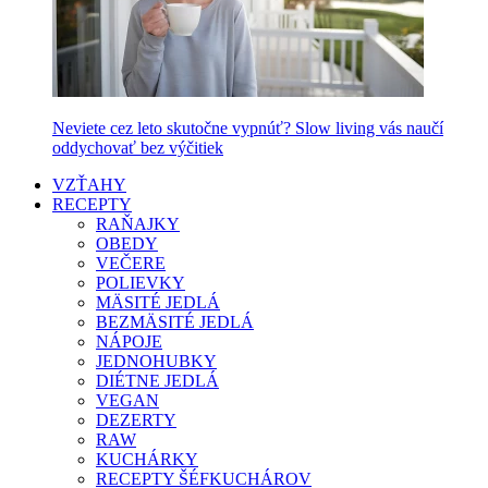
Neviete cez leto skutočne vypnúť? Slow living vás naučí
oddychovať bez výčitiek
VZŤAHY
RECEPTY
RAŇAJKY
OBEDY
VEČERE
POLIEVKY
MÄSITÉ JEDLÁ
BEZMÄSITÉ JEDLÁ
NÁPOJE
JEDNOHUBKY
DIÉTNE JEDLÁ
VEGAN
DEZERTY
RAW
KUCHÁRKY
RECEPTY ŠÉFKUCHÁROV