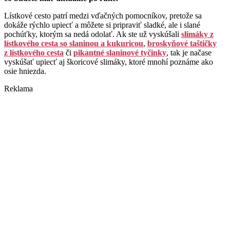
Lístkové cesto patrí medzi vďačných pomocníkov, pretože sa
dokáže rýchlo upiecť a môžete si pripraviť sladké, ale i slané
pochúťky, ktorým sa nedá odolať. Ak ste už vyskúšali
slimáky z
lístkového cesta so slaninou a kukuricou
,
broskyňové taštičky
z lístkového cesta
či
pikantné slaninové tyčinky
, tak je načase
vyskúšať upiecť aj škoricové slimáky, ktoré mnohí poznáme ako
osie hniezda.
Reklama