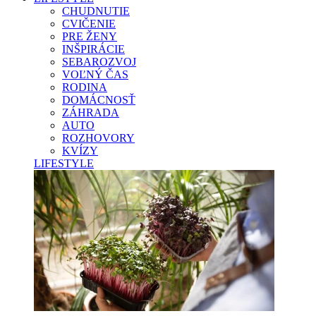
CHUDNUTIE
CVIČENIE
PRE ŽENY
INŠPIRÁCIE
SEBAROZVOJ
VOĽNÝ ČAS
RODINA
DOMÁCNOSŤ
ZÁHRADA
AUTO
ROZHOVORY
KVÍZY
LIFESTYLE