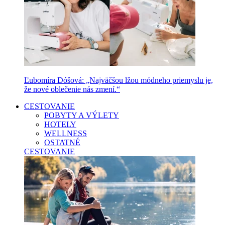
Ľubomíra Dóšová: „Najväčšou lžou módneho priemyslu je,
že nové oblečenie nás zmení.“
CESTOVANIE
POBYTY A VÝLETY
HOTELY
WELLNESS
OSTATNÉ
CESTOVANIE