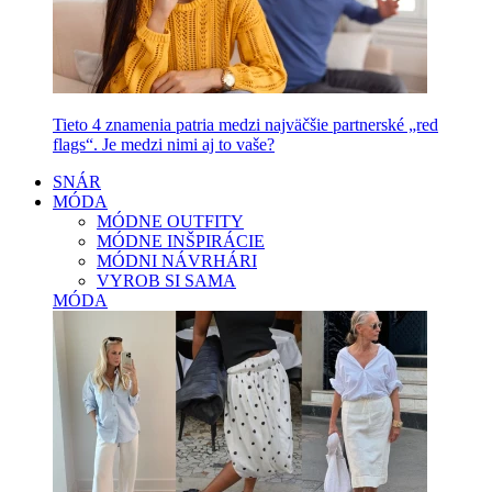
Tieto 4 znamenia patria medzi najväčšie partnerské „red
flags“. Je medzi nimi aj to vaše?
SNÁR
MÓDA
MÓDNE OUTFITY
MÓDNE INŠPIRÁCIE
MÓDNI NÁVRHÁRI
VYROB SI SAMA
MÓDA