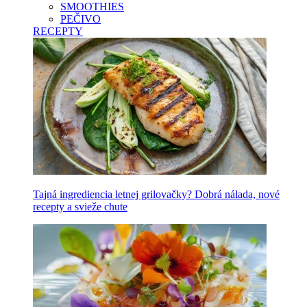
SMOOTHIES
PEČIVO
RECEPTY
Tajná ingrediencia letnej grilovačky? Dobrá nálada, nové
recepty a svieže chute