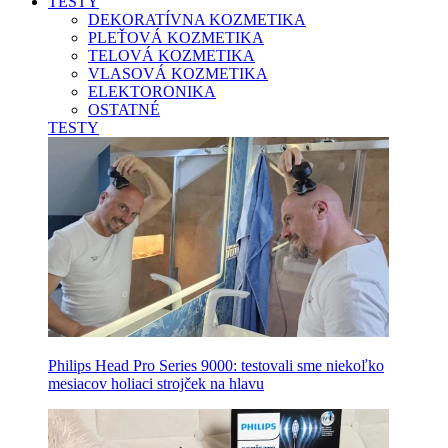
TESTY
DEKORATÍVNA KOZMETIKA
PLEŤOVÁ KOZMETIKA
TELOVÁ KOZMETIKA
VLASOVÁ KOZMETIKA
ELEKTORONIKA
OSTATNÉ
TESTY
Philips Head Pro Series 9000: testovali sme niekoľko
mesiacov holiaci strojček na hlavu