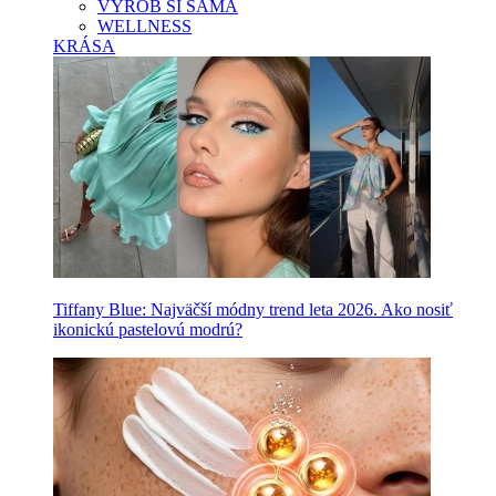
VYROB SI SAMA
WELLNESS
KRÁSA
Tiffany Blue: Najväčší módny trend leta 2026. Ako nosiť
ikonickú pastelovú modrú?