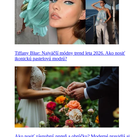
Tiffany Blue: Najväčší módny trend leta 2026. Ako nosiť
ikonickú pastelovú modrú?
Ako nosiť zásnubný prsteň a obrúčku? Moderné pravidlá aj