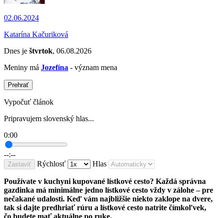
02.06.2024
Katarína Kačuriková
Dnes je
štvrtok
, 06.08.2026
Meniny má
Jozefína
- význam mena
Prehrať
Vypočuť článok
Pripravujem slovenský hlas...
0:00
--:--
Rýchlosť
Hlas
Zastaviť
Používate v kuchyni kupované lístkové cesto? Každá správna
gazdinka má minimálne jedno lístkové cesto vždy v zálohe – pre
nečakané udalosti. Keď vám najbližšie niekto zaklope na dvere,
tak si dajte predhriať rúru a lístkové cesto natrite čímkoľvek,
čo budete mať aktuálne po ruke.