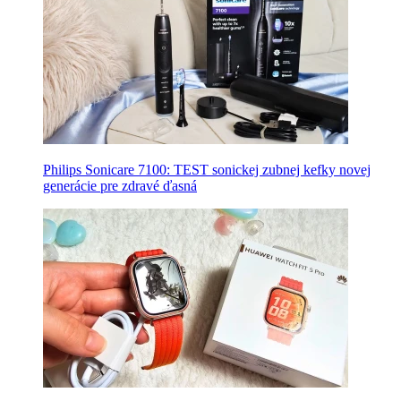
Philips Sonicare 7100: TEST sonickej zubnej kefky novej
generácie pre zdravé ďasná