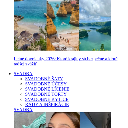
Letné dovolenky 2026: Ktoré krajiny sú bezpečné a ktoré
radšej zvážiť
SVADBA
SVADOBNÉ ŠATY
SVADOBNÉ ÚČESY
SVADOBNÉ LÍČENIE
SVADOBNÉ TORTY
SVADOBNÉ KYTICE
RADY A INŠPIRÁCIE
SVADBA