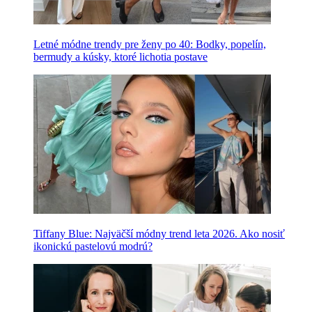
Letné módne trendy pre ženy po 40: Bodky, popelín,
bermudy a kúsky, ktoré lichotia postave
Tiffany Blue: Najväčší módny trend leta 2026. Ako nosiť
ikonickú pastelovú modrú?