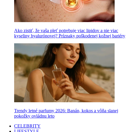
Ako zistiť, že vaša pleť potrebuje viac lipidov a nie viac
kyseliny hyalurónovej? Príznaky poškodenej kožnej bariéry
Trendy letné parfumy 2026: Banán, kokos a vôňa slanej
pokožky ovládnu leto
CELEBRITY
LIFESTYLE