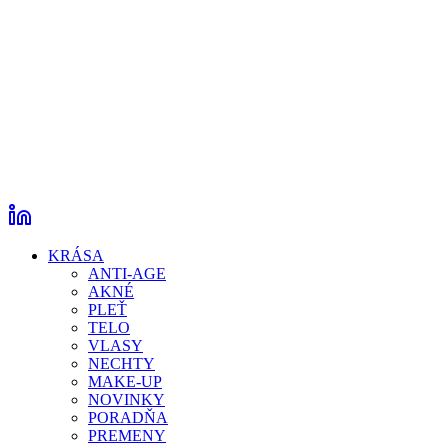
KRÁSA
ANTI-AGE
AKNÉ
PLEŤ
TELO
VLASY
NECHTY
MAKE-UP
NOVINKY
PORADŇA
PREMENY