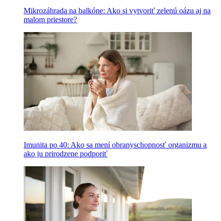
Mikrozáhrada na balkóne: Ako si vytvoriť zelenú oázu aj na
malom priestore?
Imunita po 40: Ako sa mení obranyschopnosť organizmu a
ako ju prirodzene podporiť