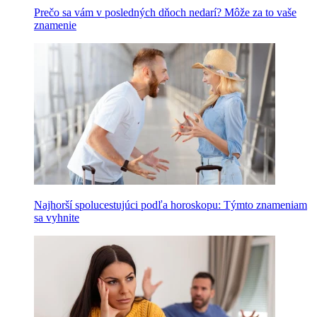
Prečo sa vám v posledných dňoch nedarí? Môže za to vaše
znamenie
Najhorší spolucestujúci podľa horoskopu: Týmto znameniam
sa vyhnite