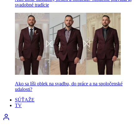
svadobné tradície
Ako sa líši oblek na svadbu, do práce a na spoločenské
udalosti?
SÚŤAŽE
TV