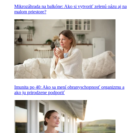
Mikrozáhrada na balkóne: Ako si vytvoriť zelenú oázu aj na
malom priestore?
Imunita po 40: Ako sa mení obranyschopnosť organizmu a
ako ju prirodzene podporiť