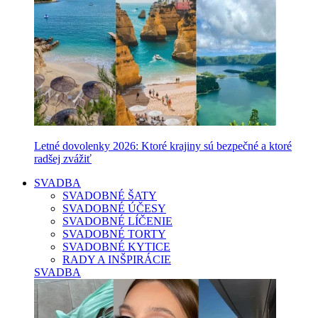
Letné dovolenky 2026: Ktoré krajiny sú bezpečné a ktoré
radšej zvážiť
SVADBA
SVADOBNÉ ŠATY
SVADOBNÉ ÚČESY
SVADOBNÉ LÍČENIE
SVADOBNÉ TORTY
SVADOBNÉ KYTICE
RADY A INŠPIRÁCIE
SVADBA