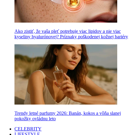
Ako zistiť, že vaša pleť potrebuje viac lipidov a nie viac
kyseliny hyalurónovej? Príznaky poškodenej kožnej bariéry
Trendy letné parfumy 2026: Banán, kokos a vôňa slanej
pokožky ovládnu leto
CELEBRITY
LIFESTYLE