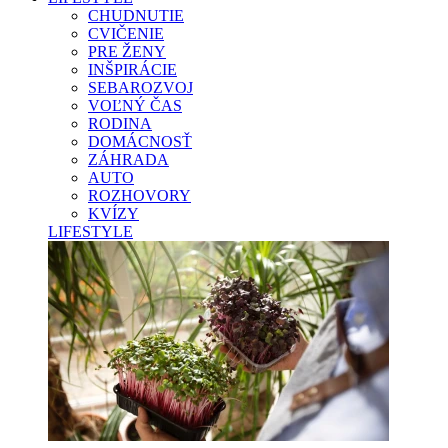
CHUDNUTIE
CVIČENIE
PRE ŽENY
INŠPIRÁCIE
SEBAROZVOJ
VOĽNÝ ČAS
RODINA
DOMÁCNOSŤ
ZÁHRADA
AUTO
ROZHOVORY
KVÍZY
LIFESTYLE