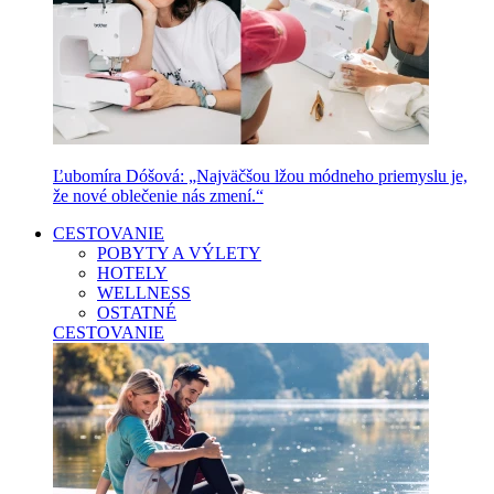
Ľubomíra Dóšová: „Najväčšou lžou módneho priemyslu je,
že nové oblečenie nás zmení.“
CESTOVANIE
POBYTY A VÝLETY
HOTELY
WELLNESS
OSTATNÉ
CESTOVANIE