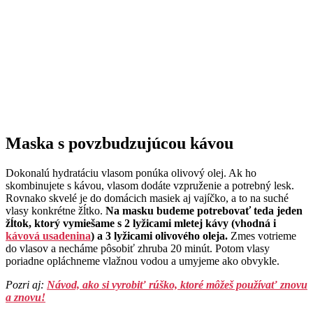
Maska s povzbudzujúcou kávou
Dokonalú hydratáciu vlasom ponúka olivový olej. Ak ho
skombinujete s kávou, vlasom dodáte vzpruženie a potrebný lesk.
Rovnako skvelé je do domácich masiek aj vajíčko, a to na suché
vlasy konkrétne žĺtko.
Na masku budeme potrebovať teda jeden
žĺtok, ktorý vymiešame s 2 lyžicami mletej kávy (vhodná i
kávová usadenina
) a 3 lyžicami olivového oleja.
Zmes votrieme
do vlasov a necháme pôsobiť zhruba 20 minút. Potom vlasy
poriadne opláchneme vlažnou vodou a umyjeme ako obvykle.
Pozri aj:
Návod, ako si vyrobiť rúško, ktoré môžeš používať znovu
a znovu!