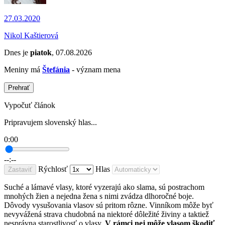
27.03.2020
Nikol Kaštierová
Dnes je
piatok
, 07.08.2026
Meniny má
Štefánia
- význam mena
Prehrať
Vypočuť článok
Pripravujem slovenský hlas...
0:00
--:--
Rýchlosť
Hlas
Zastaviť
Suché a lámavé vlasy, ktoré vyzerajú ako slama, sú postrachom
mnohých žien a nejedna žena s nimi zvádza dlhoročné boje.
Dôvody vysušovania vlasov sú pritom rôzne. Vinníkom môže byť
nevyvážená strava chudobná na niektoré dôležité živiny a taktiež
nesprávna starostlivosť o vlasy.
V rámci nej môže vlasom škodiť