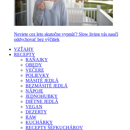
Neviete cez leto skutočne vypnúť? Slow living vás naučí
oddychovať bez výčitiek
VZŤAHY
RECEPTY
RAŇAJKY
OBEDY
VEČERE
POLIEVKY
MÄSITÉ JEDLÁ
BEZMÄSITÉ JEDLÁ
NÁPOJE
JEDNOHUBKY
DIÉTNE JEDLÁ
VEGAN
DEZERTY
RAW
KUCHÁRKY
RECEPTY ŠÉFKUCHÁROV