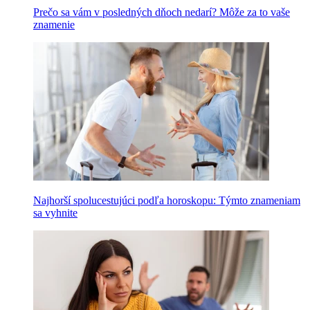
Prečo sa vám v posledných dňoch nedarí? Môže za to vaše
znamenie
Najhorší spolucestujúci podľa horoskopu: Týmto znameniam
sa vyhnite