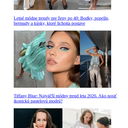
Letné módne trendy pre ženy po 40: Bodky, popelín,
bermudy a kúsky, ktoré lichotia postave
Tiffany Blue: Najväčší módny trend leta 2026. Ako nosiť
ikonickú pastelovú modrú?