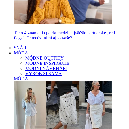
Tieto 4 znamenia patria medzi najväčšie partnerské „red
flags“. Je medzi nimi aj to vaše?
SNÁR
MÓDA
MÓDNE OUTFITY
MÓDNE INŠPIRÁCIE
MÓDNI NÁVRHÁRI
VYROB SI SAMA
MÓDA