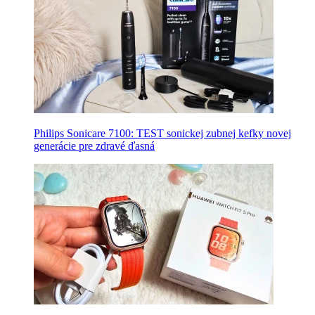
Philips Sonicare 7100: TEST sonickej zubnej kefky novej
generácie pre zdravé ďasná