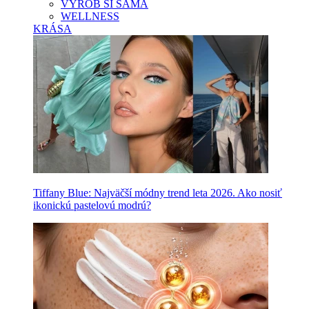
VYROB SI SAMA
WELLNESS
KRÁSA
Tiffany Blue: Najväčší módny trend leta 2026. Ako nosiť
ikonickú pastelovú modrú?