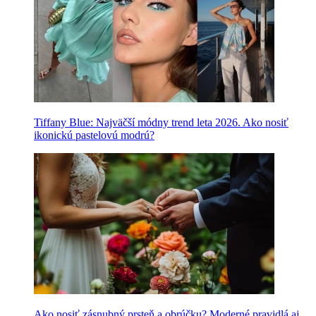
Tiffany Blue: Najväčší módny trend leta 2026. Ako nosiť
ikonickú pastelovú modrú?
Ako nosiť zásnubný prsteň a obrúčku? Moderné pravidlá aj