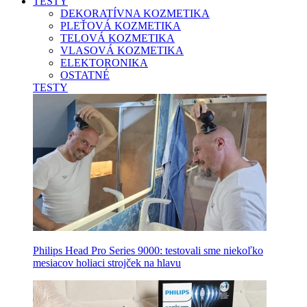
TESTY
DEKORATÍVNA KOZMETIKA
PLEŤOVÁ KOZMETIKA
TELOVÁ KOZMETIKA
VLASOVÁ KOZMETIKA
ELEKTORONIKA
OSTATNÉ
TESTY
Philips Head Pro Series 9000: testovali sme niekoľko
mesiacov holiaci strojček na hlavu