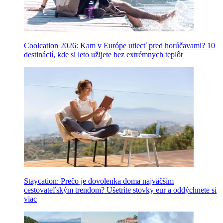
Coolcation 2026: Kam v Európe utiecť pred horúčavami? 10
destinácií, kde si leto užijete bez extrémnych teplôt
Staycation: Prečo je dovolenka doma najväčším
cestovateľským trendom? Ušetríte stovky eur a oddýchnete si
viac