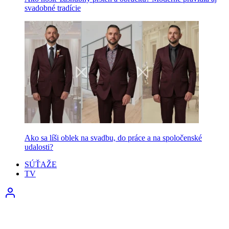
svadobné tradície
Ako sa líši oblek na svadbu, do práce a na spoločenské
udalosti?
SÚŤAŽE
TV