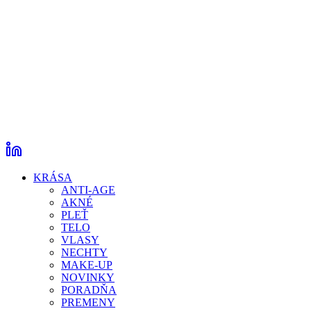
KRÁSA
ANTI-AGE
AKNÉ
PLEŤ
TELO
VLASY
NECHTY
MAKE-UP
NOVINKY
PORADŇA
PREMENY