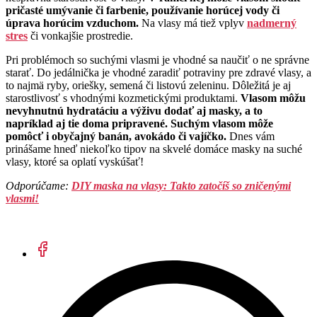
pričasté umývanie či farbenie, používanie horúcej vody či
úprava horúcim vzduchom.
Na vlasy má tiež vplyv
nadmerný
stres
či vonkajšie prostredie.
Pri problémoch so suchými vlasmi je vhodné sa naučiť o ne správne
starať. Do jedálnička je vhodné zaradiť potraviny pre zdravé vlasy, a
to najmä ryby, oriešky, semená či listovú zeleninu. Dôležitá je aj
starostlivosť s vhodnými kozmetickými produktami.
Vlasom môžu
nevyhnutnú hydratáciu a výživu dodať aj masky, a to
napríklad aj tie doma pripravené. Suchým vlasom môže
pomôcť i obyčajný banán, avokádo či vajíčko.
Dnes vám
prinášame hneď niekoľko tipov na skvelé domáce masky na suché
vlasy, ktoré sa oplatí vyskúšať!
Odporúčame:
DIY maska na vlasy: Takto zatočíš so zničenými
vlasmi!