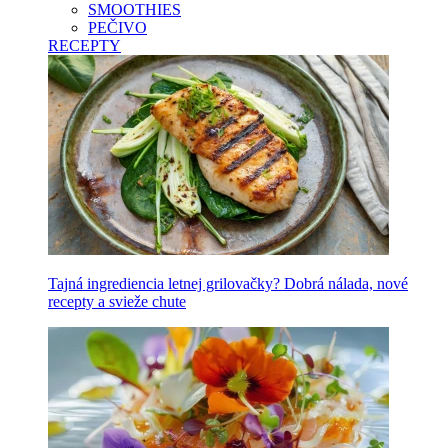
SMOOTHIES
PEČIVO
RECEPTY
Tajná ingrediencia letnej grilovačky? Dobrá nálada, nové
recepty a svieže chute