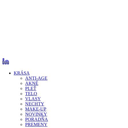
KRÁSA
ANTI-AGE
AKNÉ
PLEŤ
TELO
VLASY
NECHTY
MAKE-UP
NOVINKY
PORADŇA
PREMENY