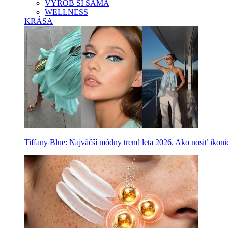
VYROB SI SAMA
WELLNESS
KRÁSA
Tiffany Blue: Najväčší módny trend leta 2026. Ako nosiť ikon