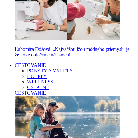
Ľubomíra Dóšová: „Najväčšou lžou módneho priemyslu je,
že nové oblečenie nás zmení.“
CESTOVANIE
POBYTY A VÝLETY
HOTELY
WELLNESS
OSTATNÉ
CESTOVANIE