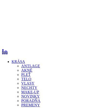
KRÁSA
ANTI-AGE
AKNÉ
PLEŤ
TELO
VLASY
NECHTY
MAKE-UP
NOVINKY
PORADŇA
PREMENY