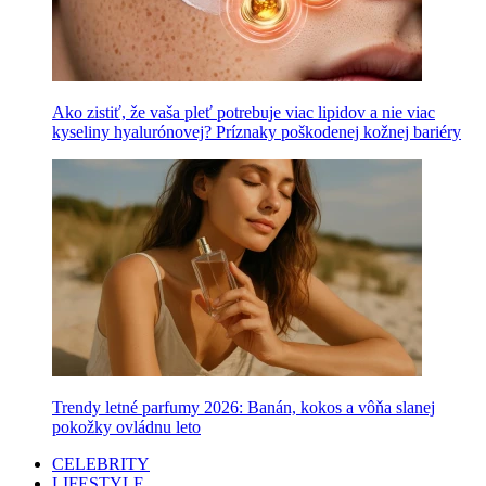
Ako zistiť, že vaša pleť potrebuje viac lipidov a nie viac
kyseliny hyalurónovej? Príznaky poškodenej kožnej bariéry
Trendy letné parfumy 2026: Banán, kokos a vôňa slanej
pokožky ovládnu leto
CELEBRITY
LIFESTYLE