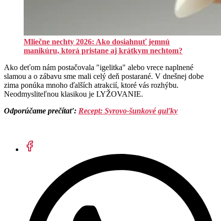
Mliečne nechty 2026: Ako dosiahnuť jemnú
manikúru, ktorá pristane aj krátkym nechtom?
Ako deťom nám postačovala "igelitka" alebo vrece naplnené
slamou a o zábavu sme mali celý deň postarané. V dnešnej dobe
zima ponúka mnoho ďalších atrakcií, ktoré vás rozhýbu.
Neodmysliteľnou klasikou je LYŽOVANIE.
Odporúčame prečítať:
Recept: Syrovo-šunkové guľky