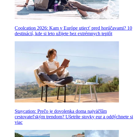
Coolcation 2026: Kam v Európe utiecť pred horúčavami? 10
destinácií, kde si leto užijete bez extrémnych teplôt
Staycation: Prečo je dovolenka doma najväčším
cestovateľským trendom? Ušetríte stovky eur a oddýchnete si
viac