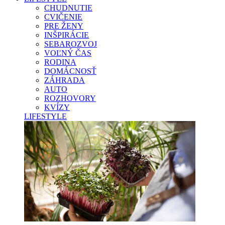
CHUDNUTIE
CVIČENIE
PRE ŽENY
INŠPIRÁCIE
SEBAROZVOJ
VOĽNÝ ČAS
RODINA
DOMÁCNOSŤ
ZÁHRADA
AUTO
ROZHOVORY
KVÍZY
LIFESTYLE