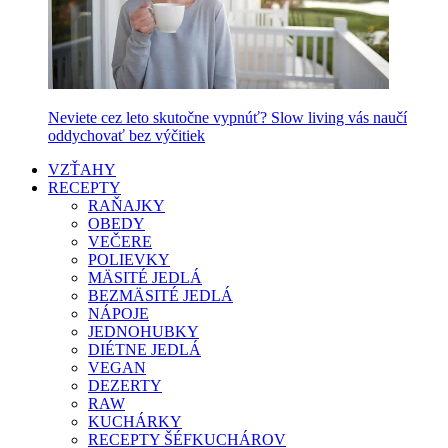
Neviete cez leto skutočne vypnúť? Slow living vás naučí
oddychovať bez výčitiek
VZŤAHY
RECEPTY
RAŇAJKY
OBEDY
VEČERE
POLIEVKY
MÄSITÉ JEDLÁ
BEZMÄSITÉ JEDLÁ
NÁPOJE
JEDNOHUBKY
DIÉTNE JEDLÁ
VEGAN
DEZERTY
RAW
KUCHÁRKY
RECEPTY ŠÉFKUCHÁROV