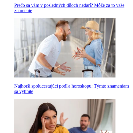
Prečo sa vám v posledných dňoch nedarí? Môže za to vaše
znamenie
Najhorší spolucestujúci podľa horoskopu: Týmto znameniam
sa vyhnite