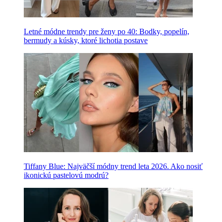
Letné módne trendy pre ženy po 40: Bodky, popelín,
bermudy a kúsky, ktoré lichotia postave
Tiffany Blue: Najväčší módny trend leta 2026. Ako nosiť
ikonickú pastelovú modrú?