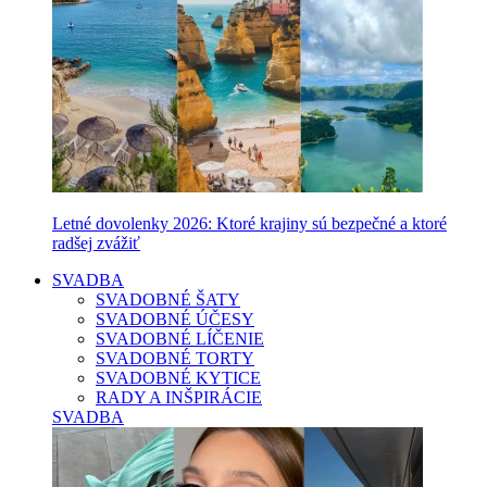
Letné dovolenky 2026: Ktoré krajiny sú bezpečné a ktoré
radšej zvážiť
SVADBA
SVADOBNÉ ŠATY
SVADOBNÉ ÚČESY
SVADOBNÉ LÍČENIE
SVADOBNÉ TORTY
SVADOBNÉ KYTICE
RADY A INŠPIRÁCIE
SVADBA