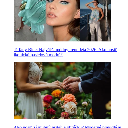
Tiffany Blue: Najväčší módny trend leta 2026. Ako nosiť
ikonickú pastelovú modrú?
Ako nosiť zásnubný prsteň a obrúčku? Moderné pravidlá aj