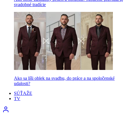
svadobné tradície
Ako sa líši oblek na svadbu, do práce a na spoločenské
udalosti?
SÚŤAŽE
TV