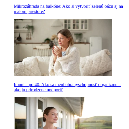
Mikrozáhrada na balkóne: Ako si vytvoriť zelenú oázu aj na
malom priestore?
Imunita po 40: Ako sa mení obranyschopnosť organizmu a
ako ju prirodzene podporiť