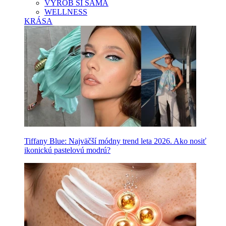
VYROB SI SAMA
WELLNESS
KRÁSA
Tiffany Blue: Najväčší módny trend leta 2026. Ako nosiť
ikonickú pastelovú modrú?