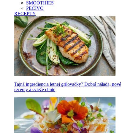
SMOOTHIES
PEČIVO
RECEPTY
Tajná ingrediencia letnej grilovačky? Dobrá nálada, nové
recepty a svieže chute