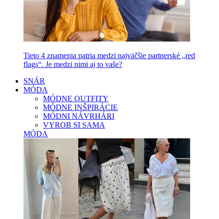
Tieto 4 znamenia patria medzi najväčšie partnerské „red
flags“. Je medzi nimi aj to vaše?
SNÁR
MÓDA
MÓDNE OUTFITY
MÓDNE INŠPIRÁCIE
MÓDNI NÁVRHÁRI
VYROB SI SAMA
MÓDA