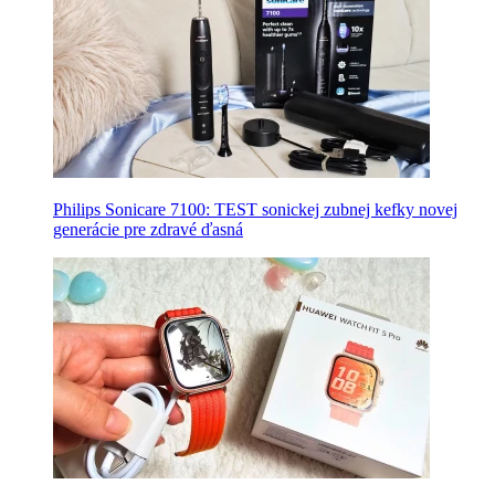
Philips Sonicare 7100: TEST sonickej zubnej kefky novej
generácie pre zdravé ďasná