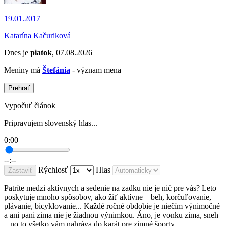
19.01.2017
Katarína Kačuriková
Dnes je
piatok
, 07.08.2026
Meniny má
Štefánia
- význam mena
Prehrať
Vypočuť článok
Pripravujem slovenský hlas...
0:00
--:--
Rýchlosť
Hlas
Zastaviť
Patríte medzi aktívnych a sedenie na zadku nie je nič pre vás? Leto
poskytuje mnoho spôsobov, ako žiť aktívne – beh, korčuľovanie,
plávanie, bicyklovanie... Každé ročné obdobie je niečím výnimočné
a ani pani zima nie je žiadnou výnimkou. Áno, je vonku zima, sneh
– no to všetko vám nahráva do karát pre zimné športy.