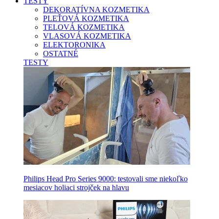
TESTY
DEKORATÍVNA KOZMETIKA
PLEŤOVÁ KOZMETIKA
TELOVÁ KOZMETIKA
VLASOVÁ KOZMETIKA
ELEKTORONIKA
OSTATNÉ
TESTY
Philips Head Pro Series 9000: testovali sme niekoľko
mesiacov holiaci strojček na hlavu