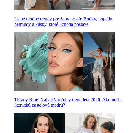
Letné módne trendy pre ženy po 40: Bodky, popelín,
bermudy a kúsky, ktoré lichotia postave
Tiffany Blue: Najväčší módny trend leta 2026. Ako nosiť
ikonickú pastelovú modrú?