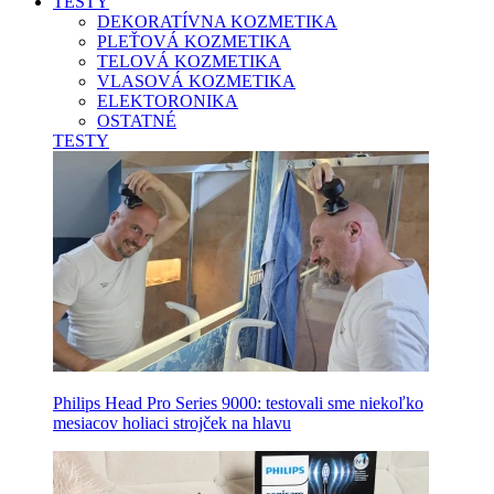
TESTY
DEKORATÍVNA KOZMETIKA
PLEŤOVÁ KOZMETIKA
TELOVÁ KOZMETIKA
VLASOVÁ KOZMETIKA
ELEKTORONIKA
OSTATNÉ
TESTY
Philips Head Pro Series 9000: testovali sme niekoľko
mesiacov holiaci strojček na hlavu