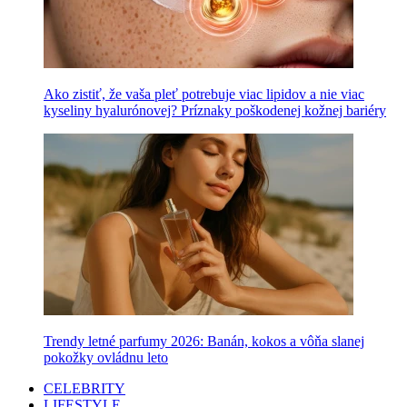
Ako zistiť, že vaša pleť potrebuje viac lipidov a nie viac
kyseliny hyalurónovej? Príznaky poškodenej kožnej bariéry
Trendy letné parfumy 2026: Banán, kokos a vôňa slanej
pokožky ovládnu leto
CELEBRITY
LIFESTYLE