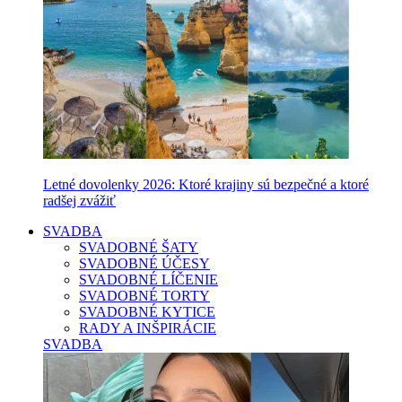
Letné dovolenky 2026: Ktoré krajiny sú bezpečné a ktoré
radšej zvážiť
SVADBA
SVADOBNÉ ŠATY
SVADOBNÉ ÚČESY
SVADOBNÉ LÍČENIE
SVADOBNÉ TORTY
SVADOBNÉ KYTICE
RADY A INŠPIRÁCIE
SVADBA