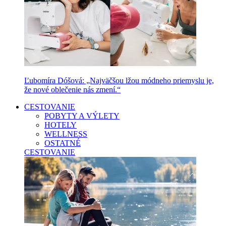
Ľubomíra Dóšová: „Najväčšou lžou módneho priemyslu je,
že nové oblečenie nás zmení.“
CESTOVANIE
POBYTY A VÝLETY
HOTELY
WELLNESS
OSTATNÉ
CESTOVANIE