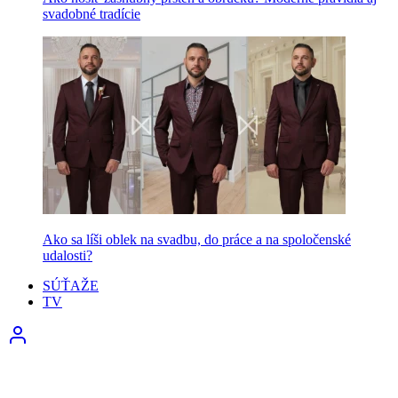
svadobné tradície
Ako sa líši oblek na svadbu, do práce a na spoločenské
udalosti?
SÚŤAŽE
TV