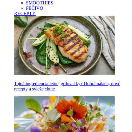
SMOOTHIES
PEČIVO
RECEPTY
Tajná ingrediencia letnej grilovačky? Dobrá nálada, nové
recepty a svieže chute