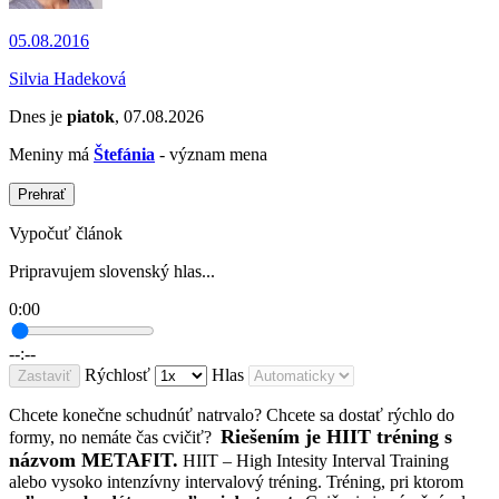
05.08.2016
Silvia Hadeková
Dnes je
piatok
, 07.08.2026
Meniny má
Štefánia
- význam mena
Prehrať
Vypočuť článok
Pripravujem slovenský hlas...
0:00
--:--
Rýchlosť
Hlas
Zastaviť
Chcete konečne schudnúť natrvalo? Chcete sa dostať rýchlo do
Riešením je HIIT tréning s
formy, no nemáte čas cvičiť?
názvom METAFIT.
HIIT – High Intesity Interval Training
alebo vysoko intenzívny intervalový tréning. Tréning, pri ktorom