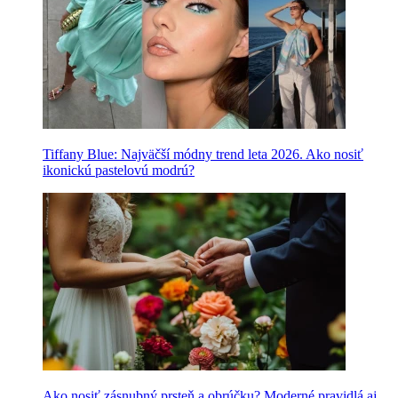
Tiffany Blue: Najväčší módny trend leta 2026. Ako nosiť
ikonickú pastelovú modrú?
Ako nosiť zásnubný prsteň a obrúčku? Moderné pravidlá aj