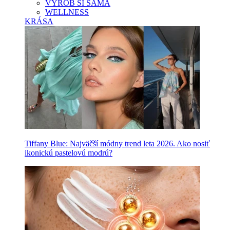
VYROB SI SAMA
WELLNESS
KRÁSA
Tiffany Blue: Najväčší módny trend leta 2026. Ako nosiť
ikonickú pastelovú modrú?