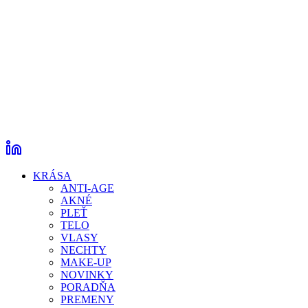
KRÁSA
ANTI-AGE
AKNÉ
PLEŤ
TELO
VLASY
NECHTY
MAKE-UP
NOVINKY
PORADŇA
PREMENY