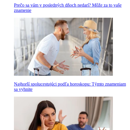
Prečo sa vám v posledných dňoch nedarí? Môže za to vaše
znamenie
Najhorší spolucestujúci podľa horoskopu: Týmto znameniam
sa vyhnite