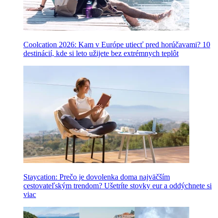
Coolcation 2026: Kam v Európe utiecť pred horúčavami? 10
destinácií, kde si leto užijete bez extrémnych teplôt
Staycation: Prečo je dovolenka doma najväčším
cestovateľským trendom? Ušetríte stovky eur a oddýchnete si
viac