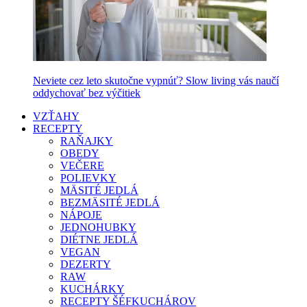
Neviete cez leto skutočne vypnúť? Slow living vás naučí
oddychovať bez výčitiek
VZŤAHY
RECEPTY
RAŇAJKY
OBEDY
VEČERE
POLIEVKY
MÄSITÉ JEDLÁ
BEZMÄSITÉ JEDLÁ
NÁPOJE
JEDNOHUBKY
DIÉTNE JEDLÁ
VEGAN
DEZERTY
RAW
KUCHÁRKY
RECEPTY ŠÉFKUCHÁROV