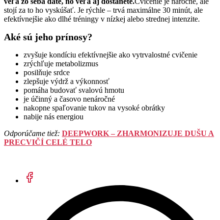
veľa zo seba dáte, no veľa aj dostanete.
Cvičenie je náročné, ale
stojí za to ho vyskúšať. Je rýchle – trvá maximálne 30 minút, ale
efektívnejšie ako dlhé tréningy v nízkej alebo strednej intenzite.
Aké sú jeho prínosy?
zvyšuje kondíciu efektívnejšie ako vytrvalostné cvičenie
zrýchľuje metabolizmus
posilňuje srdce
zlepšuje výdrž a výkonnosť
pomáha budovať svalovú hmotu
je účinný a časovo nenáročné
nakopne spaľovanie tukov na vysoké obrátky
nabije nás energiou
Odporúčame tiež:
DEEPWORK – ZHARMONIZUJE DUŠU A
PRECVIČÍ CELÉ TELO