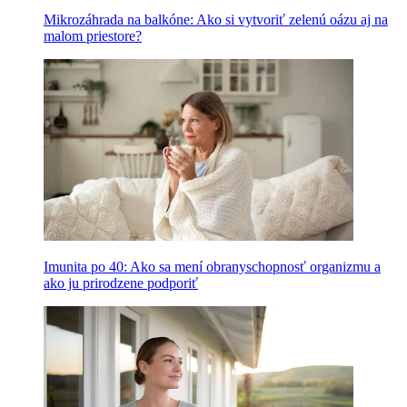
Mikrozáhrada na balkóne: Ako si vytvoriť zelenú oázu aj na
malom priestore?
Imunita po 40: Ako sa mení obranyschopnosť organizmu a
ako ju prirodzene podporiť