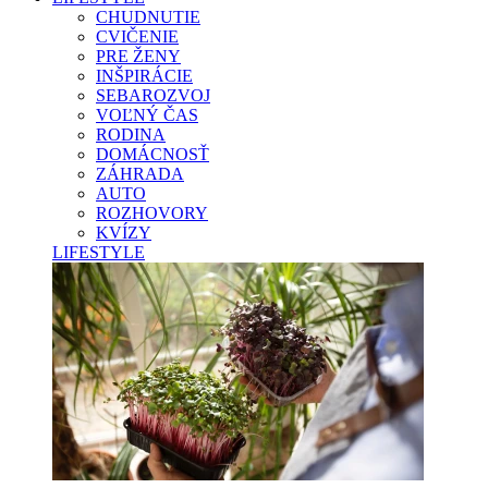
CHUDNUTIE
CVIČENIE
PRE ŽENY
INŠPIRÁCIE
SEBAROZVOJ
VOĽNÝ ČAS
RODINA
DOMÁCNOSŤ
ZÁHRADA
AUTO
ROZHOVORY
KVÍZY
LIFESTYLE