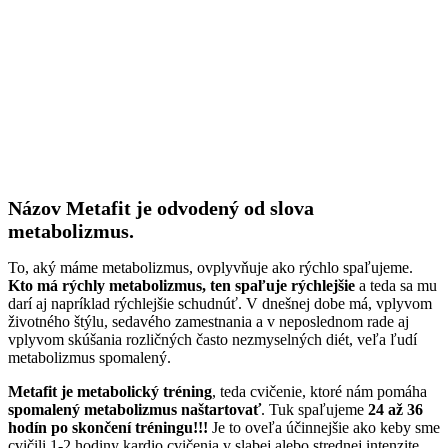
Názov Metafit je odvodený od slova
metabolizmus.
To, aký máme metabolizmus, ovplyvňuje ako rýchlo spaľujeme.
Kto má rýchly metabolizmus, ten spaľuje rýchlejšie
a teda sa mu
darí aj napríklad rýchlejšie schudnúť. V dnešnej dobe má, vplyvom
životného štýlu, sedavého zamestnania a v neposlednom rade aj
vplyvom skúšania rozličných často nezmyselných diét, veľa ľudí
metabolizmus spomalený.
Metafit je
metabolický tréning
, teda cvičenie, ktoré nám pomáha
spomalený metabolizmus naštartovať
. Tuk spaľujeme
24 až 36
hodín po skončení tréningu!!!
Je to oveľa účinnejšie ako keby sme
cvičili 1-2 hodiny kardio cvičenia v slabej alebo strednej intenzite.