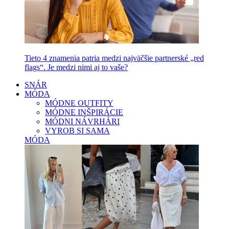
Tieto 4 znamenia patria medzi najväčšie partnerské „red
flags“. Je medzi nimi aj to vaše?
SNÁR
MÓDA
MÓDNE OUTFITY
MÓDNE INŠPIRÁCIE
MÓDNI NÁVRHÁRI
VYROB SI SAMA
MÓDA