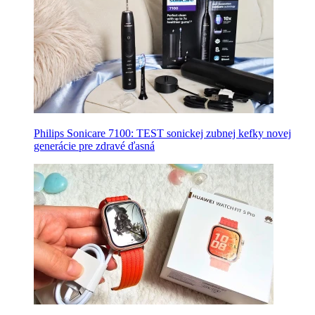
Philips Sonicare 7100: TEST sonickej zubnej kefky novej
generácie pre zdravé ďasná