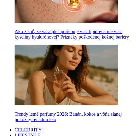
Ako zistiť, že vaša pleť potrebuje viac lipidov a nie viac
kyseliny hyalurónovej? Príznaky poškodenej kožnej bariéry
Trendy letné parfumy 2026: Banán, kokos a vôňa slanej
pokožky ovládnu leto
CELEBRITY
LIFESTYLE