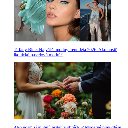
Tiffany Blue: Najväčší módny trend leta 2026. Ako nosiť
ikonickú pastelovú modrú?
Ako nosiť zásnubný prsteň a obrúčku? Moderné pravidlá aj