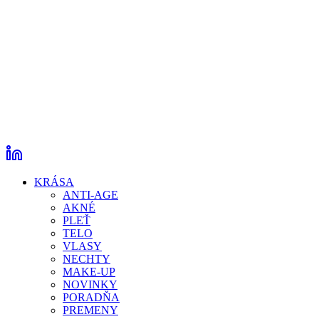
KRÁSA
ANTI-AGE
AKNÉ
PLEŤ
TELO
VLASY
NECHTY
MAKE-UP
NOVINKY
PORADŇA
PREMENY