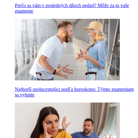
Prečo sa vám v posledných dňoch nedarí? Môže za to vaše
znamenie
Najhorší spolucestujúci podľa horoskopu: Týmto znameniam
sa vyhnite