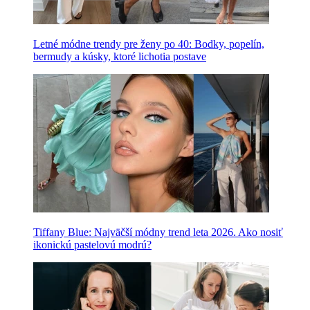
Letné módne trendy pre ženy po 40: Bodky, popelín,
bermudy a kúsky, ktoré lichotia postave
Tiffany Blue: Najväčší módny trend leta 2026. Ako nosiť
ikonickú pastelovú modrú?