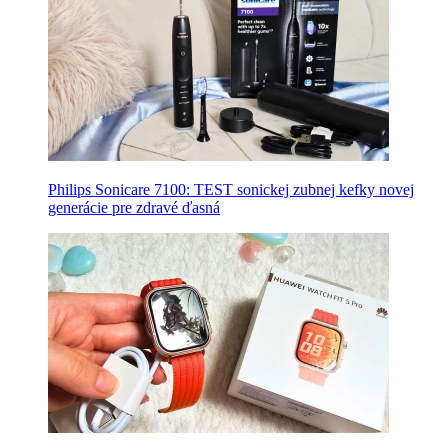
Philips Sonicare 7100: TEST sonickej zubnej kefky novej
generácie pre zdravé ďasná