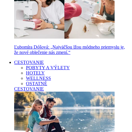
Ľubomíra Dóšová: „Najväčšou lžou módneho priemyslu je,
že nové oblečenie nás zmení.“
CESTOVANIE
POBYTY A VÝLETY
HOTELY
WELLNESS
OSTATNÉ
CESTOVANIE