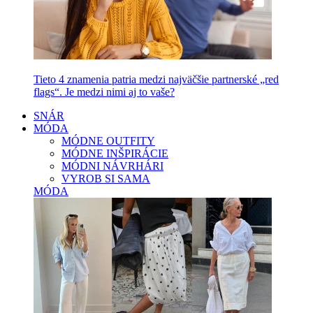
Tieto 4 znamenia patria medzi najväčšie partnerské „red
flags“. Je medzi nimi aj to vaše?
SNÁR
MÓDA
MÓDNE OUTFITY
MÓDNE INŠPIRÁCIE
MÓDNI NÁVRHÁRI
VYROB SI SAMA
MÓDA