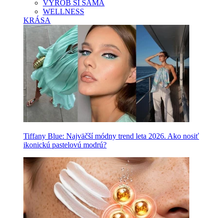
VYROB SI SAMA
WELLNESS
KRÁSA
Tiffany Blue: Najväčší módny trend leta 2026. Ako nosiť
ikonickú pastelovú modrú?