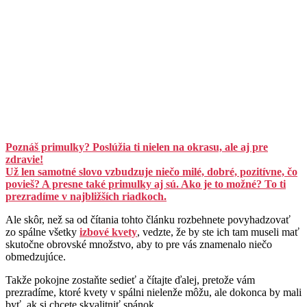
Poznáš primulky? Poslúžia ti nielen na okrasu, ale aj pre
zdravie!
Už len samotné slovo vzbudzuje niečo milé, dobré, pozitívne, čo
povieš? A presne také primulky aj sú. Ako je to možné? To ti
prezradíme v najbližších riadkoch.
Ale skôr, než sa od čítania tohto článku rozbehnete povyhadzovať
zo spálne všetky
izbové kvety
, vedzte, že by ste ich tam museli mať
skutočne obrovské množstvo, aby to pre vás znamenalo niečo
obmedzujúce.
Takže pokojne zostaňte sedieť a čítajte ďalej, pretože vám
prezradíme, ktoré kvety v spálni nielenže môžu, ale dokonca by mali
byť, ak si chcete skvalitniť spánok.