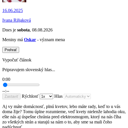
16.06.2025
Ivana Riljaková
Dnes je
sobota
, 08.08.2026
Meniny má
Oskar
- význam mena
Prehrať
Vypočuť článok
Pripravujem slovenský hlas...
0:00
--:--
Rýchlosť
Hlas
Zastaviť
Aj vy máte domácnosť, plnú kvetov, lebo máte rady, keď to u vás
doma žije? Tomu úplne rozumieme, veď kvety nielenže lahodia oku,
ešte nás aj úspešne chránia pred elektrosmogom, ktorý na nás číha
zo všetkých strán a starajú sa nám o to, aby sme sa mali čoho
nadýchnuť.