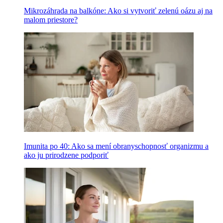
Mikrozáhrada na balkóne: Ako si vytvoriť zelenú oázu aj na
malom priestore?
Imunita po 40: Ako sa mení obranyschopnosť organizmu a
ako ju prirodzene podporiť