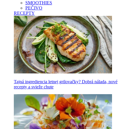
SMOOTHIES
PEČIVO
RECEPTY
Tajná ingrediencia letnej grilovačky? Dobrá nálada, nové
recepty a svieže chute