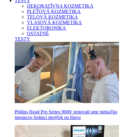
TESTY
DEKORATÍVNA KOZMETIKA
PLEŤOVÁ KOZMETIKA
TELOVÁ KOZMETIKA
VLASOVÁ KOZMETIKA
ELEKTORONIKA
OSTATNÉ
TESTY
Philips Head Pro Series 9000: testovali sme niekoľko
mesiacov holiaci strojček na hlavu