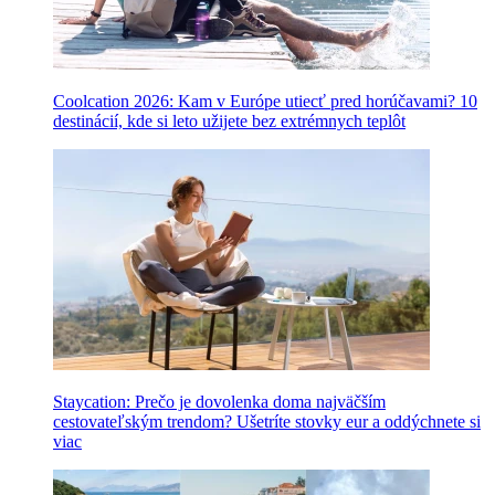
Coolcation 2026: Kam v Európe utiecť pred horúčavami? 10
destinácií, kde si leto užijete bez extrémnych teplôt
Staycation: Prečo je dovolenka doma najväčším
cestovateľským trendom? Ušetríte stovky eur a oddýchnete si
viac