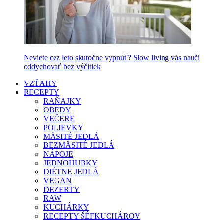
Neviete cez leto skutočne vypnúť? Slow living vás naučí
oddychovať bez výčitiek
VZŤAHY
RECEPTY
RAŇAJKY
OBEDY
VEČERE
POLIEVKY
MÄSITÉ JEDLÁ
BEZMÄSITÉ JEDLÁ
NÁPOJE
JEDNOHUBKY
DIÉTNE JEDLÁ
VEGAN
DEZERTY
RAW
KUCHÁRKY
RECEPTY ŠÉFKUCHÁROV