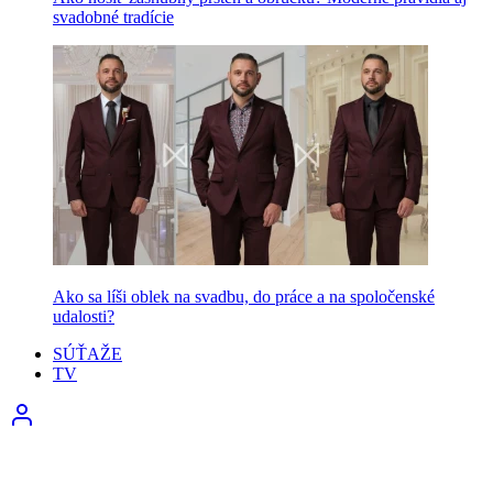
svadobné tradície
Ako sa líši oblek na svadbu, do práce a na spoločenské
udalosti?
SÚŤAŽE
TV