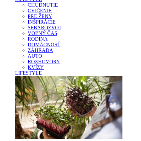
CHUDNUTIE
CVIČENIE
PRE ŽENY
INŠPIRÁCIE
SEBAROZVOJ
VOĽNÝ ČAS
RODINA
DOMÁCNOSŤ
ZÁHRADA
AUTO
ROZHOVORY
KVÍZY
LIFESTYLE