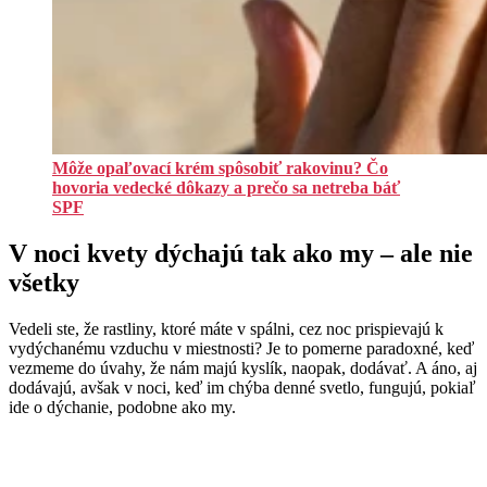
Môže opaľovací krém spôsobiť rakovinu? Čo
hovoria vedecké dôkazy a prečo sa netreba báť
SPF
V noci kvety dýchajú tak ako my – ale nie
všetky
Vedeli ste, že rastliny, ktoré máte v spálni, cez noc prispievajú k
vydýchanému vzduchu v miestnosti? Je to pomerne paradoxné, keď
vezmeme do úvahy, že nám majú kyslík, naopak, dodávať. A áno, aj
dodávajú, avšak v noci, keď im chýba denné svetlo, fungujú, pokiaľ
ide o dýchanie, podobne ako my.