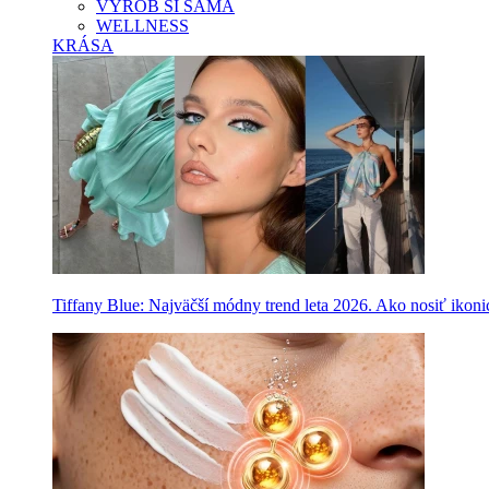
VYROB SI SAMA
WELLNESS
KRÁSA
Tiffany Blue: Najväčší módny trend leta 2026. Ako nosiť ikon