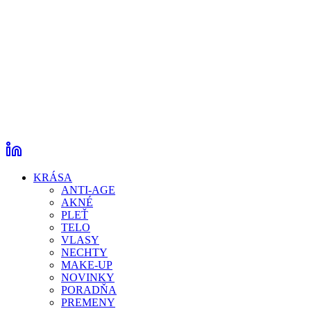
KRÁSA
ANTI-AGE
AKNÉ
PLEŤ
TELO
VLASY
NECHTY
MAKE-UP
NOVINKY
PORADŇA
PREMENY