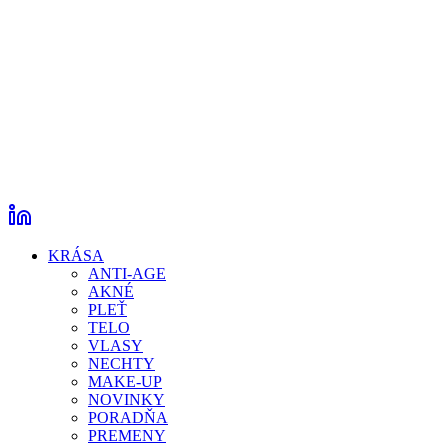
KRÁSA
ANTI-AGE
AKNÉ
PLEŤ
TELO
VLASY
NECHTY
MAKE-UP
NOVINKY
PORADŇA
PREMENY