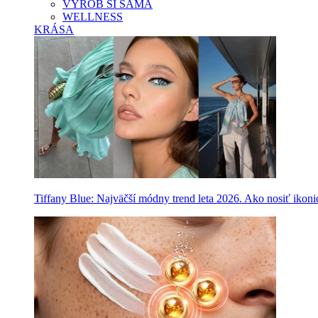
VYROB SI SAMA
WELLNESS
KRÁSA
Tiffany Blue: Najväčší módny trend leta 2026. Ako nosiť ikon