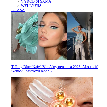
VYROB SI SAMA
WELLNESS
KRÁSA
Tiffany Blue: Najväčší módny trend leta 2026. Ako nosiť
ikonickú pastelovú modrú?