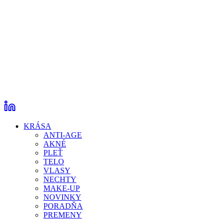
KRÁSA
ANTI-AGE
AKNÉ
PLEŤ
TELO
VLASY
NECHTY
MAKE-UP
NOVINKY
PORADŇA
PREMENY