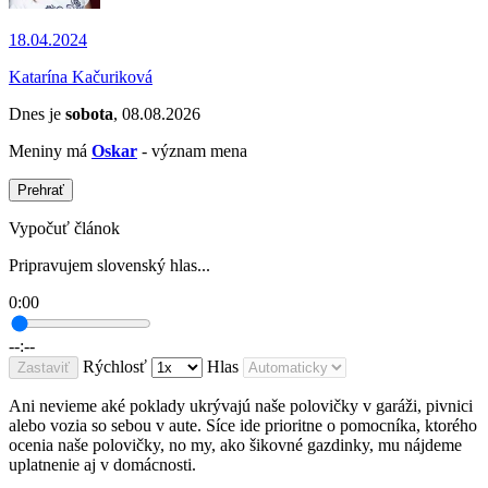
18.04.2024
Katarína Kačuriková
Dnes je
sobota
, 08.08.2026
Meniny má
Oskar
- význam mena
Prehrať
Vypočuť článok
Pripravujem slovenský hlas...
0:00
--:--
Rýchlosť
Hlas
Zastaviť
Ani nevieme aké poklady ukrývajú naše polovičky v garáži, pivnici
alebo vozia so sebou v aute. Síce ide prioritne o pomocníka, ktorého
ocenia naše polovičky, no my, ako šikovné gazdinky, mu nájdeme
uplatnenie aj v domácnosti.