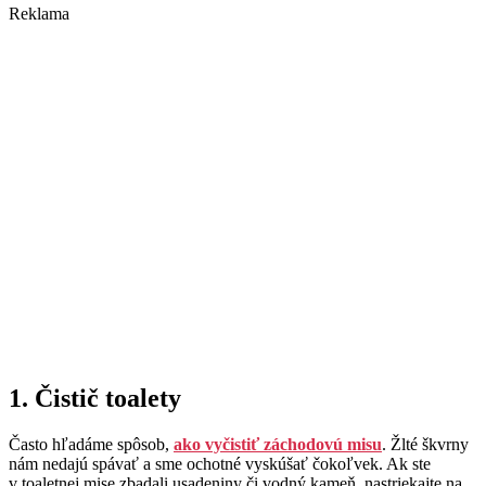
Reklama
1. Čistič toalety
Často hľadáme spôsob,
ako vyčistiť záchodovú misu
. Žlté škvrny
nám nedajú spávať a sme ochotné vyskúšať čokoľvek. Ak ste
v toaletnej mise zbadali usadeniny či vodný kameň, nastriekajte na