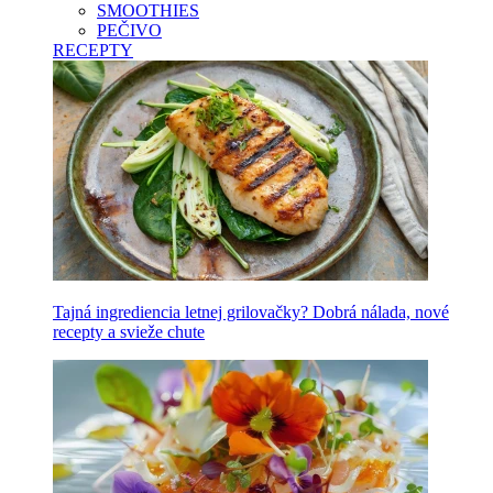
SMOOTHIES
PEČIVO
RECEPTY
Tajná ingrediencia letnej grilovačky? Dobrá nálada, nové
recepty a svieže chute