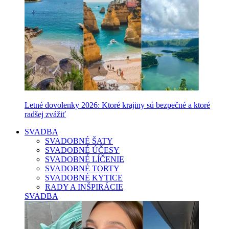
Letné dovolenky 2026: Ktoré krajiny sú bezpečné a ktoré
radšej zvážiť
SVADBA
SVADOBNÉ ŠATY
SVADOBNÉ ÚČESY
SVADOBNÉ LÍČENIE
SVADOBNÉ TORTY
SVADOBNÉ KYTICE
RADY A INŠPIRÁCIE
SVADBA