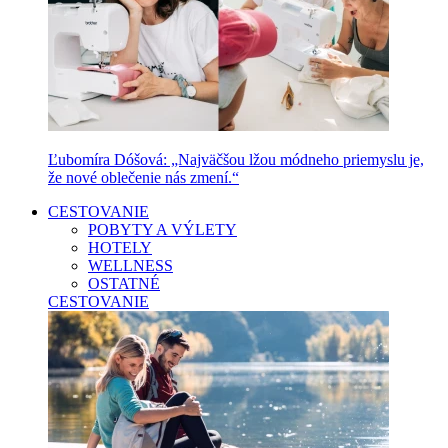
Ľubomíra Dóšová: „Najväčšou lžou módneho priemyslu je,
že nové oblečenie nás zmení.“
CESTOVANIE
POBYTY A VÝLETY
HOTELY
WELLNESS
OSTATNÉ
CESTOVANIE