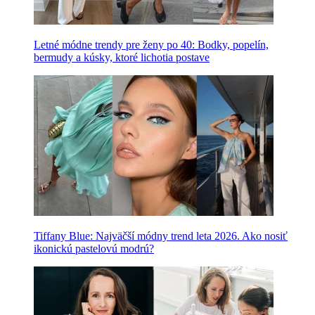
Letné módne trendy pre ženy po 40: Bodky, popelín,
bermudy a kúsky, ktoré lichotia postave
Tiffany Blue: Najväčší módny trend leta 2026. Ako nosiť
ikonickú pastelovú modrú?