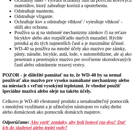
Ochranný náter - vytvára ochranný film na povrchu kovových
materiálov, ktorý zabraňuje korózii a opotrebeniu.
Odstraňuje mastnotu.
Odstraňuje vŕzganie.
Ochraňuje kov a odstraňuje vlhkosť / vytesňuje vlhkosť -
slúži ako ochrana.
Používa sa aj na stuhnuté mechanizmy zámkov či na reťaze
bicyklov alebo ako rozpúšťadlo starých mazadiel. Rýchle
preniká aj do tých najmenších častí a je maximálne účinné.
WD-40 sa používa na mnohé účely ako mazivo pre zámky,
pánty, náradie, bicykle, autá, lode, v automobilizme, ale aj ako
penetrant a penetrujúce mazivo pre uvoľnenie skorodovaných
častí alebo odstránenie rezavej vrstvy.
POZOR - je dôležité pamätať na to, že WD-40 by sa nemal
používať ako mazivo pre vysoko namáhané mechanizmy alebo
na miestach s veľmi vysokými teplotami. Je vhodné použiť
špeciálne mazivá alebo oleje na takéto účely.
Celkovo je WD-40 všestranný produkt a nenahraditeľný pomocník
s mnohými využitiami a je užitočným nástrojom vo vašej dielni
alebo domácnosti ako pomocník domácich majstrov.
Odporúčame:
Ako variť zemiaky, aby boli hotové raz-dva? Dať
ich do studenej alebo teplej vody?