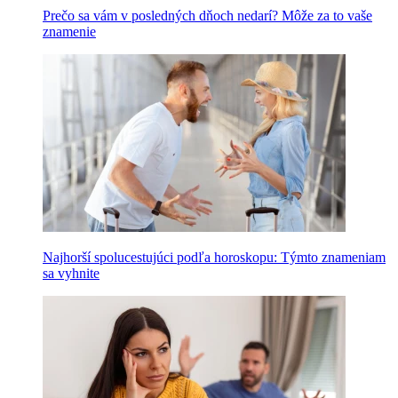
Prečo sa vám v posledných dňoch nedarí? Môže za to vaše
znamenie
Najhorší spolucestujúci podľa horoskopu: Týmto znameniam
sa vyhnite