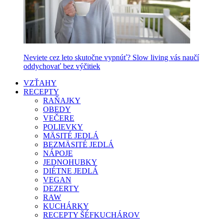
Neviete cez leto skutočne vypnúť? Slow living vás naučí
oddychovať bez výčitiek
VZŤAHY
RECEPTY
RAŇAJKY
OBEDY
VEČERE
POLIEVKY
MÄSITÉ JEDLÁ
BEZMÄSITÉ JEDLÁ
NÁPOJE
JEDNOHUBKY
DIÉTNE JEDLÁ
VEGAN
DEZERTY
RAW
KUCHÁRKY
RECEPTY ŠÉFKUCHÁROV