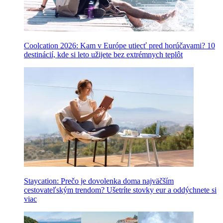
Coolcation 2026: Kam v Európe utiecť pred horúčavami? 10
destinácií, kde si leto užijete bez extrémnych teplôt
Staycation: Prečo je dovolenka doma najväčším
cestovateľským trendom? Ušetríte stovky eur a oddýchnete si
viac