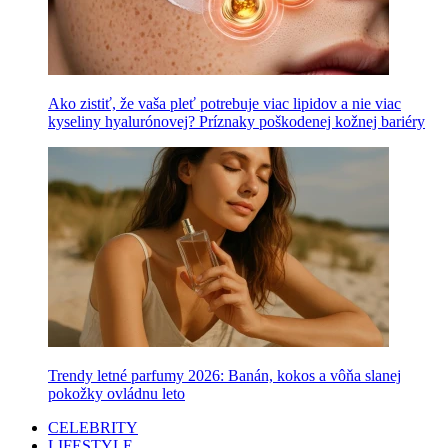
Ako zistiť, že vaša pleť potrebuje viac lipidov a nie viac
kyseliny hyalurónovej? Príznaky poškodenej kožnej bariéry
Trendy letné parfumy 2026: Banán, kokos a vôňa slanej
pokožky ovládnu leto
CELEBRITY
LIFESTYLE