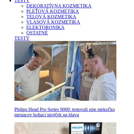
TESTY
DEKORATÍVNA KOZMETIKA
PLEŤOVÁ KOZMETIKA
TELOVÁ KOZMETIKA
VLASOVÁ KOZMETIKA
ELEKTORONIKA
OSTATNÉ
TESTY
Philips Head Pro Series 9000: testovali sme niekoľko
mesiacov holiaci strojček na hlavu