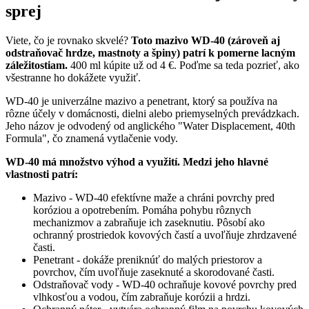
sprej
Viete, čo je rovnako skvelé?
Toto mazivo WD-40 (zároveň aj
odstraňovač hrdze, mastnoty a špiny) patrí k pomerne lacným
záležitostiam.
400 ml kúpite už od 4 €. Poďme sa teda pozrieť, ako
všestranne ho dokážete využiť.
WD-40 je univerzálne mazivo a penetrant, ktorý sa používa na
rôzne účely v domácnosti, dielni alebo priemyselných prevádzkach.
Jeho názov je odvodený od anglického "Water Displacement, 40th
Formula", čo znamená vytlačenie vody.
WD-40 má množstvo výhod a využití. Medzi jeho hlavné
vlastnosti patrí:
Mazivo - WD-40 efektívne maže a chráni povrchy pred
koróziou a opotrebením. Pomáha pohybu rôznych
mechanizmov a zabraňuje ich zaseknutiu. Pôsobí ako
ochranný prostriedok kovových častí a uvoľňuje zhrdzavené
časti.
Penetrant - dokáže preniknúť do malých priestorov a
povrchov, čím uvoľňuje zaseknuté a skorodované časti.
Odstraňovač vody - WD-40 ochraňuje kovové povrchy pred
vlhkosťou a vodou, čím zabraňuje korózii a hrdzi.