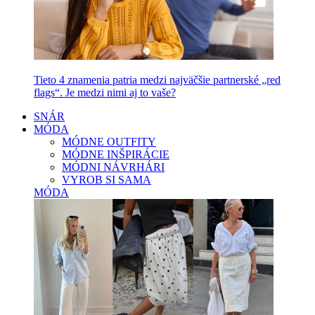
Tieto 4 znamenia patria medzi najväčšie partnerské „red
flags“. Je medzi nimi aj to vaše?
SNÁR
MÓDA
MÓDNE OUTFITY
MÓDNE INŠPIRÁCIE
MÓDNI NÁVRHÁRI
VYROB SI SAMA
MÓDA