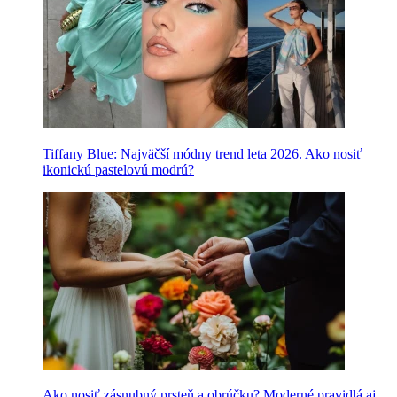
Tiffany Blue: Najväčší módny trend leta 2026. Ako nosiť
ikonickú pastelovú modrú?
Ako nosiť zásnubný prsteň a obrúčku? Moderné pravidlá aj