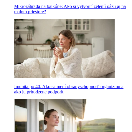
Mikrozáhrada na balkóne: Ako si vytvoriť zelenú oázu aj na
malom priestore?
Imunita po 40: Ako sa mení obranyschopnosť organizmu a
ako ju prirodzene podporiť