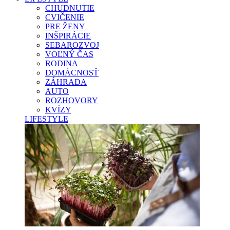
CHUDNUTIE
CVIČENIE
PRE ŽENY
INŠPIRÁCIE
SEBAROZVOJ
VOĽNÝ ČAS
RODINA
DOMÁCNOSŤ
ZÁHRADA
AUTO
ROZHOVORY
KVÍZY
LIFESTYLE