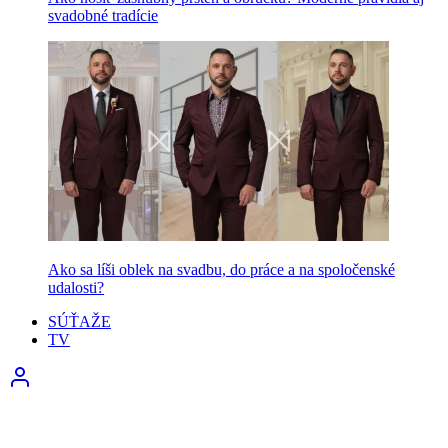
svadobné tradície
Ako sa líši oblek na svadbu, do práce a na spoločenské
udalosti?
SÚŤAŽE
TV