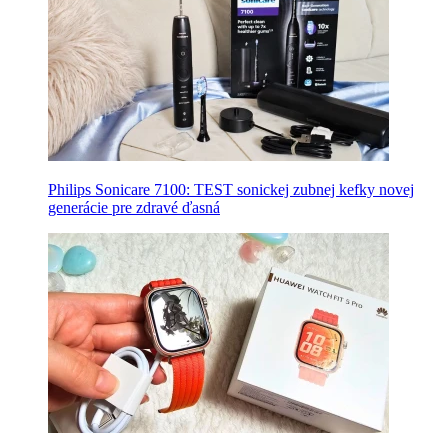
Philips Sonicare 7100: TEST sonickej zubnej kefky novej
generácie pre zdravé ďasná