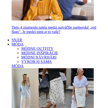
Tieto 4 znamenia patria medzi najväčšie partnerské „red
flags“. Je medzi nimi aj to vaše?
SNÁR
MÓDA
MÓDNE OUTFITY
MÓDNE INŠPIRÁCIE
MÓDNI NÁVRHÁRI
VYROB SI SAMA
MÓDA