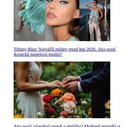
Tiffany Blue: Najväčší módny trend leta 2026. Ako nosiť
ikonickú pastelovú modrú?
Ako nosiť zásnubný prsteň a obrúčku? Moderné pravidlá aj