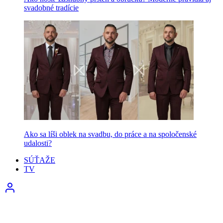
svadobné tradície
Ako sa líši oblek na svadbu, do práce a na spoločenské
udalosti?
SÚŤAŽE
TV