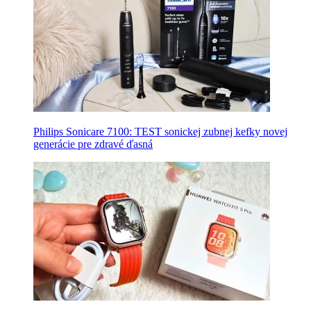
Philips Sonicare 7100: TEST sonickej zubnej kefky novej
generácie pre zdravé ďasná