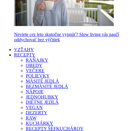
Neviete cez leto skutočne vypnúť? Slow living vás naučí
oddychovať bez výčitiek
VZŤAHY
RECEPTY
RAŇAJKY
OBEDY
VEČERE
POLIEVKY
MÄSITÉ JEDLÁ
BEZMÄSITÉ JEDLÁ
NÁPOJE
JEDNOHUBKY
DIÉTNE JEDLÁ
VEGAN
DEZERTY
RAW
KUCHÁRKY
RECEPTY ŠÉFKUCHÁROV