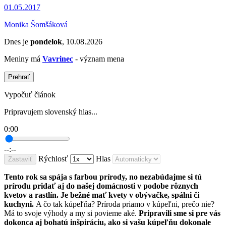
01.05.2017
Monika Šomšáková
Dnes je
pondelok
, 10.08.2026
Meniny má
Vavrinec
- význam mena
Prehrať
Vypočuť článok
Pripravujem slovenský hlas...
0:00
--:--
Rýchlosť
Hlas
Zastaviť
Tento rok sa spája s farbou prírody, no nezabúdajme si tú
prírodu pridať aj do našej domácnosti v podobe rôznych
kvetov a rastlín. Je bežné mať kvety v obývačke, spálni či
kuchyni.
A čo tak kúpeľňa? Príroda priamo v kúpeľni, prečo nie?
Má to svoje výhody a my si povieme aké.
Pripravili sme si pre vás
dokonca aj bohatú inšpiráciu, ako si vašu kúpeľňu dokonale