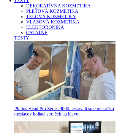
TESTY
DEKORATÍVNA KOZMETIKA
PLEŤOVÁ KOZMETIKA
TELOVÁ KOZMETIKA
VLASOVÁ KOZMETIKA
ELEKTORONIKA
OSTATNÉ
TESTY
Philips Head Pro Series 9000: testovali sme niekoľko
mesiacov holiaci strojček na hlavu