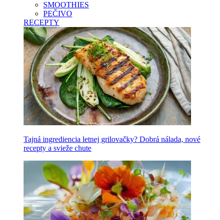
SMOOTHIES
PEČIVO
RECEPTY
Tajná ingrediencia letnej grilovačky? Dobrá nálada, nové
recepty a svieže chute