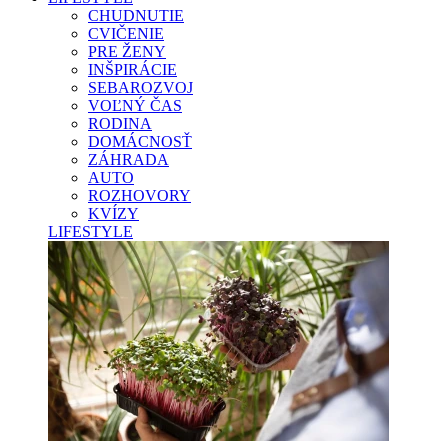
CHUDNUTIE
CVIČENIE
PRE ŽENY
INŠPIRÁCIE
SEBAROZVOJ
VOĽNÝ ČAS
RODINA
DOMÁCNOSŤ
ZÁHRADA
AUTO
ROZHOVORY
KVÍZY
LIFESTYLE