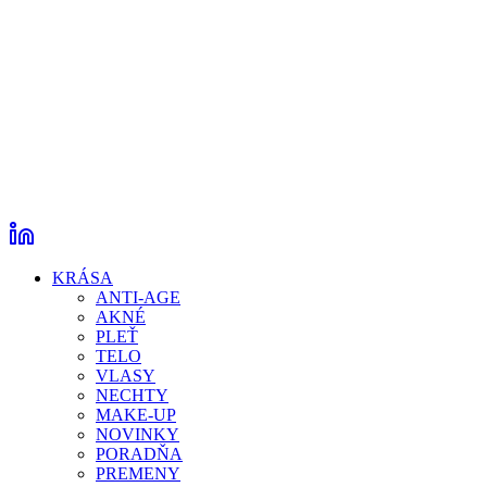
KRÁSA
ANTI-AGE
AKNÉ
PLEŤ
TELO
VLASY
NECHTY
MAKE-UP
NOVINKY
PORADŇA
PREMENY