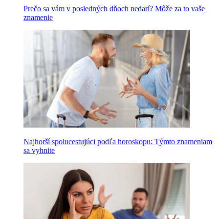
Prečo sa vám v posledných dňoch nedarí? Môže za to vaše
znamenie
Najhorší spolucestujúci podľa horoskopu: Týmto znameniam
sa vyhnite