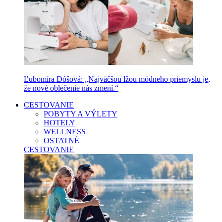
Ľubomíra Dóšová: „Najväčšou lžou módneho priemyslu je,
že nové oblečenie nás zmení.“
CESTOVANIE
POBYTY A VÝLETY
HOTELY
WELLNESS
OSTATNÉ
CESTOVANIE