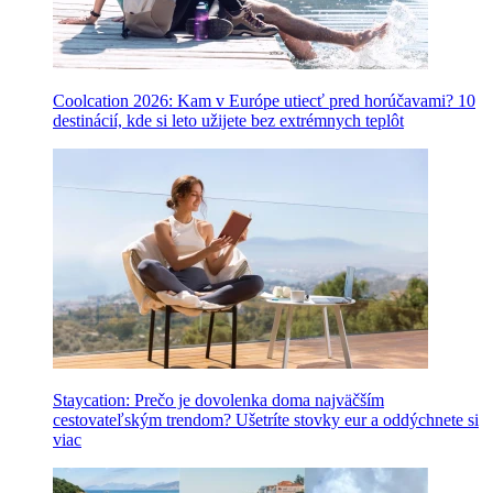
Coolcation 2026: Kam v Európe utiecť pred horúčavami? 10
destinácií, kde si leto užijete bez extrémnych teplôt
Staycation: Prečo je dovolenka doma najväčším
cestovateľským trendom? Ušetríte stovky eur a oddýchnete si
viac