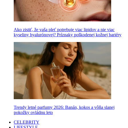
Ako zistiť, že vaša pleť potrebuje viac lipidov a nie viac
kyseliny hyalurónovej? Príznaky poškodenej kožnej bariéry
Trendy letné parfumy 2026: Banán, kokos a vôňa slanej
pokožky ovládnu leto
CELEBRITY
LIFESTYLE