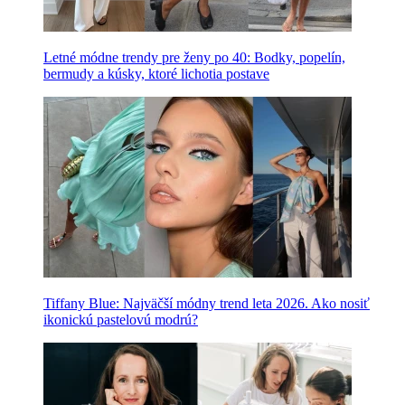
Letné módne trendy pre ženy po 40: Bodky, popelín,
bermudy a kúsky, ktoré lichotia postave
Tiffany Blue: Najväčší módny trend leta 2026. Ako nosiť
ikonickú pastelovú modrú?