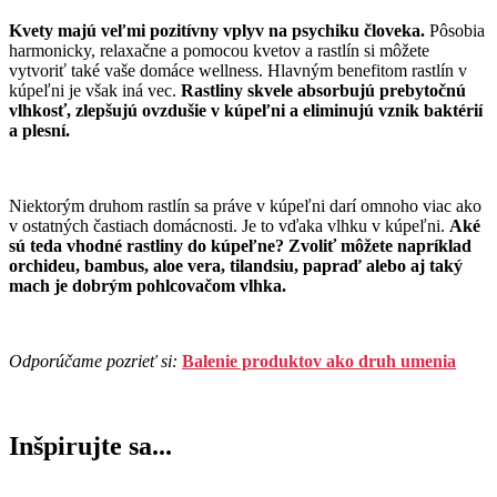
Kvety majú veľmi pozitívny vplyv na psychiku človeka.
Pôsobia
harmonicky, relaxačne a pomocou kvetov a rastlín si môžete
vytvoriť také vaše domáce wellness. Hlavným benefitom rastlín v
kúpeľni je však iná vec.
Rastliny skvele absorbujú prebytočnú
vlhkosť, zlepšujú ovzdušie v kúpeľni a eliminujú vznik baktérií
a plesní.
Niektorým druhom rastlín sa práve v kúpeľni darí omnoho viac ako
v ostatných častiach domácnosti. Je to vďaka vlhku v kúpeľni.
Aké
sú teda vhodné rastliny do kúpeľne? Zvoliť môžete napríklad
orchideu, bambus, aloe vera, tilandsiu, papraď alebo aj taký
mach je dobrým pohlcovačom vlhka.
Odporúčame pozrieť si:
Balenie produktov ako druh umenia
Inšpirujte sa...