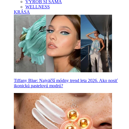
VYROB SI SAMA
WELLNESS
KRÁSA
Tiffany Blue: Najväčší módny trend leta 2026. Ako nosiť
ikonickú pastelovú modrú?