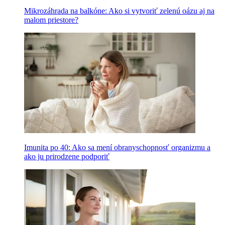
Mikrozáhrada na balkóne: Ako si vytvoriť zelenú oázu aj na
malom priestore?
Imunita po 40: Ako sa mení obranyschopnosť organizmu a
ako ju prirodzene podporiť