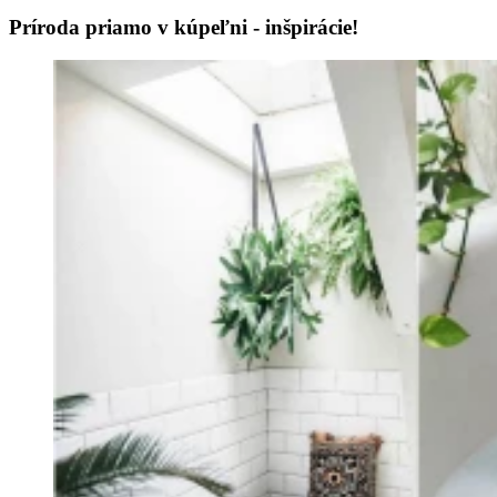
Príroda priamo v kúpeľni - inšpirácie!