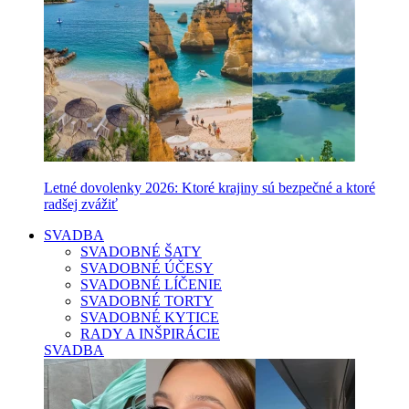
Letné dovolenky 2026: Ktoré krajiny sú bezpečné a ktoré
radšej zvážiť
SVADBA
SVADOBNÉ ŠATY
SVADOBNÉ ÚČESY
SVADOBNÉ LÍČENIE
SVADOBNÉ TORTY
SVADOBNÉ KYTICE
RADY A INŠPIRÁCIE
SVADBA