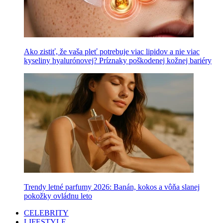
Ako zistiť, že vaša pleť potrebuje viac lipidov a nie viac
kyseliny hyalurónovej? Príznaky poškodenej kožnej bariéry
Trendy letné parfumy 2026: Banán, kokos a vôňa slanej
pokožky ovládnu leto
CELEBRITY
LIFESTYLE