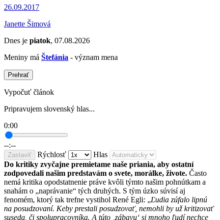
26.09.2017
Janette Šimová
Dnes je
piatok
, 07.08.2026
Meniny má
Štefánia
- význam mena
Prehrať
Vypočuť článok
Pripravujem slovenský hlas...
0:00
--:--
Rýchlosť
Hlas
Zastaviť
Do kritiky zvyčajne premietame naše priania, aby ostatní
zodpovedali našim predstavám o svete, morálke, živote.
Často
nemá kritika opodstatnenie práve kvôli týmto našim pohnútkam a
snahám o „naprávanie“ tých druhých. S tým úzko súvisí aj
fenomém, ktorý tak trefne vystihol René Egli: „
Ľudia zúfalo lipnú
na posudzovaní. Keby prestali posudzovať, nemohli by už kritizovať
suseda, či spolupracovníka. A túto ‚zábavu‘ si mnoho ľudí nechce