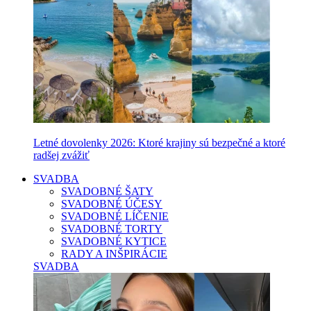
Letné dovolenky 2026: Ktoré krajiny sú bezpečné a ktoré
radšej zvážiť
SVADBA
SVADOBNÉ ŠATY
SVADOBNÉ ÚČESY
SVADOBNÉ LÍČENIE
SVADOBNÉ TORTY
SVADOBNÉ KYTICE
RADY A INŠPIRÁCIE
SVADBA