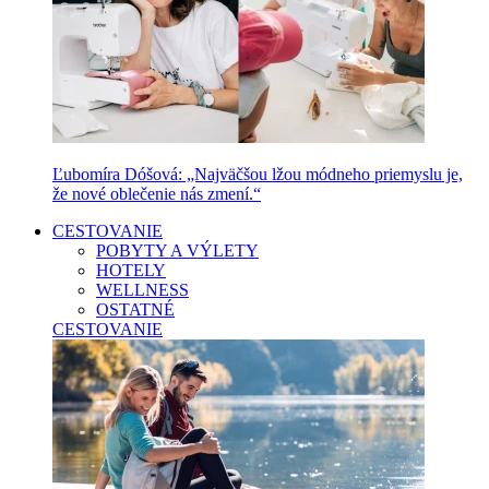
Ľubomíra Dóšová: „Najväčšou lžou módneho priemyslu je,
že nové oblečenie nás zmení.“
CESTOVANIE
POBYTY A VÝLETY
HOTELY
WELLNESS
OSTATNÉ
CESTOVANIE