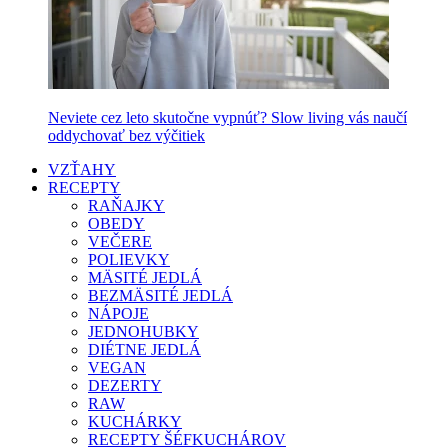
Neviete cez leto skutočne vypnúť? Slow living vás naučí
oddychovať bez výčitiek
VZŤAHY
RECEPTY
RAŇAJKY
OBEDY
VEČERE
POLIEVKY
MÄSITÉ JEDLÁ
BEZMÄSITÉ JEDLÁ
NÁPOJE
JEDNOHUBKY
DIÉTNE JEDLÁ
VEGAN
DEZERTY
RAW
KUCHÁRKY
RECEPTY ŠÉFKUCHÁROV