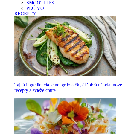
SMOOTHIES
PEČIVO
RECEPTY
Tajná ingrediencia letnej grilovačky? Dobrá nálada, nové
recepty a svieže chute