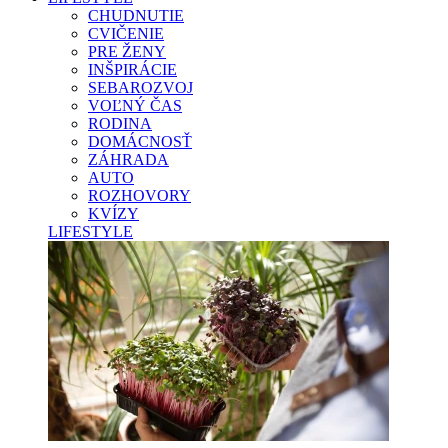
CHUDNUTIE
CVIČENIE
PRE ŽENY
INŠPIRÁCIE
SEBAROZVOJ
VOĽNÝ ČAS
RODINA
DOMÁCNOSŤ
ZÁHRADA
AUTO
ROZHOVORY
KVÍZY
LIFESTYLE