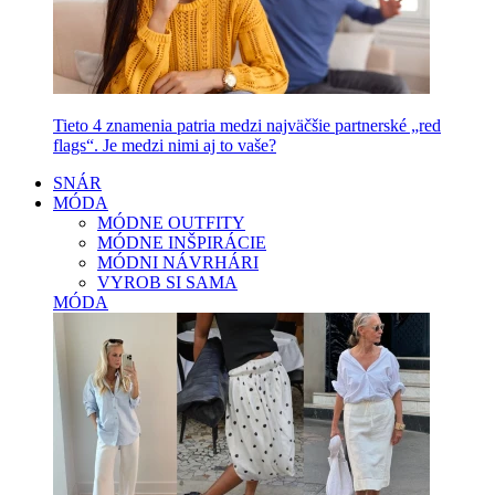
Tieto 4 znamenia patria medzi najväčšie partnerské „red
flags“. Je medzi nimi aj to vaše?
SNÁR
MÓDA
MÓDNE OUTFITY
MÓDNE INŠPIRÁCIE
MÓDNI NÁVRHÁRI
VYROB SI SAMA
MÓDA