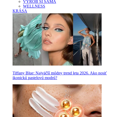
VYROB SI SAMA
WELLNESS
KRÁSA
Tiffany Blue: Najväčší módny trend leta 2026. Ako nosiť
ikonickú pastelovú modrú?