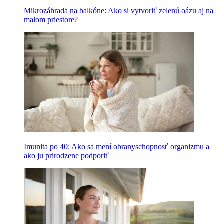
Mikrozáhrada na balkóne: Ako si vytvoriť zelenú oázu aj na
malom priestore?
Imunita po 40: Ako sa mení obranyschopnosť organizmu a
ako ju prirodzene podporiť