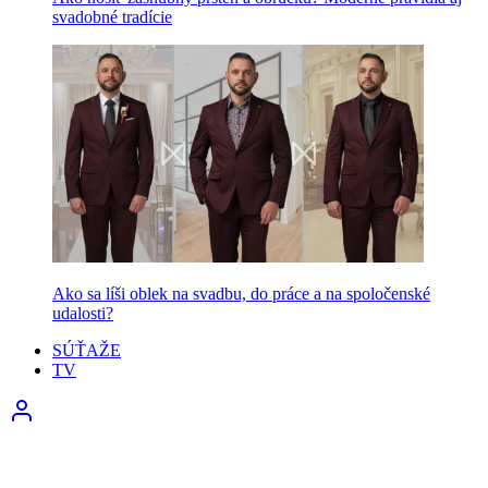
svadobné tradície
Ako sa líši oblek na svadbu, do práce a na spoločenské
udalosti?
SÚŤAŽE
TV