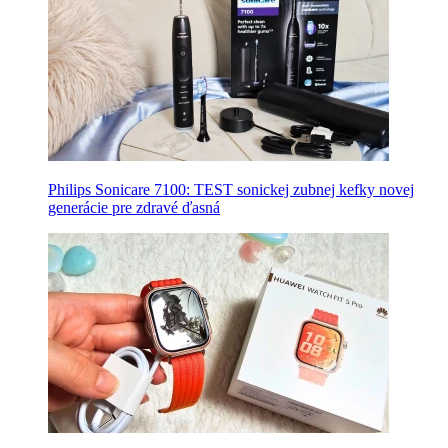
Philips Sonicare 7100: TEST sonickej zubnej kefky novej
generácie pre zdravé ďasná