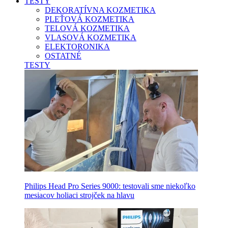
TESTY
DEKORATÍVNA KOZMETIKA
PLEŤOVÁ KOZMETIKA
TELOVÁ KOZMETIKA
VLASOVÁ KOZMETIKA
ELEKTORONIKA
OSTATNÉ
TESTY
Philips Head Pro Series 9000: testovali sme niekoľko
mesiacov holiaci strojček na hlavu