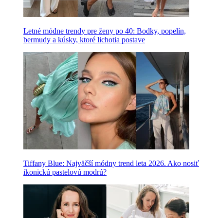
Letné módne trendy pre ženy po 40: Bodky, popelín,
bermudy a kúsky, ktoré lichotia postave
Tiffany Blue: Najväčší módny trend leta 2026. Ako nosiť
ikonickú pastelovú modrú?