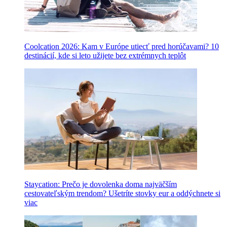
Coolcation 2026: Kam v Európe utiecť pred horúčavami? 10
destinácií, kde si leto užijete bez extrémnych teplôt
Staycation: Prečo je dovolenka doma najväčším
cestovateľským trendom? Ušetríte stovky eur a oddýchnete si
viac