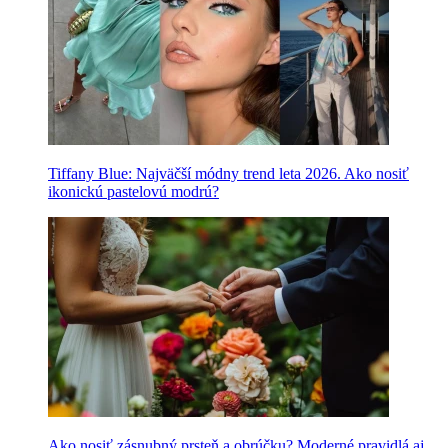
Tiffany Blue: Najväčší módny trend leta 2026. Ako nosiť
ikonickú pastelovú modrú?
Ako nosiť zásnubný prsteň a obrúčku? Moderné pravidlá aj