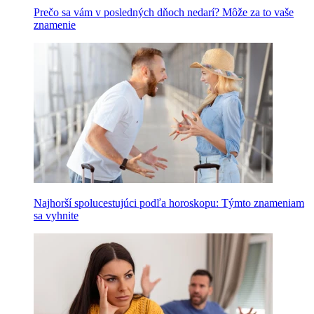
Prečo sa vám v posledných dňoch nedarí? Môže za to vaše
znamenie
Najhorší spolucestujúci podľa horoskopu: Týmto znameniam
sa vyhnite