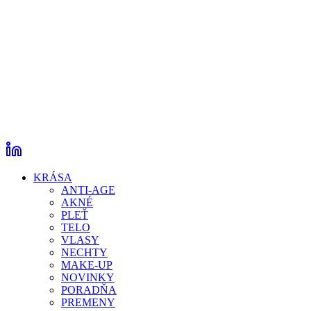
KRÁSA
ANTI-AGE
AKNÉ
PLEŤ
TELO
VLASY
NECHTY
MAKE-UP
NOVINKY
PORADŇA
PREMENY