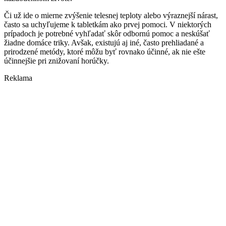
Či už ide o mierne zvýšenie telesnej teploty alebo výraznejší nárast,
často sa uchyľujeme k tabletkám ako prvej pomoci. V niektorých
prípadoch je potrebné vyhľadať skôr odbornú pomoc a neskúšať
žiadne domáce triky. Avšak, existujú aj iné, často prehliadané a
prirodzené metódy, ktoré môžu byť rovnako účinné, ak nie ešte
účinnejšie pri znižovaní horúčky.
Reklama