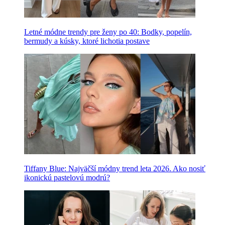
Letné módne trendy pre ženy po 40: Bodky, popelín,
bermudy a kúsky, ktoré lichotia postave
Tiffany Blue: Najväčší módny trend leta 2026. Ako nosiť
ikonickú pastelovú modrú?