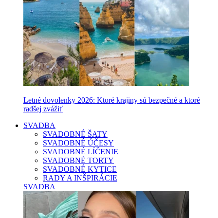
Letné dovolenky 2026: Ktoré krajiny sú bezpečné a ktoré
radšej zvážiť
SVADBA
SVADOBNÉ ŠATY
SVADOBNÉ ÚČESY
SVADOBNÉ LÍČENIE
SVADOBNÉ TORTY
SVADOBNÉ KYTICE
RADY A INŠPIRÁCIE
SVADBA