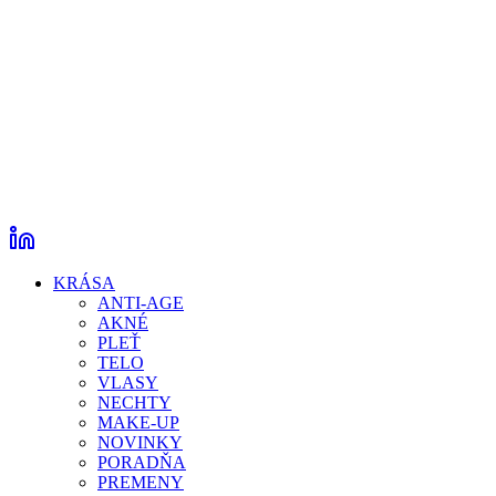
KRÁSA
ANTI-AGE
AKNÉ
PLEŤ
TELO
VLASY
NECHTY
MAKE-UP
NOVINKY
PORADŇA
PREMENY