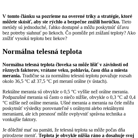
V tomto článku sa pozrieme na overené triky a stratégie, ktoré
môžete skúsiť, aby ste rýchlo a bezpečne znížili horúčku.
Tieto
metódy sú jednoduché, ľahko dostupné a môžu poskytnúť úľavu
bez potreby siahnuť po liekoch. Čo pomôže pri zrážaní teploty? Ako
znížiť vysokú teplotu bez liekov?
Normálna telesná teplota
Normálna telesná teplota človeka sa môže líšiť v závislosti od
rôznych faktorov, vrátane veku, pohlavia, času dňa a miesta
merania.
Tradične sa za normálnu telesnú teplotu považuje rozsah
okolo 36,5 °C až 37,5 °C pri meraní orálne (v ústach).
Rektálne merania sú obvykle o 0,5 °C vyššie než orálne merania.
Podpazušné merania sú často o niečo nižšie, obvykle o 0,3 °C až 0,4
°C nižšie než orálne merania. Ušné merania a merania na čele môžu
poskytnúť výsledky porovnateľné s orálnymi alebo rektálnymi
meraniami, ale ich presnosť môže ovplyvniť správna technika a
vonkajšie faktory.
Je dôležité mať na pamäti, že telesná teplota sa môže počas dňa
prirodzene meniť.
Teplota je obvykle nižšia ráno a dosahuje svoj