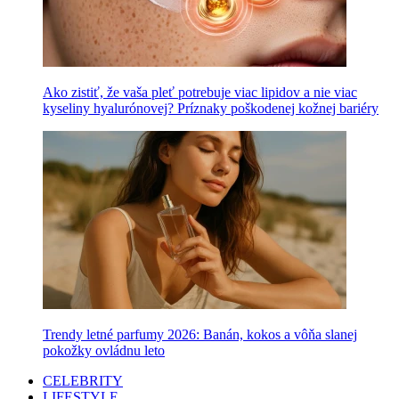
Ako zistiť, že vaša pleť potrebuje viac lipidov a nie viac
kyseliny hyalurónovej? Príznaky poškodenej kožnej bariéry
Trendy letné parfumy 2026: Banán, kokos a vôňa slanej
pokožky ovládnu leto
CELEBRITY
LIFESTYLE