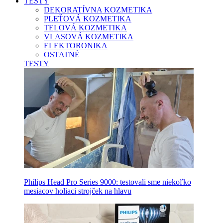
TESTY
DEKORATÍVNA KOZMETIKA
PLEŤOVÁ KOZMETIKA
TELOVÁ KOZMETIKA
VLASOVÁ KOZMETIKA
ELEKTORONIKA
OSTATNÉ
TESTY
Philips Head Pro Series 9000: testovali sme niekoľko
mesiacov holiaci strojček na hlavu