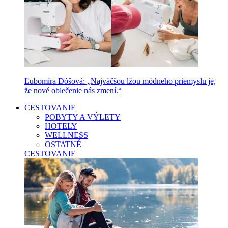
Ľubomíra Dóšová: „Najväčšou lžou módneho priemyslu je,
že nové oblečenie nás zmení.“
CESTOVANIE
POBYTY A VÝLETY
HOTELY
WELLNESS
OSTATNÉ
CESTOVANIE