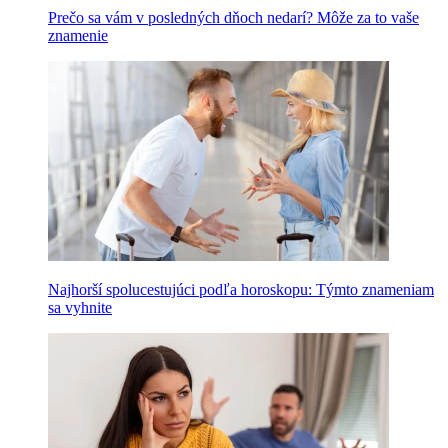
Prečo sa vám v posledných dňoch nedarí? Môže za to vaše
znamenie
Najhorší spolucestujúci podľa horoskopu: Týmto znameniam
sa vyhnite