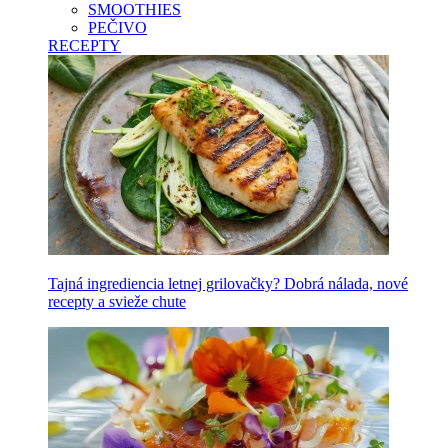
SMOOTHIES
PEČIVO
RECEPTY
Tajná ingrediencia letnej grilovačky? Dobrá nálada, nové
recepty a svieže chute