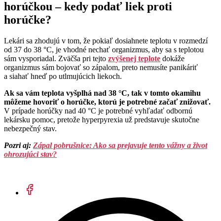
horúčkou – kedy podať liek proti
horúčke?
Lekári sa zhodujú v tom, že pokiaľ dosiahnete teplotu v rozmedzí
od 37 do 38 °C, je vhodné nechať organizmus, aby sa s teplotou
sám vysporiadal. Zväčša pri tejto
zvýšenej teplote
dokáže
organizmus sám bojovať so zápalom, preto nemusíte panikáriť
a siahať hneď po utlmujúcich liekoch.
Ak sa vám teplota vyšplhá nad 38 °C, tak v tomto okamihu
môžeme hovoriť o horúčke, ktorú je potrebné začať znižovať.
V prípade horúčky nad 40 °C je potrebné vyhľadať odbornú
lekársku pomoc, pretože hyperpyrexia už predstavuje skutočne
nebezpečný stav.
Pozri aj:
Zápal pobrušnice: Ako sa prejavuje tento vážny a život
ohrozujúci stav?