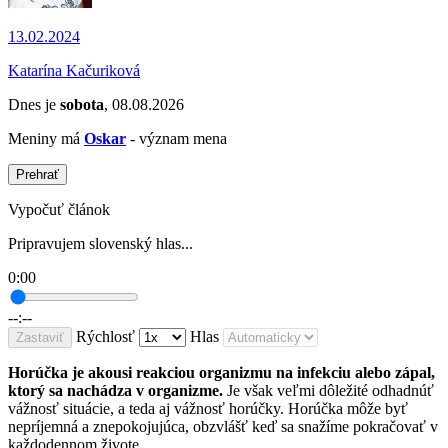
13.02.2024
Katarína Kačuriková
Dnes je
sobota
, 08.08.2026
Meniny má
Oskar
- význam mena
Prehrať
Vypočuť článok
Pripravujem slovenský hlas...
0:00
--:--
Rýchlosť
Hlas
Zastaviť
Horúčka je akousi reakciou organizmu na infekciu alebo zápal,
ktorý sa nachádza v organizme.
Je však veľmi dôležité odhadnúť
vážnosť situácie, a teda aj vážnosť horúčky. Horúčka môže byť
nepríjemná a znepokojujúca, obzvlášť keď sa snažíme pokračovať v
každodennom živote.