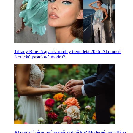
Tiffany Blue: Najväčší módny trend leta 2026. Ako nosiť
ikonickú pastelovú modrú?
Ako nosiť zásnubný prsteň a obrúčku? Moderné pravidlá aj