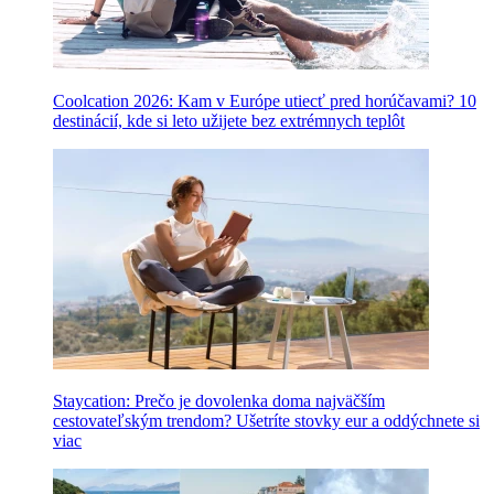
Coolcation 2026: Kam v Európe utiecť pred horúčavami? 10
destinácií, kde si leto užijete bez extrémnych teplôt
Staycation: Prečo je dovolenka doma najväčším
cestovateľským trendom? Ušetríte stovky eur a oddýchnete si
viac