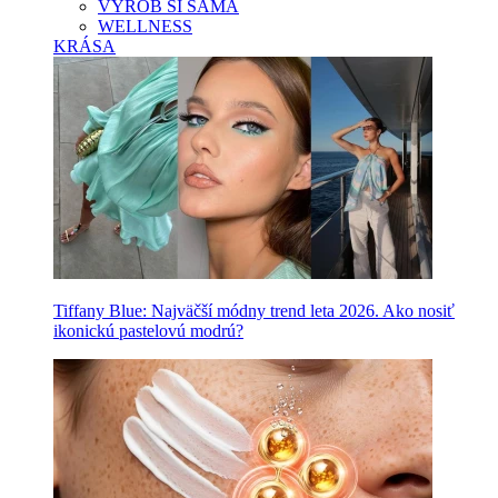
VYROB SI SAMA
WELLNESS
KRÁSA
Tiffany Blue: Najväčší módny trend leta 2026. Ako nosiť
ikonickú pastelovú modrú?