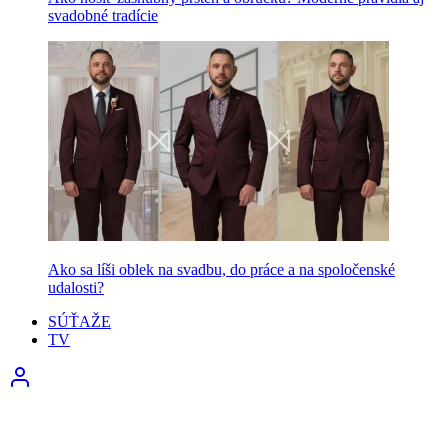
svadobné tradície
Ako sa líši oblek na svadbu, do práce a na spoločenské
udalosti?
SÚŤAŽE
TV