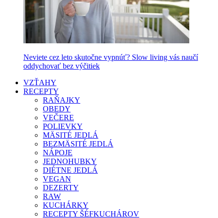
Neviete cez leto skutočne vypnúť? Slow living vás naučí
oddychovať bez výčitiek
VZŤAHY
RECEPTY
RAŇAJKY
OBEDY
VEČERE
POLIEVKY
MÄSITÉ JEDLÁ
BEZMÄSITÉ JEDLÁ
NÁPOJE
JEDNOHUBKY
DIÉTNE JEDLÁ
VEGAN
DEZERTY
RAW
KUCHÁRKY
RECEPTY ŠÉFKUCHÁROV