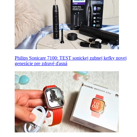
Philips Sonicare 7100: TEST sonickej zubnej kefky novej
generácie pre zdravé ďasná