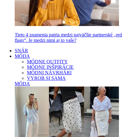
Tieto 4 znamenia patria medzi najväčšie partnerské „red
flags“. Je medzi nimi aj to vaše?
SNÁR
MÓDA
MÓDNE OUTFITY
MÓDNE INŠPIRÁCIE
MÓDNI NÁVRHÁRI
VYROB SI SAMA
MÓDA