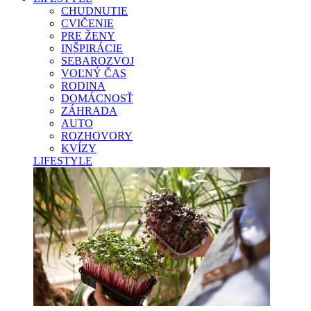
CHUDNUTIE
CVIČENIE
PRE ŽENY
INŠPIRÁCIE
SEBAROZVOJ
VOĽNÝ ČAS
RODINA
DOMÁCNOSŤ
ZÁHRADA
AUTO
ROZHOVORY
KVÍZY
LIFESTYLE