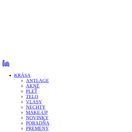
KRÁSA
ANTI-AGE
AKNÉ
PLEŤ
TELO
VLASY
NECHTY
MAKE-UP
NOVINKY
PORADŇA
PREMENY