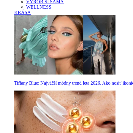
VYROB SI SAMA
WELLNESS
KRÁSA
Tiffany Blue: Najväčší módny trend leta 2026. Ako nosiť ikon