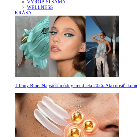
VYROB SI SAMA
WELLNESS
KRÁSA
Tiffany Blue: Najväčší módny trend leta 2026. Ako nosiť ikon