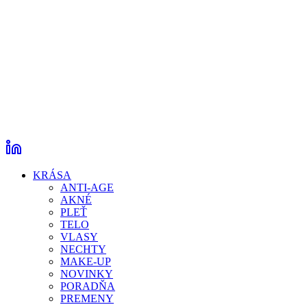
KRÁSA
ANTI-AGE
AKNÉ
PLEŤ
TELO
VLASY
NECHTY
MAKE-UP
NOVINKY
PORADŇA
PREMENY