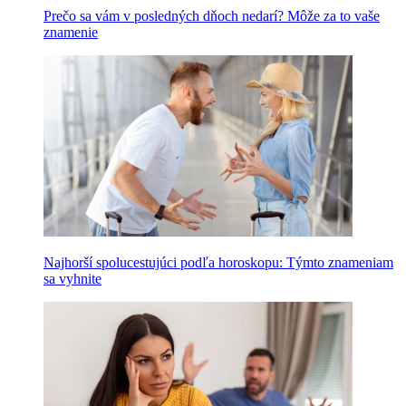
Prečo sa vám v posledných dňoch nedarí? Môže za to vaše
znamenie
Najhorší spolucestujúci podľa horoskopu: Týmto znameniam
sa vyhnite