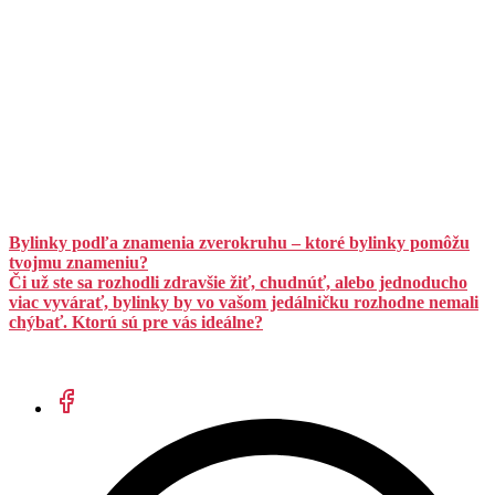
Bylinky podľa znamenia zverokruhu – ktoré bylinky pomôžu
tvojmu znameniu?
Či už ste sa rozhodli zdravšie žiť, chudnúť, alebo jednoducho
viac vyvárať, bylinky by vo vašom jedálničku rozhodne nemali
chýbať. Ktorú sú pre vás ideálne?