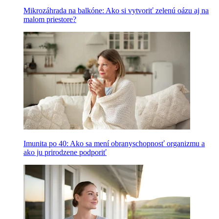
Mikrozáhrada na balkóne: Ako si vytvoriť zelenú oázu aj na
malom priestore?
Imunita po 40: Ako sa mení obranyschopnosť organizmu a
ako ju prirodzene podporiť