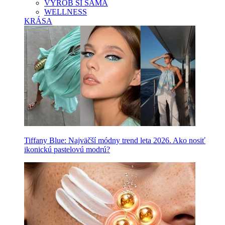
VYROB SI SAMA
WELLNESS
KRÁSA
Tiffany Blue: Najväčší módny trend leta 2026. Ako nosiť
ikonickú pastelovú modrú?