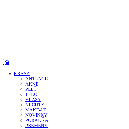
KRÁSA
ANTI-AGE
AKNÉ
PLEŤ
TELO
VLASY
NECHTY
MAKE-UP
NOVINKY
PORADŇA
PREMENY