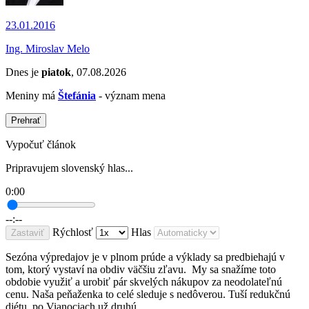
23.01.2016
Ing. Miroslav Melo
Dnes je
piatok
, 07.08.2026
Meniny má
Štefánia
- význam mena
Prehrať
Vypočuť článok
Pripravujem slovenský hlas...
0:00
--:--
Rýchlosť
Hlas
Zastaviť
Sezóna výpredajov je v plnom prúde a výklady sa predbiehajú v
tom, ktorý vystaví na obdiv väčšiu zľavu. My sa snažíme toto
obdobie využiť a urobiť pár skvelých nákupov za neodolateľnú
cenu. Naša peňaženka to celé sleduje s nedôverou. Tuší redukčnú
diétu, po Vianociach už druhú.