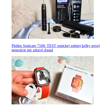
Philips Sonicare 7100: TEST sonickej zubnej kefky novej
generácie pre zdravé ďasná