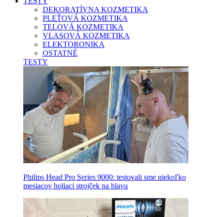
TESTY
DEKORATÍVNA KOZMETIKA
PLEŤOVÁ KOZMETIKA
TELOVÁ KOZMETIKA
VLASOVÁ KOZMETIKA
ELEKTORONIKA
OSTATNÉ
TESTY
Philips Head Pro Series 9000: testovali sme niekoľko
mesiacov holiaci strojček na hlavu