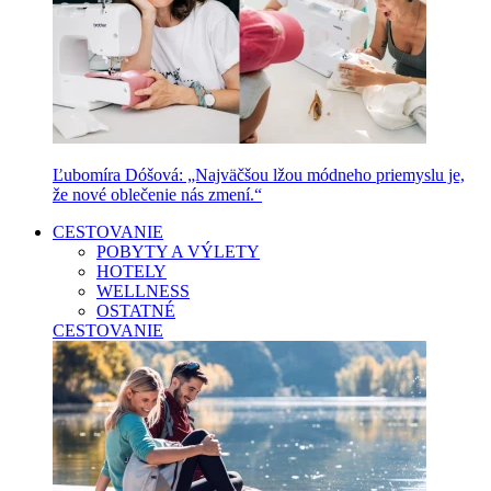
Ľubomíra Dóšová: „Najväčšou lžou módneho priemyslu je,
že nové oblečenie nás zmení.“
CESTOVANIE
POBYTY A VÝLETY
HOTELY
WELLNESS
OSTATNÉ
CESTOVANIE