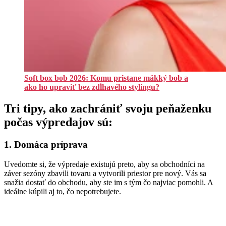
Soft box bob 2026: Komu pristane mäkký bob a
ako ho upraviť bez zdĺhavého stylingu?
Tri tipy, ako zachrániť svoju peňaženku
počas výpredajov sú:
1. Domáca príprava
Uvedomte si, že výpredaje existujú preto, aby sa obchodníci na
záver sezóny zbavili tovaru a vytvorili priestor pre nový. Vás sa
snažia dostať do obchodu, aby ste im s tým čo najviac pomohli. A
ideálne kúpili aj to, čo nepotrebujete.