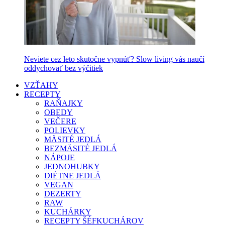
Neviete cez leto skutočne vypnúť? Slow living vás naučí
oddychovať bez výčitiek
VZŤAHY
RECEPTY
RAŇAJKY
OBEDY
VEČERE
POLIEVKY
MÄSITÉ JEDLÁ
BEZMÄSITÉ JEDLÁ
NÁPOJE
JEDNOHUBKY
DIÉTNE JEDLÁ
VEGAN
DEZERTY
RAW
KUCHÁRKY
RECEPTY ŠÉFKUCHÁROV