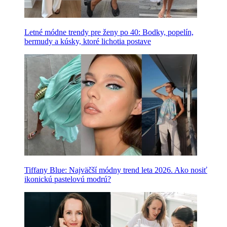
Letné módne trendy pre ženy po 40: Bodky, popelín,
bermudy a kúsky, ktoré lichotia postave
Tiffany Blue: Najväčší módny trend leta 2026. Ako nosiť
ikonickú pastelovú modrú?