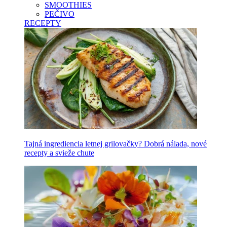
SMOOTHIES
PEČIVO
RECEPTY
Tajná ingrediencia letnej grilovačky? Dobrá nálada, nové
recepty a svieže chute