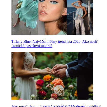
Tiffany Blue: Najväčší módny trend leta 2026. Ako nosiť
ikonickú pastelovú modrú?
Ako nosiť zásnubný prsteň a obrúčku? Moderné pravidlá aj