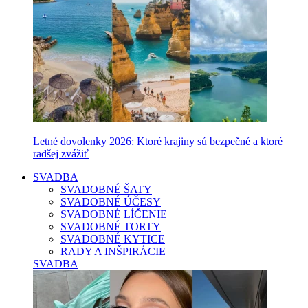
Letné dovolenky 2026: Ktoré krajiny sú bezpečné a ktoré
radšej zvážiť
SVADBA
SVADOBNÉ ŠATY
SVADOBNÉ ÚČESY
SVADOBNÉ LÍČENIE
SVADOBNÉ TORTY
SVADOBNÉ KYTICE
RADY A INŠPIRÁCIE
SVADBA