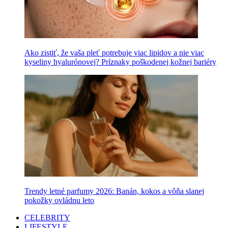
Ako zistiť, že vaša pleť potrebuje viac lipidov a nie viac
kyseliny hyalurónovej? Príznaky poškodenej kožnej bariéry
Trendy letné parfumy 2026: Banán, kokos a vôňa slanej
pokožky ovládnu leto
CELEBRITY
LIFESTYLE