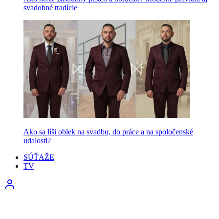
svadobné tradície
Ako sa líši oblek na svadbu, do práce a na spoločenské
udalosti?
SÚŤAŽE
TV