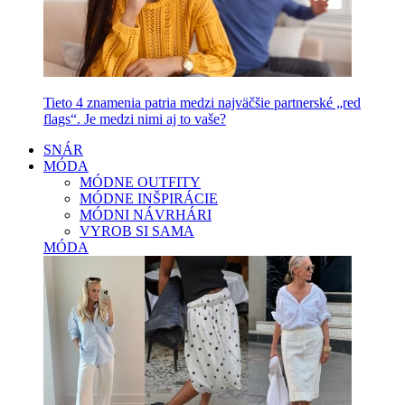
Tieto 4 znamenia patria medzi najväčšie partnerské „red
flags“. Je medzi nimi aj to vaše?
SNÁR
MÓDA
MÓDNE OUTFITY
MÓDNE INŠPIRÁCIE
MÓDNI NÁVRHÁRI
VYROB SI SAMA
MÓDA