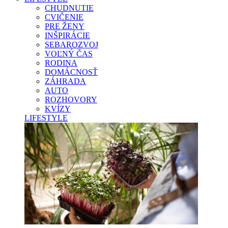
CHUDNUTIE
CVIČENIE
PRE ŽENY
INŠPIRÁCIE
SEBAROZVOJ
VOĽNÝ ČAS
RODINA
DOMÁCNOSŤ
ZÁHRADA
AUTO
ROZHOVORY
KVÍZY
LIFESTYLE