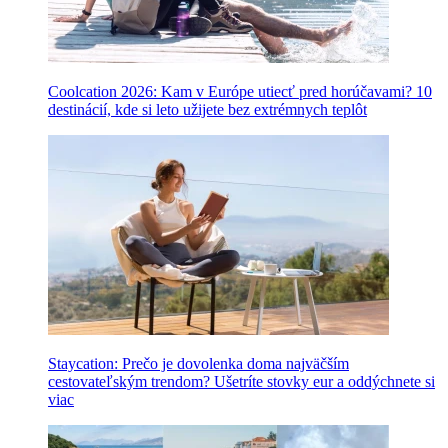
Coolcation 2026: Kam v Európe utiecť pred horúčavami? 10
destinácií, kde si leto užijete bez extrémnych teplôt
Staycation: Prečo je dovolenka doma najväčším
cestovateľským trendom? Ušetríte stovky eur a oddýchnete si
viac