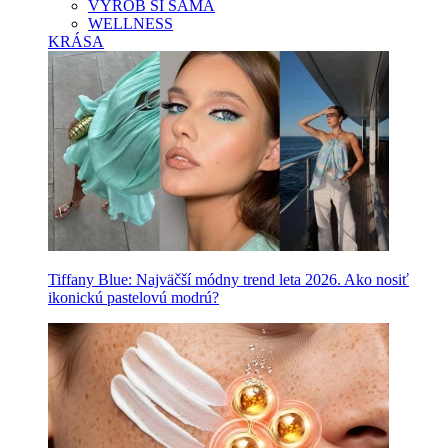
VYROB SI SAMA
WELLNESS
KRÁSA
Tiffany Blue: Najväčší módny trend leta 2026. Ako nosiť
ikonickú pastelovú modrú?