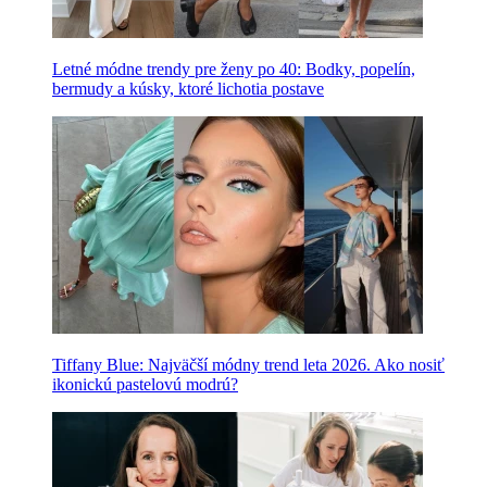
Letné módne trendy pre ženy po 40: Bodky, popelín,
bermudy a kúsky, ktoré lichotia postave
Tiffany Blue: Najväčší módny trend leta 2026. Ako nosiť
ikonickú pastelovú modrú?