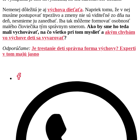
Nemenej dôležitá je aj
výchova dieťaťa
. Napriek tomu, že v nej
musíme postupovať trpezlivo a zmeny nie sú viditeľné zo dňa na
deň, nesmieme ju zanedbať. Iba tak môžeme formovať osobnosť
malého človiečika tým správnym smerom.
Ako by sme ho teda
mali vychovávať, na čo všetko pri tom myslieť a
akým chybám
vo výchove detí sa vyvarovať
?
Odporúčame:
Je trestanie detí správna forma výchovy? Experti
v tom majú jasno