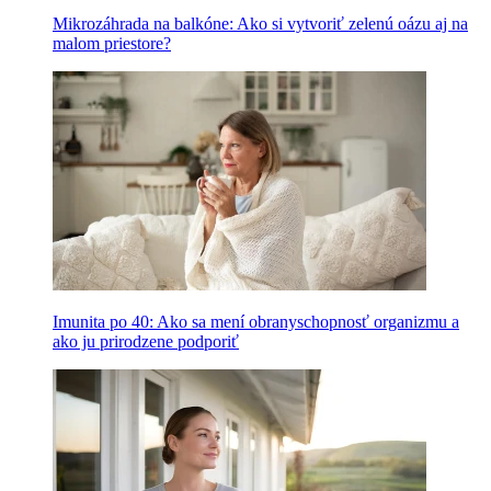
Mikrozáhrada na balkóne: Ako si vytvoriť zelenú oázu aj na
malom priestore?
Imunita po 40: Ako sa mení obranyschopnosť organizmu a
ako ju prirodzene podporiť