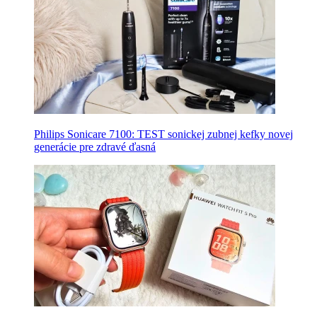
Philips Sonicare 7100: TEST sonickej zubnej kefky novej
generácie pre zdravé ďasná