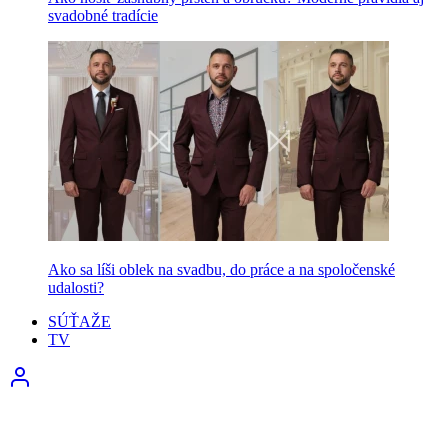
svadobné tradície
Ako sa líši oblek na svadbu, do práce a na spoločenské
udalosti?
SÚŤAŽE
TV