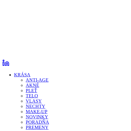
KRÁSA
ANTI-AGE
AKNÉ
PLEŤ
TELO
VLASY
NECHTY
MAKE-UP
NOVINKY
PORADŇA
PREMENY