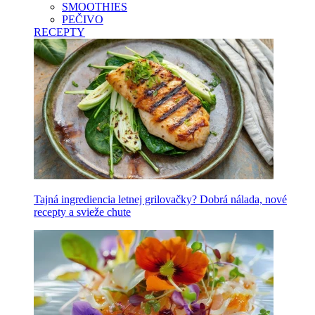
SMOOTHIES
PEČIVO
RECEPTY
Tajná ingrediencia letnej grilovačky? Dobrá nálada, nové
recepty a svieže chute