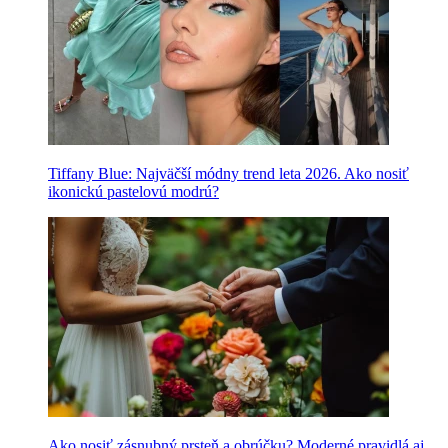
Tiffany Blue: Najväčší módny trend leta 2026. Ako nosiť
ikonickú pastelovú modrú?
Ako nosiť zásnubný prsteň a obrúčku? Moderné pravidlá aj