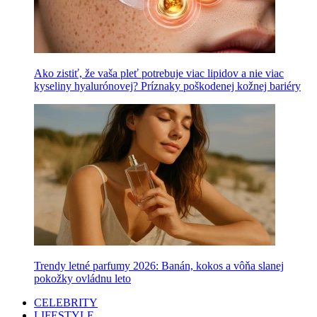
Ako zistiť, že vaša pleť potrebuje viac lipidov a nie viac
kyseliny hyalurónovej? Príznaky poškodenej kožnej bariéry
Trendy letné parfumy 2026: Banán, kokos a vôňa slanej
pokožky ovládnu leto
CELEBRITY
LIFESTYLE