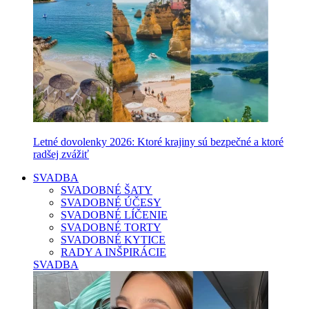
Letné dovolenky 2026: Ktoré krajiny sú bezpečné a ktoré
radšej zvážiť
SVADBA
SVADOBNÉ ŠATY
SVADOBNÉ ÚČESY
SVADOBNÉ LÍČENIE
SVADOBNÉ TORTY
SVADOBNÉ KYTICE
RADY A INŠPIRÁCIE
SVADBA