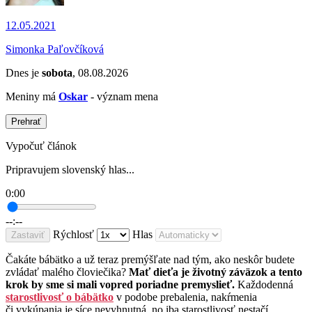
12.05.2021
Simonka Paľovčíková
Dnes je
sobota
, 08.08.2026
Meniny má
Oskar
- význam mena
Prehrať
Vypočuť článok
Pripravujem slovenský hlas...
0:00
--:--
Rýchlosť
Hlas
Zastaviť
Čakáte bábätko a už teraz premýšľate nad tým, ako neskôr budete
zvládať malého človiečika?
Mať dieťa je životný záväzok a tento
krok by sme si mali vopred poriadne premyslieť.
Každodenná
starostlivosť o bábätko
v podobe prebalenia, nakŕmenia
či vykúpania je síce nevyhnutná, no iba starostlivosť nestačí.