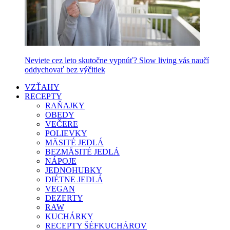
Neviete cez leto skutočne vypnúť? Slow living vás naučí
oddychovať bez výčitiek
VZŤAHY
RECEPTY
RAŇAJKY
OBEDY
VEČERE
POLIEVKY
MÄSITÉ JEDLÁ
BEZMÄSITÉ JEDLÁ
NÁPOJE
JEDNOHUBKY
DIÉTNE JEDLÁ
VEGAN
DEZERTY
RAW
KUCHÁRKY
RECEPTY ŠÉFKUCHÁROV