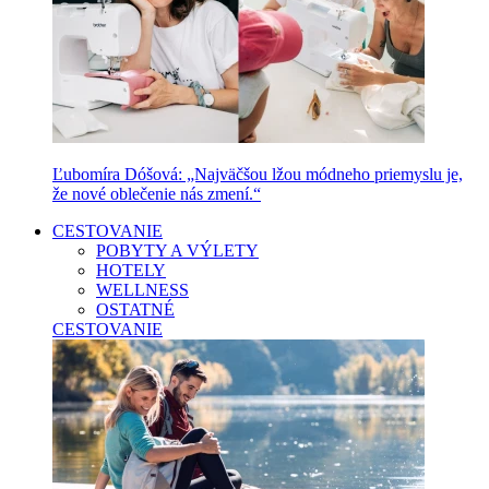
Ľubomíra Dóšová: „Najväčšou lžou módneho priemyslu je,
že nové oblečenie nás zmení.“
CESTOVANIE
POBYTY A VÝLETY
HOTELY
WELLNESS
OSTATNÉ
CESTOVANIE