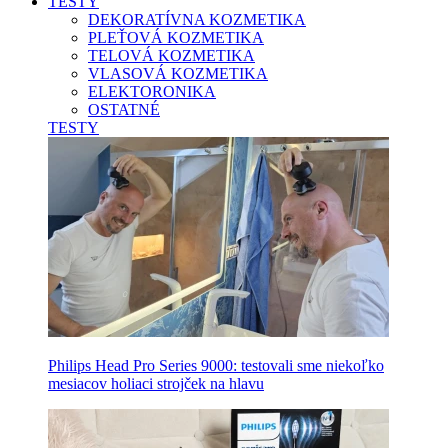
TESTY
DEKORATÍVNA KOZMETIKA
PLEŤOVÁ KOZMETIKA
TELOVÁ KOZMETIKA
VLASOVÁ KOZMETIKA
ELEKTORONIKA
OSTATNÉ
TESTY
Philips Head Pro Series 9000: testovali sme niekoľko
mesiacov holiaci strojček na hlavu