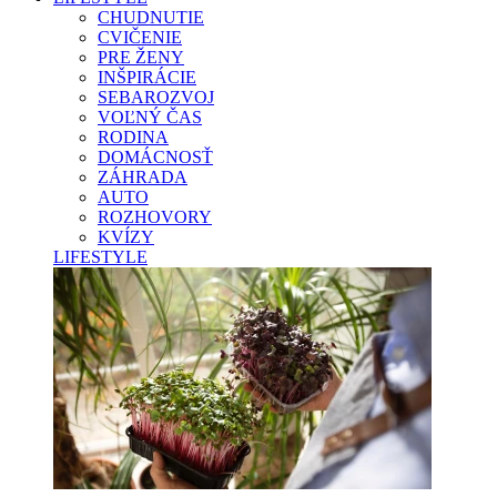
CHUDNUTIE
CVIČENIE
PRE ŽENY
INŠPIRÁCIE
SEBAROZVOJ
VOĽNÝ ČAS
RODINA
DOMÁCNOSŤ
ZÁHRADA
AUTO
ROZHOVORY
KVÍZY
LIFESTYLE