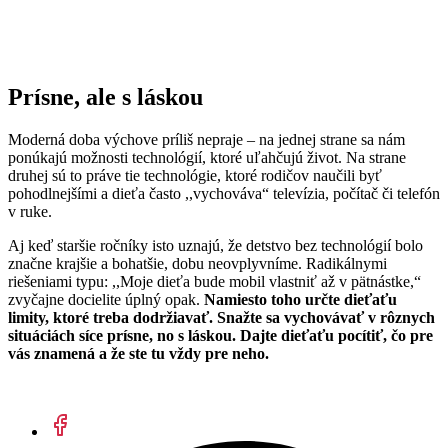
Prísne, ale s láskou
Moderná doba výchove príliš nepraje – na jednej strane sa nám
ponúkajú možnosti technológií, ktoré uľahčujú život. Na strane
druhej sú to práve tie technológie, ktoré rodičov naučili byť
pohodlnejšími a dieťa často ,,vychováva“ televízia, počítač či telefón
v ruke.
Aj keď staršie ročníky isto uznajú, že detstvo bez technológií bolo
značne krajšie a bohatšie, dobu neovplyvníme. Radikálnymi
riešeniami typu: ,,Moje dieťa bude mobil vlastniť až v pätnástke,“
zvyčajne docielite úplný opak.
Namiesto toho určte dieťaťu
limity, ktoré treba dodržiavať. Snažte sa vychovávať v rôznych
situáciách síce prísne, no s láskou. Dajte dieťaťu
pocítiť
, čo pre
vás znamená a že ste tu vždy pre neho.