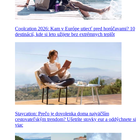
Coolcation 2026: Kam v Európe utiecť pred horúčavami? 10
destinácií, kde si leto užijete bez extrémnych teplôt
Staycation: Prečo je dovolenka doma najväčším
cestovateľským trendom? Ušetríte stovky eur a oddýchnete si
viac