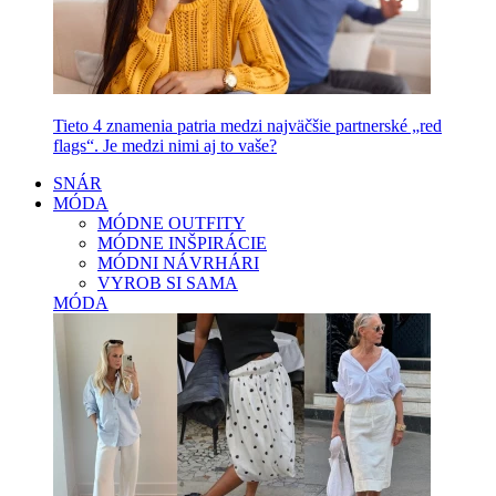
Tieto 4 znamenia patria medzi najväčšie partnerské „red
flags“. Je medzi nimi aj to vaše?
SNÁR
MÓDA
MÓDNE OUTFITY
MÓDNE INŠPIRÁCIE
MÓDNI NÁVRHÁRI
VYROB SI SAMA
MÓDA