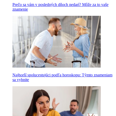
Prečo sa vám v posledných dňoch nedarí? Môže za to vaše
znamenie
Najhorší spolucestujúci podľa horoskopu: Týmto znameniam
sa vyhnite