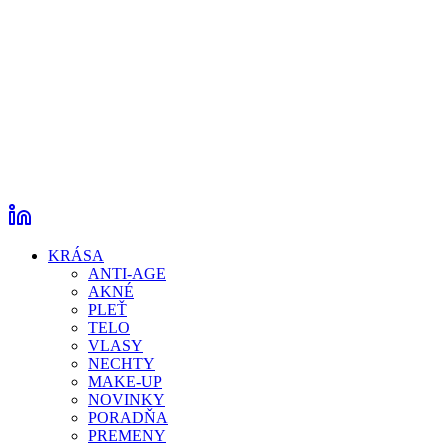
KRÁSA
ANTI-AGE
AKNÉ
PLEŤ
TELO
VLASY
NECHTY
MAKE-UP
NOVINKY
PORADŇA
PREMENY