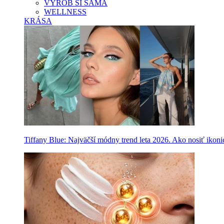
VYROB SI SAMA
WELLNESS
KRÁSA
Tiffany Blue: Najväčší módny trend leta 2026. Ako nosiť ikon